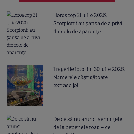
Horoscop 31 iulie 2026.
Scorpionii au șansa de a privi
dincolo de aparențe
Tragerile loto din 30 iulie 2026.
Numerele câştigătoare
extrase joi
De ce să nu arunci semințele
de la pepenele roșu – ce