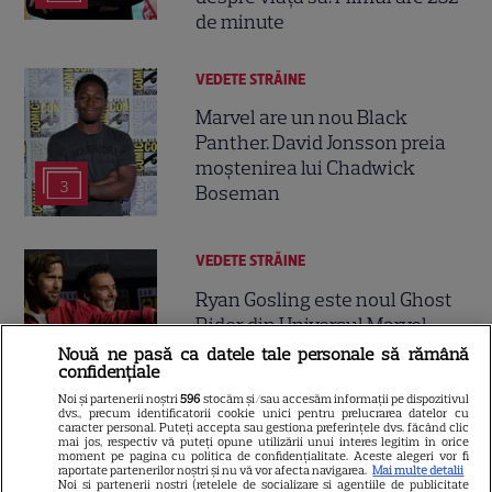
de minute
VEDETE STRĂINE
Marvel are un nou Black
Panther. David Jonsson preia
moștenirea lui Chadwick
3
Boseman
VEDETE STRĂINE
Ryan Gosling este noul Ghost
Rider din Universul Marvel.
Anunțul făcut la Comic-Con i-
Nouă ne pasă ca datele tale personale să rămână
7
confidențiale
a entuziasmat pe fani
Noi și partenerii noștri
596
stocăm și/sau accesăm informații pe dispozitivul
dvs., precum identificatorii cookie unici pentru prelucrarea datelor cu
caracter personal. Puteți accepta sau gestiona preferințele dvs. făcând clic
mai jos, respectiv vă puteți opune utilizării unui interes legitim în orice
DISNEY PLUS
moment pe pagina cu politica de confidențialitate. Aceste alegeri vor fi
raportate partenerilor noștri și nu vă vor afecta navigarea.
Mai multe detalii
„Diavolul se îmbracă de la
Noi si partenerii nostri (retelele de socializare si agentiile de publicitate