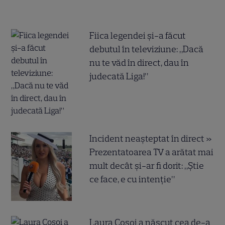
Fiica legendei și-a făcut
debutul în televiziune: „Dacă
nu te văd în direct, dau în
judecată Liga!”
Incident neașteptat în direct »
Prezentatoarea TV a arătat mai
mult decât și-ar fi dorit: „Știe
ce face, e cu intenție”
Laura Cosoi a născut cea de-a