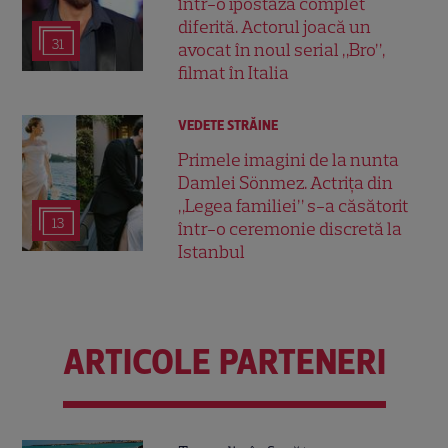
într-o ipostază complet
diferită. Actorul joacă un
31
avocat în noul serial „Bro”,
filmat în Italia
VEDETE STRĂINE
Primele imagini de la nunta
Damlei Sönmez. Actrița din
„Legea familiei” s-a căsătorit
13
într-o ceremonie discretă la
Istanbul
ARTICOLE PARTENERI