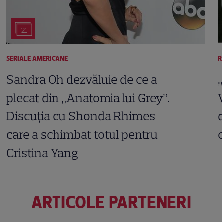
21
SERIALE AMERICANE
R
Sandra Oh dezvăluie de ce a
plecat din „Anatomia lui Grey”.
Discuția cu Shonda Rhimes
care a schimbat totul pentru
Cristina Yang
ARTICOLE PARTENERI