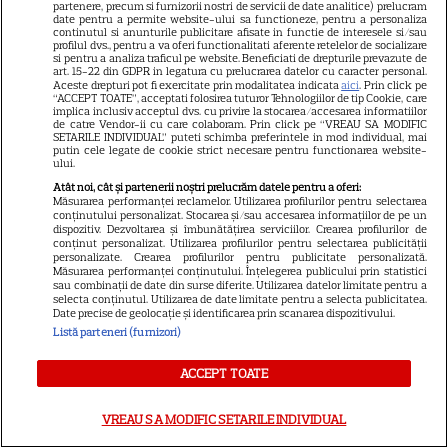
partenere, precum si furnizorii nostri de servicii de date analitice) prelucram
Prada 2” s-a lansat pe Disney+.
date pentru a permite website-ului sa functioneze, pentru a personaliza
continutul si anunturile publicitare afisate in functie de interesele si/sau
Meryl Streep și Anne
profilul dvs., pentru a va oferi functionalitati aferente retelelor de socializare
Hathaway revin la revista
si pentru a analiza traficul pe website. Beneficiati de drepturile prevazute de
art. 15-22 din GDPR in legatura cu prelucrarea datelor cu caracter personal.
Runway
Aceste drepturi pot fi exercitate prin modalitatea indicata
aici
. Prin click pe
“ACCEPT TOATE”, acceptati folosirea tuturor Tehnologiilor de tip Cookie, care
implica inclusiv acceptul dvs. cu privire la stocarea/accesarea informatiilor
de catre Vendor-ii cu care colaboram. Prin click pe “VREAU SA MODIFIC
VEDETE STRĂINE
SETARILE INDIVIDUAL” puteti schimba preferintele in mod individual, mai
putin cele legate de cookie strict necesare pentru functionarea website-
ului.
Meryl Streep, gest
Atât noi, cât și partenerii noștri prelucrăm datele pentru a oferi:
impresionant pentru Anne
Măsurarea performanței reclamelor. Utilizarea profilurilor pentru selectarea
Hathaway și Emily Blunt la
conținutului personalizat. Stocarea și/sau accesarea informațiilor de pe un
dispozitiv. Dezvoltarea și îmbunătățirea serviciilor. Crearea profilurilor de
9
„Diavolul se îmbracă de la
conținut personalizat. Utilizarea profilurilor pentru selectarea publicității
personalizate. Crearea profilurilor pentru publicitate personalizată.
Prada 2”. Ce salarii ar fi primit
Măsurarea performanței conținutului. Înțelegerea publicului prin statistici
actrițele
sau combinații de date din surse diferite. Utilizarea datelor limitate pentru a
selecta conținutul. Utilizarea de date limitate pentru a selecta publicitatea.
Date precise de geolocație și identificarea prin scanarea dispozitivului.
Listă parteneri (furnizori)
VEDETE STRĂINE
Tom Holland, decizie radicală
ACCEPT TOATE
pentru noul său film! Ce
promisiune a făcut actorul
VREAU SA MODIFIC SETARILE INDIVIDUAL
13
după momentele virale în care