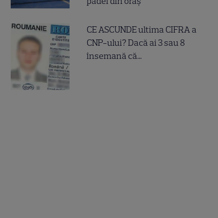
padel din oraș
CE ASCUNDE ultima CIFRA a
CNP-ului? Dacă ai 3 sau 8
însemană că...