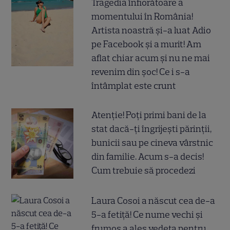
Tragedia înfiorătoare a
momentului în România!
Artista noastră și-a luat Adio
pe Facebook și a murit! Am
aflat chiar acum și nu ne mai
revenim din șoc! Ce i s-a
întâmplat este crunt
Atenție! Poți primi bani de la
stat dacă-ți îngrijești părinții,
bunicii sau pe cineva vârstnic
din familie. Acum s-a decis!
Cum trebuie să procedezi
Laura Cosoi a născut cea de-a
5-a fetiță! Ce nume vechi și
frumos a ales vedeta pentru