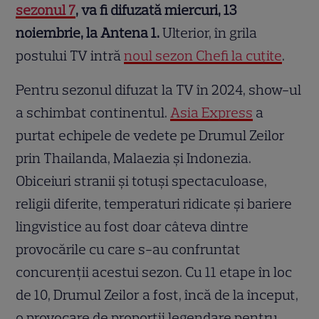
sezonul 7
, va fi difuzată miercuri, 13
noiembrie, la Antena 1.
Ulterior, în grila
postului TV intră
noul sezon Chefi la cuțite
.
Pentru sezonul difuzat la TV în 2024, show-ul
a schimbat continentul.
Asia Express
a
purtat echipele de vedete pe Drumul Zeilor
prin Thailanda, Malaezia și Indonezia.
Obiceiuri stranii și totuși spectaculoase,
religii diferite, temperaturi ridicate și bariere
lingvistice au fost doar câteva dintre
provocările cu care s-au confruntat
concurenții acestui sezon. Cu 11 etape în loc
de 10, Drumul Zeilor a fost, încă de la început,
o provocare de proporții legendare pentru