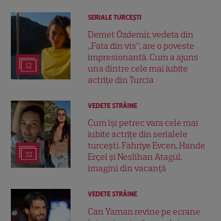
SERIALE TURCEŞTI
Demet Özdemir, vedeta din
„Fata din vis”, are o poveste
impresionantă. Cum a ajuns
12
una dintre cele mai iubite
actrițe din Turcia
VEDETE STRĂINE
Cum își petrec vara cele mai
iubite actrițe din serialele
turcești. Fahriye Evcen, Hande
32
Erçel și Neslihan Atagül,
imagini din vacanță
VEDETE STRĂINE
Can Yaman revine pe ecrane