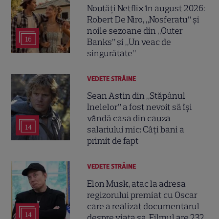
Noutăți Netflix în august 2026:
Robert De Niro, „Nosferatu” și
noile sezoane din „Outer
16
Banks” și „Un veac de
singurătate”
VEDETE STRĂINE
Sean Astin din „Stăpânul
Inelelor” a fost nevoit să își
vândă casa din cauza
14
salariului mic: Câți bani a
primit de fapt
VEDETE STRĂINE
Elon Musk, atac la adresa
regizorului premiat cu Oscar
care a realizat documentarul
14
despre viața sa. Filmul are 232