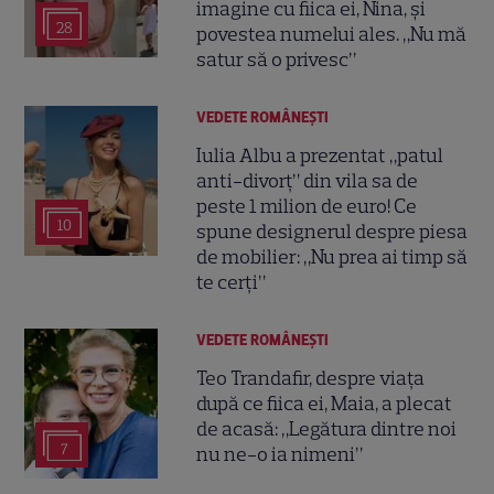
imagine cu fiica ei, Nina, și
28
povestea numelui ales. „Nu mă
satur să o privesc”
VEDETE ROMÂNEŞTI
Iulia Albu a prezentat „patul
anti-divorț” din vila sa de
peste 1 milion de euro! Ce
10
spune designerul despre piesa
de mobilier: „Nu prea ai timp să
te cerți”
VEDETE ROMÂNEŞTI
Teo Trandafir, despre viața
după ce fiica ei, Maia, a plecat
de acasă: „Legătura dintre noi
7
nu ne-o ia nimeni”