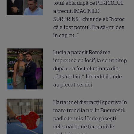
totul abia după ce PERICOLUL
a trecut. IMAGINILE
SURPRINSE chiar de el: "Noroc
că a fost pomul. Era să-mi dea
în cap cu..."
Lucia a părăsit România
împreună cu Iosif, la scurt timp
după ce a fost eliminată din
„Casa iubirii”. Incredibil unde
au plecat cei doi
Harta unei distracții sportive în
mare trend la noi în București:
padle tennis. Unde găsești
cele mai bune terenuri de