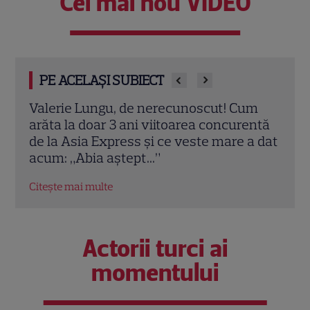
Cel mai nou VIDEO
PE ACELAȘI SUBIECT
m
Primele imagini cu Cheloo la Asia
Mire
entă
Express 2026! Cum a fost surprins
dezvă
a dat
artistul în aventurile de pe Drumul
„Ban
Mătăsii
Citeș
Citește mai multe
Actorii turci ai
momentului