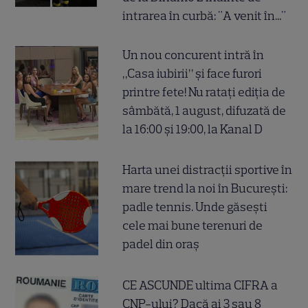
intrarea în curbă: "A venit în..."
Un nou concurent intră în
„Casa iubirii” și face furori
printre fete! Nu ratați ediția de
sâmbătă, 1 august, difuzată de
la 16:00 și 19:00, la Kanal D
Harta unei distracții sportive în
mare trend la noi în București:
padle tennis. Unde găsești
cele mai bune terenuri de
padel din oraș
CE ASCUNDE ultima CIFRA a
CNP-ului? Dacă ai 3 sau 8