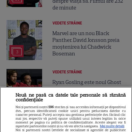
despre viața sa. Filmul are 232
de minute
VEDETE STRĂINE
Marvel are un nou Black
Panther. David Jonsson preia
moștenirea lui Chadwick
3
Boseman
VEDETE STRĂINE
Ryan Gosling este noul Ghost
Rider din Universul Marvel.
Nouă ne pasă ca datele tale personale să rămână
Anunțul făcut la Comic-Con i-
confidențiale
7
a entuziasmat pe fani
Noi și partenerii noștri
596
stocăm și/sau accesăm informații pe dispozitivul
dvs., precum identificatorii cookie unici pentru prelucrarea datelor cu
caracter personal. Puteți accepta sau gestiona preferințele dvs. făcând clic
mai jos, respectiv vă puteți opune utilizării unui interes legitim în orice
DISNEY PLUS
moment pe pagina cu politica de confidențialitate. Aceste alegeri vor fi
raportate partenerilor noștri și nu vă vor afecta navigarea.
Mai multe detalii
Noi si partenerii nostri (retelele de socializare si agentiile de publicitate
„Diavolul se îmbracă de la