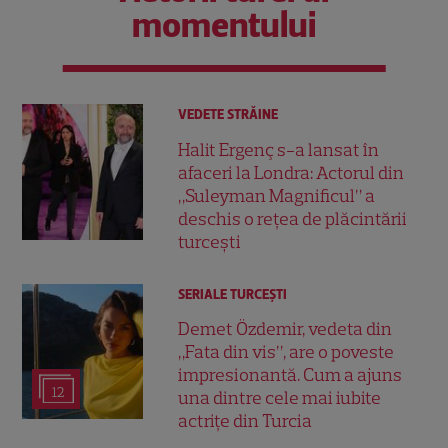
momentului
VEDETE STRĂINE
Halit Ergenç s-a lansat în
afaceri la Londra: Actorul din
„Suleyman Magnificul” a
deschis o rețea de plăcintării
turcești
SERIALE TURCEŞTI
Demet Özdemir, vedeta din
„Fata din vis”, are o poveste
impresionantă. Cum a ajuns
12
una dintre cele mai iubite
actrițe din Turcia