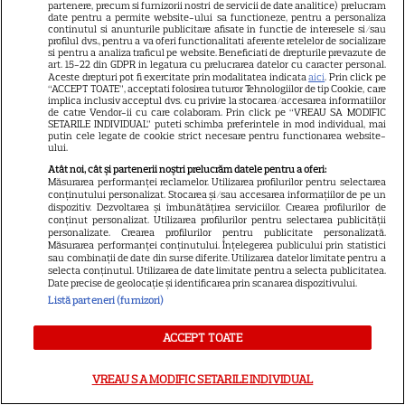
partenere, precum si furnizorii nostri de servicii de date analitice) prelucram
Prada 2” s-a lansat pe Disney+.
date pentru a permite website-ului sa functioneze, pentru a personaliza
continutul si anunturile publicitare afisate in functie de interesele si/sau
Meryl Streep și Anne
profilul dvs., pentru a va oferi functionalitati aferente retelelor de socializare
si pentru a analiza traficul pe website. Beneficiati de drepturile prevazute de
Hathaway revin la revista
art. 15-22 din GDPR in legatura cu prelucrarea datelor cu caracter personal.
Aceste drepturi pot fi exercitate prin modalitatea indicata
aici
. Prin click pe
Runway
“ACCEPT TOATE”, acceptati folosirea tuturor Tehnologiilor de tip Cookie, care
implica inclusiv acceptul dvs. cu privire la stocarea/accesarea informatiilor
de catre Vendor-ii cu care colaboram. Prin click pe “VREAU SA MODIFIC
SETARILE INDIVIDUAL” puteti schimba preferintele in mod individual, mai
VEDETE STRĂINE
putin cele legate de cookie strict necesare pentru functionarea website-
ului.
Meryl Streep, gest
Atât noi, cât și partenerii noștri prelucrăm datele pentru a oferi:
impresionant pentru Anne
Măsurarea performanței reclamelor. Utilizarea profilurilor pentru selectarea
conținutului personalizat. Stocarea și/sau accesarea informațiilor de pe un
Hathaway și Emily Blunt la
dispozitiv. Dezvoltarea și îmbunătățirea serviciilor. Crearea profilurilor de
9
„Diavolul se îmbracă de la
conținut personalizat. Utilizarea profilurilor pentru selectarea publicității
personalizate. Crearea profilurilor pentru publicitate personalizată.
Prada 2”. Ce salarii ar fi primit
Măsurarea performanței conținutului. Înțelegerea publicului prin statistici
sau combinații de date din surse diferite. Utilizarea datelor limitate pentru a
actrițele
selecta conținutul. Utilizarea de date limitate pentru a selecta publicitatea.
Date precise de geolocație și identificarea prin scanarea dispozitivului.
Listă parteneri (furnizori)
VEDETE STRĂINE
ACCEPT TOATE
Tom Holland, decizie radicală
pentru noul său film! Ce
VREAU SA MODIFIC SETARILE INDIVIDUAL
promisiune a făcut actorul
13
după momentele virale în care