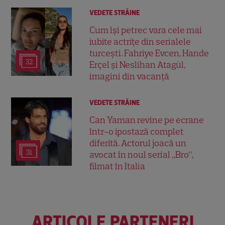
VEDETE STRĂINE
Cum își petrec vara cele mai
iubite actrițe din serialele
turcești. Fahriye Evcen, Hande
32
Erçel și Neslihan Atagül,
imagini din vacanță
VEDETE STRĂINE
Can Yaman revine pe ecrane
într-o ipostază complet
diferită. Actorul joacă un
31
avocat în noul serial „Bro”,
filmat în Italia
ARTICOLE PARTENERI