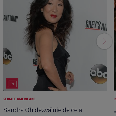
21
SERIALE AMERICANE
R
Sandra Oh dezvăluie de ce a