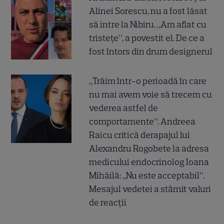
Alinei Sorescu, nu a fost lăsat
să intre la Nibiru. „Am aflat cu
tristețe”, a povestit el. De ce a
fost întors din drum designerul
„Trăim într-o perioadă în care
nu mai avem voie să trecem cu
vederea astfel de
comportamente”. Andreea
Raicu critică derapajul lui
Alexandru Rogobete la adresa
medicului endocrinolog Ioana
Mihăilă: „Nu este acceptabil”.
Mesajul vedetei a stârnit valuri
de reacții