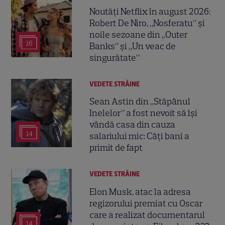
Noutăți Netflix în august 2026:
Robert De Niro, „Nosferatu” și
noile sezoane din „Outer
16
Banks” și „Un veac de
singurătate”
VEDETE STRĂINE
Sean Astin din „Stăpânul
Inelelor” a fost nevoit să își
vândă casa din cauza
14
salariului mic: Câți bani a
primit de fapt
VEDETE STRĂINE
Elon Musk, atac la adresa
regizorului premiat cu Oscar
care a realizat documentarul
14