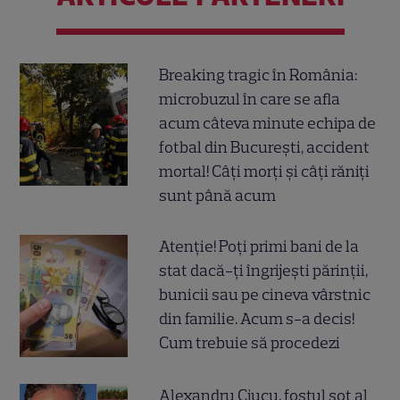
Breaking tragic în România:
microbuzul în care se afla
acum câteva minute echipa de
fotbal din București, accident
mortal! Câți morți și câți răniți
sunt până acum
Atenție! Poți primi bani de la
stat dacă-ți îngrijești părinții,
bunicii sau pe cineva vârstnic
din familie. Acum s-a decis!
Cum trebuie să procedezi
Alexandru Ciucu, fostul soț al