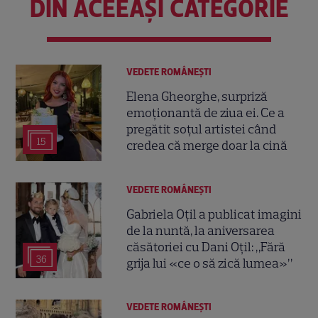
DIN ACEEAȘI CATEGORIE
VEDETE ROMÂNEŞTI
Elena Gheorghe, surpriză
emoționantă de ziua ei. Ce a
pregătit soțul artistei când
15
credea că merge doar la cină
VEDETE ROMÂNEŞTI
Gabriela Oțil a publicat imagini
de la nuntă, la aniversarea
căsătoriei cu Dani Oțil: „Fără
36
grija lui «ce o să zică lumea»”
VEDETE ROMÂNEŞTI