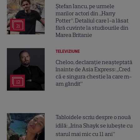
Ștefan Iancu, pe urmele
marilor actori din „Harry
Potter”. Detaliul care l-a lăsat
21
fără cuvinte la studiourile din
Marea Britanie
TELEVIZIUNE
Cheloo, declarație neașteptată
înainte de Asia Express: „Cred
că e singura chestie la care m-
12
am gândit”
Tabloidele scriu despre o nouă
idilă: „Irina Shayk se iubește cu
starul mai mic cu 11 ani”