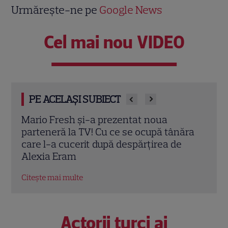
Urmărește-ne pe
Google News
Cel mai nou VIDEO
PE ACELAȘI SUBIECT
Aris Eram, transformat total după
Surv
ăra
Survivor! Reacția Alexiei: „Ce barbă ai!”.
recu
Ce a poftit la revenirea din Republica
elim
Dominicană
greși
Citește mai multe
Citeș
Actorii turci ai