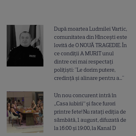
După moartea Ludmilei Vartic,
comunitatea din Hîncești este
lovită de O NOUĂ TRAGEDIE. În
ce condiții A MURIT unul
dintre cei mai respectați
polițiști: "Le dorim putere,
credință și alinare pentru a..."
Un nou concurent intră în
„Casa iubirii” și face furori
printre fete! Nu ratați ediția de
sâmbătă, 1 august, difuzată de
la 16:00 și 19:00, la Kanal D