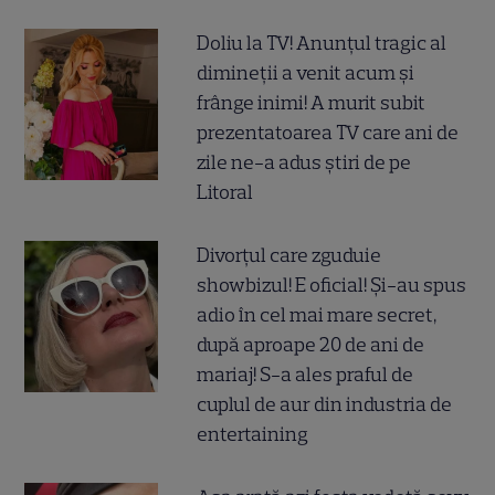
Doliu la TV! Anunțul tragic al
dimineții a venit acum și
frânge inimi! A murit subit
prezentatoarea TV care ani de
zile ne-a adus știri de pe
Litoral
Divorțul care zguduie
showbizul! E oficial! Și-au spus
adio în cel mai mare secret,
după aproape 20 de ani de
mariaj! S-a ales praful de
cuplul de aur din industria de
entertaining