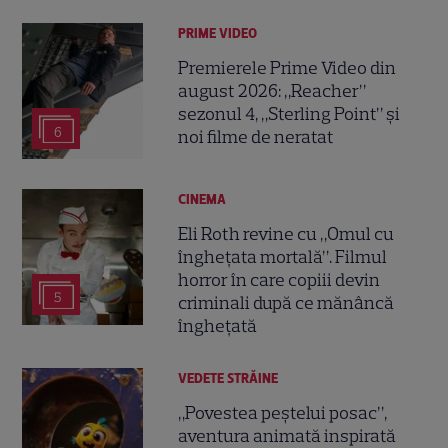
PRIME VIDEO
Premierele Prime Video din
august 2026: „Reacher”
sezonul 4, „Sterling Point” și
6
noi filme de neratat
CINEMA
Eli Roth revine cu „Omul cu
înghețata mortală”. Filmul
horror în care copiii devin
5
criminali după ce mănâncă
înghețată
VEDETE STRĂINE
„Povestea peștelui posac”,
aventura animată inspirată