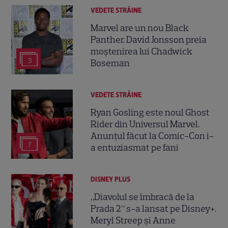
VEDETE STRĂINE
Marvel are un nou Black
Panther. David Jonsson preia
moștenirea lui Chadwick
3
Boseman
VEDETE STRĂINE
Ryan Gosling este noul Ghost
Rider din Universul Marvel.
Anunțul făcut la Comic-Con i-
7
a entuziasmat pe fani
DISNEY PLUS
„Diavolul se îmbracă de la
Prada 2” s-a lansat pe Disney+.
Meryl Streep și Anne