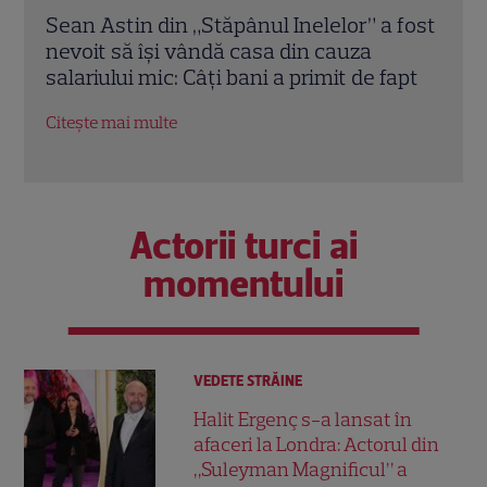
 fost
Elon Musk, atac la adresa regizorului
Marv
premiat cu Oscar care a realizat
Jons
apt
documentarul despre viața sa. Filmul are
Bos
232 de minute
Citeș
Citește mai multe
Actorii turci ai
momentului
VEDETE STRĂINE
Halit Ergenç s-a lansat în
afaceri la Londra: Actorul din
„Suleyman Magnificul” a