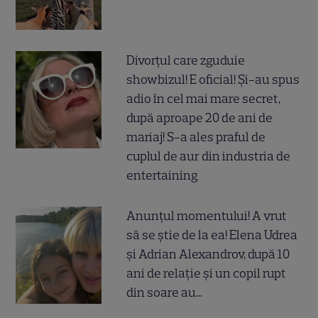
Divorțul care zguduie
showbizul! E oficial! Și-au spus
adio în cel mai mare secret,
după aproape 20 de ani de
mariaj! S-a ales praful de
cuplul de aur din industria de
entertaining
Anunțul momentului! A vrut
să se știe de la ea! Elena Udrea
și Adrian Alexandrov, după 10
ani de relație și un copil rupt
din soare au...