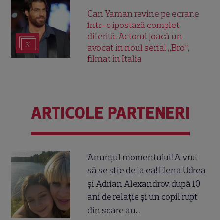
Can Yaman revine pe ecrane
într-o ipostază complet
diferită. Actorul joacă un
31
avocat în noul serial „Bro”,
filmat în Italia
ARTICOLE PARTENERI
Anunțul momentului! A vrut
să se știe de la ea! Elena Udrea
și Adrian Alexandrov, după 10
ani de relație și un copil rupt
din soare au...