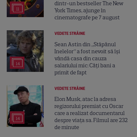
dintr-un bestseller The New
11
York Times, ajunge în
cinematografe pe 7 august
VEDETE STRĂINE
Sean Astin din „Stăpânul
Inelelor” a fost nevoit să își
vândă casa din cauza
14
salariului mic: Câți bani a
primit de fapt
VEDETE STRĂINE
Elon Musk, atac la adresa
regizorului premiat cu Oscar
care a realizat documentarul
14
despre viața sa. Filmul are 232
de minute