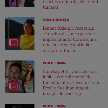
deschis o rețea de plăcintării
turcești
SERIALE TURCEŞTI
Demet Özdemir, vedeta din
„Fata din vis”, are o poveste
impresionantă. Cum a ajuns
12
una dintre cele mai iubite
actrițe din Turcia
VEDETE STRĂINE
Cum își petrec vara cele mai
iubite actrițe din serialele
turcești. Fahriye Evcen, Hande
32
Erçel și Neslihan Atagül,
imagini din vacanță
VEDETE STRĂINE