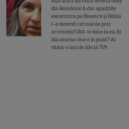
Așa arată azi fosta vedetă sexy
din România! A dat aparițiile
excentrice pe Biserică și Biblia
i-a devenit cel mai de preț
accesoriu! Uită-te bine la ea, îți
dai seama cine e în poză? Ai
văzut-o ani de zile la TV!!