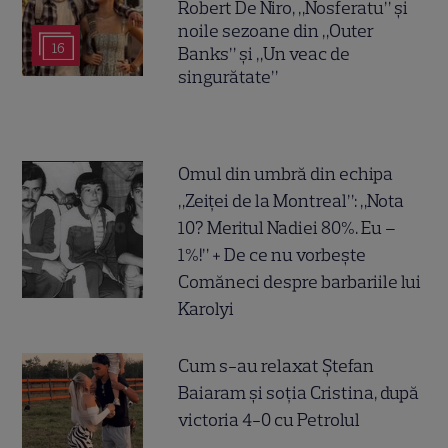
Robert De Niro, „Nosferatu” și
noile sezoane din „Outer
16
Banks” și „Un veac de
singurătate”
Omul din umbră din echipa
„Zeiței de la Montreal”: „Nota
10? Meritul Nadiei 80%. Eu –
1%!” + De ce nu vorbește
Comăneci despre barbariile lui
Karolyi
Cum s-au relaxat Ștefan
Baiaram și soția Cristina, după
victoria 4-0 cu Petrolul