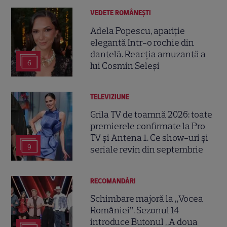
VEDETE ROMÂNEŞTI
Adela Popescu, apariție
elegantă într-o rochie din
dantelă. Reacția amuzantă a
6
lui Cosmin Seleși
TELEVIZIUNE
Grila TV de toamnă 2026: toate
premierele confirmate la Pro
TV și Antena 1. Ce show-uri și
9
seriale revin din septembrie
RECOMANDĂRI
Schimbare majoră la „Vocea
României”. Sezonul 14
introduce Butonul „A doua