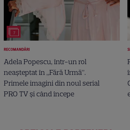
7
RECOMANDĂRI
S
Adela Popescu, într-un rol
neașteptat în „Fără Urmă”.
Primele imagini din noul serial
PRO TV și când începe