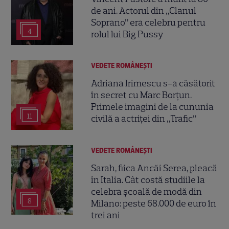
de ani. Actorul din „Clanul
Soprano” era celebru pentru
4
rolul lui Big Pussy
VEDETE ROMÂNEŞTI
Adriana Irimescu s-a căsătorit
în secret cu Marc Borțun.
Primele imagini de la cununia
11
civilă a actriței din „Trafic”
VEDETE ROMÂNEŞTI
Sarah, fiica Ancăi Serea, pleacă
în Italia. Cât costă studiile la
celebra școală de modă din
8
Milano: peste 68.000 de euro în
trei ani