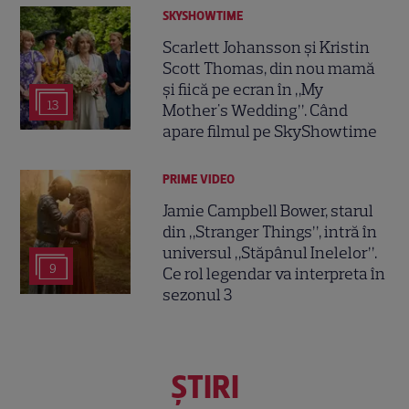
SKYSHOWTIME
Scarlett Johansson și Kristin
Scott Thomas, din nou mamă
și fiică pe ecran în „My
13
Mother's Wedding”. Când
apare filmul pe SkyShowtime
PRIME VIDEO
Jamie Campbell Bower, starul
din „Stranger Things”, intră în
universul „Stăpânul Inelelor”.
9
Ce rol legendar va interpreta în
sezonul 3
ŞTIRI