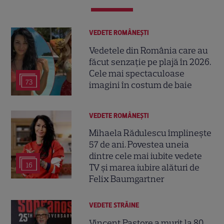
VEDETE ROMÂNEŞTI
Vedetele din România care au
făcut senzație pe plajă în 2026.
Cele mai spectaculoase
73
imagini în costum de baie
VEDETE ROMÂNEŞTI
Mihaela Rădulescu împlinește
57 de ani. Povestea uneia
dintre cele mai iubite vedete
16
TV și marea iubire alături de
Felix Baumgartner
VEDETE STRĂINE
Vincent Pastore a murit la 80