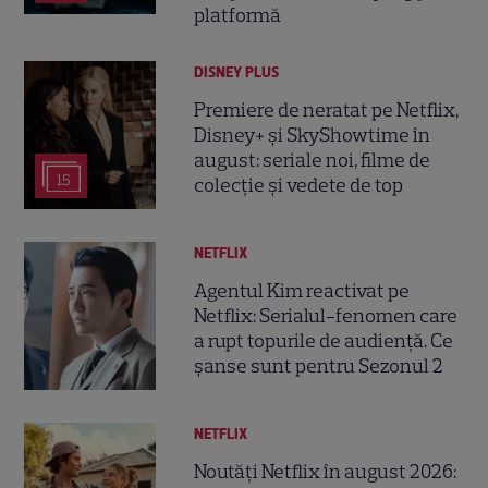
platformă
DISNEY PLUS
Premiere de neratat pe Netflix,
Disney+ și SkyShowtime în
august: seriale noi, filme de
15
colecție și vedete de top
NETFLIX
Agentul Kim reactivat pe
Netflix: Serialul-fenomen care
a rupt topurile de audiență. Ce
șanse sunt pentru Sezonul 2
NETFLIX
Noutăți Netflix în august 2026: