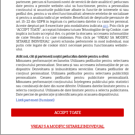
partenere, precum si furnizorii nostri de servicii de date analitice) prelucram
Politica de confidenţialitate
date pentru a permite website-ului sa functioneze, pentru a personaliza
continutul si anunturile publicitare afisate in functie de interesele si/sau
profilul dvs., pentru a va oferi functionalitati aferente retelelor de socializare
Sitemap
si pentru a analiza traficul pe website. Beneficiati de drepturile prevazute de
art. 15-22 din GDPR in legatura cu prelucrarea datelor cu caracter personal.
Aceste drepturi pot fi exercitate prin modalitatea indicata
aici
. Prin click pe
“ACCEPT TOATE”, acceptati folosirea tuturor Tehnologiilor de tip Cookie, care
implica inclusiv acceptul dvs. cu privire la stocarea/accesarea informatiilor
de catre Vendor-ii cu care colaboram. Prin click pe “VREAU SA MODIFIC
SETARILE INDIVIDUAL” puteti schimba preferintele in mod individual, mai
putin cele legate de cookie strict necesare pentru functionarea website-
NUMĂRUL CURENT
ului.
Atât noi, cât și partenerii noștri prelucrăm datele pentru a oferi:
Măsurarea performanței reclamelor. Utilizarea profilurilor pentru selectarea
ABONEAZA-TE LA REVISTĂ
conținutului personalizat. Stocarea și/sau accesarea informațiilor de pe un
dispozitiv. Dezvoltarea și îmbunătățirea serviciilor. Crearea profilurilor de
conținut personalizat. Utilizarea profilurilor pentru selectarea publicității
personalizate. Crearea profilurilor pentru publicitate personalizată.
Măsurarea performanței conținutului. Înțelegerea publicului prin statistici
sau combinații de date din surse diferite. Utilizarea datelor limitate pentru a
selecta conținutul. Utilizarea de date limitate pentru a selecta publicitatea.
Libertatea
Date precise de geolocație și identificarea prin scanarea dispozitivului.
Libertatea pentru femei
Listă parteneri (furnizori)
GSP
ACCEPT TOATE
Știri mondene
VREAU SA MODIFIC SETARILE INDIVIDUAL
Avantaje