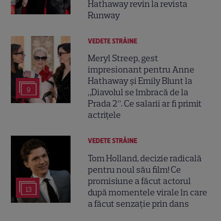
Hathaway revin la revista
Runway
VEDETE STRĂINE
Meryl Streep, gest
impresionant pentru Anne
Hathaway și Emily Blunt la
9
„Diavolul se îmbracă de la
Prada 2”. Ce salarii ar fi primit
actrițele
VEDETE STRĂINE
Tom Holland, decizie radicală
pentru noul său film! Ce
promisiune a făcut actorul
13
după momentele virale în care
a făcut senzație prin dans