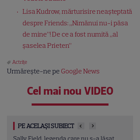
Lisa Kudrow, mărturisire neașteptată
despre Friends: „Nimănui nu-i păsa
de mine”! De ce a fost numită „al
șaselea Prieten”
Actrițe
Urmărește-ne pe
Google News
Cel mai nou VIDEO
PE ACELAȘI SUBIECT
t
Daveigh Chase a murit la 35 de ani.
Ce z