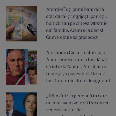
Atenție! Poți primi bani de la
stat dacă-ți îngrijești părinții,
bunicii sau pe cineva vârstnic
din familie. Acum s-a decis!
Cum trebuie să procedezi
Alexandru Ciucu, fostul soț al
Alinei Sorescu, nu a fost lăsat
să intre la Nibiru. „Am aflat cu
tristețe”, a povestit el. De ce a
fost întors din drum designerul
„Trăim într-o perioadă în care
nu mai avem voie să trecem cu
vederea astfel de