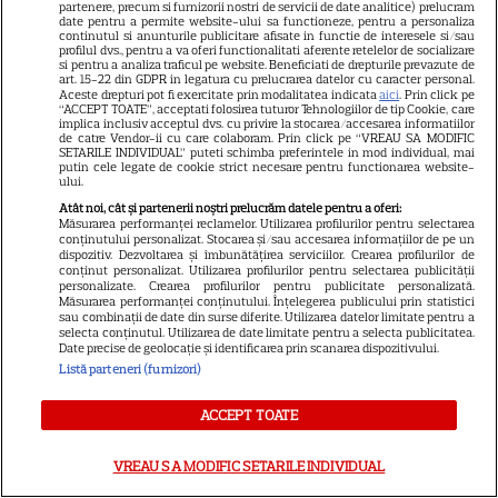
partenere, precum si furnizorii nostri de servicii de date analitice) prelucram
Charlize Theron au evitat
date pentru a permite website-ului sa functioneze, pentru a personaliza
continutul si anunturile publicitare afisate in functie de interesele si/sau
altarul
profilul dvs., pentru a va oferi functionalitati aferente retelelor de socializare
si pentru a analiza traficul pe website. Beneficiati de drepturile prevazute de
art. 15-22 din GDPR in legatura cu prelucrarea datelor cu caracter personal.
Aceste drepturi pot fi exercitate prin modalitatea indicata
aici
. Prin click pe
“ACCEPT TOATE”, acceptati folosirea tuturor Tehnologiilor de tip Cookie, care
implica inclusiv acceptul dvs. cu privire la stocarea/accesarea informatiilor
de catre Vendor-ii cu care colaboram. Prin click pe “VREAU SA MODIFIC
Gazonul de pe Ghencea se află
SETARILE INDIVIDUAL” puteti schimba preferintele in mod individual, mai
putin cele legate de cookie strict necesare pentru functionarea website-
într-o stare deplorabilă și la
ului.
primul meci al sezonului
Atât noi, cât și partenerii noștri prelucrăm datele pentru a oferi:
Măsurarea performanței reclamelor. Utilizarea profilurilor pentru selectarea
pentru Steaua
conținutului personalizat. Stocarea și/sau accesarea informațiilor de pe un
dispozitiv. Dezvoltarea și îmbunătățirea serviciilor. Crearea profilurilor de
conținut personalizat. Utilizarea profilurilor pentru selectarea publicității
personalizate. Crearea profilurilor pentru publicitate personalizată.
Măsurarea performanței conținutului. Înțelegerea publicului prin statistici
sau combinații de date din surse diferite. Utilizarea datelor limitate pentru a
Soția fotbalistului de
selecta conținutul. Utilizarea de date limitate pentru a selecta publicitatea.
Date precise de geolocație și identificarea prin scanarea dispozitivului.
națională a stârnit furie cu
Listă parteneri (furnizori)
ultima postare » Fanii au
ACCEPT TOATE
reacționat dur: „Cum să spui
așa ceva?”
VREAU SA MODIFIC SETARILE INDIVIDUAL