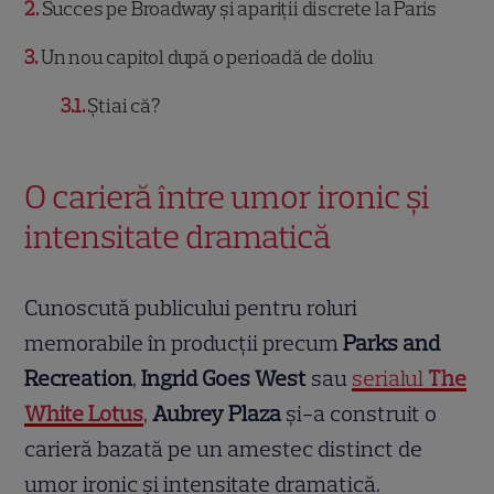
2
Succes pe Broadway și apariții discrete la Paris
3
Un nou capitol după o perioadă de doliu
3.1
Știai că?
O carieră între umor ironic și
intensitate dramatică
Cunoscută publicului pentru roluri
memorabile în producții precum
Parks and
Recreation
,
Ingrid Goes West
sau
serialul
The
White Lotus
,
Aubrey Plaza
și-a construit o
carieră bazată pe un amestec distinct de
umor ironic și intensitate dramatică.