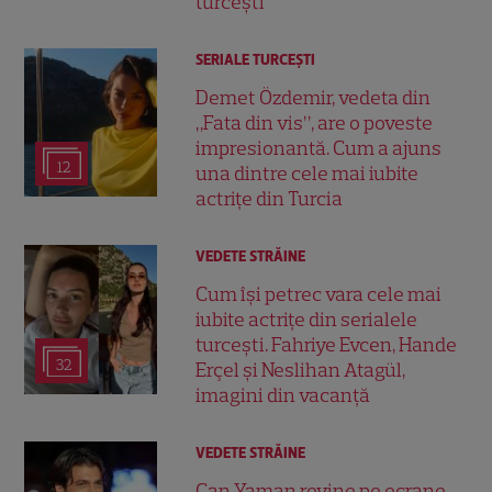
turcești
SERIALE TURCEŞTI
Demet Özdemir, vedeta din
„Fata din vis”, are o poveste
impresionantă. Cum a ajuns
12
una dintre cele mai iubite
actrițe din Turcia
VEDETE STRĂINE
Cum își petrec vara cele mai
iubite actrițe din serialele
turcești. Fahriye Evcen, Hande
32
Erçel și Neslihan Atagül,
imagini din vacanță
VEDETE STRĂINE
Can Yaman revine pe ecrane