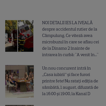
NOI DETALII IES LA IVEALĂ
despre accidentul rutier de la
Câmpulung. Ce viteză avea
microbuzul în care se aflau cei
de la Dinamo 2 înainte de
intrarea în curbă: "A venit în..."
Un nou concurent intră în
„Casa iubirii” și face furori
printre fete! Nu ratați ediția de
sâmbătă, 1 august, difuzată de
la 16:00 și 19:00, la Kanal D