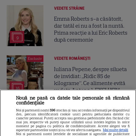
VEDETE STRĂINE
Emma Roberts s-a căsătorit,
dar tatăl ei nu a fost la nuntă.
Prima reacție a lui Eric Roberts
9
după ceremonie
VEDETE ROMÂNEŞTI
Exclusiv
Iuliana Pepene, despre silueta
de invidiat: „Ridic 85 de
kilograme”. Ce alimente evită
16
vedeta Antena 1. EXCLUSIV
Nouă ne pasă ca datele tale personale să rămână
confidențiale
VEDETE STRĂINE
Noi și partenerii noștri
596
stocăm și/sau accesăm informații pe dispozitivul
dvs., precum identificatorii cookie unici pentru prelucrarea datelor cu
caracter personal. Puteți accepta sau gestiona preferințele dvs. făcând clic
Vedetele de la Hollywood care
mai jos, respectiv vă puteți opune utilizării unui interes legitim în orice
nu s-au căsătorit niciodată. De
moment pe pagina cu politica de confidențialitate. Aceste alegeri vor fi
raportate partenerilor noștri și nu vă vor afecta navigarea.
Mai multe detalii
ce Leonardo DiCaprio și
Noi si partenerii nostri (retelele de socializare si agentiile de publicitate