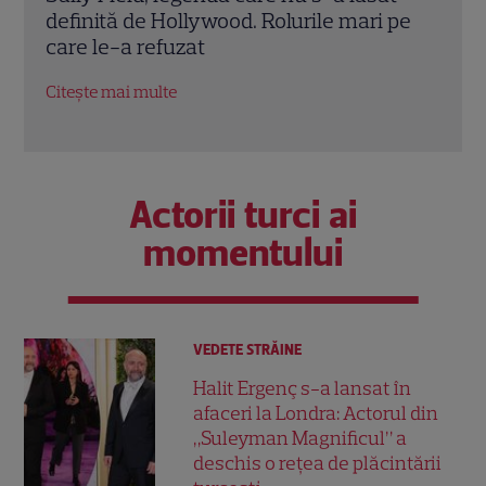
pe
Vocea lui Lilo din „Lilo & Stitch” și actrița
Holl
din „The Ring” a lăsat în urmă roluri
domi
memorabile
Citeș
Citește mai multe
Actorii turci ai
momentului
VEDETE STRĂINE
Halit Ergenç s-a lansat în
afaceri la Londra: Actorul din
„Suleyman Magnificul” a
deschis o rețea de plăcintării