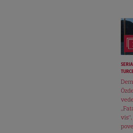
SERI
TURCE
Dem
Özde
vede
„Fat
vis”,
pove