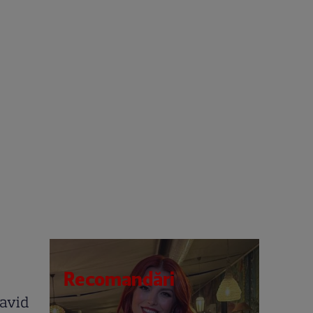
Recomandări
avid