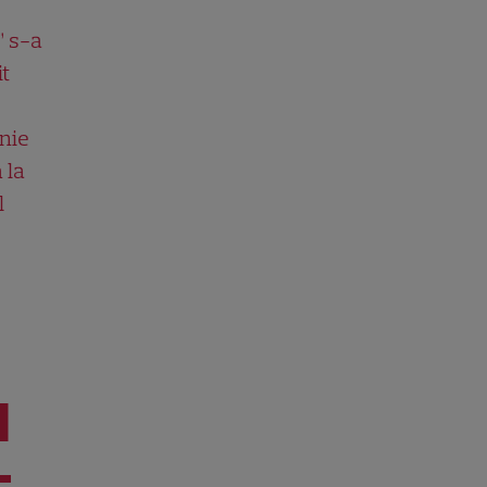
” s-a
it
nie
 la
l
I