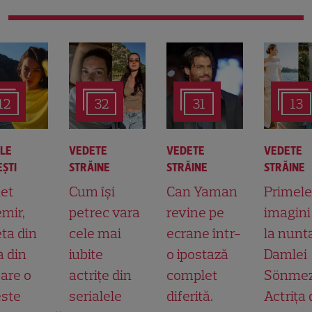
12
32
31
13
ALE
VEDETE
VEDETE
VEDETE
ŞTI
STRĂINE
STRĂINE
STRĂINE
et
Cum își
Can Yaman
Primele
mir,
petrec vara
revine pe
imagini
ta din
cele mai
ecrane într-
la nunt
a din
iubite
o ipostază
Damlei
 are o
actrițe din
complet
Sönmez
ste
serialele
diferită.
Actrița 