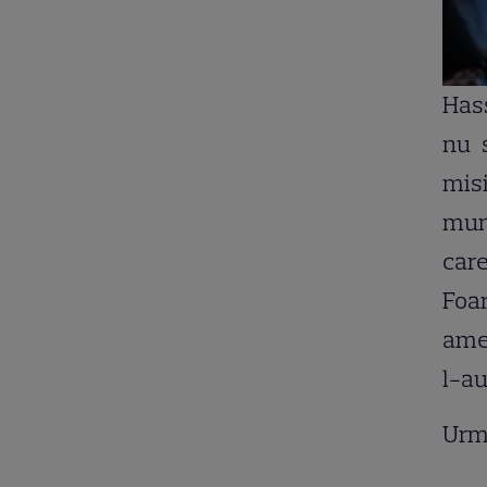
Has
nu s
misi
munţ
care
Foar
amen
l-au
Urm