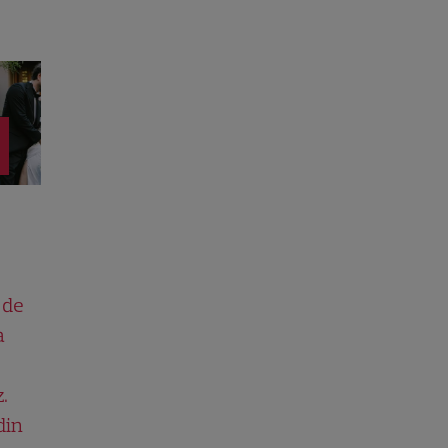
 de
a
.
din