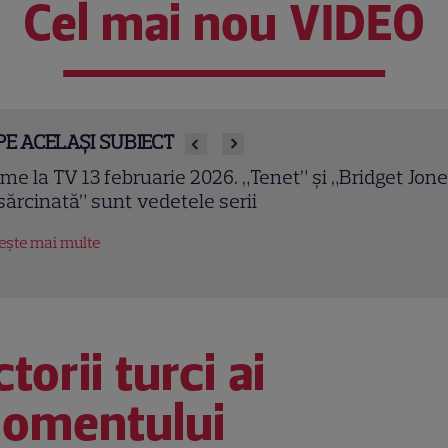
Cel mai nou VIDEO
PE ACELAȘI SUBIECT
owulf (2007). Ray Winstone și Angelina Jolie într-o
ranizare epică a celui mai vechi poem englez
tește mai multe
torii turci ai
omentului