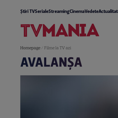
Știri TV
Seriale
Streaming
Cinema
Vedete
Actualita
Homepage
/
Filme la TV azi
AVALANŞA