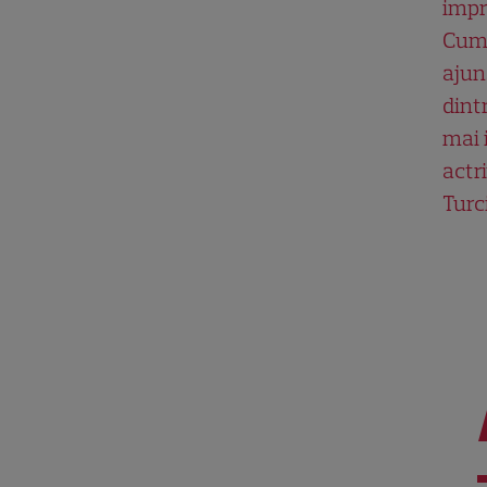
impr
Cum
ajun
dint
mai 
actri
Turc