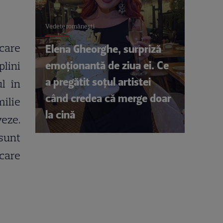
Vedete româneşti
care
Elena Gheorghe, surpriză
emoționantă de ziua ei. Ce
plini
a pregătit soțul artistei
ul în
când credea că merge doar
milie
la cină
veze.
 sunt
 care