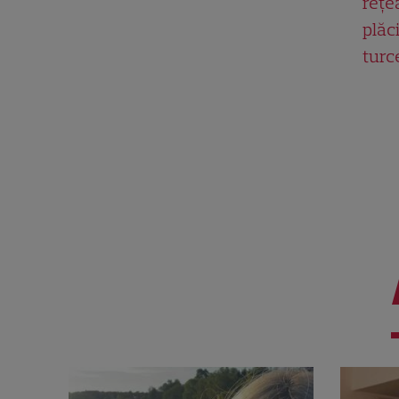
rețe
plăci
turc