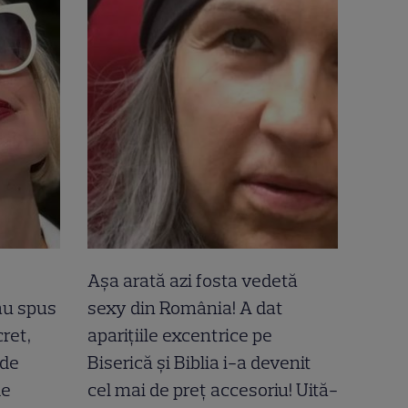
Așa arată azi fosta vedetă
-au spus
sexy din România! A dat
ret,
aparițiile excentrice pe
 de
Biserică și Biblia i-a devenit
de
cel mai de preț accesoriu! Uită-