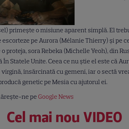
el) primeşte o misiune aparent simplă. El treb
e escorteze pe Aurora (Mélanie Thierry) şi pe c
 o proteja, sora Rebeka (Michelle Yeoh), din Ru
 În Statele Unite. Ceea ce nu ştie el este că Au
 virgină, însărcinată cu gemeni, iar o sectă vre
eproducă genetic pe Mesia cu ajutorul ei.
ărește-ne pe
Google News
Cel mai nou VIDEO