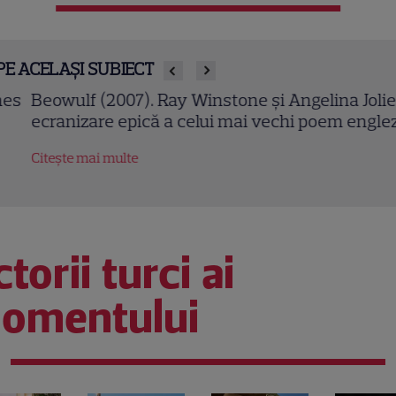
PE ACELAȘI SUBIECT
owulf (2007). Ray Winstone și Angelina Jolie într-o
ranizare epică a celui mai vechi poem englez
tește mai multe
torii turci ai
omentului