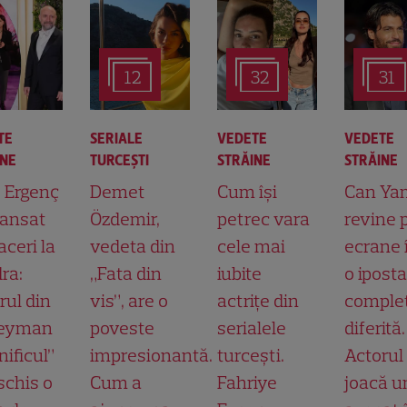
12
32
31
TE
SERIALE
VEDETE
VEDETE
INE
TURCEŞTI
STRĂINE
STRĂINE
t Ergenç
Demet
Cum își
Can Ya
lansat
Özdemir,
petrec vara
revine 
aceri la
vedeta din
cele mai
ecrane 
ra:
„Fata din
iubite
o ipost
rul din
vis”, are o
actrițe din
comple
leyman
poveste
serialele
diferită.
ificul”
impresionantă.
turcești.
Actorul
schis o
Cum a
Fahriye
joacă u