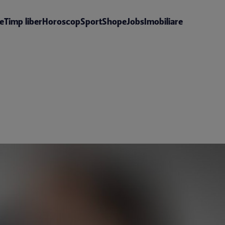
te
Timp liber
Horoscop
Sport
Shop
eJobs
Imobiliare