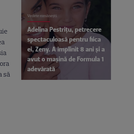
Vedete româneşti
Adelina Pestrițu, petrecere
uie
spectaculoasă pentru fiica
ea
ei, Zeny. A împlinit 8 ani și a
sia
avut o mașină de Formula 1
rora
adevărată
a să