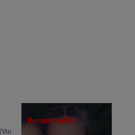
Recomandări
(Vin