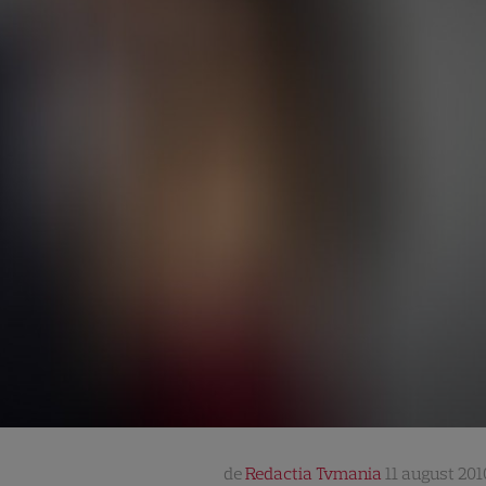
de
Redactia Tvmania
11 august 201