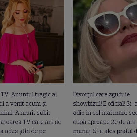
a TV! Anunțul tragic al
Divorțul care zguduie
ii a venit acum și
showbizul! E oficial! Și
inimi! A murit subit
adio în cel mai mare sec
atoarea TV care ani de
după aproape 20 de ani
-a adus știri de pe
mariaj! S-a ales praful 