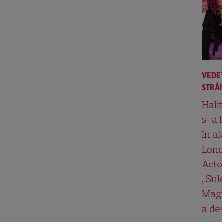
VEDE
STRĂ
Hali
s-a 
în af
Lond
Acto
„Su
Magn
a de