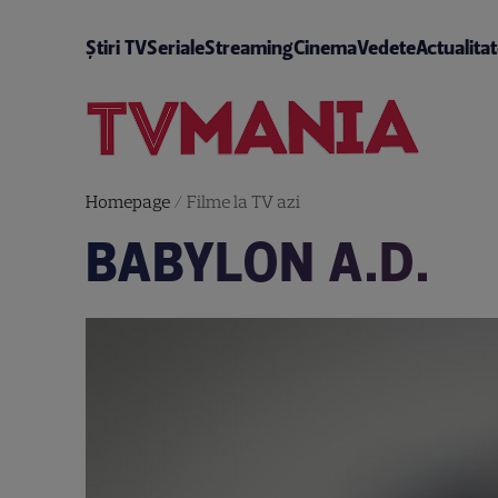
Știri TV
Seriale
Streaming
Cinema
Vedete
Actualita
Homepage
/
Filme la TV azi
BABYLON A.D.