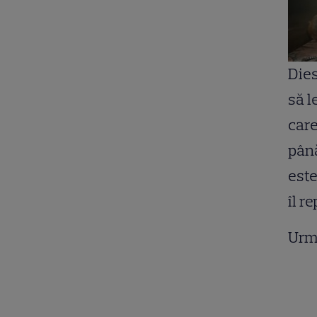
Dies
să l
care
până
este
îl r
Urm