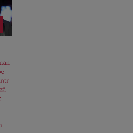
man
pe
într-
ază
t
n