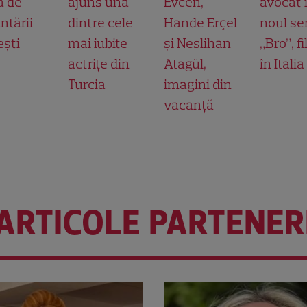
a de
ajuns una
Evcen,
avocat 
ntării
dintre cele
Hande Erçel
noul ser
ești
mai iubite
și Neslihan
„Bro”, f
actrițe din
Atagül,
în Italia
Turcia
imagini din
vacanță
ARTICOLE PARTENER