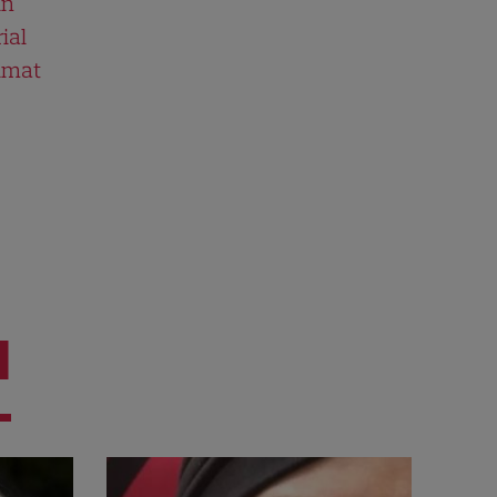
în
ial
ilmat
I