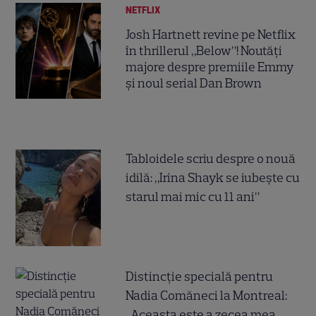
NETFLIX
Josh Hartnett revine pe Netflix
în thrillerul „Below”! Noutăți
majore despre premiile Emmy
și noul serial Dan Brown
Tabloidele scriu despre o nouă
idilă: „Irina Shayk se iubește cu
starul mai mic cu 11 ani”
Distincție specială pentru
Nadia Comăneci la Montreal:
„Aceasta este a zecea mea