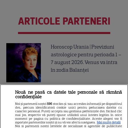
ARTICOLE PARTENERI
Horoscop Urania | Previziuni
astrologice pentru perioada 1 –
7 august 2026. Venus va intra
în zodia Balanței
Nouă ne pasă ca datele tale personale să rămână
Ulei de perilla – ce este și ce
confidențiale
beneficii are
Noi și partenerii noștri
596
stocăm și/sau accesăm informații pe dispozitivul
dvs., precum identificatorii cookie unici pentru prelucrarea datelor cu
caracter personal. Puteți accepta sau gestiona preferințele dvs. făcând clic
mai jos, respectiv vă puteți opune utilizării unui interes legitim în orice
moment pe pagina cu politica de confidențialitate. Aceste alegeri vor fi
raportate partenerilor noștri și nu vă vor afecta navigarea.
Mai multe detalii
Noi si partenerii nostri (retelele de socializare si agentiile de publicitate