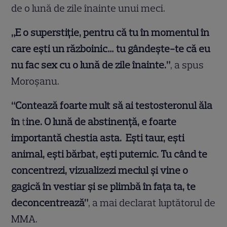
de o lună de zile înainte unui meci.
„E o superstiție, pentru că tu în momentul în
care ești un războinic… tu gândește-te că eu
nu fac sex cu o lună de zile înainte.”
, a spus
Moroşanu.
“Contează foarte mult să ai testosteronul ăla
în
t
ine. O lună de abstinență, e foarte
importantă chestia asta. Ești taur, ești
animal, ești bărbat, ești puternic. Tu când te
concentrezi, vizualizezi meciul și vine o
gagică în vestiar și se plimbă în fața ta, te
deconcentrează”
, a mai declarat luptătorul de
MMA.