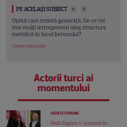
PE ACELAȘI SUBIECT
 ce tot
De la grădină la construcții, dintr-un
uctura
singur loc. De ce ne complicăm viața
cumpărând din zece locuri diferite?
Citește mai multe
Actorii turci ai
momentului
VEDETE STRĂINE
Halit Ergenç s-a lansat în