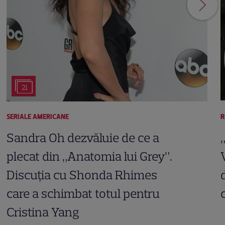
21
SERIALE AMERICANE
R
Sandra Oh dezvăluie de ce a
plecat din „Anatomia lui Grey”.
Discuția cu Shonda Rhimes
care a schimbat totul pentru
Cristina Yang