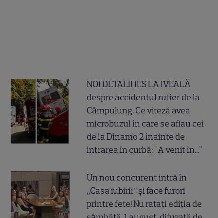
NOI DETALII IES LA IVEALĂ
despre accidentul rutier de la
Câmpulung. Ce viteză avea
microbuzul în care se aflau cei
de la Dinamo 2 înainte de
intrarea în curbă: "A venit în..."
Un nou concurent intră în
„Casa iubirii” și face furori
printre fete! Nu ratați ediția de
sâmbătă, 1 august, difuzată de