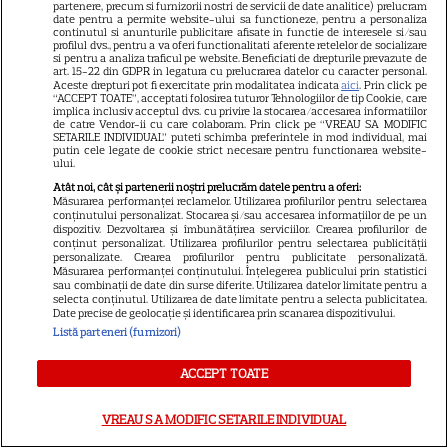
partenere, precum si furnizorii nostri de servicii de date analitice) prelucram
date pentru a permite website-ului sa functioneze, pentru a personaliza
continutul si anunturile publicitare afisate in functie de interesele si/sau
profilul dvs., pentru a va oferi functionalitati aferente retelelor de socializare
Cum poate fi consumat
si pentru a analiza traficul pe website. Beneficiati de drepturile prevazute de
art. 15-22 din GDPR in legatura cu prelucrarea datelor cu caracter personal.
ghimbirul
Aceste drepturi pot fi exercitate prin modalitatea indicata
aici
. Prin click pe
“ACCEPT TOATE”, acceptati folosirea tuturor Tehnologiilor de tip Cookie, care
implica inclusiv acceptul dvs. cu privire la stocarea/accesarea informatiilor
de catre Vendor-ii cu care colaboram. Prin click pe “VREAU SA MODIFIC
SETARILE INDIVIDUAL” puteti schimba preferintele in mod individual, mai
putin cele legate de cookie strict necesare pentru functionarea website-
ului.
Atât noi, cât și partenerii noștri prelucrăm datele pentru a oferi:
Măsurarea performanței reclamelor. Utilizarea profilurilor pentru selectarea
Ce este decoctul, cum se
conținutului personalizat. Stocarea și/sau accesarea informațiilor de pe un
dispozitiv. Dezvoltarea și îmbunătățirea serviciilor. Crearea profilurilor de
obţine şi care sunt utilizările
conținut personalizat. Utilizarea profilurilor pentru selectarea publicității
personalizate. Crearea profilurilor pentru publicitate personalizată.
acestuia
Măsurarea performanței conținutului. Înțelegerea publicului prin statistici
sau combinații de date din surse diferite. Utilizarea datelor limitate pentru a
selecta conținutul. Utilizarea de date limitate pentru a selecta publicitatea.
Date precise de geolocație și identificarea prin scanarea dispozitivului.
Listă parteneri (furnizori)
ACCEPT TOATE
ALTE ARTICOLE
VREAU SA MODIFIC SETARILE INDIVIDUAL