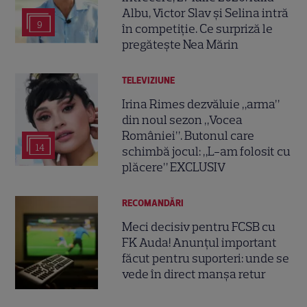
Albu, Victor Slav și Selina intră
9
în competiție. Ce surpriză le
pregătește Nea Mărin
TELEVIZIUNE
Irina Rimes dezvăluie „arma”
din noul sezon „Vocea
României”. Butonul care
14
schimbă jocul: „L-am folosit cu
plăcere” EXCLUSIV
RECOMANDĂRI
Meci decisiv pentru FCSB cu
FK Auda! Anunțul important
făcut pentru suporteri: unde se
vede în direct manșa retur