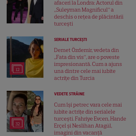
afaceri la Londra: Actorul din
„Suleyman Magnificul” a
deschis o rețea de plăcintării
turcești
SERIALE TURCEŞTI
Demet Özdemir, vedeta din
„Fata din vis”, are o poveste
impresionantă. Cum a ajuns
12
una dintre cele mai iubite
actrițe din Turcia
VEDETE STRĂINE
Cum își petrec vara cele mai
iubite actrițe din serialele
turcești. Fahriye Evcen, Hande
32
Erçel și Neslihan Atagül,
imagini din vacanță