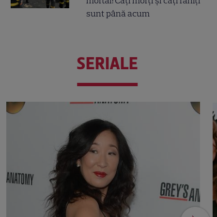
mortal! Câți morți și câți răniți
sunt până acum
SERIALE