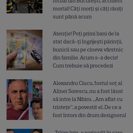
fotbal din București, accident
mortal! Câți morți și câți răniți
sunt până acum
Atenție! Poți primi bani de la
stat dacă-ți îngrijești părinții,
bunicii sau pe cineva vârstnic
din familie. Acum s-a decis!
Cum trebuie să procedezi
Alexandru Ciucu, fostul soț al
Alinei Sorescu, nu a fost lăsat
să intre la Nibiru. „Am aflat cu
tristețe”, a povestit el. De ce a
fost întors din drum designerul
„Trăim într-o perioadă în care