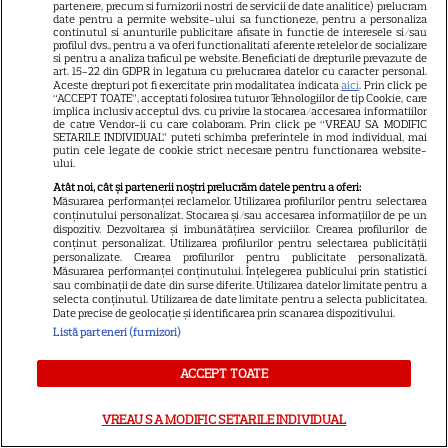
partenere, precum si furnizorii nostri de servicii de date analitice) prelucram
noile sezoane din „Outer
date pentru a permite website-ului sa functioneze, pentru a personaliza
continutul si anunturile publicitare afisate in functie de interesele si/sau
16
Banks” și „Un veac de
profilul dvs., pentru a va oferi functionalitati aferente retelelor de socializare
si pentru a analiza traficul pe website. Beneficiati de drepturile prevazute de
singurătate”
art. 15-22 din GDPR in legatura cu prelucrarea datelor cu caracter personal.
Aceste drepturi pot fi exercitate prin modalitatea indicata
aici
. Prin click pe
“ACCEPT TOATE”, acceptati folosirea tuturor Tehnologiilor de tip Cookie, care
implica inclusiv acceptul dvs. cu privire la stocarea/accesarea informatiilor
VEDETE STRĂINE
de catre Vendor-ii cu care colaboram. Prin click pe “VREAU SA MODIFIC
SETARILE INDIVIDUAL” puteti schimba preferintele in mod individual, mai
Sean Astin din „Stăpânul
putin cele legate de cookie strict necesare pentru functionarea website-
ului.
Inelelor” a fost nevoit să își
Atât noi, cât și partenerii noștri prelucrăm datele pentru a oferi:
vândă casa din cauza
Măsurarea performanței reclamelor. Utilizarea profilurilor pentru selectarea
conținutului personalizat. Stocarea și/sau accesarea informațiilor de pe un
14
salariului mic: Câți bani a
dispozitiv. Dezvoltarea și îmbunătățirea serviciilor. Crearea profilurilor de
primit de fapt
conținut personalizat. Utilizarea profilurilor pentru selectarea publicității
personalizate. Crearea profilurilor pentru publicitate personalizată.
Măsurarea performanței conținutului. Înțelegerea publicului prin statistici
sau combinații de date din surse diferite. Utilizarea datelor limitate pentru a
VEDETE STRĂINE
selecta conținutul. Utilizarea de date limitate pentru a selecta publicitatea.
Date precise de geolocație și identificarea prin scanarea dispozitivului.
Elon Musk, atac la adresa
Listă parteneri (furnizori)
regizorului premiat cu Oscar
ACCEPT TOATE
care a realizat documentarul
14
despre viața sa. Filmul are 232
VREAU SA MODIFIC SETARILE INDIVIDUAL
de minute