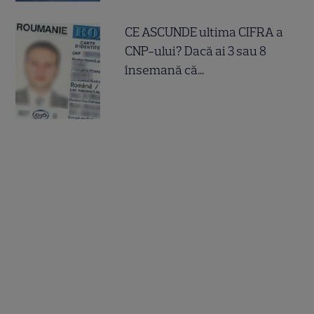
CE ASCUNDE ultima CIFRA a
CNP-ului? Dacă ai 3 sau 8
însemană că...