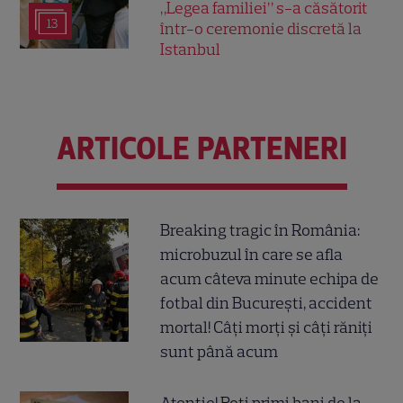
„Legea familiei” s-a căsătorit
13
într-o ceremonie discretă la
Istanbul
ARTICOLE PARTENERI
Breaking tragic în România:
microbuzul în care se afla
acum câteva minute echipa de
fotbal din București, accident
mortal! Câți morți și câți răniți
sunt până acum
Atenție! Poți primi bani de la