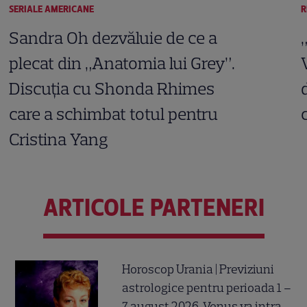
SERIALE AMERICANE
R
Sandra Oh dezvăluie de ce a
plecat din „Anatomia lui Grey”.
Discuția cu Shonda Rhimes
care a schimbat totul pentru
Cristina Yang
ARTICOLE PARTENERI
Horoscop Urania | Previziuni
astrologice pentru perioada 1 –
7 august 2026. Venus va intra