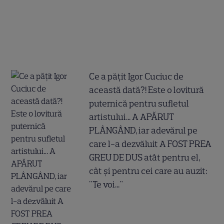
Ce a pățit Igor Cuciuc de
această dată?! Este o lovitură
puternică pentru sufletul
artistului... A APĂRUT
PLÂNGÂND, iar adevărul pe
care l-a dezvăluit A FOST PREA
GREU DE DUS atât pentru el,
cât și pentru cei care au auzit:
"Te voi..."