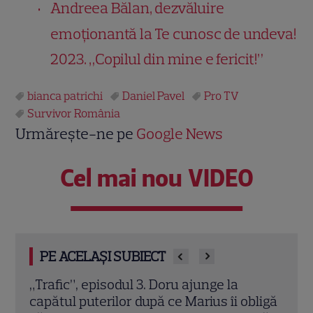
Andreea Bălan, dezvăluire
emoţionantă la Te cunosc de undeva!
2023. „Copilul din mine e fericit!”
bianca patrichi
Daniel Pavel
Pro TV
Survivor România
Urmărește-ne pe
Google News
Cel mai nou VIDEO
PE ACELAȘI SUBIECT
u
„Trafic”, episodul 3. Doru ajunge la
Ultim
capătul puterilor după ce Marius îi obligă
termi