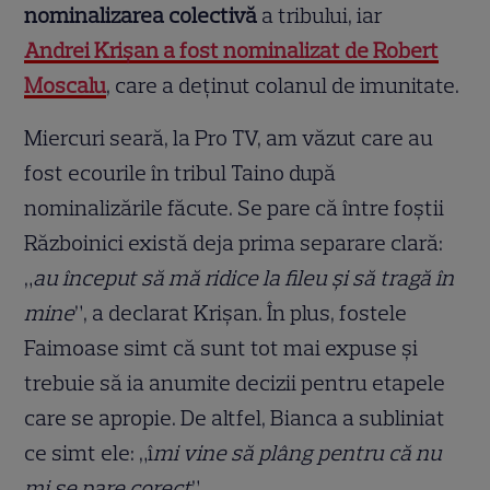
nominalizarea colectivă
a tribului, iar
Andrei Krișan a fost nominalizat de Robert
Moscalu
, care a deținut colanul de imunitate.
Miercuri seară, la Pro TV, am văzut care au
fost ecourile în tribul Taino după
nominalizările făcute. Se pare că între foștii
Războinici există deja prima separare clară:
„
au început să mă ridice la fileu și să tragă în
mine
”, a declarat Krișan. În plus, fostele
Faimoase simt că sunt tot mai expuse și
trebuie să ia anumite decizii pentru etapele
care se apropie. De altfel, Bianca a subliniat
ce simt ele: „î
mi vine să plâng pentru că nu
mi se pare corect
”.