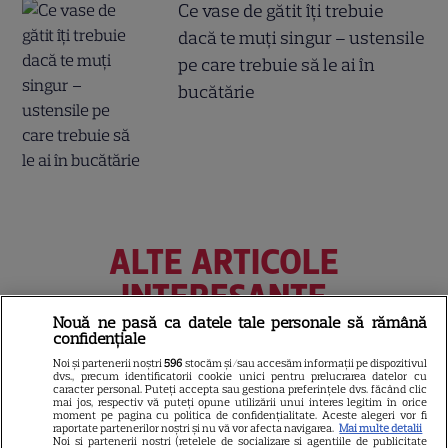
Ce vase de gătit îți trebuie
dacă te muți singur – ustensile
pe care trebuie să le ai în
bucătărie
ALTE ARTICOLE
INTERESANTE
Nouă ne pasă ca datele tale personale să rămână
confidențiale
Noi și partenerii noștri
596
stocăm și/sau accesăm informații pe dispozitivul
dvs., precum identificatorii cookie unici pentru prelucrarea datelor cu
NETFLIX
caracter personal. Puteți accepta sau gestiona preferințele dvs. făcând clic
mai jos, respectiv vă puteți opune utilizării unui interes legitim în orice
moment pe pagina cu politica de confidențialitate. Aceste alegeri vor fi
Noutăți Netflix în august 2026:
raportate partenerilor noștri și nu vă vor afecta navigarea.
Mai multe detalii
Noi si partenerii nostri (retelele de socializare si agentiile de publicitate
Robert De Niro, „Nosferatu” și