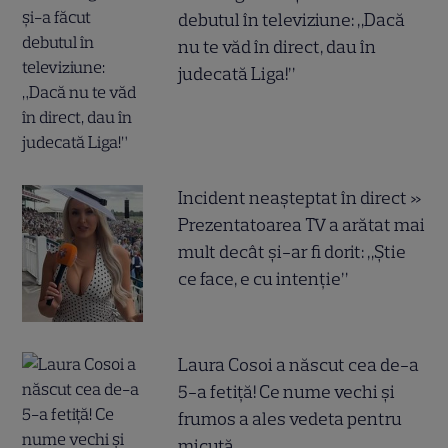
debutul în televiziune: „Dacă
nu te văd în direct, dau în
judecată Liga!”
Incident neașteptat în direct »
Prezentatoarea TV a arătat mai
mult decât și-ar fi dorit: „Știe
ce face, e cu intenție”
Laura Cosoi a născut cea de-a
5-a fetiță! Ce nume vechi și
frumos a ales vedeta pentru
micuță