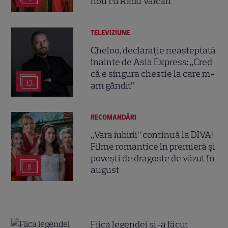
nou cu Radu Vâlcan
TELEVIZIUNE
Cheloo, declarație neașteptată
înainte de Asia Express: „Cred
că e singura chestie la care m-
12
am gândit”
RECOMANDĂRI
„Vara iubirii” continuă la DIVA!
Filme romantice în premieră și
povești de dragoste de văzut în
5
august
Fiica legendei și-a făcut