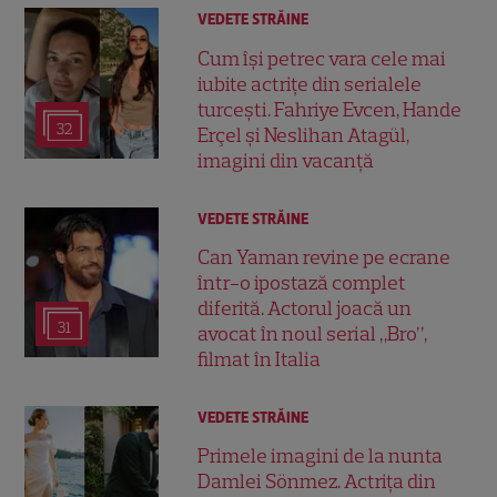
VEDETE STRĂINE
Cum își petrec vara cele mai
iubite actrițe din serialele
turcești. Fahriye Evcen, Hande
32
Erçel și Neslihan Atagül,
imagini din vacanță
VEDETE STRĂINE
Can Yaman revine pe ecrane
într-o ipostază complet
diferită. Actorul joacă un
31
avocat în noul serial „Bro”,
filmat în Italia
VEDETE STRĂINE
Primele imagini de la nunta
Damlei Sönmez. Actrița din