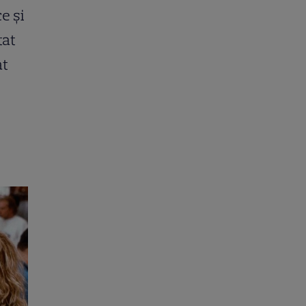
e și
tat
at