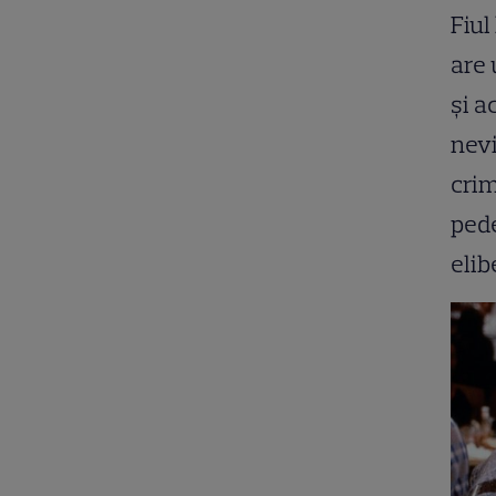
Fiul 
are 
și a
nevi
crim
pede
elib