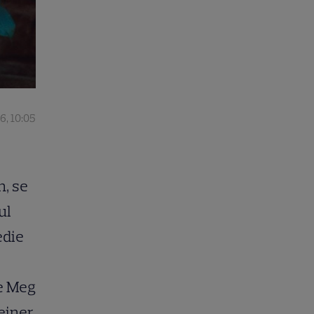
6, 10:05
n, se
ul
edie
de Meg
einer.