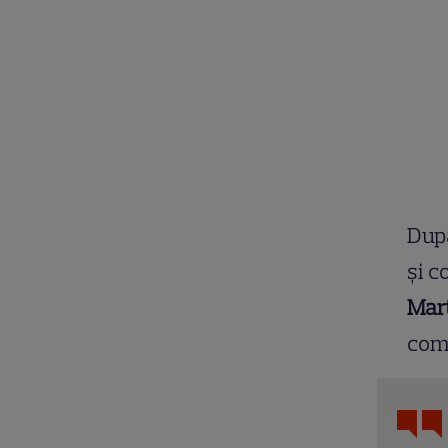
După
și c
Mart
com