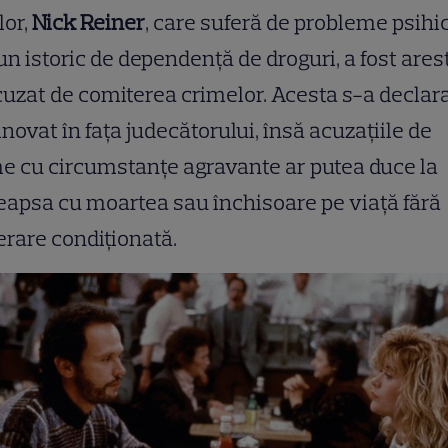
lor,
Nick Reiner
, care suferă de probleme psihic
un istoric de dependență de droguri, a fost ares
cuzat de comiterea crimelor. Acesta s-a declar
novat în fața judecătorului, însă acuzațiile de
e cu circumstanțe agravante ar putea duce la
apsa cu moartea sau închisoare pe viață fără
erare condiționată.