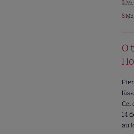
2
Mes
3
Moș
O 
Ho
Pier
lăsa
Cei 
14 d
au f