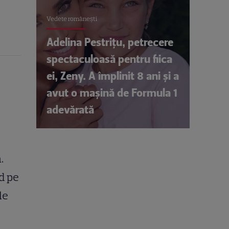
Vedete româneşti
Adelina Pestrițu, petrecere
spectaculoasă pentru fiica
ei, Zeny. A împlinit 8 ani și a
avut o mașină de Formula 1
adevărată
.
od pe
le