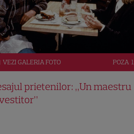
VEZI
GALERIA
FOTO
POZA
1
sajul prietenilor: „Un maestru
vestitor”