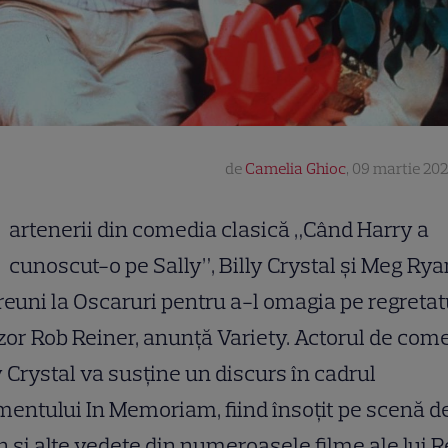
de
Camelia Ghioc
,
09 martie 202
artenerii din comedia clasică „Când Harry a
cunoscut-o pe Sally”, Billy Crystal și Meg Rya
reuni la Oscaruri pentru a-l omagia pe regretat
zor Rob Reiner, anunță Variety. Actorul de com
y Crystal va susține un discurs în cadrul
entului In Memoriam, fiind însoțit pe scenă 
 și alte vedete din numeroasele filme ale lui R