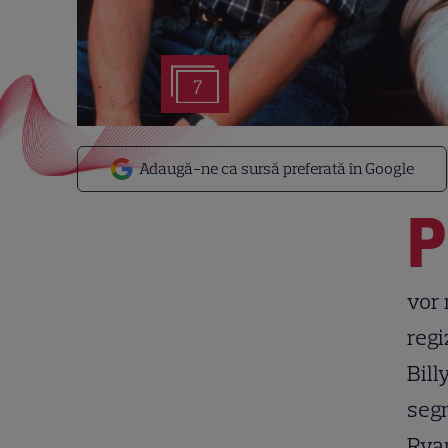
7
Adaugă-ne ca sursă preferată în Google
P
vor 
regi
Bill
segm
Ryan