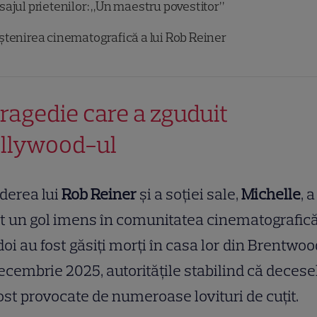
ajul prietenilor: „Un maestru povestitor”
tenirea cinematografică a lui Rob Reiner
tragedie care a zguduit
llywood-ul
derea lui
Rob Reiner
și a soției sale,
Michelle
, a
t un gol imens în comunitatea cinematografică
doi au fost găsiți morți în casa lor din Brentwo
ecembrie 2025, autoritățile stabilind că decese
ost provocate de numeroase lovituri de cuțit.