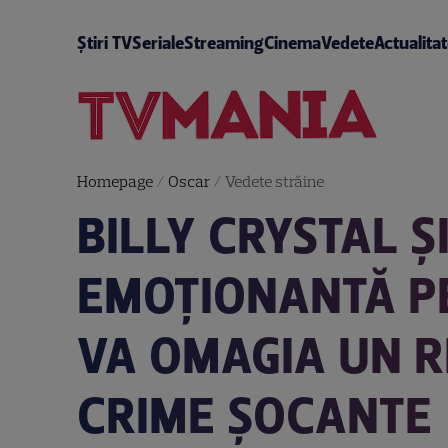
Știri TV
Seriale
Streaming
Cinema
Vedete
Actualita
Homepage
/
Oscar
/
Vedete străine
BILLY CRYSTAL Ș
EMOȚIONANTĂ P
VA OMAGIA UN R
CRIME ȘOCANTE