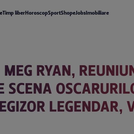
te
Timp liber
Horoscop
Sport
Shop
eJobs
Imobiliare
I MEG RYAN, REUNIU
E SCENA OSCARURI
EGIZOR LEGENDAR, V