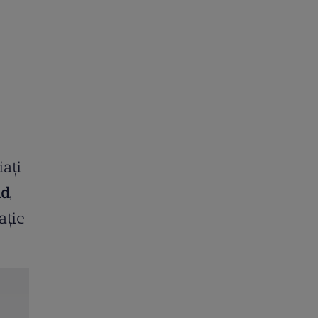
iați
id
,
ație