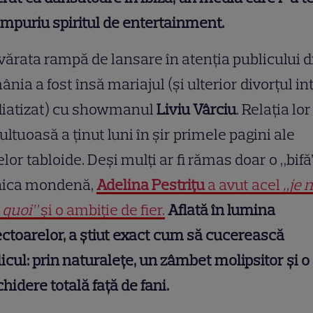
impuriu spiritul de entertainment.
ărata rampă de lansare în atenția publicului d
nia a fost însă mariajul (și ulterior divorțul i
iatizat) cu showmanul
Liviu Vârciu
. Relația lor
ltuoasă a ținut luni în șir primele pagini ale
elor tabloide. Deși mulți ar fi rămas doar o „bifă
nica mondenă,
Adelina Pestrițu
a avut acel
„je 
 quoi”
și o ambiție de fier.
Aflată în lumina
ectoarelor, a știut exact cum să cucerească
icul: prin naturalețe, un zâmbet molipsitor și o
hidere totală față de fani.