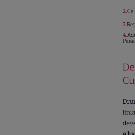
2
Ce 
3
Rețe
4
Ade
Para
De
Cu
Dru
lini
deve
a lu