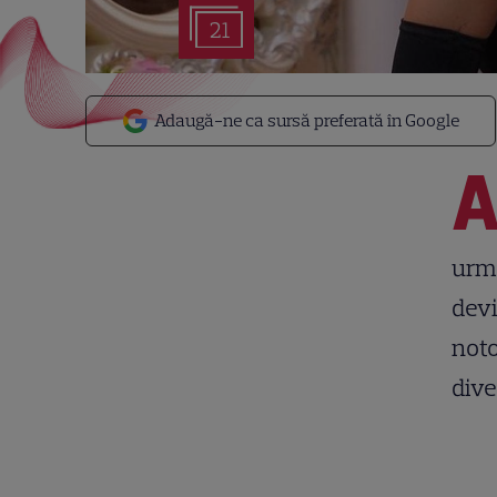
21
Adaugă-ne ca sursă preferată în Google
urmă
devi
noto
dive