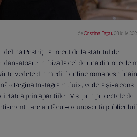
de
Cristina Țapu
,
03 iulie 20
A
delina Pestrițu a trecut de la statutul de
dansatoare în Ibiza la cel de una dintre cele 
rite vedete din mediul online românesc. Înain
nă «Regina Instagramului», vedeta și-a const
rietatea prin aparițiile TV și prin proiectele de
rtisment care au făcut-o cunoscută publicului l