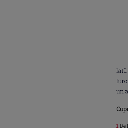
Iată
furo
un a
Cup
1
De l