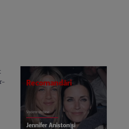
t
r-
Recomandări
Vedete străine
Jennifer Aniston și