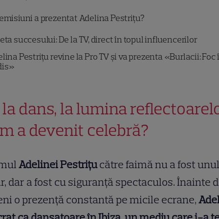
emisiuni a prezentat Adelina Pestrițu?
ta succesului: De la TV, direct în topul influencerilor
lina Pestrițu revine la Pro TV și va prezenta «Burlacii: Foc 
dis»
 la dans, la lumina reflectoarel
m a devenit celebră?
mul
Adelinei Pestrițu
către faimă nu a fost unu
ar, dar a fost cu siguranță spectaculos. Înainte d
ni o prezență constantă pe micile ecrane,
Ade
crat ca dansatoare în Ibiza, un mediu care i-a t