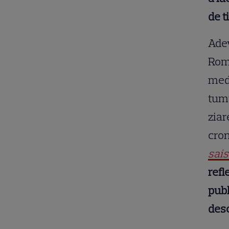
de t
Adev
Româ
med
tumu
ziar
cro
sais
refl
publ
desc