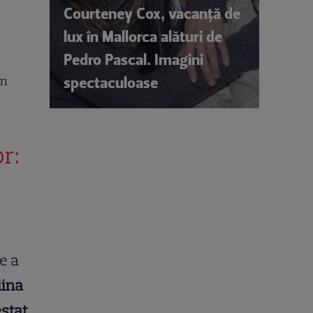
Courteney Cox, vacanță de
lux în Mallorca alături de
Pedro Pascal. Imagini
spectaculoase
în
or:
l
e a
lina
estat