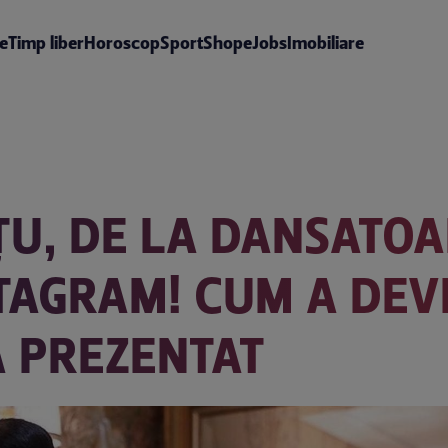
te
Timp liber
Horoscop
Sport
Shop
eJobs
Imobiliare
U, DE LA DANSATOAR
STAGRAM! CUM A DEV
A PREZENTAT