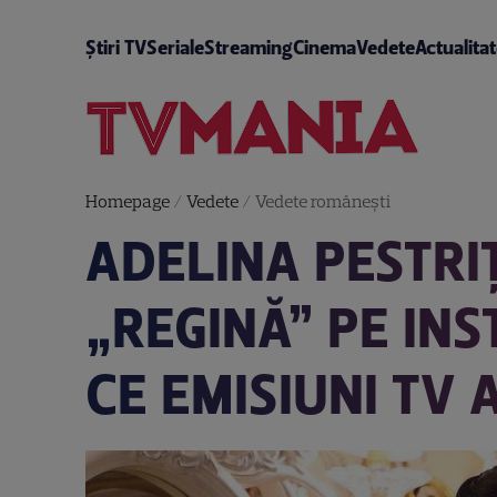
Știri TV
Seriale
Streaming
Cinema
Vedete
Actualita
Homepage
/
Vedete
/
Vedete româneşti
ADELINA PESTRIȚ
„REGINĂ” PE IN
CE EMISIUNI TV 