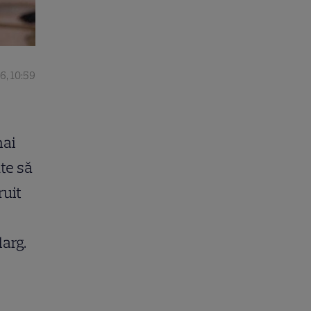
26, 10:59
mai
te să
ruit
arg.