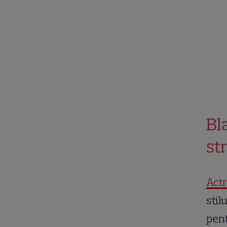
Bl
st
Actr
stil
pent