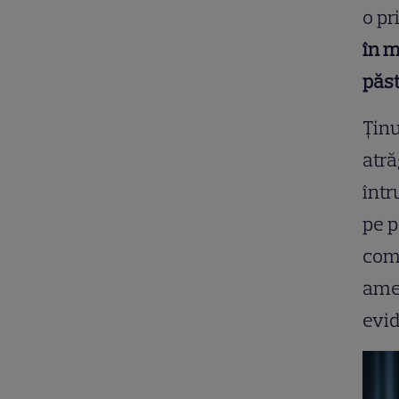
o pr
în m
păst
Ținu
atră
într
pe p
comp
ameț
evid