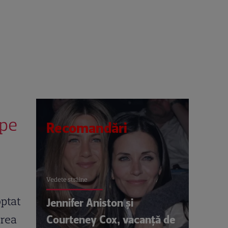
 pe
Recomandări
Vedete străine
optat
Jennifer Aniston și
Courteney Cox, vacanță de
erea