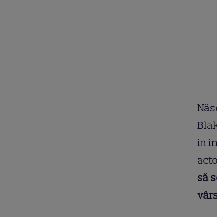
Născ
Blak
în i
acto
să s
vârs