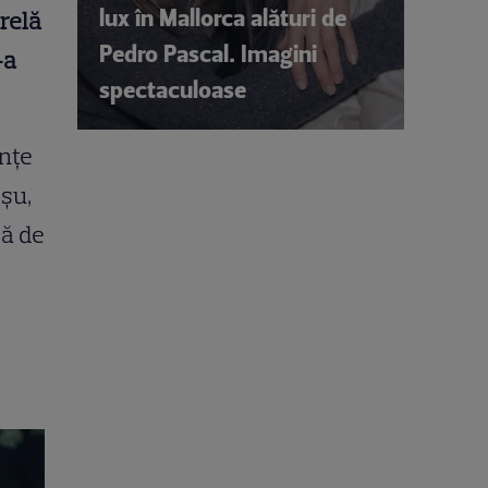
lux în Mallorca alături de
relă
Pedro Pascal. Imagini
-a
spectaculoase
anțe
oșu,
să de