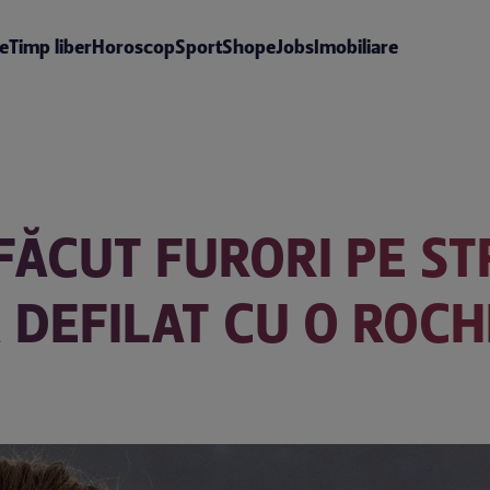
te
Timp liber
Horoscop
Sport
Shop
eJobs
Imobiliare
 FĂCUT FURORI PE ST
A DEFILAT CU O ROC