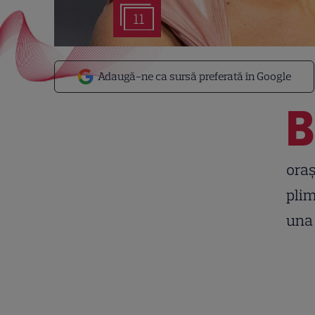
11
Adaugă-ne ca sursă preferată în Google
B
oraș
plim
una