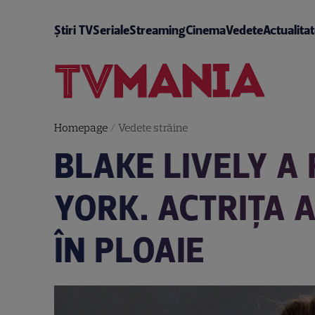
Știri TV
Seriale
Streaming
Cinema
Vedete
Actualita
Homepage
/
Vedete străine
BLAKE LIVELY A
YORK. ACTRIȚA 
ÎN PLOAIE