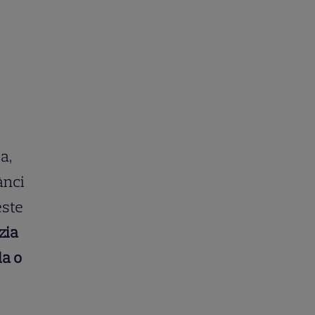
a,
ânci
este
zia
la o