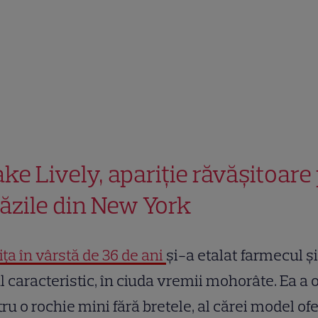
ake Lively, apariție răvășitoare
răzile din New York
ița în vârstă de 36 de ani
și-a etalat farmecul și
ul caracteristic, în ciuda vremii mohorâte. Ea a 
ru o rochie mini fără bretele, al cărei model of