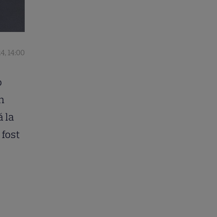
4, 14:00
o
n
ă la
 fost