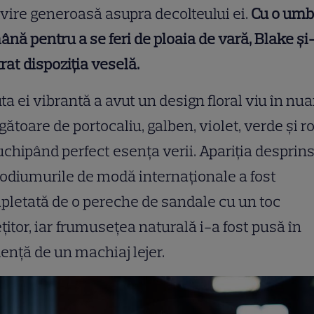
ivire generoasă asupra decolteului ei.
Cu o umb
ână pentru a se feri de ploaia de vară, Blake și
rat dispoziția veselă.
ta ei vibrantă a avut un design floral viu în nu
gătoare de portocaliu, galben, violet, verde și r
uchipând perfect esența verii. Apariția desprin
odiumurile de modă internaționale a fost
letată de o pereche de sandale cu un toc
itor, iar frumusețea naturală i-a fost pusă în
ență de un machiaj lejer.