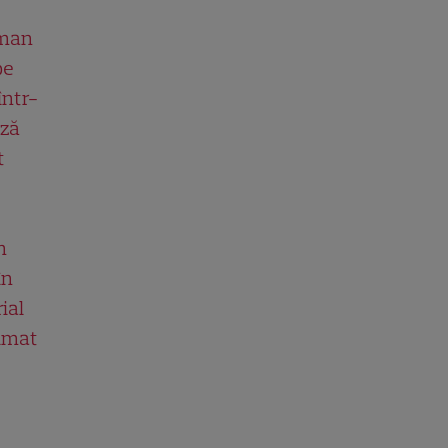
man
pe
într-
ază
t
n
în
ial
ilmat