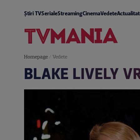
Știri TV
Seriale
Streaming
Cinema
Vedete
Actualita
Homepage
/
Vedete
BLAKE LIVELY V