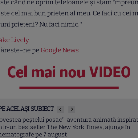
ste când ne oprim telefoanele și stăm împreun
ste cel mai bun prieten al meu. Ce faci cu cei 
uni prieteni? Nu faci nimic.”
ake Lively
ărește-ne pe
Google News
Cel mai nou VIDEO
PE ACELAȘI SUBIECT
lit Ergenç s-a lansat în afaceri la Londra: Actorul d
uleyman Magnificul” a deschis o rețea de plăcintări
rcești