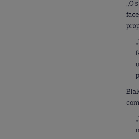
„O s
face
prop
„
f
u
p
Blak
comp
„
n