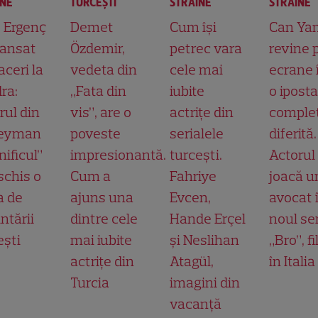
INE
TURCEŞTI
STRĂINE
STRĂINE
t Ergenç
Demet
Cum își
Can Ya
lansat
Özdemir,
petrec vara
revine 
aceri la
vedeta din
cele mai
ecrane 
ra:
„Fata din
iubite
o ipost
rul din
vis”, are o
actrițe din
comple
leyman
poveste
serialele
diferită.
ificul”
impresionantă.
turcești.
Actorul
schis o
Cum a
Fahriye
joacă u
a de
ajuns una
Evcen,
avocat 
ntării
dintre cele
Hande Erçel
noul ser
ești
mai iubite
și Neslihan
„Bro”, f
actrițe din
Atagül,
în Italia
Turcia
imagini din
vacanță