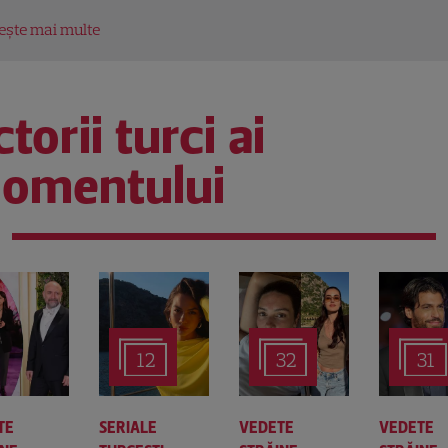
tește mai multe
torii turci ai
omentului
12
32
31
TE
SERIALE
VEDETE
VEDETE