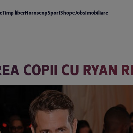
te
Timp liber
Horoscop
Sport
Shop
eJobs
Imobiliare
REA COPII CU RYAN 