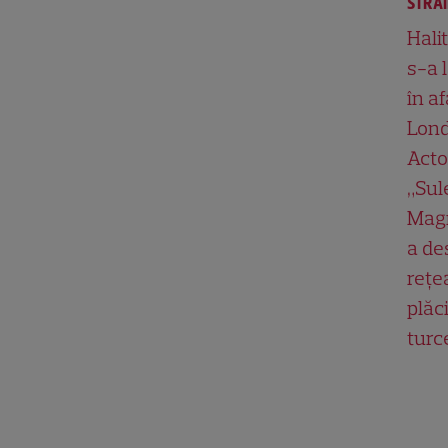
STRĂ
Hali
s-a 
în af
Lond
Acto
„Su
Magn
a de
rețe
plăci
turc