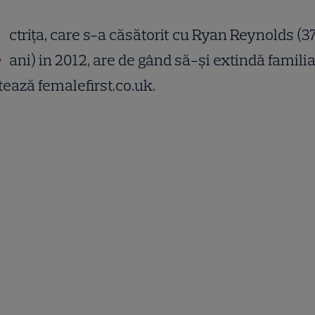
A
ctrița, care s-a căsătorit cu Ryan Reynolds (3
ani) in 2012, are de gând să-și extindă familia
tează femalefirst.co.uk.