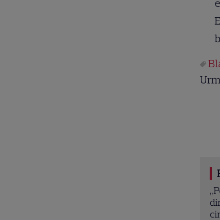
e
E
b
Bl
Urm
tea peștelui posac”, aventura animată inspirată
Ha
un bestseller The New York Times, ajunge în
„S
tografe pe 7 august
tu