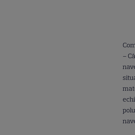
Comp
– Câ
nave
situ
mate
echi
polu
nave