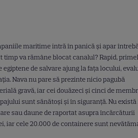
aniile maritime intră în panică și apar întrebă
t timp va rămâne blocat canalul? Rapid, prime
 egiptene de salvare ajung la fața locului, eva
ația. Nava nu pare să prezinte nicio pagubă
rială gravă, iar cei douăzeci și cinci de membri
pajului sunt sănătoși și în siguranță. Nu există 
are sau daune de raportat asupra încărcăturii
i, iar cele 20.000 de containere sunt nevătăm