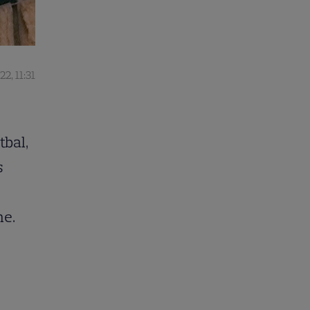
2, 11:31
tbal,
s
me.