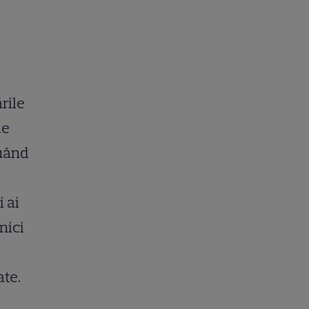
rile
le
luând
 ai
nici
ate.