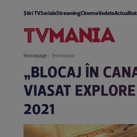
Știri TV
Seriale
Streaming
Cinema
Vedete
Actualita
Homepage
/
Televiziune
„BLOCAJ ÎN CAN
VIASAT EXPLORE
2021