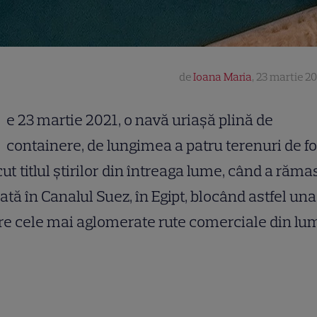
de
Ioana Maria
,
23 martie 202
e 23 martie 2021, o navă uriașă plină de
containere, de lungimea a patru terenuri de fo
cut titlul știrilor din întreaga lume, când a răma
ată în Canalul Suez, în Egipt, blocând astfel una
re cele mai aglomerate rute comerciale din lu