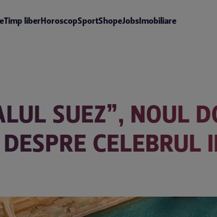
te
Timp liber
Horoscop
Sport
Shop
eJobs
Imobiliare
ALUL SUEZ”, NOUL 
 DESPRE CELEBRUL I