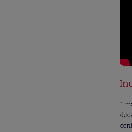
In
E ma
decâ
cont