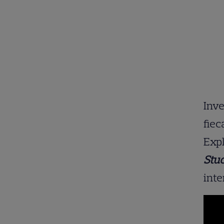
Inve
fiec
Expl
Stuc
inte