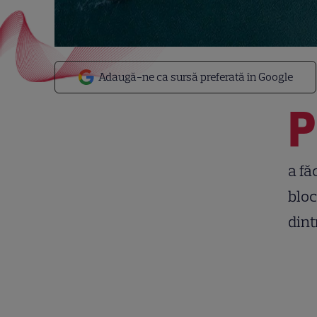
Adaugă-ne ca sursă preferată în Google
P
a fă
bloc
dint