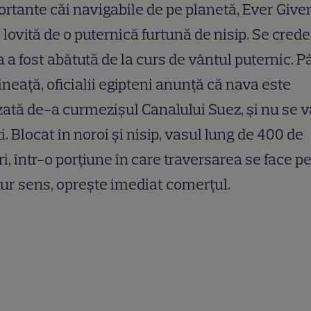
rtante căi navigabile de pe planetă, Ever Give
 lovită de o puternică furtună de nisip. Se crede
 a fost abătută de la curs de vântul puternic. 
neață, oficialii egipteni anunță că nava este
ată de-a curmezișul Canalului Suez, și nu se v
ti. Blocat în noroi și nisip, vasul lung de 400 de
i, într-o porțiune în care traversarea se face p
ur sens, oprește imediat comerțul.