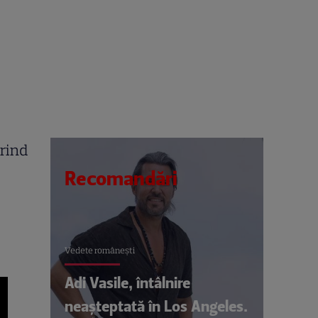
ărind
Recomandări
Vedete româneşti
Adi Vasile, întâlnire
neașteptată în Los Angeles.