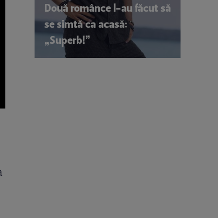
Două românce l-au făcut să
se simtă ca acasă:
„Superb!”
a