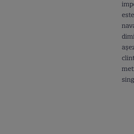
impo
este
nava
dimi
așez
clin
metr
sing