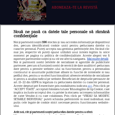
ABONEAZA-TE LA REVISTĂ
Nouă ne pasă ca datele tale personale să rămână
Libertatea
confidențiale
Libertatea pentru femei
Noi și partenerii noștri
596
stocăm și/sau accesăm informații pe dispozitivul
dvs., precum identificatorii cookie unici pentru prelucrarea datelor cu
GSP
caracter personal. Puteți accepta sau gestiona preferințele dvs. făcând clic
mai jos, respectiv vă puteți opune utilizării unui interes legitim în orice
Știri mondene
moment pe pagina cu politica de confidențialitate. Aceste alegeri vor fi
raportate partenerilor noștri și nu vă vor afecta navigarea.
Mai multe detalii
Noi si partenerii nostri (retelele de socializare si agentiile de publicitate
Avantaje
partenere, precum si furnizorii nostri de servicii de date analitice) prelucram
date pentru a permite website-ului sa functioneze, pentru a personaliza
Elle
continutul si anunturile publicitare afisate in functie de interesele si/sau
profilul dvs., pentru a va oferi functionalitati aferente retelelor de socializare
Unica
si pentru a analiza traficul pe website. Beneficiati de drepturile prevazute de
art. 15-22 din GDPR in legatura cu prelucrarea datelor cu caracter personal.
Retete practice
Aceste drepturi pot fi exercitate prin modalitatea indicata
aici
. Prin click pe
“ACCEPT TOATE”, acceptati folosirea tuturor Tehnologiilor de tip Cookie, care
implica inclusiv acceptul dvs. cu privire la stocarea/accesarea informatiilor
de catre Vendor-ii cu care colaboram. Prin click pe “VREAU SA MODIFIC
SETARILE INDIVIDUAL” puteti schimba preferintele in mod individual, mai
URMĂREȘTE-NE PE
putin cele legate de cookie strict necesare pentru functionarea website-
ului.
Atât noi, cât și partenerii noștri prelucrăm datele pentru a oferi: