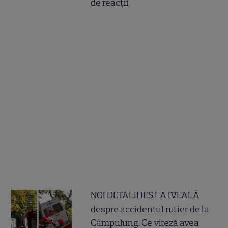
de reacții
NOI DETALII IES LA IVEALĂ
despre accidentul rutier de la
Câmpulung. Ce viteză avea