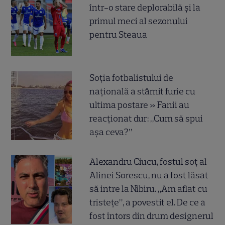
într-o stare deplorabilă și la
primul meci al sezonului
pentru Steaua
Soția fotbalistului de
națională a stârnit furie cu
ultima postare » Fanii au
reacționat dur: „Cum să spui
așa ceva?”
Alexandru Ciucu, fostul soț al
Alinei Sorescu, nu a fost lăsat
să intre la Nibiru. „Am aflat cu
tristețe”, a povestit el. De ce a
fost întors din drum designerul