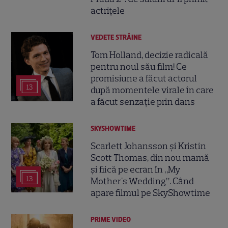
actrițele
VEDETE STRĂINE
Tom Holland, decizie radicală
pentru noul său film! Ce
promisiune a făcut actorul
13
după momentele virale în care
a făcut senzație prin dans
SKYSHOWTIME
Scarlett Johansson și Kristin
Scott Thomas, din nou mamă
și fiică pe ecran în „My
13
Mother's Wedding”. Când
apare filmul pe SkyShowtime
PRIME VIDEO