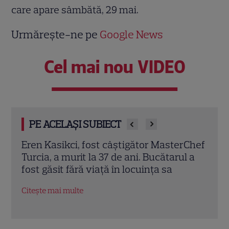
care apare sâmbătă, 29 mai.
Urmărește-ne pe
Google News
Cel mai nou VIDEO
PE ACELAȘI SUBIECT
rChef
Trei cupluri revin la „Insula Iubirii –
Chel
l a
Reuniuni”. Ce se întâmplă când se
de A
întâlnesc din nou cu Radu Vâlcan
ches
Citește mai multe
Citeș