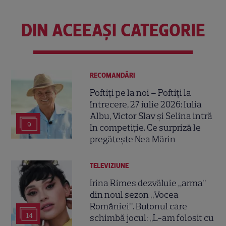
DIN ACEEAȘI CATEGORIE
RECOMANDĂRI
Poftiți pe la noi – Poftiți la
întrecere, 27 iulie 2026: Iulia
Albu, Victor Slav și Selina intră
9
în competiție. Ce surpriză le
pregătește Nea Mărin
TELEVIZIUNE
Irina Rimes dezvăluie „arma”
din noul sezon „Vocea
României”. Butonul care
14
schimbă jocul: „L-am folosit cu