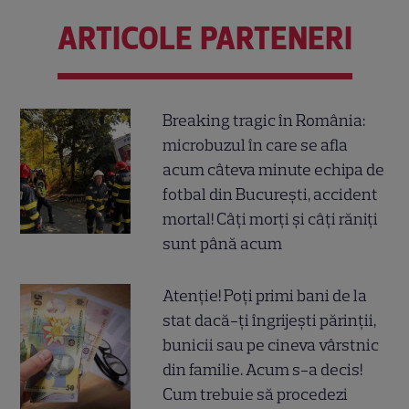
ARTICOLE PARTENERI
Breaking tragic în România:
microbuzul în care se afla
acum câteva minute echipa de
fotbal din București, accident
mortal! Câți morți și câți răniți
sunt până acum
Atenție! Poți primi bani de la
stat dacă-ți îngrijești părinții,
bunicii sau pe cineva vârstnic
din familie. Acum s-a decis!
Cum trebuie să procedezi