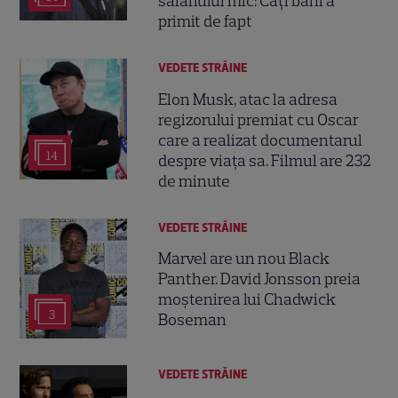
salariului mic: Câți bani a
primit de fapt
VEDETE STRĂINE
Elon Musk, atac la adresa
regizorului premiat cu Oscar
care a realizat documentarul
14
despre viața sa. Filmul are 232
de minute
VEDETE STRĂINE
Marvel are un nou Black
Panther. David Jonsson preia
moștenirea lui Chadwick
3
Boseman
VEDETE STRĂINE