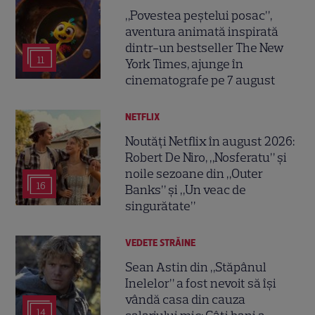
„Povestea peștelui posac”,
aventura animată inspirată
dintr-un bestseller The New
11
York Times, ajunge în
cinematografe pe 7 august
NETFLIX
Noutăți Netflix în august 2026:
Robert De Niro, „Nosferatu” și
noile sezoane din „Outer
16
Banks” și „Un veac de
singurătate”
VEDETE STRĂINE
Sean Astin din „Stăpânul
Inelelor” a fost nevoit să își
vândă casa din cauza
14