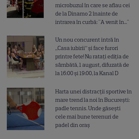
microbuzul în care se aflau cei
de la Dinamo 2 înainte de
intrarea în curbă: "A venit în..."
Un nou concurent intră în
„Casa iubirii” și face furori
printre fete! Nu ratați ediția de
sâmbătă, 1 august, difuzată de
la 16:00 și 19:00, la Kanal D
Harta unei distracții sportive în
mare trend la noi în București:
padle tennis. Unde găsești
cele mai bune terenuri de
padel din oraș