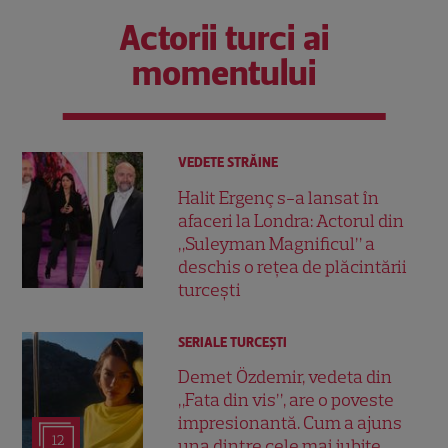
Actorii turci ai
momentului
VEDETE STRĂINE
Halit Ergenç s-a lansat în
afaceri la Londra: Actorul din
„Suleyman Magnificul” a
deschis o rețea de plăcintării
turcești
SERIALE TURCEŞTI
Demet Özdemir, vedeta din
„Fata din vis”, are o poveste
impresionantă. Cum a ajuns
12
una dintre cele mai iubite