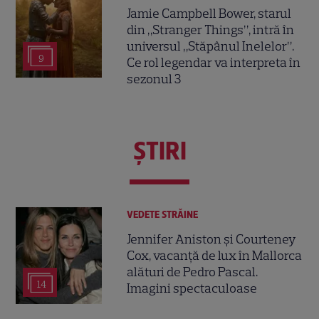
Jamie Campbell Bower, starul
din „Stranger Things”, intră în
universul „Stăpânul Inelelor”.
9
Ce rol legendar va interpreta în
sezonul 3
ŞTIRI
VEDETE STRĂINE
Jennifer Aniston și Courteney
Cox, vacanță de lux în Mallorca
alături de Pedro Pascal.
14
Imagini spectaculoase