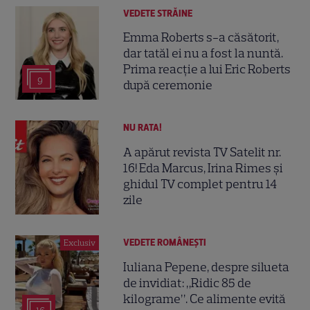
VEDETE STRĂINE
Emma Roberts s-a căsătorit,
dar tatăl ei nu a fost la nuntă.
Prima reacție a lui Eric Roberts
9
după ceremonie
NU RATA!
A apărut revista TV Satelit nr.
16! Eda Marcus, Irina Rimes și
ghidul TV complet pentru 14
zile
VEDETE ROMÂNEŞTI
Exclusiv
Iuliana Pepene, despre silueta
de invidiat: „Ridic 85 de
kilograme”. Ce alimente evită