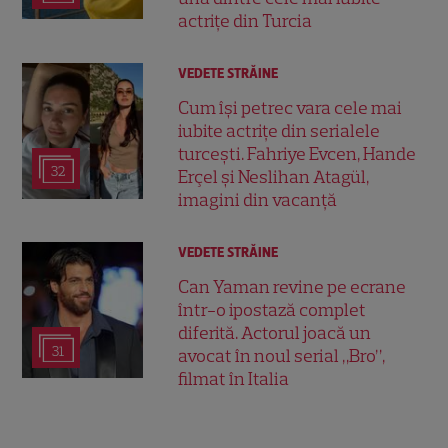
actrițe din Turcia
VEDETE STRĂINE
Cum își petrec vara cele mai
iubite actrițe din serialele
turcești. Fahriye Evcen, Hande
32
Erçel și Neslihan Atagül,
imagini din vacanță
VEDETE STRĂINE
Can Yaman revine pe ecrane
într-o ipostază complet
diferită. Actorul joacă un
31
avocat în noul serial „Bro”,
filmat în Italia