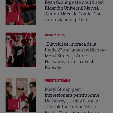
Ryan Gosling este noul Ghost
Rider din Universul Marvel.
Anunțul făcut la Comic-Con i-
7
a entuziasmat pe fani
DISNEY PLUS
„Diavolul se îmbracă de la
Prada 2” s-a lansat pe Disney+.
Meryl Streep și Anne
Hathaway revin la revista
Runway
VEDETE STRĂINE
Meryl Streep, gest
impresionant pentru Anne
Hathaway și Emily Blunt la
9
„Diavolul se îmbracă de la
Prada 2”. Ce salarii ar fi primit