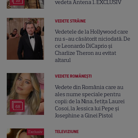
16
vedeta Antena 1. EXCLUSIV
VEDETE STRĂINE
Vedetele de la Hollywood care
nu s-au căsătorit niciodată. De
ce Leonardo DiCaprio și
Charlize Theron au evitat
altarul
VEDETE ROMÂNEŞTI
Vedete din România care au
ales nume speciale pentru
copii: de la Nina, fetița Laurei
68
Cosoi, la Jessica lui Pepe și
Josephine a Ginei Pistol
TELEVIZIUNE
Exclusiv