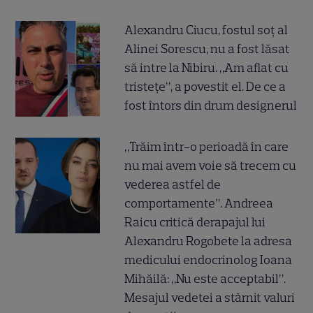
Alexandru Ciucu, fostul soț al
Alinei Sorescu, nu a fost lăsat
să intre la Nibiru. „Am aflat cu
tristețe”, a povestit el. De ce a
fost întors din drum designerul
„Trăim într-o perioadă în care
nu mai avem voie să trecem cu
vederea astfel de
comportamente”. Andreea
Raicu critică derapajul lui
Alexandru Rogobete la adresa
medicului endocrinolog Ioana
Mihăilă: „Nu este acceptabil”.
Mesajul vedetei a stârnit valuri