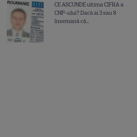
CE ASCUNDE ultima CIFRA a
CNP-ului? Dacă ai 3 sau 8
însemană că...