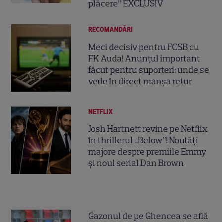
plăcere” EXCLUSIV
RECOMANDĂRI
Meci decisiv pentru FCSB cu
FK Auda! Anunțul important
făcut pentru suporteri: unde se
vede în direct manșa retur
NETFLIX
Josh Hartnett revine pe Netflix
în thrillerul „Below”! Noutăți
majore despre premiile Emmy
și noul serial Dan Brown
Gazonul de pe Ghencea se află