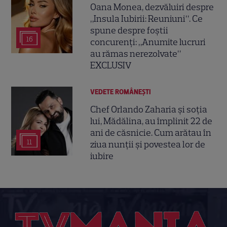
Oana Monea, dezvăluiri despre
„Insula Iubirii: Reuniuni”. Ce
spune despre foștii
16
concurenți: „Anumite lucruri
au rămas nerezolvate”
EXCLUSIV
VEDETE ROMÂNEŞTI
Chef Orlando Zaharia și soția
lui, Mădălina, au împlinit 22 de
ani de căsnicie. Cum arătau în
11
ziua nunții și povestea lor de
iubire