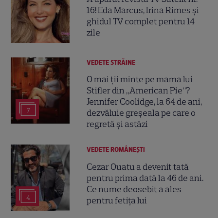
16! Eda Marcus, Irina Rimes și
ghidul TV complet pentru 14
zile
VEDETE STRĂINE
O mai ții minte pe mama lui
Stifler din „American Pie”?
Jennifer Coolidge, la 64 de ani,
7
dezvăluie greșeala pe care o
regretă și astăzi
VEDETE ROMÂNEŞTI
Cezar Ouatu a devenit tată
pentru prima dată la 46 de ani.
Ce nume deosebit a ales
4
pentru fetița lui