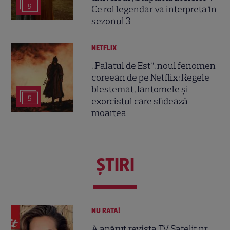
9
Ce rol legendar va interpreta în
sezonul 3
NETFLIX
„Palatul de Est”, noul fenomen
coreean de pe Netflix: Regele
blestemat, fantomele și
5
exorcistul care sfidează
moartea
ŞTIRI
NU RATA!
A apărut revista TV Satelit nr.