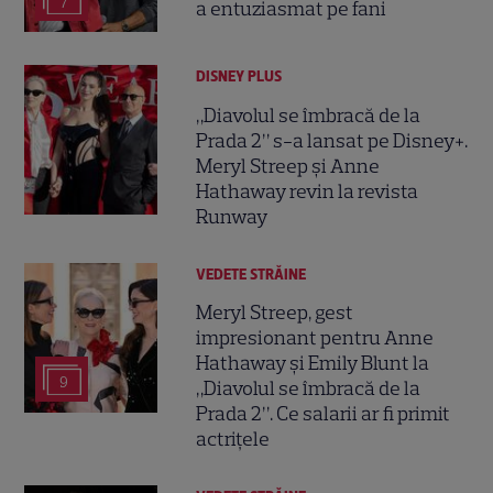
7
a entuziasmat pe fani
DISNEY PLUS
„Diavolul se îmbracă de la
Prada 2” s-a lansat pe Disney+.
Meryl Streep și Anne
Hathaway revin la revista
Runway
VEDETE STRĂINE
Meryl Streep, gest
impresionant pentru Anne
Hathaway și Emily Blunt la
9
„Diavolul se îmbracă de la
Prada 2”. Ce salarii ar fi primit
actrițele