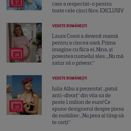
17
care a respectat-o pentru
toate cele cinci fiice. EXCLUSIV
VEDETE ROMÂNEŞTI
Laura Cosoi a devenit mamă
pentru a cincea oară. Prima
imagine cu fiica ei, Nina, și
29
povestea numelui ales. „Nu mă
satur să o privesc”
VEDETE ROMÂNEŞTI
Iulia Albu a prezentat „patul
anti-divorț” din vila sa de
peste 1 milion de euro! Ce
10
spune designerul despre piesa
de mobilier: „Nu prea ai timp să
te cerți”