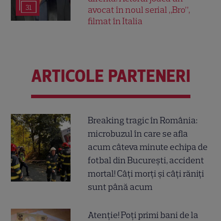
31
avocat în noul serial „Bro”,
filmat în Italia
ARTICOLE PARTENERI
Breaking tragic în România:
microbuzul în care se afla
acum câteva minute echipa de
fotbal din București, accident
mortal! Câți morți și câți răniți
sunt până acum
Atenție! Poți primi bani de la