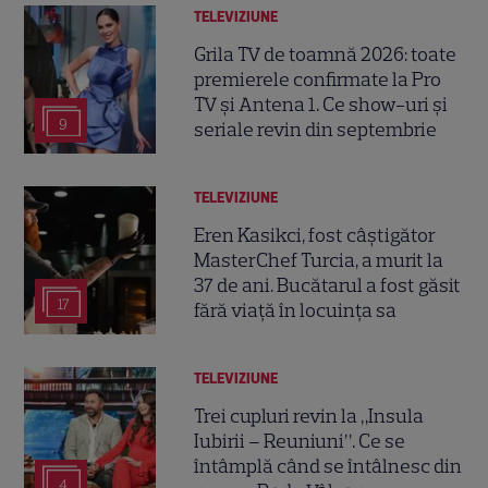
TELEVIZIUNE
Grila TV de toamnă 2026: toate
premierele confirmate la Pro
TV și Antena 1. Ce show-uri și
9
seriale revin din septembrie
TELEVIZIUNE
Eren Kasikci, fost câștigător
MasterChef Turcia, a murit la
37 de ani. Bucătarul a fost găsit
17
fără viață în locuința sa
TELEVIZIUNE
Trei cupluri revin la „Insula
Iubirii – Reuniuni”. Ce se
întâmplă când se întâlnesc din
4