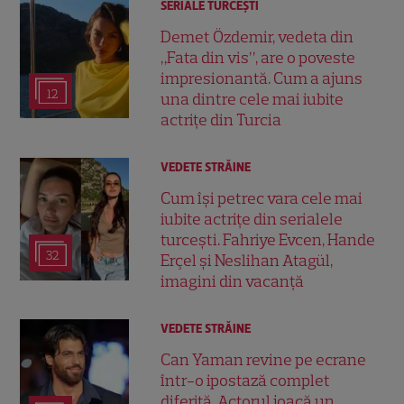
SERIALE TURCEŞTI
Demet Özdemir, vedeta din
„Fata din vis”, are o poveste
impresionantă. Cum a ajuns
12
una dintre cele mai iubite
actrițe din Turcia
VEDETE STRĂINE
Cum își petrec vara cele mai
iubite actrițe din serialele
turcești. Fahriye Evcen, Hande
32
Erçel și Neslihan Atagül,
imagini din vacanță
VEDETE STRĂINE
Can Yaman revine pe ecrane
într-o ipostază complet
diferită. Actorul joacă un