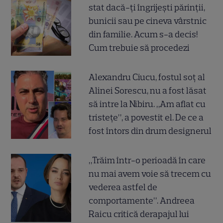
stat dacă-ți îngrijești părinții,
bunicii sau pe cineva vârstnic
din familie. Acum s-a decis!
Cum trebuie să procedezi
Alexandru Ciucu, fostul soț al
Alinei Sorescu, nu a fost lăsat
să intre la Nibiru. „Am aflat cu
tristețe”, a povestit el. De ce a
fost întors din drum designerul
„Trăim într-o perioadă în care
nu mai avem voie să trecem cu
vederea astfel de
comportamente”. Andreea
Raicu critică derapajul lui