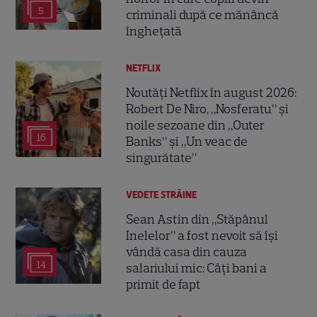
5
criminali după ce mănâncă
înghețată
NETFLIX
Noutăți Netflix în august 2026:
Robert De Niro, „Nosferatu” și
noile sezoane din „Outer
16
Banks” și „Un veac de
singurătate”
VEDETE STRĂINE
Sean Astin din „Stăpânul
Inelelor” a fost nevoit să își
vândă casa din cauza
14
salariului mic: Câți bani a
primit de fapt