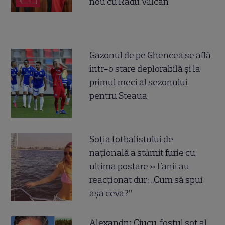
nou cu Radu Vâlcan
Gazonul de pe Ghencea se află
într-o stare deplorabilă și la
primul meci al sezonului
pentru Steaua
Soția fotbalistului de
națională a stârnit furie cu
ultima postare » Fanii au
reacționat dur: „Cum să spui
așa ceva?”
Alexandru Ciucu, fostul soț al