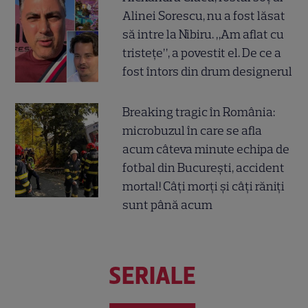
Alinei Sorescu, nu a fost lăsat
să intre la Nibiru. „Am aflat cu
tristețe”, a povestit el. De ce a
fost întors din drum designerul
Breaking tragic în România:
microbuzul în care se afla
acum câteva minute echipa de
fotbal din București, accident
mortal! Câți morți și câți răniți
sunt până acum
SERIALE