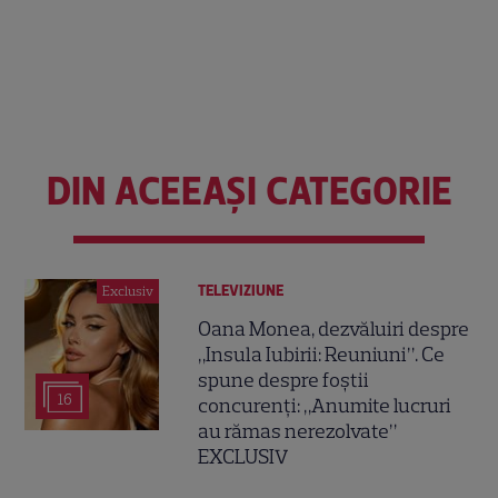
DIN ACEEAȘI CATEGORIE
TELEVIZIUNE
Exclusiv
Oana Monea, dezvăluiri despre
„Insula Iubirii: Reuniuni”. Ce
spune despre foștii
16
concurenți: „Anumite lucruri
au rămas nerezolvate”
EXCLUSIV