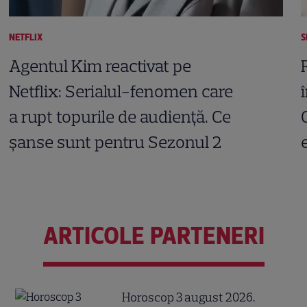
NETFLIX
S
Agentul Kim reactivat pe
Netflix: Serialul-fenomen care
a rupt topurile de audiență. Ce
șanse sunt pentru Sezonul 2
ARTICOLE PARTENERI
Horoscop 3 august 2026.