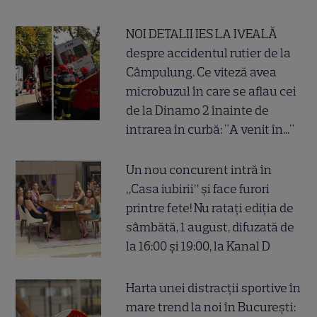
NOI DETALII IES LA IVEALĂ
despre accidentul rutier de la
Câmpulung. Ce viteză avea
microbuzul în care se aflau cei
de la Dinamo 2 înainte de
intrarea în curbă: "A venit în..."
Un nou concurent intră în
„Casa iubirii” și face furori
printre fete! Nu ratați ediția de
sâmbătă, 1 august, difuzată de
la 16:00 și 19:00, la Kanal D
Harta unei distracții sportive în
mare trend la noi în București: