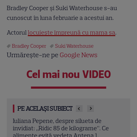
Bradley Cooper şi Suki Waterhouse s-au
cunoscut în luna februarie a acestui an.
Actorul
locuieşte împreună cu mama sa
.
Bradley Cooper
Suki Waterhouse
Urmărește-ne pe
Google News
Cel mai nou VIDEO
PE ACELAȘI SUBIECT
Vedetele de la Hollywood care nu s-au
„Pov
căsătorit niciodată. De ce Leonardo
anim
DiCaprio și Charlize Theron au evitat
The 