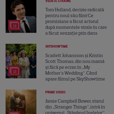
VEDETE STRĂINE
Tom Holland, decizie radicală
pentru noul său film! Ce
promisiune a făcut actorul
13
după momentele virale în care
a făcut senzație prin dans
SKYSHOWTIME
Scarlett Johansson și Kristin
Scott Thomas, din nou mamă
și fiică pe ecran în „My
13
Mother's Wedding”. Când
apare filmul pe SkyShowtime
PRIME VIDEO
Jamie Campbell Bower, starul
din „Stranger Things”, intră în
universul „Stăpânul Inelelor”.