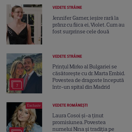
VEDETE STRĂINE
Jennifer Garner, ieșire rară la
prânz cu fiica ei, Violet. Cum au
fost surprinse cele două
VEDETE STRĂINE
Prințul Mirko al Bulgariei se
căsătorește cu dr. Marta Embid.
Povestea de dragoste începută
7
într-un spital din Madrid
VEDETE ROMÂNEŞTI
Exclusiv
Laura Cosoi și-a ținut
promisiunea. Povestea
numelui Nina și tradiția pe