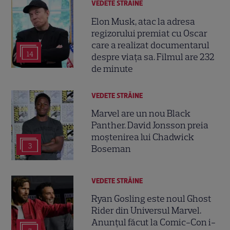
VEDETE STRĂINE
Elon Musk, atac la adresa
regizorului premiat cu Oscar
care a realizat documentarul
14
despre viața sa. Filmul are 232
de minute
VEDETE STRĂINE
Marvel are un nou Black
Panther. David Jonsson preia
moștenirea lui Chadwick
3
Boseman
VEDETE STRĂINE
Ryan Gosling este noul Ghost
Rider din Universul Marvel.
Anunțul făcut la Comic-Con i-