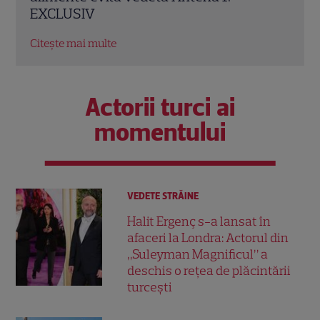
altarul
cine
Citește mai multe
Citeș
Actorii turci ai
momentului
VEDETE STRĂINE
Halit Ergenç s-a lansat în
afaceri la Londra: Actorul din
„Suleyman Magnificul” a
deschis o rețea de plăcintării
turcești