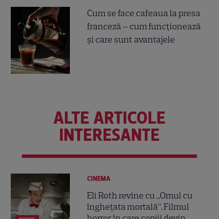
Cum se face cafeaua la presa
franceză – cum funcționează
și care sunt avantajele
ALTE ARTICOLE
INTERESANTE
CINEMA
Eli Roth revine cu „Omul cu
înghețata mortală”. Filmul
horror în care copiii devin