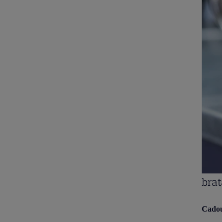
brat
Cadour