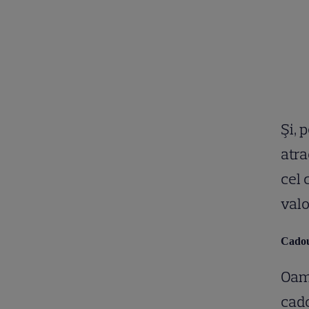
Şi, 
atra
cel 
val
Cadou
Oame
cado