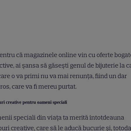
pentru că magazinele online vin cu oferte bogat
ctive, ai şansa să găseşti genul de bijuterie
la
c
care o va primi nu va mai
renunța
, fiind un dar
oros
,
care va fi mereu purtat.
ri creative pentru oameni speciali
nii speciali din viaţa ta merită întotdeauna
uri creative
,
care
să
le aducă bucurie şi, totoda