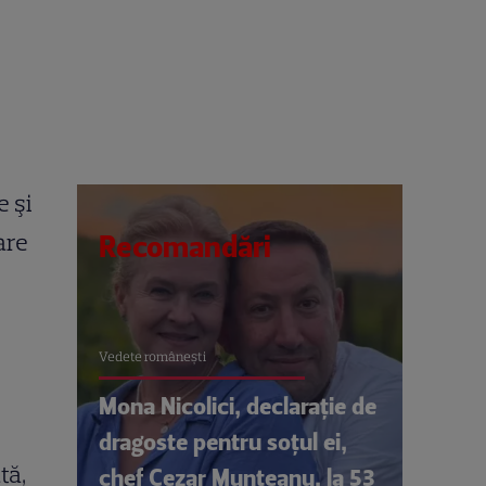
e şi
are
Recomandări
Vedete româneşti
Mona Nicolici, declarație de
dragoste pentru soțul ei,
tă,
chef Cezar Munteanu, la 53