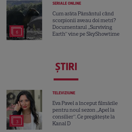
SERIALE ONLINE
Cum arăta Pământul când
scorpionii aveau doi metri?
Documentarul „Surviving
6
Earth” vine pe SkyShowtime
ŞTIRI
TELEVIZIUNE
Eva Pavel a început filmările
pentru noul sezon „Apel la
consilier”. Ce pregătește la
3
Kanal D