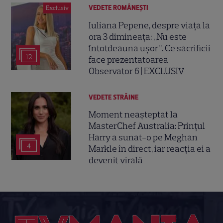
VEDETE ROMÂNEŞTI
Exclusiv
Iuliana Pepene, despre viața la
ora 3 dimineața: „Nu este
întotdeauna ușor”. Ce sacrificii
12
face prezentatoarea
Observator 6 | EXCLUSIV
VEDETE STRĂINE
Moment neașteptat la
MasterChef Australia: Prințul
Harry a sunat-o pe Meghan
4
Markle în direct, iar reacția ei a
devenit virală