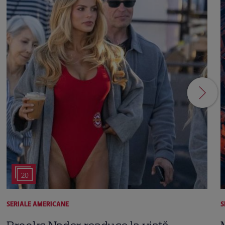
20
SERIALE AMERICANE
S