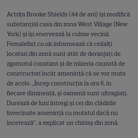
Actriţa Brooke Shields (44 de ani) îşi modifică
substanţial casa din zona West Village (New
York) şi îşi enervează la culme vecinii.
Femalefist.co.uk informează că ceilalţi
locatari din zonă sunt atât de deranjaţi de
zgomotul constant şi de mizeria cauzată de
constructori încât ameninţă că se vor muta
de acolo. „Încep construcţia la ora 6, în
fiecare dimineaţă, şi oamenii sunt ultragiaţi.
Durează de luni întregi şi cei din clădirile
învecinate ameninţă cu mutatul dacă nu
încetează”, a explicat un chiriaş din zonă.