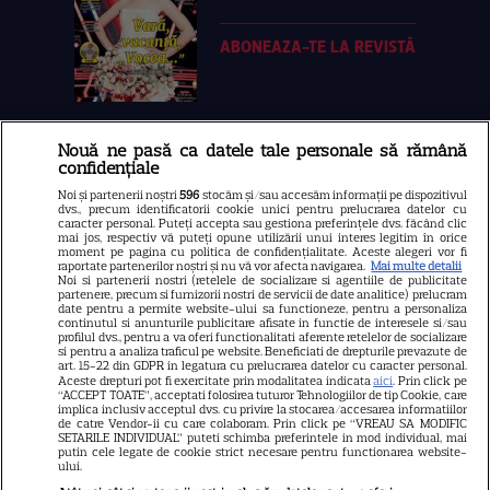
ABONEAZA-TE LA REVISTĂ
Nouă ne pasă ca datele tale personale să rămână
Libertatea
confidențiale
Libertatea pentru femei
Noi și partenerii noștri
596
stocăm și/sau accesăm informații pe dispozitivul
dvs., precum identificatorii cookie unici pentru prelucrarea datelor cu
GSP
caracter personal. Puteți accepta sau gestiona preferințele dvs. făcând clic
mai jos, respectiv vă puteți opune utilizării unui interes legitim în orice
Știri mondene
moment pe pagina cu politica de confidențialitate. Aceste alegeri vor fi
raportate partenerilor noștri și nu vă vor afecta navigarea.
Mai multe detalii
Noi si partenerii nostri (retelele de socializare si agentiile de publicitate
Avantaje
partenere, precum si furnizorii nostri de servicii de date analitice) prelucram
date pentru a permite website-ului sa functioneze, pentru a personaliza
Elle
continutul si anunturile publicitare afisate in functie de interesele si/sau
profilul dvs., pentru a va oferi functionalitati aferente retelelor de socializare
Unica
si pentru a analiza traficul pe website. Beneficiati de drepturile prevazute de
art. 15-22 din GDPR in legatura cu prelucrarea datelor cu caracter personal.
Retete practice
Aceste drepturi pot fi exercitate prin modalitatea indicata
aici
. Prin click pe
“ACCEPT TOATE”, acceptati folosirea tuturor Tehnologiilor de tip Cookie, care
implica inclusiv acceptul dvs. cu privire la stocarea/accesarea informatiilor
de catre Vendor-ii cu care colaboram. Prin click pe “VREAU SA MODIFIC
SETARILE INDIVIDUAL” puteti schimba preferintele in mod individual, mai
URMĂREȘTE-NE PE
putin cele legate de cookie strict necesare pentru functionarea website-
ului.