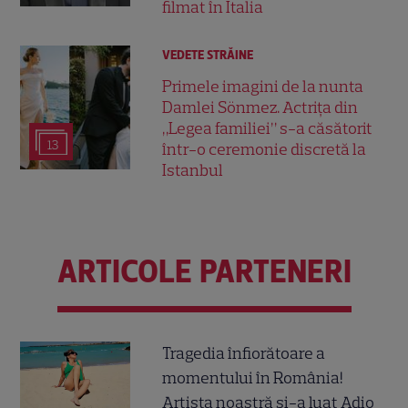
filmat în Italia
VEDETE STRĂINE
Primele imagini de la nunta
Damlei Sönmez. Actrița din
„Legea familiei” s-a căsătorit
13
într-o ceremonie discretă la
Istanbul
ARTICOLE PARTENERI
Tragedia înfiorătoare a
momentului în România!
Artista noastră și-a luat Adio