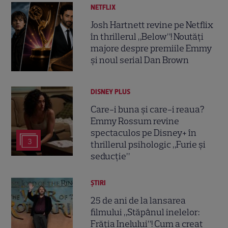
NETFLIX
Josh Hartnett revine pe Netflix
în thrillerul „Below”! Noutăți
majore despre premiile Emmy
și noul serial Dan Brown
DISNEY PLUS
Care-i buna și care-i reaua?
Emmy Rossum revine
spectaculos pe Disney+ în
3
thrillerul psihologic „Furie și
seducție”
ȘTIRI
25 de ani de la lansarea
filmului „Stăpânul inelelor:
Frăția Inelului”! Cum a creat