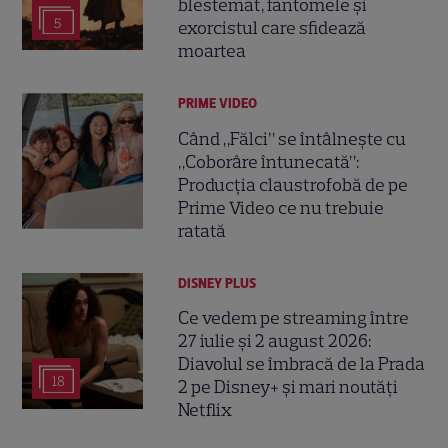
blestemat, fantomele și
5
exorcistul care sfidează
moartea
PRIME VIDEO
Când „Fălci” se întâlnește cu
„Coborâre întunecată”:
Producția claustrofobă de pe
Prime Video ce nu trebuie
ratată
DISNEY PLUS
Ce vedem pe streaming între
27 iulie și 2 august 2026:
Diavolul se îmbracă de la Prada
18
2 pe Disney+ și mari noutăți
Netflix