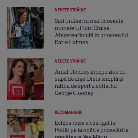
VEDETE STRĂINE
Suri Cruise nu mai folosește
numele lui Tom Cruise.
Alegerea făcută în onoarea lui
Katie Holmes
VEDETE STRĂINE
Amal Clooney începe ziua cu
supă de alge! Dieta simplă și
rutina de sport a soției lui
17
George Clooney
RECOMANDĂRI
Echipa roșie a câștigat la
Poftiți pe la noi! Ce provocări le
pregătește Nea Mărin