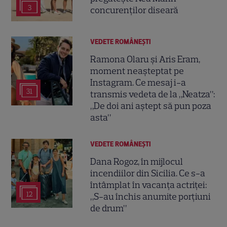
3
concurenților diseară
VEDETE ROMÂNEŞTI
Ramona Olaru și Aris Eram,
moment neașteptat pe
Instagram. Ce mesaj i-a
31
transmis vedeta de la „Neatza”:
„De doi ani aștept să pun poza
asta”
VEDETE ROMÂNEŞTI
Dana Rogoz, în mijlocul
incendiilor din Sicilia. Ce s-a
întâmplat în vacanța actriței:
12
„S-au închis anumite porțiuni
de drum”