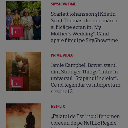
SKYSHOWTIME
Scarlett Johansson și Kristin
Scott Thomas, din nou mamă
și fiică pe ecran în „My
13
Mother's Wedding”. Când
apare filmul pe SkyShowtime
PRIME VIDEO
Jamie Campbell Bower, starul
din „Stranger Things”, intră în
universul „Stăpânul Inelelor”.
9
Ce rol legendar va interpreta în
sezonul 3
NETFLIX
„Palatul de Est”, noul fenomen
coreean de pe Netflix: Regele