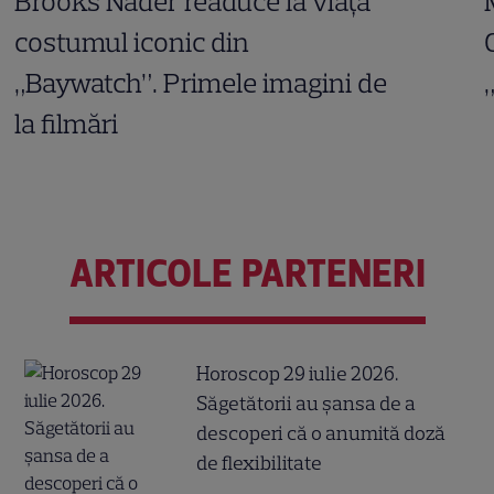
Brooks Nader readuce la viață
costumul iconic din
„Baywatch”. Primele imagini de
la filmări
ARTICOLE PARTENERI
Horoscop 29 iulie 2026.
Săgetătorii au șansa de a
descoperi că o anumită doză
de flexibilitate