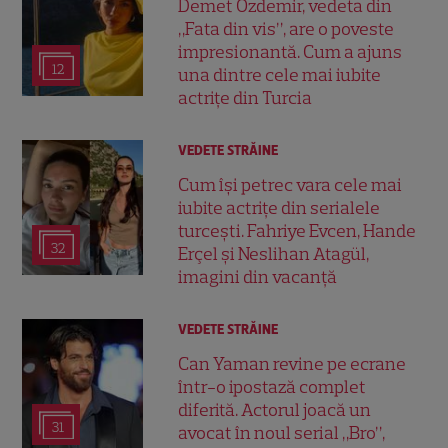
Demet Özdemir, vedeta din
„Fata din vis”, are o poveste
impresionantă. Cum a ajuns
12
una dintre cele mai iubite
actrițe din Turcia
VEDETE STRĂINE
Cum își petrec vara cele mai
iubite actrițe din serialele
turcești. Fahriye Evcen, Hande
32
Erçel și Neslihan Atagül,
imagini din vacanță
VEDETE STRĂINE
Can Yaman revine pe ecrane
într-o ipostază complet
diferită. Actorul joacă un
31
avocat în noul serial „Bro”,