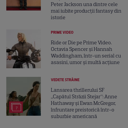
Peter Jackson una dintre cele
mai iubite producții fantasy din
istorie
PRIME VIDEO
Ride or Die pe Prime Video.
Octavia Spencer și Hannah
Waddingham, într-un serial cu
asasini, umor și multă acțiune
VEDETE STRĂINE
Lansarea thrillerului SF
„Capătul Străzii Stejar”: Anne
Hathaway și Ewan McGregor,
7
înfruntare preistorică într-o
suburbie americană