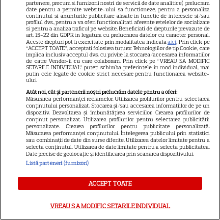
partenere, precum si furnizorii nostri de servicii de date analitice) prelucram
date pentru a permite website-ului sa functioneze, pentru a personaliza
continutul si anunturile publicitare afisate in functie de interesele si/sau
profilul dvs., pentru a va oferi functionalitati aferente retelelor de socializare
si pentru a analiza traficul pe website. Beneficiati de drepturile prevazute de
art. 15-22 din GDPR in legatura cu prelucrarea datelor cu caracter personal.
Aceste drepturi pot fi exercitate prin modalitatea indicata
aici
. Prin click pe
7
“ACCEPT TOATE”, acceptati folosirea tuturor Tehnologiilor de tip Cookie, care
implica inclusiv acceptul dvs. cu privire la stocarea/accesarea informatiilor
de catre Vendor-ii cu care colaboram. Prin click pe “VREAU SA MODIFIC
SETARILE INDIVIDUAL” puteti schimba preferintele in mod individual, mai
RECOMANDĂRI
N
putin cele legate de cookie strict necesare pentru functionarea website-
ului.
Adela Popescu, într-un rol
Atât noi, cât și partenerii noștri prelucrăm datele pentru a oferi:
Măsurarea performanței reclamelor. Utilizarea profilurilor pentru selectarea
conținutului personalizat. Stocarea și/sau accesarea informațiilor de pe un
neașteptat în „Fără Urmă”.
dispozitiv. Dezvoltarea și îmbunătățirea serviciilor. Crearea profilurilor de
conținut personalizat. Utilizarea profilurilor pentru selectarea publicității
personalizate. Crearea profilurilor pentru publicitate personalizată.
Primele imagini din noul serial
Măsurarea performanței conținutului. Înțelegerea publicului prin statistici
sau combinații de date din surse diferite. Utilizarea datelor limitate pentru a
PRO TV și când începe
selecta conținutul. Utilizarea de date limitate pentru a selecta publicitatea.
Date precise de geolocație și identificarea prin scanarea dispozitivului.
Listă parteneri (furnizori)
ACCEPT TOATE
VREAU SA MODIFIC SETARILE INDIVIDUAL
ARTICOLE PARTENERI