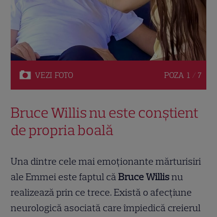
VEZI
FOTO
POZA
1 / 7
Bruce Willis nu este conștient
de propria boală
Una dintre cele mai emoționante mărturisiri
ale Emmei este faptul că
Bruce Willis
nu
realizează prin ce trece. Există o afecțiune
neurologică asociată care împiedică creierul