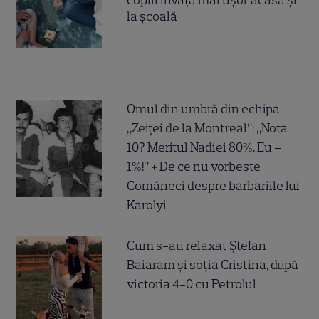
copiii învață mai ușor acasă și
la școală
Omul din umbră din echipa
„Zeiței de la Montreal”: „Nota
10? Meritul Nadiei 80%. Eu –
1%!” + De ce nu vorbește
Comăneci despre barbariile lui
Karolyi
Cum s-au relaxat Ștefan
Baiaram și soția Cristina, după
victoria 4-0 cu Petrolul