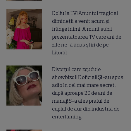
Doliu la TV! Anunțul tragic al
dimineții a venit acum și
frânge inimi! A murit subit
prezentatoarea TV care ani de
zile ne-a adus știri de pe
Litoral
Divorțul care zguduie
showbizul! E oficial! Și-au spus
adio în cel mai mare secret,
după aproape 20 de ani de
mariaj! S-a ales praful de
cuplul de aur din industria de
entertaining