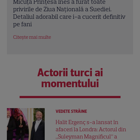
Clipe dramatice în Norvegia: Prințesa
Dana
Mette-Marit a ajuns la spital pe oxigen,
rest
nitiv
la 52 de ani. Casa Regală este în alertă
Lia 
Citește mai multe
Citeș
Actorii turci ai
momentului
VEDETE STRĂINE
Halit Ergenç s-a lansat în
afaceri la Londra: Actorul din
„Suleyman Magnificul” a