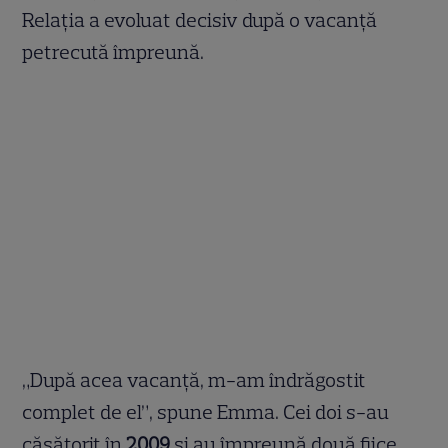
Relația a evoluat decisiv după o vacanță
petrecută împreună.
„După acea vacanță, m-am îndrăgostit
complet de el”, spune Emma. Cei doi s-au
căsătorit în
2009
și au împreună două fiice,