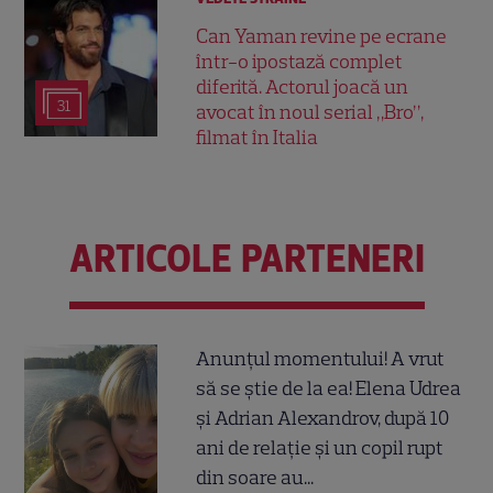
Can Yaman revine pe ecrane
într-o ipostază complet
diferită. Actorul joacă un
31
avocat în noul serial „Bro”,
filmat în Italia
ARTICOLE PARTENERI
Anunțul momentului! A vrut
să se știe de la ea! Elena Udrea
și Adrian Alexandrov, după 10
ani de relație și un copil rupt
din soare au...