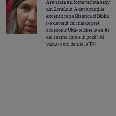
Așa arată azi fosta vedetă sexy
din România! A dat aparițiile
excentrice pe Biserică și Biblia
i-a devenit cel mai de preț
accesoriu! Uită-te bine la ea, îți
dai seama cine e în poză? Ai
văzut-o ani de zile la TV!!