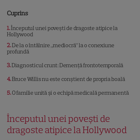
Cuprins
1
Începutul unei povești de dragoste atipice la
Hollywood
2
De la o întâlnire „mediocră” la o conexiune
profundă
3
Diagnosticul crunt: Demență frontotemporală
4
Bruce Willis nu este conștient de propria boală
5
O familie unită și o echipă medicală permanentă
Începutul unei povești de
dragoste atipice la Hollywood