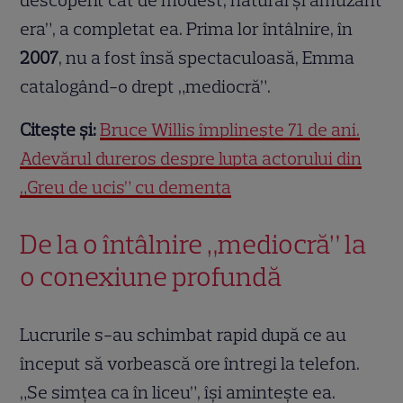
descoperit cât de modest, natural și amuzant
era”, a completat ea. Prima lor întâlnire, în
2007
, nu a fost însă spectaculoasă, Emma
catalogând-o drept „mediocră”.
Citește și:
Bruce Willis împlinește 71 de ani.
Adevărul dureros despre lupta actorului din
„Greu de ucis” cu demența
De la o întâlnire „mediocră” la
o conexiune profundă
Lucrurile s-au schimbat rapid după ce au
început să vorbească ore întregi la telefon.
„Se simțea ca în liceu”, își amintește ea.