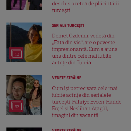
deschis o rețea de plăcintării
turcești
SERIALE TURCEŞTI
Demet Özdemir, vedeta din
„Fata din vis”, are o poveste
impresionantă. Cum a ajuns
12
una dintre cele mai iubite
actrițe din Turcia
VEDETE STRĂINE
Cum își petrec vara cele mai
iubite actrițe din serialele
turcești. Fahriye Evcen, Hande
32
Erçel și Neslihan Atagül,
imagini din vacanță
VEDETE STRĂINE