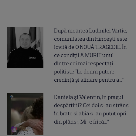
După moartea Ludmilei Vartic,
comunitatea din Hîncești este
lovită de O NOUĂ TRAGEDIE. În
ce condiții A MURIT unul
dintre cei mai respectați
polițiști: "Le dorim putere,
credință și alinare pentru a..."
Daniela și Valentin, în pragul
despărțirii? Cei doi s-au strâns
în brațe și abia s-au putut opri
din plâns: „Mi-e frică...”