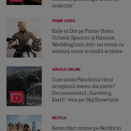
seducție”
PRIME VIDEO
Ride or Die pe Prime Video.
Octavia Spencer și Hannah
Waddingham, într-un serial cu
asasini, umor și multă acțiune
SERIALE ONLINE
Cum arăta Pământul când
scorpionii aveau doi metri?
Documentarul „Surviving
6
Earth” vine pe SkyShowtime
NETFLIX
Kevin Hart revine pe Netflix în