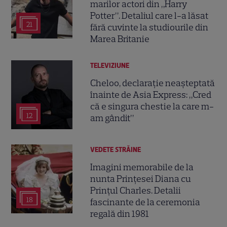
marilor actori din „Harry
Potter”. Detaliul care l-a lăsat
21
fără cuvinte la studiourile din
Marea Britanie
TELEVIZIUNE
Cheloo, declarație neașteptată
înainte de Asia Express: „Cred
că e singura chestie la care m-
12
am gândit”
VEDETE STRĂINE
Imagini memorabile de la
nunta Prințesei Diana cu
Prințul Charles. Detalii
18
fascinante de la ceremonia
regală din 1981