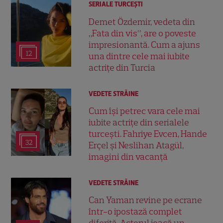
SERIALE TURCEŞTI
Demet Özdemir, vedeta din
„Fata din vis”, are o poveste
impresionantă. Cum a ajuns
12
una dintre cele mai iubite
actrițe din Turcia
VEDETE STRĂINE
Cum își petrec vara cele mai
iubite actrițe din serialele
turcești. Fahriye Evcen, Hande
32
Erçel și Neslihan Atagül,
imagini din vacanță
VEDETE STRĂINE
Can Yaman revine pe ecrane
într-o ipostază complet