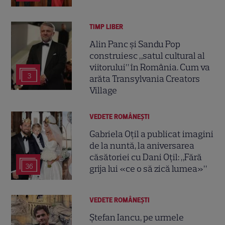
TIMP LIBER
Alin Panc și Sandu Pop
construiesc „satul cultural al
viitorului” în România. Cum va
3
arăta Transylvania Creators
Village
VEDETE ROMÂNEŞTI
Gabriela Oțil a publicat imagini
de la nuntă, la aniversarea
căsătoriei cu Dani Oțil: „Fără
36
grija lui «ce o să zică lumea»”
VEDETE ROMÂNEŞTI
Ștefan Iancu, pe urmele