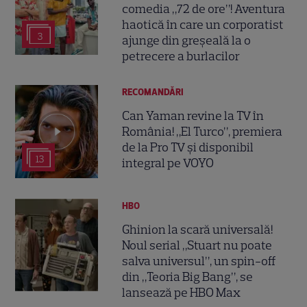
comedia „72 de ore”! Aventura
haotică în care un corporatist
3
ajunge din greșeală la o
petrecere a burlacilor
RECOMANDĂRI
Can Yaman revine la TV în
România! „El Turco”, premiera
de la Pro TV și disponibil
13
integral pe VOYO
HBO
Ghinion la scară universală!
Noul serial „Stuart nu poate
salva universul”, un spin-off
din „Teoria Big Bang”, se
lansează pe HBO Max