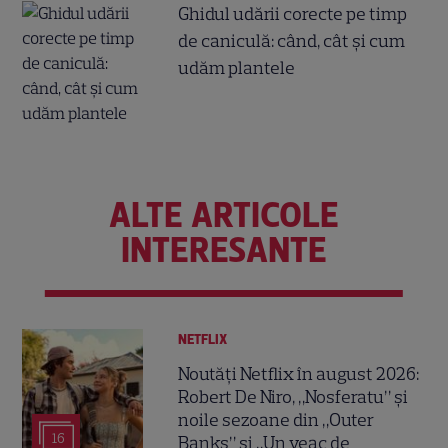
Ghidul udării corecte pe timp
de caniculă: când, cât şi cum
udăm plantele
ALTE ARTICOLE
INTERESANTE
NETFLIX
Noutăți Netflix în august 2026:
Robert De Niro, „Nosferatu” și
noile sezoane din „Outer
16
Banks” și „Un veac de