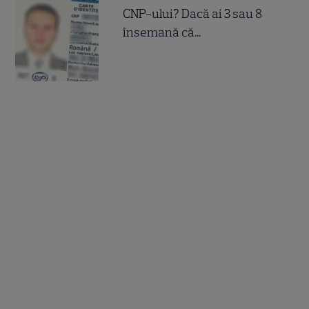
CNP-ului? Dacă ai 3 sau 8
însemană că...