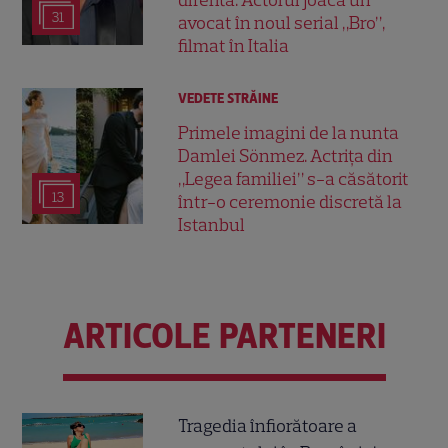
diferită. Actorul joacă un
31
avocat în noul serial „Bro”,
filmat în Italia
VEDETE STRĂINE
Primele imagini de la nunta
Damlei Sönmez. Actrița din
„Legea familiei” s-a căsătorit
13
într-o ceremonie discretă la
Istanbul
ARTICOLE PARTENERI
Tragedia înfiorătoare a