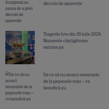
dincolo de aparențe
Tragerile loto din 30 iulie 2026.
Numerele câştigătoare
extrase joi
De ce să nu arunci semințele
de la pepenele roșu – ce
beneficii au