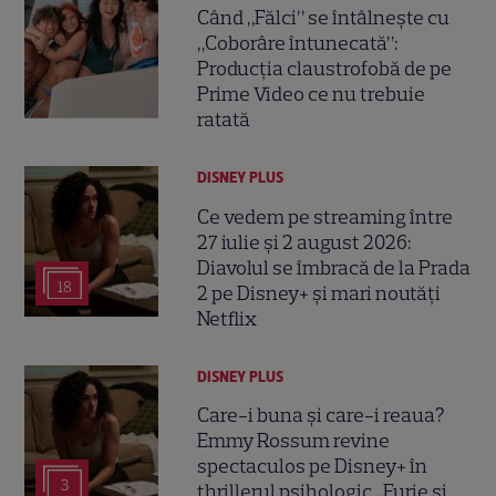
Când „Fălci” se întâlnește cu
„Coborâre întunecată”:
Producția claustrofobă de pe
Prime Video ce nu trebuie
ratată
DISNEY PLUS
Ce vedem pe streaming între
27 iulie și 2 august 2026:
Diavolul se îmbracă de la Prada
18
2 pe Disney+ și mari noutăți
Netflix
DISNEY PLUS
Care-i buna și care-i reaua?
Emmy Rossum revine
spectaculos pe Disney+ în
3
thrillerul psihologic „Furie și