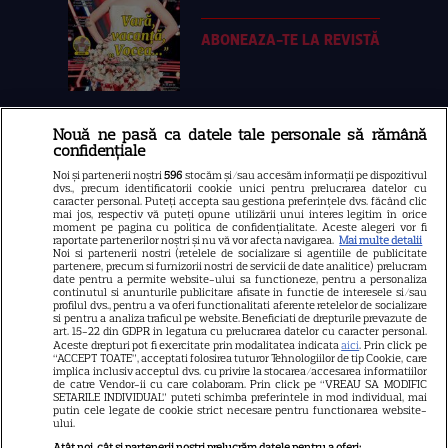
ABONEAZA-TE LA REVISTĂ
Nouă ne pasă ca datele tale personale să rămână
Libertatea
confidențiale
Libertatea pentru femei
Noi și partenerii noștri
596
stocăm și/sau accesăm informații pe dispozitivul
dvs., precum identificatorii cookie unici pentru prelucrarea datelor cu
GSP
caracter personal. Puteți accepta sau gestiona preferințele dvs. făcând clic
mai jos, respectiv vă puteți opune utilizării unui interes legitim în orice
Știri mondene
moment pe pagina cu politica de confidențialitate. Aceste alegeri vor fi
raportate partenerilor noștri și nu vă vor afecta navigarea.
Mai multe detalii
Noi si partenerii nostri (retelele de socializare si agentiile de publicitate
Avantaje
partenere, precum si furnizorii nostri de servicii de date analitice) prelucram
date pentru a permite website-ului sa functioneze, pentru a personaliza
Elle
continutul si anunturile publicitare afisate in functie de interesele si/sau
profilul dvs., pentru a va oferi functionalitati aferente retelelor de socializare
Unica
si pentru a analiza traficul pe website. Beneficiati de drepturile prevazute de
art. 15-22 din GDPR in legatura cu prelucrarea datelor cu caracter personal.
Aceste drepturi pot fi exercitate prin modalitatea indicata
Retete practice
aici
. Prin click pe
“ACCEPT TOATE”, acceptati folosirea tuturor Tehnologiilor de tip Cookie, care
implica inclusiv acceptul dvs. cu privire la stocarea/accesarea informatiilor
de catre Vendor-ii cu care colaboram. Prin click pe “VREAU SA MODIFIC
SETARILE INDIVIDUAL” puteti schimba preferintele in mod individual, mai
URMĂREȘTE-NE PE
putin cele legate de cookie strict necesare pentru functionarea website-
ului.
Atât noi, cât și partenerii noștri prelucrăm datele pentru a oferi: