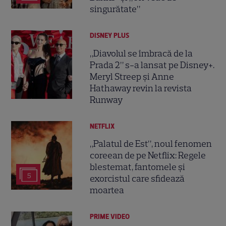
singurătate”
DISNEY PLUS
„Diavolul se îmbracă de la
Prada 2” s-a lansat pe Disney+.
Meryl Streep și Anne
Hathaway revin la revista
Runway
NETFLIX
„Palatul de Est”, noul fenomen
coreean de pe Netflix: Regele
blestemat, fantomele și
5
exorcistul care sfidează
moartea
PRIME VIDEO