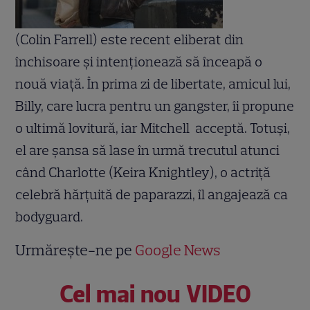
(Colin Farrell) este recent eliberat din
închisoare şi intenţionează să înceapă o
nouă viaţă. În prima zi de libertate, amicul lui,
Billy, care lucra pentru un gangster, îi propune
o ultimă lovitură, iar Mitchell acceptă. Totuşi,
el are şansa să lase în urmă trecutul atunci
când Charlotte (Keira Knightley), o actriţă
celebră hărţuită de paparazzi, îl angajează ca
bodyguard.
Urmărește-ne pe
Google News
Cel mai nou VIDEO