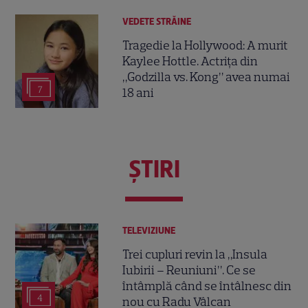
VEDETE STRĂINE
Tragedie la Hollywood: A murit
Kaylee Hottle. Actrița din
„Godzilla vs. Kong” avea numai
7
18 ani
ŞTIRI
TELEVIZIUNE
Trei cupluri revin la „Insula
Iubirii – Reuniuni”. Ce se
întâmplă când se întâlnesc din
4
nou cu Radu Vâlcan