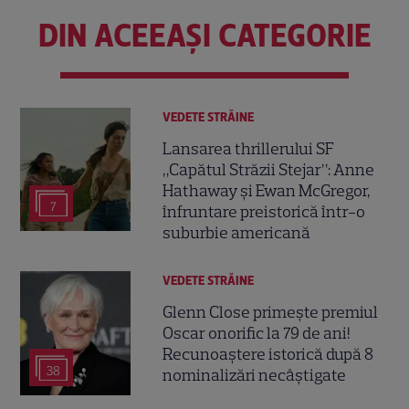
DIN ACEEAȘI CATEGORIE
VEDETE STRĂINE
Lansarea thrillerului SF
„Capătul Străzii Stejar”: Anne
Hathaway și Ewan McGregor,
7
înfruntare preistorică într-o
suburbie americană
VEDETE STRĂINE
Glenn Close primește premiul
Oscar onorific la 79 de ani!
Recunoaștere istorică după 8
38
nominalizări necâștigate