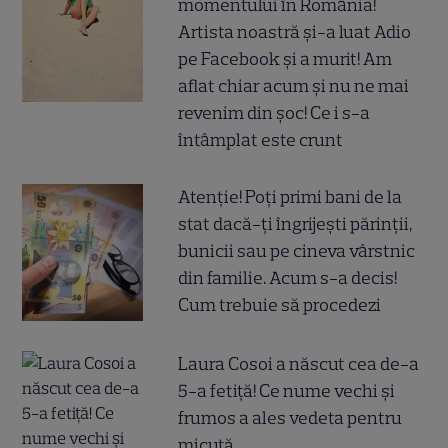
momentului în România!
Artista noastră și-a luat Adio
pe Facebook și a murit! Am
aflat chiar acum și nu ne mai
revenim din șoc! Ce i s-a
întâmplat este crunt
Atenție! Poți primi bani de la
stat dacă-ți îngrijești părinții,
bunicii sau pe cineva vârstnic
din familie. Acum s-a decis!
Cum trebuie să procedezi
Laura Cosoi a născut cea de-a
5-a fetiță! Ce nume vechi și
frumos a ales vedeta pentru
micuță