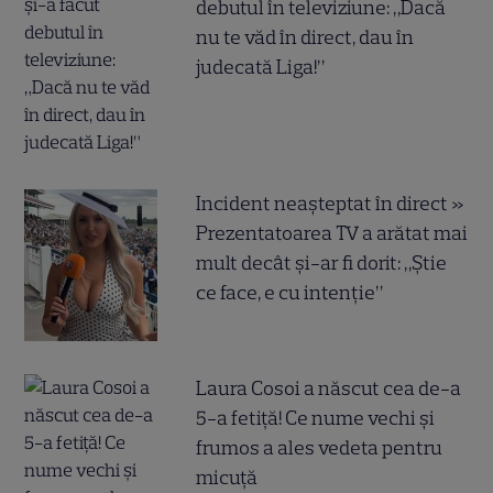
debutul în televiziune: „Dacă
nu te văd în direct, dau în
judecată Liga!”
Incident neașteptat în direct »
Prezentatoarea TV a arătat mai
mult decât și-ar fi dorit: „Știe
ce face, e cu intenție”
Laura Cosoi a născut cea de-a
5-a fetiță! Ce nume vechi și
frumos a ales vedeta pentru
micuță