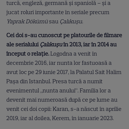
turcă, engleză, germană și spaniolă – și a
jucat roluri importante în seriale precum
Yaprak Dökümü
sau
Çalıkuşu
.
Cei doi s-au cunoscut pe platourile de filmare
ale serialului
Çalıkuşu
în 2013, iar în 2014 au
început o relație.
Logodna a venit în
decembrie 2016, iar nunta lor fastuoasă a
avut loc pe 29 iunie 2017, la Palatul Sait Halim
Paşa din Istanbul. Presa turcă a numit
evenimentul „nunta anului”. Familia lor a
devenit mai numeroasă după ce pe lume au
venit cei doi copii: Karan, s-a născut în aprilie
2019, iar al doilea, Kerem, în ianuarie 2023.