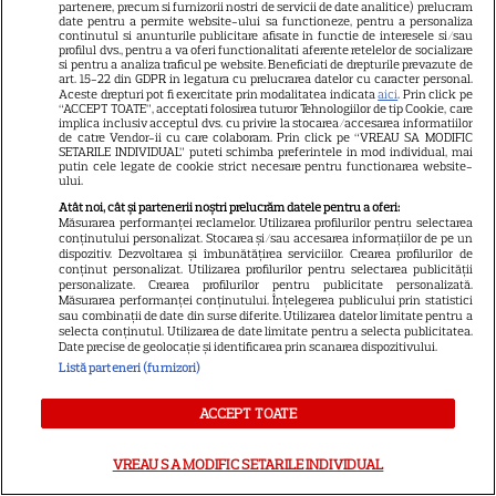
partenere, precum si furnizorii nostri de servicii de date analitice) prelucram
„Povestea peștelui posac”,
date pentru a permite website-ului sa functioneze, pentru a personaliza
aventura animată inspirată
continutul si anunturile publicitare afisate in functie de interesele si/sau
profilul dvs., pentru a va oferi functionalitati aferente retelelor de socializare
dintr-un bestseller The New
si pentru a analiza traficul pe website. Beneficiati de drepturile prevazute de
art. 15-22 din GDPR in legatura cu prelucrarea datelor cu caracter personal.
11
York Times, ajunge în
Aceste drepturi pot fi exercitate prin modalitatea indicata
aici
. Prin click pe
“ACCEPT TOATE”, acceptati folosirea tuturor Tehnologiilor de tip Cookie, care
cinematografe pe 7 august
implica inclusiv acceptul dvs. cu privire la stocarea/accesarea informatiilor
de catre Vendor-ii cu care colaboram. Prin click pe “VREAU SA MODIFIC
SETARILE INDIVIDUAL” puteti schimba preferintele in mod individual, mai
putin cele legate de cookie strict necesare pentru functionarea website-
NETFLIX
ului.
Atât noi, cât și partenerii noștri prelucrăm datele pentru a oferi:
Noutăți Netflix în august 2026:
Măsurarea performanței reclamelor. Utilizarea profilurilor pentru selectarea
Robert De Niro, „Nosferatu” și
conținutului personalizat. Stocarea și/sau accesarea informațiilor de pe un
dispozitiv. Dezvoltarea și îmbunătățirea serviciilor. Crearea profilurilor de
noile sezoane din „Outer
conținut personalizat. Utilizarea profilurilor pentru selectarea publicității
16
Banks” și „Un veac de
personalizate. Crearea profilurilor pentru publicitate personalizată.
Măsurarea performanței conținutului. Înțelegerea publicului prin statistici
singurătate”
sau combinații de date din surse diferite. Utilizarea datelor limitate pentru a
selecta conținutul. Utilizarea de date limitate pentru a selecta publicitatea.
Date precise de geolocație și identificarea prin scanarea dispozitivului.
Listă parteneri (furnizori)
VEDETE STRĂINE
Sean Astin din „Stăpânul
ACCEPT TOATE
Inelelor” a fost nevoit să își
vândă casa din cauza
VREAU SA MODIFIC SETARILE INDIVIDUAL
14
salariului mic: Câți bani a