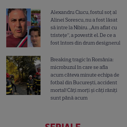
Alexandru Ciucu, fostul soț al
Alinei Sorescu, nu a fost lăsat
să intre la Nibiru. „Am aflat cu
tristețe”, a povestit el. De ce a
fost întors din drum designerul
Breaking tragic în România:
microbuzul în care se afla
acum câteva minute echipa de
fotbal din București, accident
mortal! Câți morți și câți răniți
sunt până acum