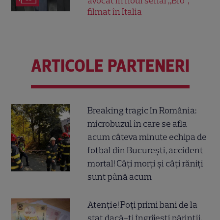
avocat în noul serial „Bro”,
filmat în Italia
ARTICOLE PARTENERI
Breaking tragic în România:
microbuzul în care se afla
acum câteva minute echipa de
fotbal din București, accident
mortal! Câți morți și câți răniți
sunt până acum
Atenție! Poți primi bani de la
stat dacă-ți îngrijești părinții,