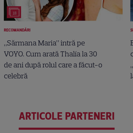
18
RECOMANDĂRI
S
„Sărmana Maria” intră pe
VOYO. Cum arată Thalía la 30
de ani după rolul care a făcut-o
celebră
ARTICOLE PARTENERI