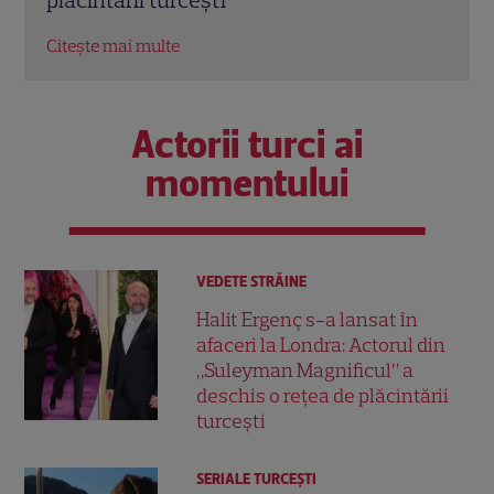
Citeș
Citește mai multe
Actorii turci ai
momentului
VEDETE STRĂINE
Halit Ergenç s-a lansat în
afaceri la Londra: Actorul din
„Suleyman Magnificul” a
deschis o rețea de plăcintării
turcești
SERIALE TURCEŞTI