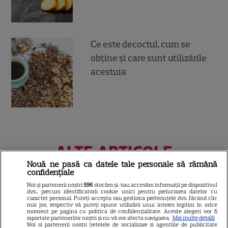
Ce este decoctul, cum se
obţine şi care sunt utilizările
acestuia
ALTE ARTICOLE
Nouă ne pasă ca datele tale personale să rămână
INTERESANTE
confidențiale
Noi și partenerii noștri
596
stocăm și/sau accesăm informații pe dispozitivul
dvs., precum identificatorii cookie unici pentru prelucrarea datelor cu
caracter personal. Puteți accepta sau gestiona preferințele dvs. făcând clic
mai jos, respectiv vă puteți opune utilizării unui interes legitim în orice
moment pe pagina cu politica de confidențialitate. Aceste alegeri vor fi
VEDETE STRĂINE
raportate partenerilor noștri și nu vă vor afecta navigarea.
Mai multe detalii
Noi si partenerii nostri (retelele de socializare si agentiile de publicitate