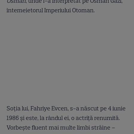
Osman
, unde l-a interpretat pe Osman Gazi,
întemeietorul Imperiului Otoman.
Soția lui, Fahriye Evcen, s-a născut pe 4 iunie
1986 și este, la rândul ei, o actriță renumită.
Vorbește fluent mai multe limbi străine –