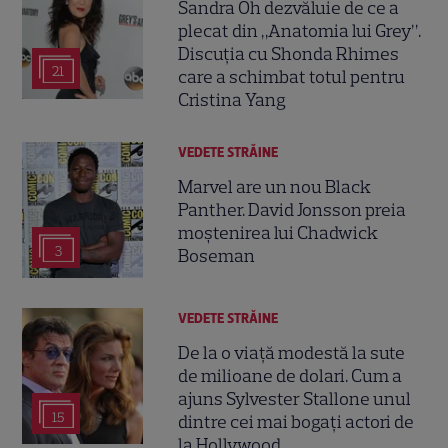
Sandra Oh dezvăluie de ce a
plecat din „Anatomia lui Grey”.
Discuția cu Shonda Rhimes
21
care a schimbat totul pentru
Cristina Yang
VEDETE STRĂINE
Marvel are un nou Black
Panther. David Jonsson preia
moștenirea lui Chadwick
3
Boseman
VEDETE STRĂINE
De la o viață modestă la sute
de milioane de dolari. Cum a
ajuns Sylvester Stallone unul
15
dintre cei mai bogați actori de
la Hollywood