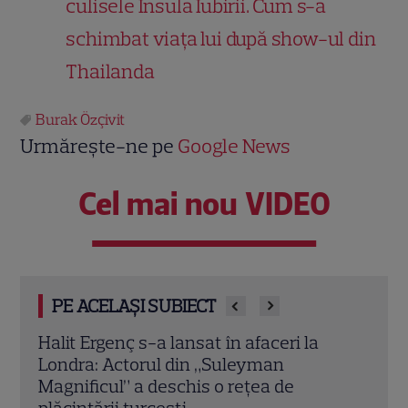
culisele Insula Iubirii. Cum s-a
schimbat viața lui după show-ul din
Thailanda
Burak Özçivit
Urmărește-ne pe
Google News
Cel mai nou VIDEO
PE ACELAȘI SUBIECT
O mai ții minte pe mama lui Stifler din
Jenni
„American Pie”? Jennifer Coolidge, la 64
fiica
de ani, dezvăluie greșeala pe care o
cele
regretă și astăzi