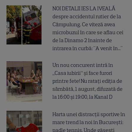
NOI DETALII IES LA IVEALĂ
despre accidentul rutier de la
Câmpulung. Ce viteză avea
microbuzul în care se aflau cei
de la Dinamo 2 înainte de
intrarea în curbă: "A venit în..."
Un nou concurent intră în
„Casa iubirii” și face furori
printre fete! Nu ratați ediția de
sâmbătă, 1 august, difuzată de
la 16:00 și 19:00, la Kanal D
Harta unei distracții sportive în
mare trend la noi în București:
padle tennis. Unde găsești