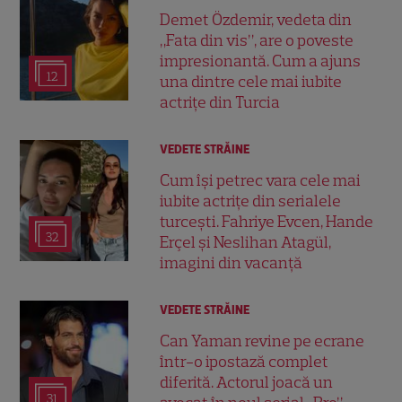
Demet Özdemir, vedeta din
„Fata din vis”, are o poveste
impresionantă. Cum a ajuns
12
una dintre cele mai iubite
actrițe din Turcia
VEDETE STRĂINE
Cum își petrec vara cele mai
iubite actrițe din serialele
turcești. Fahriye Evcen, Hande
32
Erçel și Neslihan Atagül,
imagini din vacanță
VEDETE STRĂINE
Can Yaman revine pe ecrane
într-o ipostază complet
diferită. Actorul joacă un
31