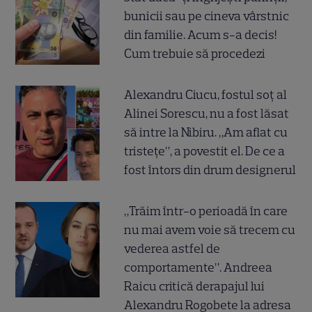
bunicii sau pe cineva vârstnic
din familie. Acum s-a decis!
Cum trebuie să procedezi
Alexandru Ciucu, fostul soț al
Alinei Sorescu, nu a fost lăsat
să intre la Nibiru. „Am aflat cu
tristețe”, a povestit el. De ce a
fost întors din drum designerul
„Trăim într-o perioadă în care
nu mai avem voie să trecem cu
vederea astfel de
comportamente”. Andreea
Raicu critică derapajul lui
Alexandru Rogobete la adresa