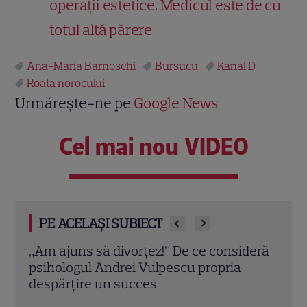
operații estetice. Medicul este de cu
totul altă părere
Ana-Maria Barnoschi
Bursucu
Kanal D
Roata norocului
Urmărește-ne pe
Google News
Cel mai nou VIDEO
PE ACELAȘI SUBIECT
deră
Eva Pavel nu ia vacanță! Realizatoarea
Trau
emisiunii „Apel la Consilier” pregătește
drag
un nou sezon intens la Kanal D
marc