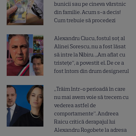
bunicii sau pe cineva vârstnic
din familie. Acum s-a decis!
Cum trebuie să procedezi
Alexandru Ciucu, fostul soț al
Alinei Sorescu, nu a fost lăsat
să intre la Nibiru. „Am aflat cu
tristețe”, a povestit el. De ce a
fost întors din drum designerul
„Trăim într-o perioadă în care
nu mai avem voie să trecem cu
vederea astfel de
comportamente”. Andreea
Raicu critică derapajul lui
Alexandru Rogobete la adresa