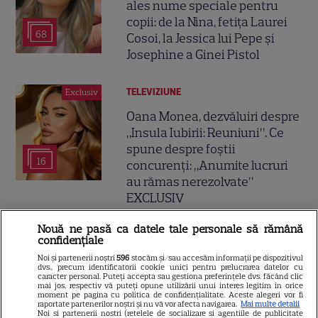
ales nume speciale pentru
copii: de la Nina, fetița Laurei
68
Cosoi, la Jessica lui Pepe și
Josephine a Ginei Pistol
TELEVIZIUNE
Exclusiv
Oana Monea, dezvăluiri despre
„Insula Iubirii: Reuniuni”. Ce
spune despre foștii
16
concurenți: „Anumite lucruri
au rămas nerezolvate”
EXCLUSIV
Nouă ne pasă ca datele tale personale să rămână
VEDETE ROMÂNEŞTI
confidențiale
Chef Orlando Zaharia și soția
Noi și partenerii noștri
596
stocăm și/sau accesăm informații pe dispozitivul
dvs., precum identificatorii cookie unici pentru prelucrarea datelor cu
lui, Mădălina, au împlinit 22 de
caracter personal. Puteți accepta sau gestiona preferințele dvs. făcând clic
mai jos, respectiv vă puteți opune utilizării unui interes legitim în orice
ani de căsnicie. Cum arătau în
moment pe pagina cu politica de confidențialitate. Aceste alegeri vor fi
raportate partenerilor noștri și nu vă vor afecta navigarea.
Mai multe detalii
11
ziua nunții și povestea lor de
Noi si partenerii nostri (retelele de socializare si agentiile de publicitate