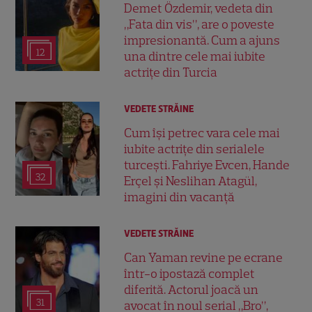
Demet Özdemir, vedeta din
„Fata din vis”, are o poveste
impresionantă. Cum a ajuns
12
una dintre cele mai iubite
actrițe din Turcia
VEDETE STRĂINE
Cum își petrec vara cele mai
iubite actrițe din serialele
turcești. Fahriye Evcen, Hande
32
Erçel și Neslihan Atagül,
imagini din vacanță
VEDETE STRĂINE
Can Yaman revine pe ecrane
într-o ipostază complet
diferită. Actorul joacă un
31
avocat în noul serial „Bro”,