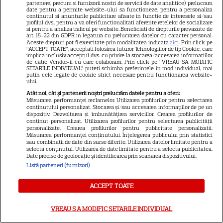
partenere, precum si furnizorii nostri de servicii de date analitice) prelucram
iubire
date pentru a permite website-ului sa functioneze, pentru a personaliza
continutul si anunturile publicitare afisate in functie de interesele si/sau
profilul dvs., pentru a va oferi functionalitati aferente retelelor de socializare
si pentru a analiza traficul pe website. Beneficiati de drepturile prevazute de
art. 15-22 din GDPR in legatura cu prelucrarea datelor cu caracter personal.
Aceste drepturi pot fi exercitate prin modalitatea indicata
aici
. Prin click pe
“ACCEPT TOATE”, acceptati folosirea tuturor Tehnologiilor de tip Cookie, care
Gazonul de pe Ghencea se află
implica inclusiv acceptul dvs. cu privire la stocarea/accesarea informatiilor
de catre Vendor-ii cu care colaboram. Prin click pe “VREAU SA MODIFIC
într-o stare deplorabilă și la
SETARILE INDIVIDUAL” puteti schimba preferintele in mod individual, mai
putin cele legate de cookie strict necesare pentru functionarea website-
primul meci al sezonului
ului.
pentru Steaua
Atât noi, cât și partenerii noștri prelucrăm datele pentru a oferi:
Măsurarea performanței reclamelor. Utilizarea profilurilor pentru selectarea
conținutului personalizat. Stocarea și/sau accesarea informațiilor de pe un
dispozitiv. Dezvoltarea și îmbunătățirea serviciilor. Crearea profilurilor de
conținut personalizat. Utilizarea profilurilor pentru selectarea publicității
personalizate. Crearea profilurilor pentru publicitate personalizată.
Soția fotbalistului de
Măsurarea performanței conținutului. Înțelegerea publicului prin statistici
sau combinații de date din surse diferite. Utilizarea datelor limitate pentru a
națională a stârnit furie cu
selecta conținutul. Utilizarea de date limitate pentru a selecta publicitatea.
Date precise de geolocație și identificarea prin scanarea dispozitivului.
ultima postare » Fanii au
Listă parteneri (furnizori)
reacționat dur: „Cum să spui
ACCEPT TOATE
așa ceva?”
VREAU SA MODIFIC SETARILE INDIVIDUAL
Alexandru Ciucu, fostul soț al