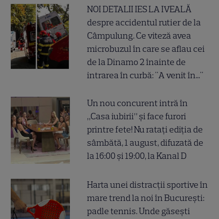
NOI DETALII IES LA IVEALĂ
despre accidentul rutier de la
Câmpulung. Ce viteză avea
microbuzul în care se aflau cei
de la Dinamo 2 înainte de
intrarea în curbă: "A venit în..."
Un nou concurent intră în
„Casa iubirii” și face furori
printre fete! Nu ratați ediția de
sâmbătă, 1 august, difuzată de
la 16:00 și 19:00, la Kanal D
Harta unei distracții sportive în
mare trend la noi în București:
padle tennis. Unde găsești