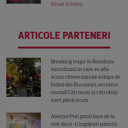
filmat în Italia
ARTICOLE PARTENERI
Breaking tragic în România:
microbuzul în care se afla
acum câteva minute echipa de
fotbal din București, accident
mortal! Câți morți și câți răniți
sunt până acum
Atenție! Poți primi bani de la
stat dacă-ți îngrijești părinții,