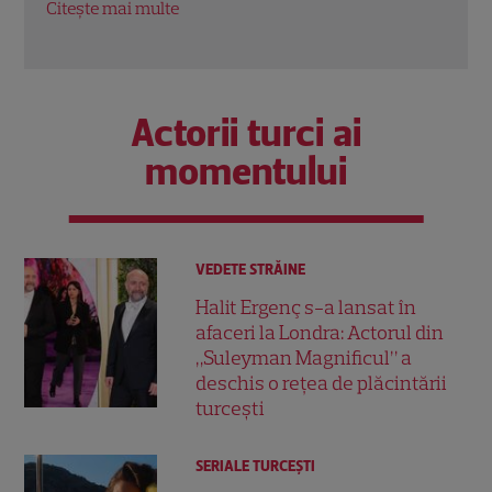
Citește mai multe
Citeș
Actorii turci ai
momentului
VEDETE STRĂINE
Halit Ergenç s-a lansat în
afaceri la Londra: Actorul din
„Suleyman Magnificul” a
deschis o rețea de plăcintării
turcești
SERIALE TURCEŞTI