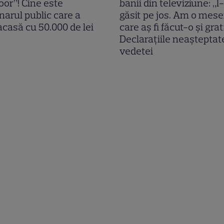
oor”! Cine este
banii din televiziune: „
narul public care a
găsit pe jos. Am o mese
acasă cu 50.000 de lei
care aș fi făcut-o și grat
Declarațiile neașteptat
vedetei