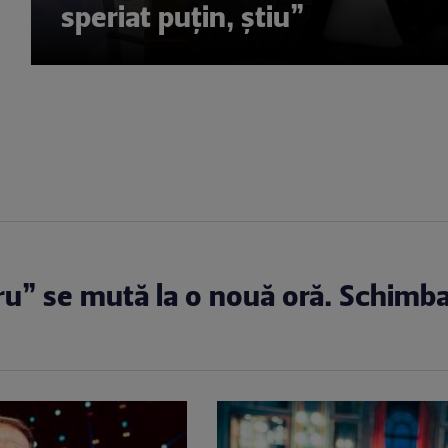
speriat puțin, știu”
ru” se mută la o nouă oră. Schimb