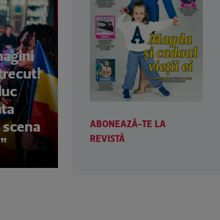
magini
trecut!
duc
ăta
ABONEAZĂ-TE LA
 scena
REVISTĂ
r”