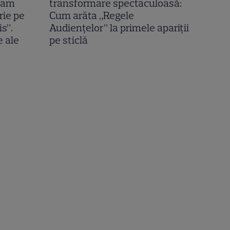
I-am
transformare spectaculoasă:
rie pe
Cum arăta „Regele
is”.
Audiențelor” la primele apariții
e ale
pe sticlă