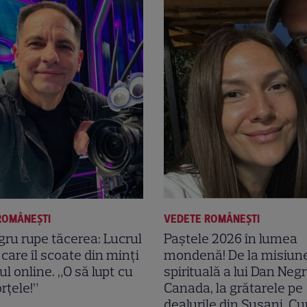
ROMÂNEŞTI
VEDETE ROMÂNEŞTI
ru rupe tăcerea: Lucrul
Paștele 2026 în lumea
 care îl scoate din minți
mondenă! De la misiun
ul online. „O să lupt cu
spirituală a lui Dan Negr
rțele!”
Canada, la grătarele pe
dealurile din Șușani. C