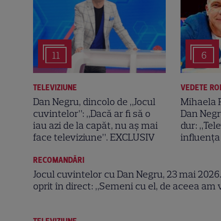
11
6
TELEVIZIUNE
VEDETE RO
Dan Negru, dincolo de „Jocul
Mihaela 
cuvintelor”: „Dacă ar fi să o
Dan Negr
iau azi de la capăt, nu aș mai
dur: „Tel
face televiziune”. EXCLUSIV
influența 
RECOMANDĂRI
Jocul cuvintelor cu Dan Negru, 23 mai 2026
oprit în direct: „Semeni cu el, de aceea am 