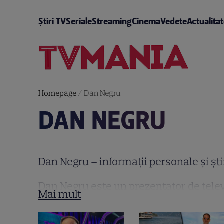
Știri TV
Seriale
Streaming
Cinema
Vedete
Actualita
Homepage
/
Dan Negru
DAN NEGRU
Dan Negru – informații personale și ști
Dan Negru este un prezentator de telev
Supranumit „Regele Audiențelor” dator
televiziune populare precum „Academia 