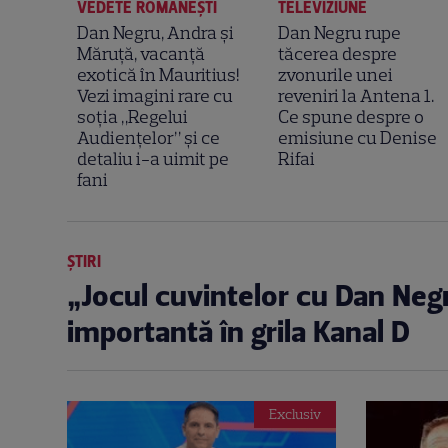
VEDETE ROMÂNEŞTI
TELEVIZIUNE
Dan Negru, Andra și
Dan Negru rupe
Măruță, vacanță
tăcerea despre
exotică în Mauritius!
zvonurile unei
Vezi imagini rare cu
reveniri la Antena 1.
soția „Regelui
Ce spune despre o
Audiențelor” și ce
emisiune cu Denise
detaliu i-a uimit pe
Rifai
fani
ȘTIRI
„Jocul cuvintelor cu Dan Neg
importantă în grila Kanal D
Exclusiv