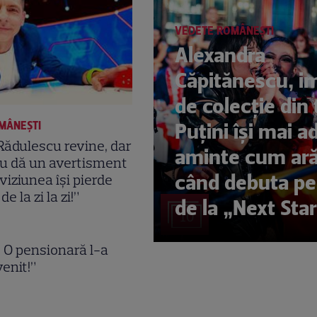
VEDETE ROMÂNEŞTI
Alexandra
Căpitănescu, i
de colecție din 
Puțini își mai a
MÂNEŞTI
Rădulescu revine, dar
aminte cum ar
u dă un avertisment
când debuta pe
eviziunea își pierde
de la zi la zi!”
de la „Next Sta
10
. O pensionară l-a
venit!”