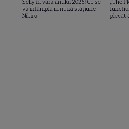
Selly în vara anului 2026! Ce se
„The Fl
va întâmpla în noua stațiune
funcțio
Nibiru
plecat 