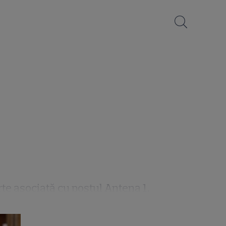
rte asociată cu postul Antena 1.
te recunoscut pentru proiecte de
 cu blondele”, „Splash! Vedete la apă”,