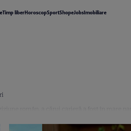
te
Timp liber
Horoscop
Sport
Shop
eJobs
Imobiliare
ri
iziune român, a cărui carieră a fost în mare pa
ită succesului emisiunilor sale, Dan Negru es
vedetelor”, „Next Star”, „Ciao Darwin”, „Te pui