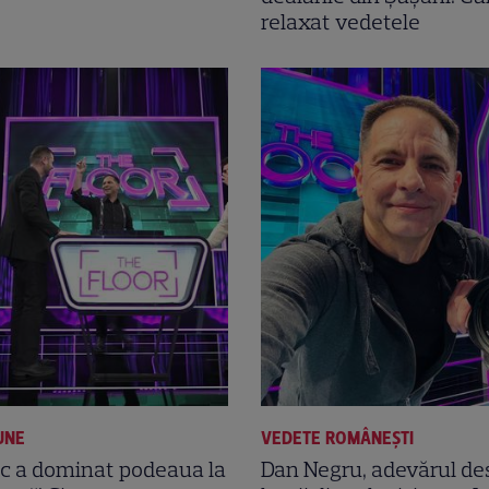
relaxat vedetele
UNE
VEDETE ROMÂNEŞTI
c a dominat podeaua la
Dan Negru, adevărul de