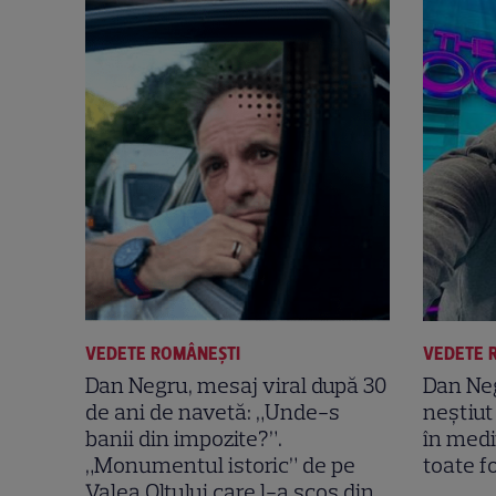
VEDETE ROMÂNEŞTI
VEDETE 
Dan Negru, mesaj viral după 30
Dan Neg
de ani de navetă: „Unde-s
neștiut
banii din impozite?”.
în medi
„Monumentul istoric” de pe
toate fo
Valea Oltului care l-a scos din