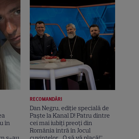
RECOMANDĂRI
Dan Negru, ediție specială de
ea
Paște la Kanal D! Patru dintre
u în
cei mai iubiți preoți din
România intră în Jocul
um s-au
cuvintelor. „O să vă placă!”