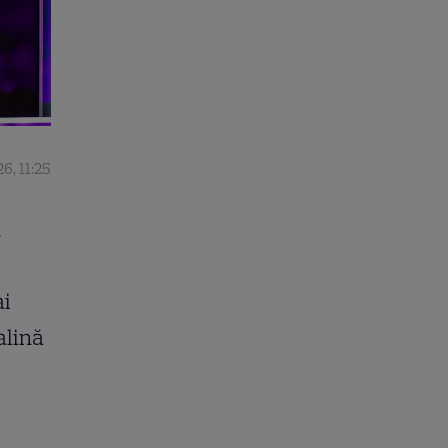
6, 11:25
u
ai
alină