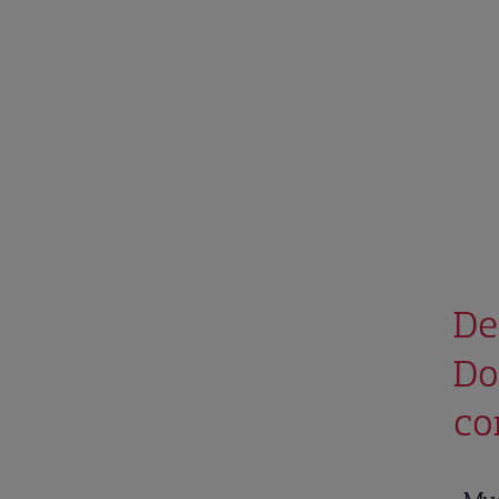
De
Do
co