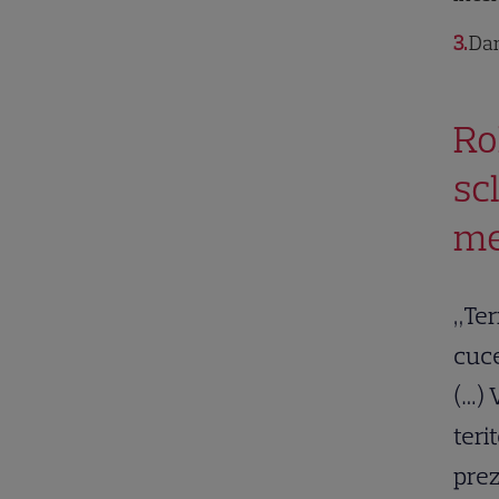
3
Dan
Ro
scl
me
„Ter
cuce
(…) 
teri
pre