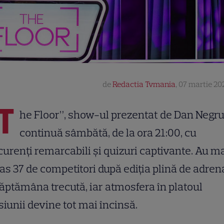
de
Redactia Tvmania
,
07 martie 202
T
he Floor”, show-ul prezentat de Dan Negr
continuă sâmbătă, de la ora 21:00, cu
urenți remarcabili și quizuri captivante. Au m
s 37 de competitori după ediția plină de adren
ăptămâna trecută, iar atmosfera în platoul
iunii devine tot mai încinsă.