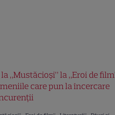
 la „Mustăcioși” la „Eroi de film
meniile care pun la încercare
ncurenții