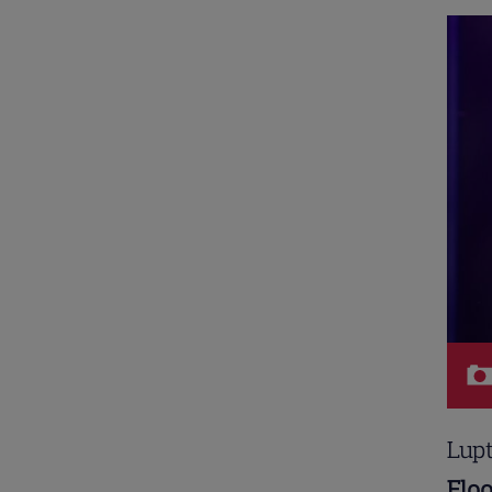
Lupt
Floo