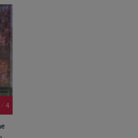
 / 4
he
e