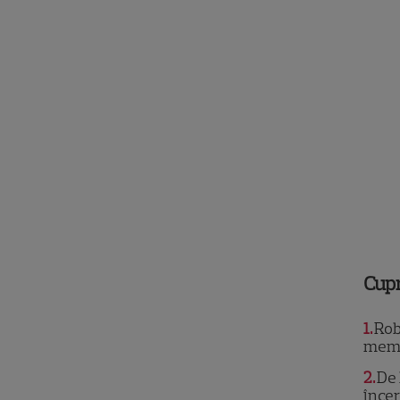
Cup
1
Robe
memo
2
De 
încer