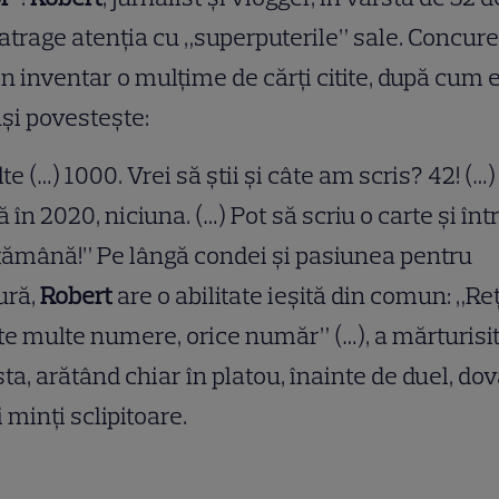
 atrage atenția cu „superputerile” sale. Concur
în inventar o mulțime de cărți citite, după cum e
și povestește:
te (…) 1000. Vrei să știi și câte am scris? 42! (…)
 în 2020, niciuna. (…) Pot să scriu o carte și înt
ămână!” Pe lângă condei și pasiunea pentru
ură,
Robert
are o abilitate ieșită din comun: „Re
te multe numere, orice număr” (…), a mărturisi
ta, arătând chiar în platou, înainte de duel, do
 minți sclipitoare.