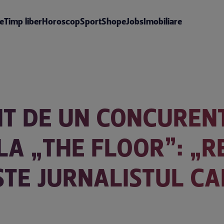
te
Timp liber
Horoscop
Sport
Shop
eJobs
Imobiliare
IT DE UN CONCUREN
LA „THE FLOOR”: „R
STE JURNALISTUL CAR