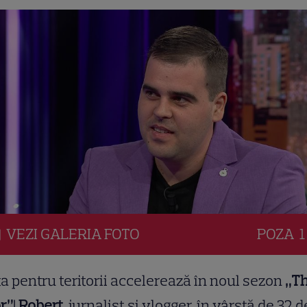
VEZI
GALERIA
FOTO
POZA
1
a pentru teritorii accelerează în noul sezon
„T
r”
!
Robert
, jurnalist și vlogger, în vârstă de 32 d