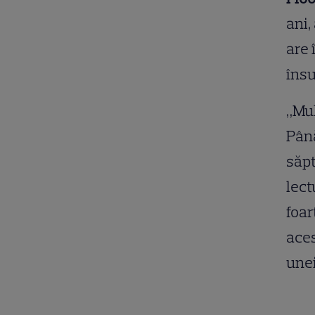
ani,
are 
însu
„Mul
Până
săpt
lect
foar
aces
unei