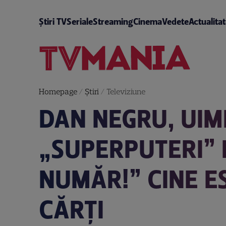
Știri TV
Seriale
Streaming
Cinema
Vedete
Actualita
Homepage
/
Știri
/
Televiziune
DAN NEGRU, UIM
„SUPERPUTERI” 
NUMĂR!” CINE E
CĂRȚI