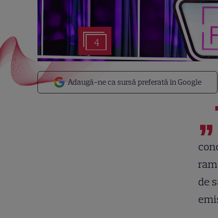
4
Adaugă-ne ca sursă preferată în Google
„
conc
rama
de s
emis