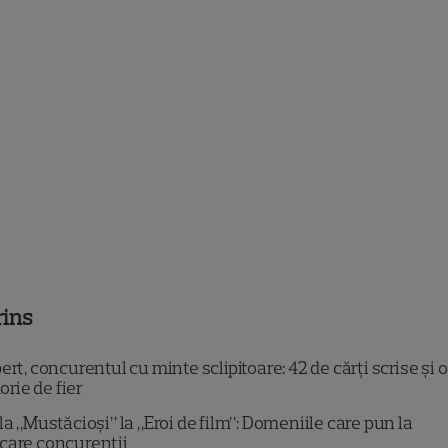
rins
rt, concurentul cu minte sclipitoare: 42 de cărți scrise și o
rie de fier
la „Mustăcioși” la „Eroi de film”: Domeniile care pun la
care concurenții