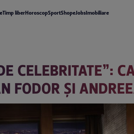
te
Timp liber
Horoscop
Sport
Shop
eJobs
Imobiliare
 DE CELEBRITATE”: 
N FODOR ȘI ANDREE