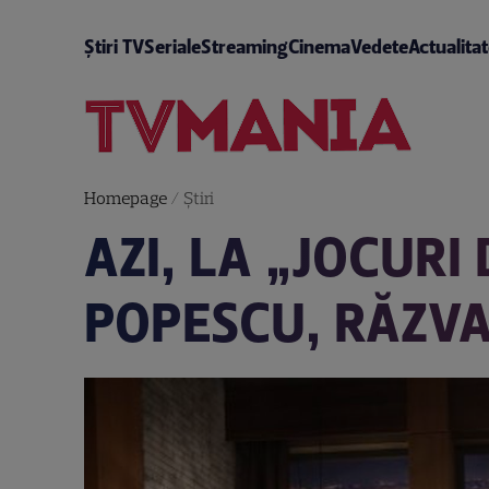
Știri TV
Seriale
Streaming
Cinema
Vedete
Actualita
Homepage
/
Știri
AZI, LA „JOCURI
POPESCU, RĂZVA