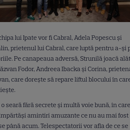
chipa lui Ipate vor fi Cabral, Adela Popescu și
lin, prietenul lui Cabral, care luptă pentru a-și p
riile. Pe canapeaua adversă, Strunilă joacă ală
ăzvan Fodor, Andreea Ibacka și Corina, prietena
an, care dorește să repare liftul blocului în car
iește.
i o seară fără secrete și multă voie bună, în care
împărtăși amintiri amuzante ce nu au mai fost
e până acum. Telespectatorii vor afla de ce se