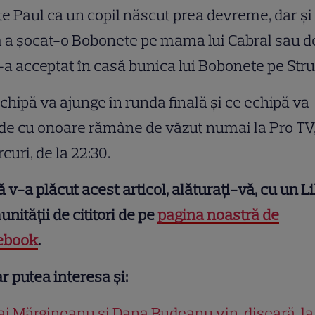
e Paul ca un copil născut prea devreme, dar și
 a șocat-o Bobonete pe mama lui Cabral sau d
-a acceptat în casă bunica lui Bobonete pe Stru
chipă va ajunge în runda finală și ce echipă va
de cu onoare rămâne de văzut numai la Pro TV
curi, de la 22:30.
 v-a plăcut acest articol, alăturați-vă, cu un Li
nității de cititori de pe
pagina noastră de
ebook
.
r putea interesa și:
i Mărgineanu și Dana Budeanu vin, diseară, la