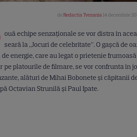
de
Redactia Tvmania
14 decembrie 201
D
ouă echipe senzaționale se vor distra în ace
seară la „Jocuri de celebritate”. O gașcă de 
i de energie, care au legat o prietenie frumoasă
r pe platourile de filmare, se vor confrunta în j
ante, alături de Mihai Bobonete și căpitanii d
pă Octavian Strunilă și Paul Ipate.