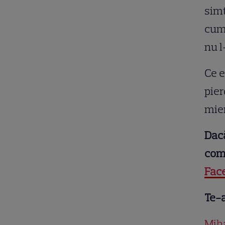
simt
cum
nu l
Ce e
pier
mier
Dacă
comu
Fac
Te-a
Miha