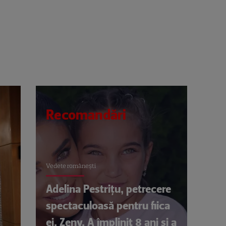
Recomandări
Vedete româneşti
Adelina Pestrițu, petrecere
spectaculoasă pentru fiica
ei, Zeny. A împlinit 8 ani și a