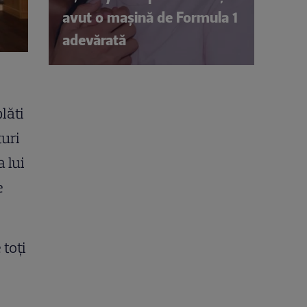
avut o mașină de Formula 1
adevărată
lăti
turi
 lui
e
 toți