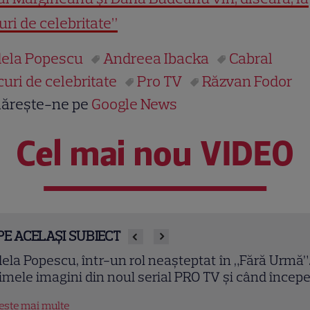
uri de celebritate”
ela Popescu
Andreea Ibacka
Cabral
curi de celebritate
Pro TV
Răzvan Fodor
ărește-ne pe
Google News
Cel mai nou VIDEO
PE ACELAȘI SUBIECT
ela Popescu, apariție elegantă într-o rochie din
ntelă. Reacția amuzantă a lui Cosmin Seleși
tește mai multe