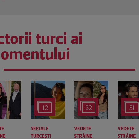
torii turci ai
omentului
12
32
31
TE
SERIALE
VEDETE
VEDETE
INE
TURCEŞTI
STRĂINE
STRĂINE