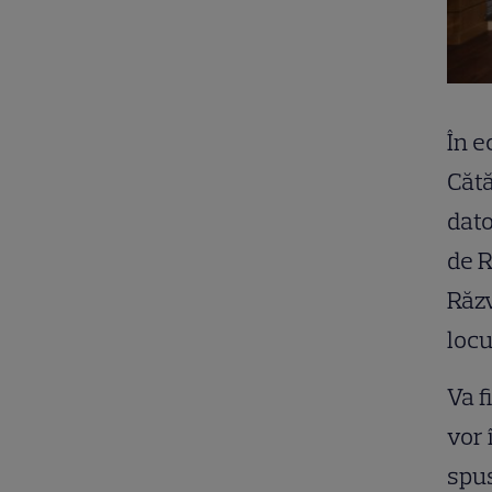
În e
Cătă
dato
de R
Răzv
locu
Va f
vor 
spus