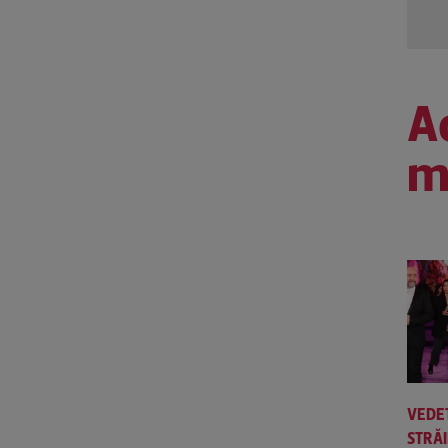
Ac
m
VEDE
STRĂ