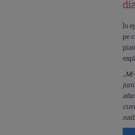
di
În e
pe c
plat
expl
„Mi-
jumă
afar
cuvi
naib