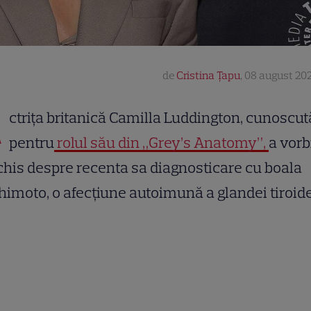
de
Cristina Țapu
,
08 august 202
A
ctrița britanică Camilla Luddington, cunoscut
pentru
rolul său din „Grey’s Anatomy”,
a vorb
his despre recenta sa diagnosticare cu boala
imoto, o afecțiune autoimună a glandei tiroide