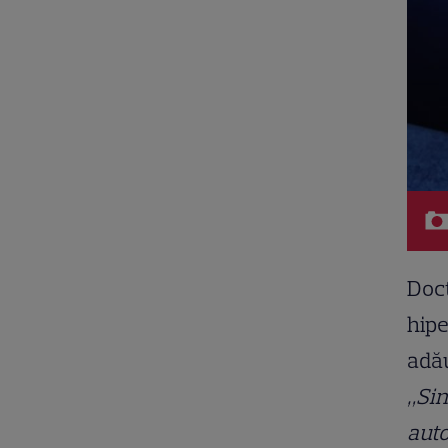
Doct
hip
adău
„Sin
aut