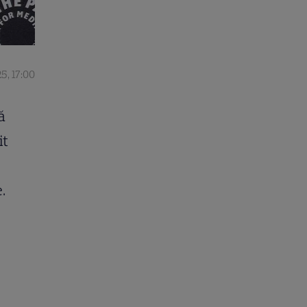
5, 17:00
ă
it
.