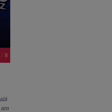
 / 8
ală
, am