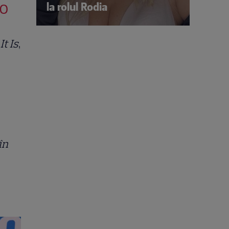
to
la rolul Rodia
It Is
,
în