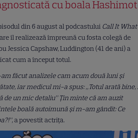
agnosticată cu boala Hashimo
pisodul din 6 august al podcastului
Call It What 
are îl realizează împreună cu fosta colegă de
ou Jessica Capshaw, Luddington (41 de ani) a
icat cum a început totul.
am făcut analizele cam acum două luni și
tate, iar medicul mi-a spus: „Totul arată bine, 
ă de un mic detaliu” Țin minte că am auzit
ntele boală autoimună și m-am gândit: Ce
a?!”,
a povestit actrița.