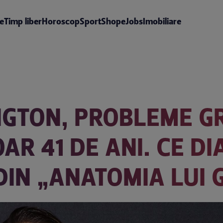
te
Timp liber
Horoscop
Sport
Shop
eJobs
Imobiliare
NGTON, PROBLEME G
AR 41 DE ANI. CE D
DIN „ANATOMIA LUI 