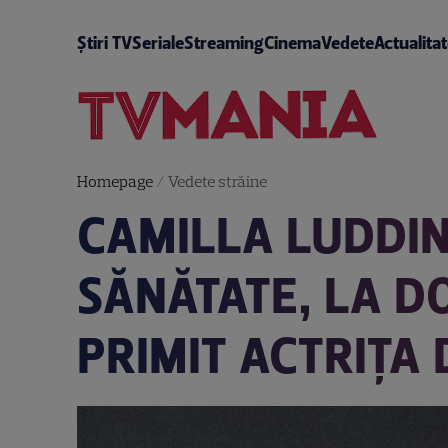
Știri TV
Seriale
Streaming
Cinema
Vedete
Actualita
Homepage
/
Vedete străine
CAMILLA LUDDI
SĂNĂTATE, LA DO
PRIMIT ACTRIȚA 