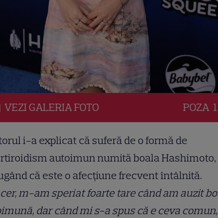
VEZI
GALERIA
FOTO
POZA
1
orul i-a explicat că suferă de o formă de
ertiroidism autoimun numită boala Hashimoto,
gând că este o afecțiune frecvent întâlnită.
cer, m-am speriat foarte tare când am auzit bo
oimună, dar când mi s-a spus că e ceva comun