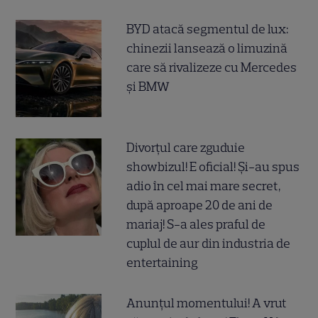
BYD atacă segmentul de lux:
chinezii lansează o limuzină
care să rivalizeze cu Mercedes
și BMW
Divorțul care zguduie
showbizul! E oficial! Și-au spus
adio în cel mai mare secret,
după aproape 20 de ani de
mariaj! S-a ales praful de
cuplul de aur din industria de
entertaining
Anunțul momentului! A vrut