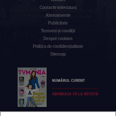
Contacte televiziuni
Abonamente
Publicitate
Termeni și condiții
Despre cookies
Politica de confidenţialitate
Sitemap
NUMĂRUL CURENT
ABONEAZA-TE LA REVISTĂ