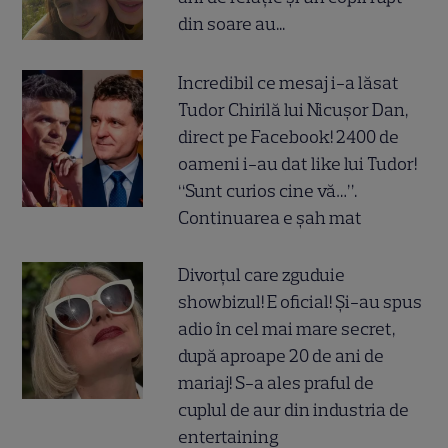
din soare au...
Incredibil ce mesaj i-a lăsat
Tudor Chirilă lui Nicușor Dan,
direct pe Facebook! 2400 de
oameni i-au dat like lui Tudor!
“Sunt curios cine vă…”.
Continuarea e șah mat
Divorțul care zguduie
showbizul! E oficial! Și-au spus
adio în cel mai mare secret,
după aproape 20 de ani de
mariaj! S-a ales praful de
cuplul de aur din industria de
entertaining