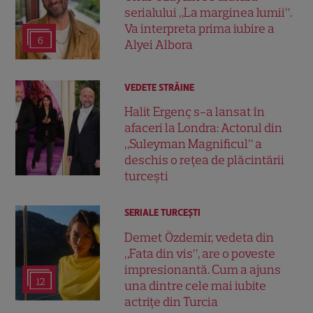
serialului „La marginea lumii”.
Va interpreta prima iubire a
6
Alyei Albora
VEDETE STRĂINE
Halit Ergenç s-a lansat în
afaceri la Londra: Actorul din
„Suleyman Magnificul” a
deschis o rețea de plăcintării
turcești
SERIALE TURCEŞTI
Demet Özdemir, vedeta din
„Fata din vis”, are o poveste
impresionantă. Cum a ajuns
12
una dintre cele mai iubite
actrițe din Turcia