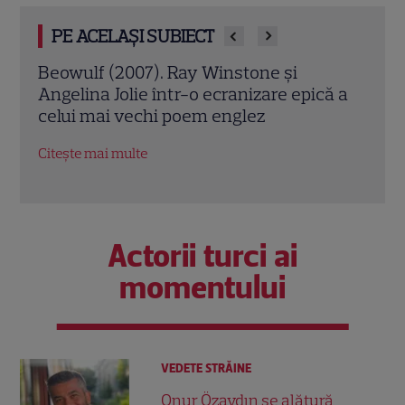
PE ACELAȘI SUBIECT
Jack Ryan: Agentul din umbră (2014).
Avia
ă a
Chris Pine și Kevin Costner, într-o cursă
lui 
contra cronometru pentru salvarea
de î
economiei americane
Citeș
Citește mai multe
Actorii turci ai
momentului
VEDETE STRĂINE
Onur Özaydın se alătură