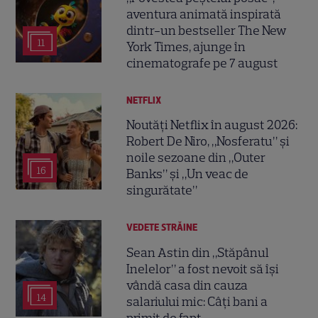
aventura animată inspirată
dintr-un bestseller The New
11
York Times, ajunge în
cinematografe pe 7 august
NETFLIX
Noutăți Netflix în august 2026:
Robert De Niro, „Nosferatu” și
noile sezoane din „Outer
16
Banks” și „Un veac de
singurătate”
VEDETE STRĂINE
Sean Astin din „Stăpânul
Inelelor” a fost nevoit să își
vândă casa din cauza
14
salariului mic: Câți bani a
primit de fapt