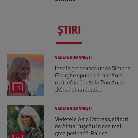
ŞTIRI
VEDETE ROMÂNEŞTI
Insula grecească unde Simona
Gherghe spune că mănânci
mai ieftin decât în România:
16
„Masă abundentă…”
VEDETE ROMÂNEŞTI
Vedetele Asia Express, alături
de Alina Pușcău în cea mai
grea perioadă. Raluca