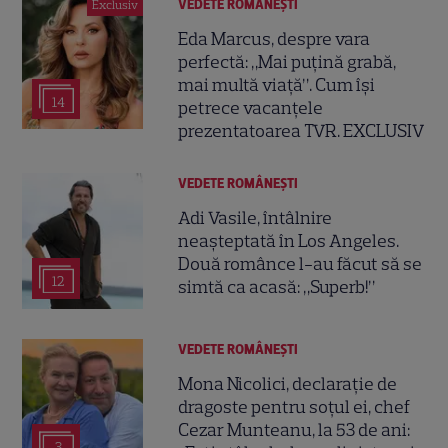
VEDETE ROMÂNEŞTI
Exclusiv
Eda Marcus, despre vara
perfectă: „Mai puțină grabă,
mai multă viață”. Cum își
14
petrece vacanțele
prezentatoarea TVR. EXCLUSIV
VEDETE ROMÂNEŞTI
Adi Vasile, întâlnire
neașteptată în Los Angeles.
Două românce l-au făcut să se
12
simtă ca acasă: „Superb!”
VEDETE ROMÂNEŞTI
Mona Nicolici, declarație de
dragoste pentru soțul ei, chef
Cezar Munteanu, la 53 de ani:
3