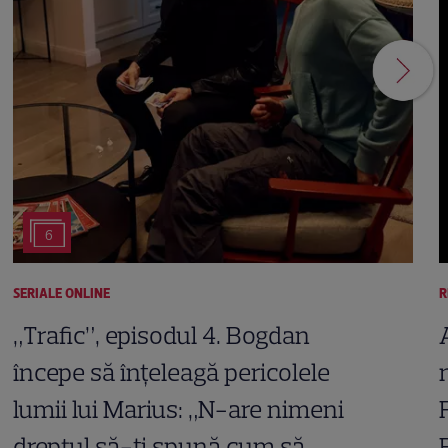
6
SERIALE ONLINE
R
„Trafic”, episodul 4. Bogdan
începe să înțeleagă pericolele
lumii lui Marius: „N-are nimeni
dreptul să-ți spună cum să