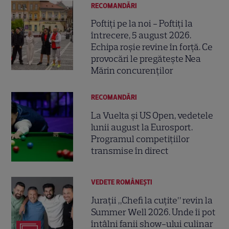
RECOMANDĂRI
Poftiți pe la noi - Poftiți la
întrecere, 5 august 2026.
Echipa roșie revine în forță. Ce
provocări le pregătește Nea
Mărin concurenților
RECOMANDĂRI
La Vuelta și US Open, vedetele
lunii august la Eurosport.
Programul competițiilor
transmise în direct
VEDETE ROMÂNEŞTI
Jurații „Chefi la cuțite” revin la
Summer Well 2026. Unde îi pot
întâlni fanii show-ului culinar