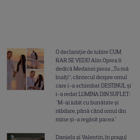
O declarație de iubire CUM
RAR SE VEDE! Alin Oprea îi
dedică Medanei piesa „Tu mă
înalți”, cântecul despre omul
care i-a schimbat DESTINUL și
i-a redat LUMINA DIN SUFLET:
"M-ai iubit cu bunătate și
răbdare, până când omul din
mine și-a regăsit pacea"
Daniela și Valentin, în pragul