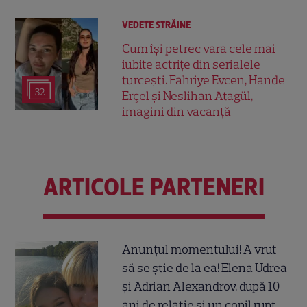
VEDETE STRĂINE
Cum își petrec vara cele mai
iubite actrițe din serialele
turcești. Fahriye Evcen, Hande
32
Erçel și Neslihan Atagül,
imagini din vacanță
ARTICOLE PARTENERI
Anunțul momentului! A vrut
să se știe de la ea! Elena Udrea
și Adrian Alexandrov, după 10
ani de relație și un copil rupt