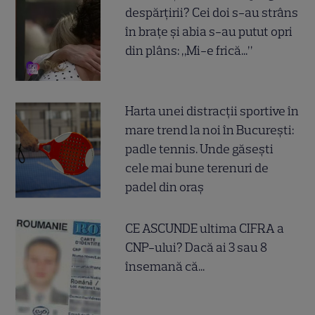
despărțirii? Cei doi s-au strâns
în brațe și abia s-au putut opri
din plâns: „Mi-e frică...”
Harta unei distracții sportive în
mare trend la noi în București:
padle tennis. Unde găsești
cele mai bune terenuri de
padel din oraș
CE ASCUNDE ultima CIFRA a
CNP-ului? Dacă ai 3 sau 8
însemană că...