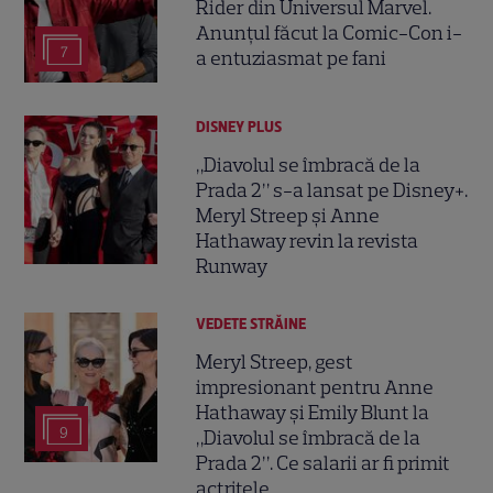
Rider din Universul Marvel.
Anunțul făcut la Comic-Con i-
7
a entuziasmat pe fani
DISNEY PLUS
„Diavolul se îmbracă de la
Prada 2” s-a lansat pe Disney+.
Meryl Streep și Anne
Hathaway revin la revista
Runway
VEDETE STRĂINE
Meryl Streep, gest
impresionant pentru Anne
Hathaway și Emily Blunt la
9
„Diavolul se îmbracă de la
Prada 2”. Ce salarii ar fi primit
actrițele