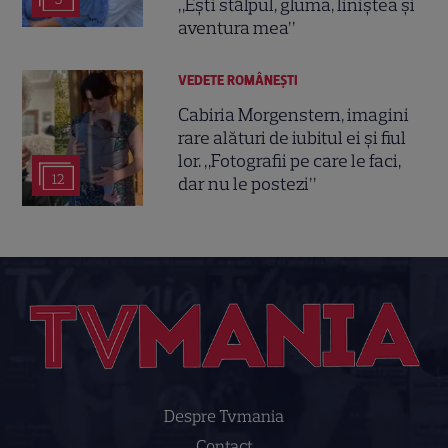
„Ești stâlpul, gluma, liniștea și
aventura mea”
VEDETE ROMÂNEŞTI
Cabiria Morgenstern, imagini
rare alături de iubitul ei și fiul
lor. „Fotografii pe care le faci,
12
dar nu le postezi”
Despre Tvmania
Contact