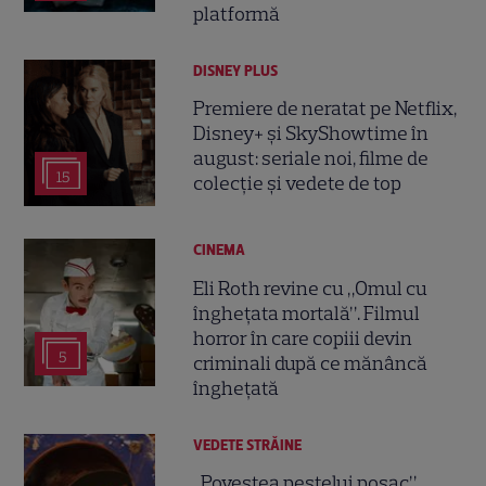
platformă
DISNEY PLUS
Premiere de neratat pe Netflix,
Disney+ și SkyShowtime în
august: seriale noi, filme de
15
colecție și vedete de top
CINEMA
Eli Roth revine cu „Omul cu
înghețata mortală”. Filmul
horror în care copiii devin
5
criminali după ce mănâncă
înghețată
VEDETE STRĂINE
„Povestea peștelui posac”,