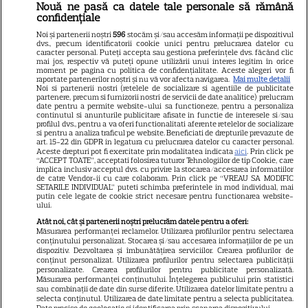
Nouă ne pasă ca datele tale personale să rămână
Libertatea
confidențiale
Libertatea pentru femei
Noi și partenerii noștri
596
stocăm și/sau accesăm informații pe dispozitivul
dvs., precum identificatorii cookie unici pentru prelucrarea datelor cu
GSP
caracter personal. Puteți accepta sau gestiona preferințele dvs. făcând clic
mai jos, respectiv vă puteți opune utilizării unui interes legitim în orice
Știri mondene
moment pe pagina cu politica de confidențialitate. Aceste alegeri vor fi
raportate partenerilor noștri și nu vă vor afecta navigarea.
Mai multe detalii
Noi si partenerii nostri (retelele de socializare si agentiile de publicitate
Avantaje
partenere, precum si furnizorii nostri de servicii de date analitice) prelucram
date pentru a permite website-ului sa functioneze, pentru a personaliza
Elle
continutul si anunturile publicitare afisate in functie de interesele si/sau
profilul dvs., pentru a va oferi functionalitati aferente retelelor de socializare
Unica
si pentru a analiza traficul pe website. Beneficiati de drepturile prevazute de
art. 15-22 din GDPR in legatura cu prelucrarea datelor cu caracter personal.
Retete practice
Aceste drepturi pot fi exercitate prin modalitatea indicata
aici
. Prin click pe
“ACCEPT TOATE”, acceptati folosirea tuturor Tehnologiilor de tip Cookie, care
implica inclusiv acceptul dvs. cu privire la stocarea/accesarea informatiilor
de catre Vendor-ii cu care colaboram. Prin click pe “VREAU SA MODIFIC
SETARILE INDIVIDUAL” puteti schimba preferintele in mod individual, mai
URMĂREȘTE-NE PE
putin cele legate de cookie strict necesare pentru functionarea website-
ului.
Atât noi, cât și partenerii noștri prelucrăm datele pentru a oferi:
Măsurarea performanței reclamelor. Utilizarea profilurilor pentru selectarea
conținutului personalizat. Stocarea și/sau accesarea informațiilor de pe un
dispozitiv. Dezvoltarea și îmbunătățirea serviciilor. Crearea profilurilor de
conținut personalizat. Utilizarea profilurilor pentru selectarea publicității
Copyright
2026
Ringier Romania – Toate Drepturile rezervate
personalizate. Crearea profilurilor pentru publicitate personalizată.
Măsurarea performanței conținutului. Înțelegerea publicului prin statistici
sau combinații de date din surse diferite. Utilizarea datelor limitate pentru a
selecta conținutul. Utilizarea de date limitate pentru a selecta publicitatea.
Date precise de geolocație și identificarea prin scanarea dispozitivului.