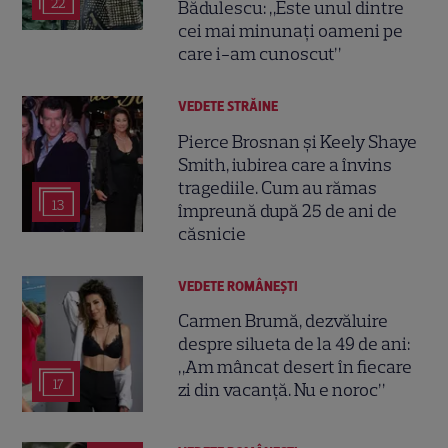
22
Bădulescu: „Este unul dintre
cei mai minunați oameni pe
care i-am cunoscut”
VEDETE STRĂINE
Pierce Brosnan și Keely Shaye
Smith, iubirea care a învins
tragediile. Cum au rămas
13
împreună după 25 de ani de
căsnicie
VEDETE ROMÂNEŞTI
Carmen Brumă, dezvăluire
despre silueta de la 49 de ani:
„Am mâncat desert în fiecare
17
zi din vacanță. Nu e noroc”