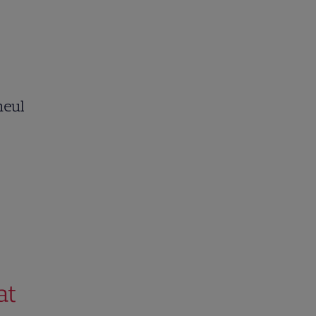
neul
at