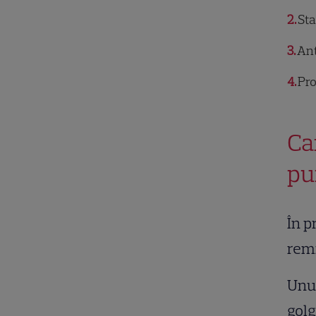
2
Sta
3
Ant
4
Pro
Ca
pu
În p
remi
Unul
golg