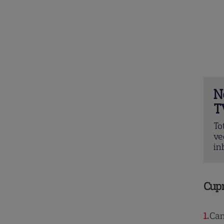
N
T
To
ve
in
Cup
1
Can