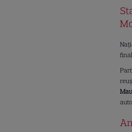
St
Mo
Nați
fina
Part
reuș
Mau
aut
An