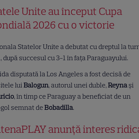
atele Unite au început Cupa
ndială 2026 cu o victorie
onala Statelor Unite a debutat cu dreptul la tur
l, după succesul cu 3-1 în fața Paraguayului.
ida disputată la Los Angeles a fost decisă de
itele lui
Balogun
, autorul unei duble,
Reyna
și
ricio
, în timp ce Paraguay a beneficiat de un
ogol semnat de
Bobadilla
.
tenaPLAY anunță interes ridic