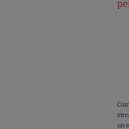
pe
Comp
str
un e