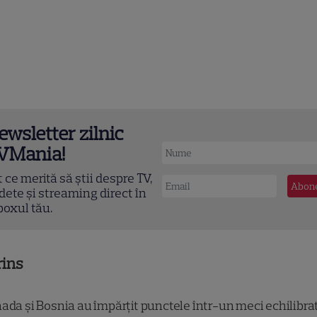
ewsletter zilnic
VMania!
t ce merită să știi despre TV,
dete și streaming direct în
boxul tău.
rins
ada și Bosnia au împărțit punctele într-un meci echilibra