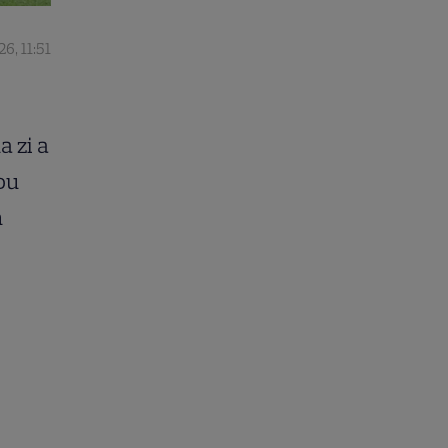
26, 11:51
a zi a
nou
n