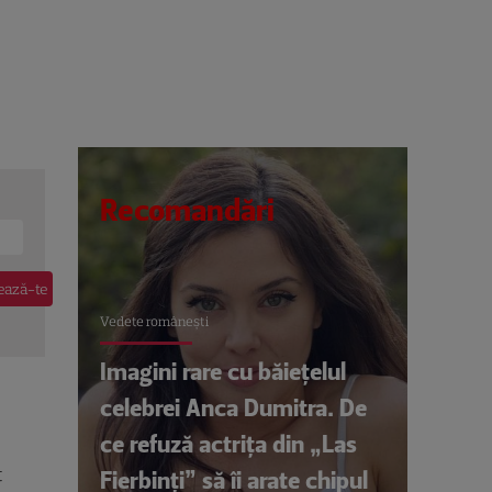
Recomandări
Vedete româneşti
Imagini rare cu băiețelul
celebrei Anca Dumitra. De
ce refuză actrița din „Las
t
Fierbinți” să îi arate chipul