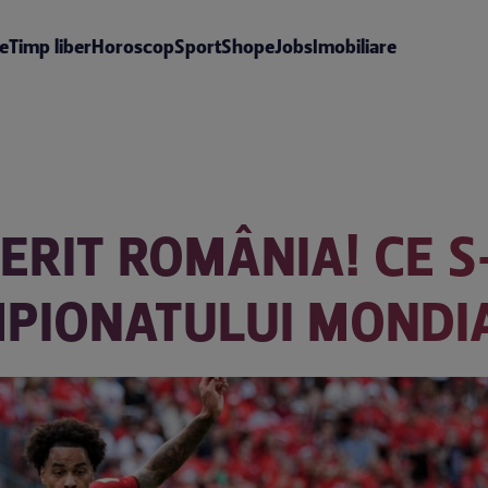
te
Timp liber
Horoscop
Sport
Shop
eJobs
Imobiliare
ERIT ROMÂNIA! CE S
MPIONATULUI MONDI