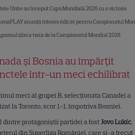
tele Unite au început Cupa Mondială 2026 cu o victorie
enaPLAY anunță interes ridicat pentru Campionatul Mon
gramul zilei a treia de la Campionatul Mondial 2026
nada și Bosnia au împărțit
nctele într-un meci echilibrat
rimul meci al grupei B, selecționata Canadei a
zat la Toronto, scor 1-1, împotriva Bosniei.
 dintre protagoniștii partidei a fost
Jovo Lukic
,
eterul din Superliga României, care și-a trecut