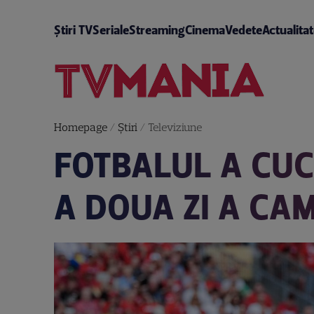
Știri TV
Seriale
Streaming
Cinema
Vedete
Actualita
Homepage
/
Știri
/
Televiziune
FOTBALUL A CUC
A DOUA ZI A CA