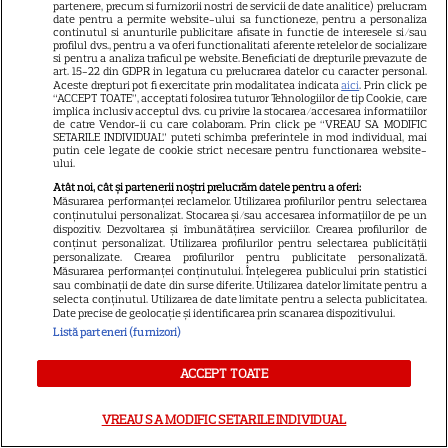
partenere, precum si furnizorii nostri de servicii de date analitice) prelucram
date pentru a permite website-ului sa functioneze, pentru a personaliza
NETFLIX
continutul si anunturile publicitare afisate in functie de interesele si/sau
profilul dvs., pentru a va oferi functionalitati aferente retelelor de socializare
Secretele întunecate din
si pentru a analiza traficul pe website. Beneficiati de drepturile prevazute de
art. 15-22 din GDPR in legatura cu prelucrarea datelor cu caracter personal.
„Palatul de Est”: Lumea viilor și
Aceste drepturi pot fi exercitate prin modalitatea indicata
aici
. Prin click pe
“ACCEPT TOATE”, acceptati folosirea tuturor Tehnologiilor de tip Cookie, care
tărâmul morților se ciocnesc
implica inclusiv acceptul dvs. cu privire la stocarea/accesarea informatiilor
5
într-un nou serial coreean.
de catre Vendor-ii cu care colaboram. Prin click pe “VREAU SA MODIFIC
SETARILE INDIVIDUAL” puteti schimba preferintele in mod individual, mai
Dată de lansare
putin cele legate de cookie strict necesare pentru functionarea website-
ului.
Atât noi, cât și partenerii noștri prelucrăm datele pentru a oferi:
Măsurarea performanței reclamelor. Utilizarea profilurilor pentru selectarea
DISNEY PLUS
conținutului personalizat. Stocarea și/sau accesarea informațiilor de pe un
dispozitiv. Dezvoltarea și îmbunătățirea serviciilor. Crearea profilurilor de
Ghid streaming 13 – 19 iulie:
conținut personalizat. Utilizarea profilurilor pentru selectarea publicității
Octavia Spencer și Hannah
personalizate. Crearea profilurilor pentru publicitate personalizată.
Măsurarea performanței conținutului. Înțelegerea publicului prin statistici
Waddingham pornesc în
sau combinații de date din surse diferite. Utilizarea datelor limitate pentru a
selecta conținutul. Utilizarea de date limitate pentru a selecta publicitatea.
26
miniseria Ride or Die, iar Sean
Date precise de geolocație și identificarea prin scanarea dispozitivului.
Penn revine în Mystic River
Listă parteneri (furnizori)
ACCEPT TOATE
CINEMA
Cu urechea la muzica
VREAU SA MODIFIC SETARILE INDIVIDUAL
seifurilor: Thrillerul elegant