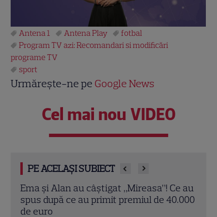
Antena 1
Antena Play
fotbal
Program TV azi: Recomandari si modificări
programe TV
sport
Urmărește-ne pe
Google News
Cel mai nou VIDEO
PE ACELAȘI SUBIECT
Ce au
Febra Panini FIFA World Cup 2026 a ajuns
Supe
0.000
în București. Messi și Lamine Yamal,
Totu
cele mai căutate stickere
favor