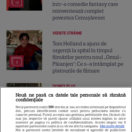
16
într-o comedie fantasy care
reinventează complet
povestea Cenușăresei
VEDETE STRĂINE
Tom Holland a ajuns de
urgență la spital în timpul
filmărilor pentru noul „Omul-
8
Păianjen”: Ce s-a întâmplat pe
platourile de filmare
DISNEY PLUS
Nouă ne pasă ca datele tale personale să rămână
Tom Hiddleston face o
confidențiale
investigație de tip „CSI” în
Noi și partenerii noștri
596
stocăm și/sau accesăm informații pe dispozitivul
cenușa de la Pompei! Detalii
dvs., precum identificatorii cookie unici pentru prelucrarea datelor cu
caracter personal. Puteți accepta sau gestiona preferințele dvs. făcând clic
32
despre noul documentar
mai jos, respectiv vă puteți opune utilizării unui interes legitim în orice
moment pe pagina cu politica de confidențialitate. Aceste alegeri vor fi
Disney+
raportate partenerilor noștri și nu vă vor afecta navigarea.
Mai multe detalii
Noi si partenerii nostri (retelele de socializare si agentiile de publicitate