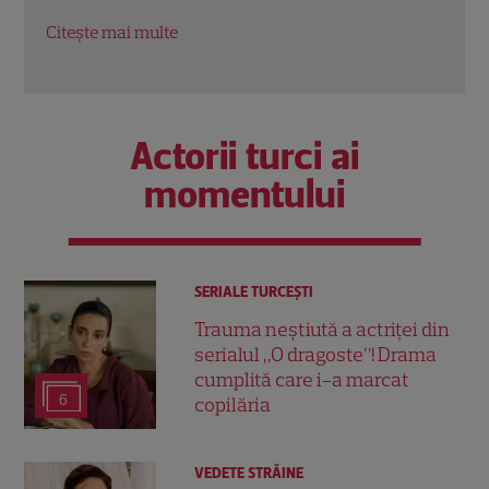
Citește mai multe
Citeș
Actorii turci ai
momentului
SERIALE TURCEŞTI
Trauma neștiută a actriței din
serialul „O dragoste”! Drama
cumplită care i-a marcat
6
copilăria
VEDETE STRĂINE