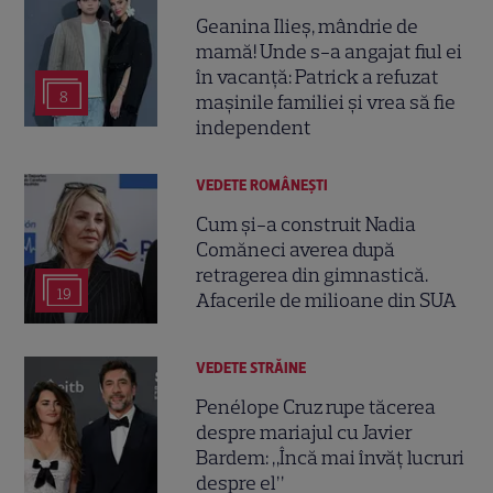
Geanina Ilieș, mândrie de
mamă! Unde s-a angajat fiul ei
în vacanță: Patrick a refuzat
8
mașinile familiei și vrea să fie
independent
VEDETE ROMÂNEŞTI
Cum și-a construit Nadia
Comăneci averea după
retragerea din gimnastică.
19
Afacerile de milioane din SUA
VEDETE STRĂINE
Penélope Cruz rupe tăcerea
despre mariajul cu Javier
Bardem: „Încă mai învăț lucruri
despre el”