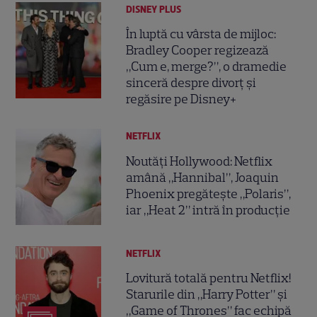
DISNEY PLUS
În luptă cu vârsta de mijloc:
Bradley Cooper regizează
„Cum e, merge?”, o dramedie
sinceră despre divorț și
regăsire pe Disney+
NETFLIX
Noutăți Hollywood: Netflix
amână „Hannibal”, Joaquin
Phoenix pregătește „Polaris”,
iar „Heat 2” intră în producție
NETFLIX
Lovitură totală pentru Netflix!
Starurile din „Harry Potter” și
„Game of Thrones” fac echipă