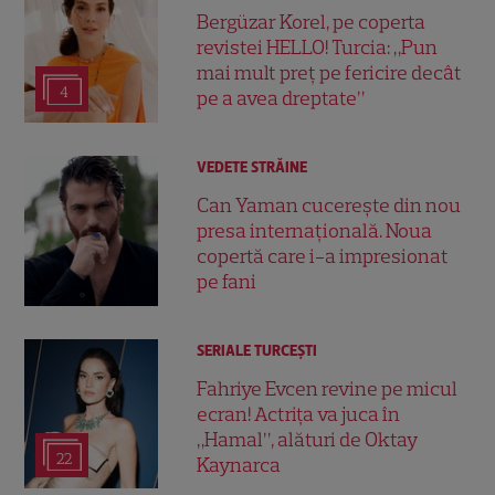
Bergüzar Korel, pe coperta
revistei HELLO! Turcia: „Pun
mai mult preț pe fericire decât
4
pe a avea dreptate”
VEDETE STRĂINE
Can Yaman cucerește din nou
presa internațională. Noua
copertă care i-a impresionat
pe fani
SERIALE TURCEŞTI
Fahriye Evcen revine pe micul
ecran! Actrița va juca în
„Hamal”, alături de Oktay
22
Kaynarca