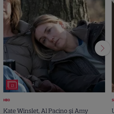
13
HBO
S
Kate Winslet, Al Pacino și Amy