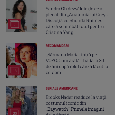
Sandra Oh dezvăluie de ce a
plecat din „Anatomia lui Grey”.
Discuția cu Shonda Rhimes
21
care a schimbat totul pentru
Cristina Yang
RECOMANDĂRI
„Sărmana Maria” intră pe
VOYO. Cum arată Thalía la 30
de ani după rolul care a făcut-o
18
celebră
SERIALE AMERICANE
Brooks Nader readuce la viață
costumul iconic din
„Baywatch”. Primele imagini
20
de la filmări