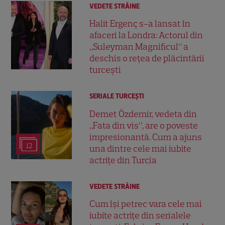
VEDETE STRĂINE
Halit Ergenç s-a lansat în
afaceri la Londra: Actorul din
„Suleyman Magnificul” a
deschis o rețea de plăcintării
turcești
SERIALE TURCEŞTI
Demet Özdemir, vedeta din
„Fata din vis”, are o poveste
impresionantă. Cum a ajuns
12
una dintre cele mai iubite
actrițe din Turcia
VEDETE STRĂINE
Cum își petrec vara cele mai
iubite actrițe din serialele