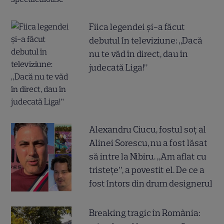
Fiica legendei și-a făcut
debutul în televiziune: „Dacă
nu te văd în direct, dau în
judecată Liga!”
Alexandru Ciucu, fostul soț al
Alinei Sorescu, nu a fost lăsat
să intre la Nibiru. „Am aflat cu
tristețe”, a povestit el. De ce a
fost întors din drum designerul
Breaking tragic în România: