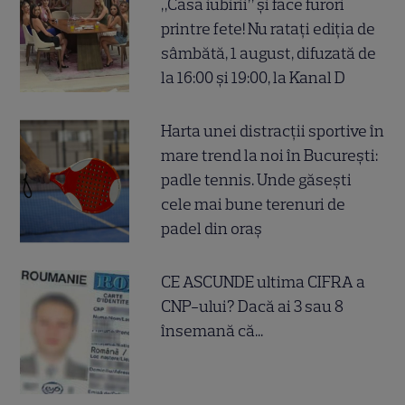
„Casa iubirii” și face furori
printre fete! Nu ratați ediția de
sâmbătă, 1 august, difuzată de
la 16:00 și 19:00, la Kanal D
Harta unei distracții sportive în
mare trend la noi în București:
padle tennis. Unde găsești
cele mai bune terenuri de
padel din oraș
CE ASCUNDE ultima CIFRA a
CNP-ului? Dacă ai 3 sau 8
însemană că...