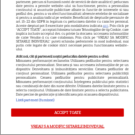
partenere, precum si furnizorii nostri de servicii de date analitice) prelucram
date pentru a permite website-ului sa functioneze, pentru a personaliza
continutul si anunturile publicitare afisate in functie de interesele si/sau
profilul dvs., pentru a va oferi functionalitati aferente retelelor de socializare
si pentru a analiza traficul pe website. Beneficiati de drepturile prevazute de
art. 15-22 din GDPR in legatura cu prelucrarea datelor cu caracter personal.
Aceste drepturi pot fi exercitate prin modalitatea indicata
aici
. Prin click pe
“ACCEPT TOATE”, acceptati folosirea tuturor Tehnologiilor de tip Cookie, care
ALTE ARTICOLE
implica inclusiv acceptul dvs. cu privire la stocarea/accesarea informatiilor
de catre Vendor-ii cu care colaboram. Prin click pe “VREAU SA MODIFIC
SETARILE INDIVIDUAL” puteti schimba preferintele in mod individual, mai
INTERESANTE
putin cele legate de cookie strict necesare pentru functionarea website-
ului.
Atât noi, cât și partenerii noștri prelucrăm datele pentru a oferi:
Măsurarea performanței reclamelor. Utilizarea profilurilor pentru selectarea
conținutului personalizat. Stocarea și/sau accesarea informațiilor de pe un
dispozitiv. Dezvoltarea și îmbunătățirea serviciilor. Crearea profilurilor de
NETFLIX
conținut personalizat. Utilizarea profilurilor pentru selectarea publicității
personalizate. Crearea profilurilor pentru publicitate personalizată.
Măsurarea performanței conținutului. Înțelegerea publicului prin statistici
Noutăți Netflix în august 2026:
sau combinații de date din surse diferite. Utilizarea datelor limitate pentru a
Robert De Niro, „Nosferatu” și
selecta conținutul. Utilizarea de date limitate pentru a selecta publicitatea.
Date precise de geolocație și identificarea prin scanarea dispozitivului.
noile sezoane din „Outer
Listă parteneri (furnizori)
16
Banks” și „Un veac de
singurătate”
ACCEPT TOATE
VREAU SA MODIFIC SETARILE INDIVIDUAL
VEDETE STRĂINE