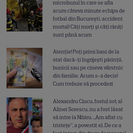
microbuzul în care se afla
acum câteva minute echipa de
fotbal din București, accident
mortal! Câți morți și câți răniți
sunt până acum
Atenție! Poți primi bani de la
stat dacă-ți îngrijești părinții,
bunicii sau pe cineva vârstnic
din familie. Acum s-a decis!
Cum trebuie să procedezi
Alexandru Ciucu, fostul soț al
Alinei Sorescu, nu a fost lăsat
să intre la Nibiru. „Am aflat cu
tristețe”, a povestit el. De ce a