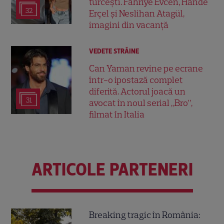
turcești. Fahriye Evcen, Hande
32
Erçel și Neslihan Atagül,
imagini din vacanță
VEDETE STRĂINE
Can Yaman revine pe ecrane
într-o ipostază complet
diferită. Actorul joacă un
31
avocat în noul serial „Bro”,
filmat în Italia
ARTICOLE PARTENERI
Breaking tragic în România: