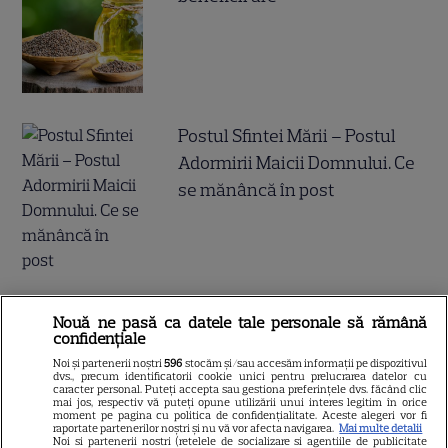
Postul Sfintei Mării – Postul
Adormirii Maicii Domnului. Ce
se mănâncă în post
Ce vase de gătit îți trebuie
Nouă ne pasă ca datele tale personale să rămână
confidențiale
dacă te muți singur – ustensile
Noi și partenerii noștri
596
stocăm și/sau accesăm informații pe dispozitivul
pe care trebuie să le ai în
dvs., precum identificatorii cookie unici pentru prelucrarea datelor cu
caracter personal. Puteți accepta sau gestiona preferințele dvs. făcând clic
bucătărie
mai jos, respectiv vă puteți opune utilizării unui interes legitim în orice
moment pe pagina cu politica de confidențialitate. Aceste alegeri vor fi
raportate partenerilor noștri și nu vă vor afecta navigarea.
Mai multe detalii
Noi si partenerii nostri (retelele de socializare si agentiile de publicitate