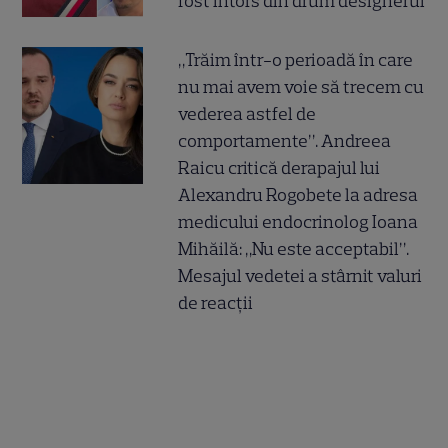
fost întors din drum designerul
„Trăim într-o perioadă în care
nu mai avem voie să trecem cu
vederea astfel de
comportamente”. Andreea
Raicu critică derapajul lui
Alexandru Rogobete la adresa
medicului endocrinolog Ioana
Mihăilă: „Nu este acceptabil”.
Mesajul vedetei a stârnit valuri
de reacții