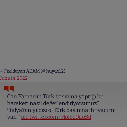
— Fısıldayan ADAM (@huyde12)
June 14, 2022
Can Yaman’ın Türk basınına yaptığı bu
hareketi nasıl değerlendiriyorsunuz?
‘İtalya’nın yıldızı o, Türk basınına ihtiyacı mı
var…’
pic.twitter.com/HplSzQaq5d