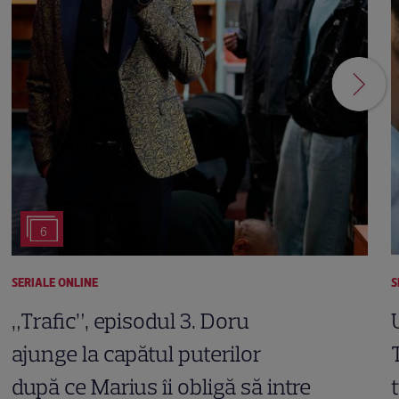
6
SERIALE ONLINE
S
„Trafic”, episodul 3. Doru
ajunge la capătul puterilor
după ce Marius îi obligă să intre