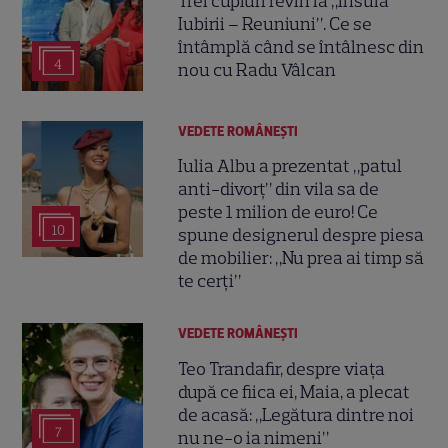
Trei cupluri revin la „Insula
Iubirii – Reuniuni”. Ce se
întâmplă când se întâlnesc din
4
nou cu Radu Vâlcan
VEDETE ROMÂNEŞTI
Iulia Albu a prezentat „patul
anti-divorț” din vila sa de
peste 1 milion de euro! Ce
10
spune designerul despre piesa
de mobilier: „Nu prea ai timp să
te cerți”
VEDETE ROMÂNEŞTI
Teo Trandafir, despre viața
după ce fiica ei, Maia, a plecat
de acasă: „Legătura dintre noi
7
nu ne-o ia nimeni”