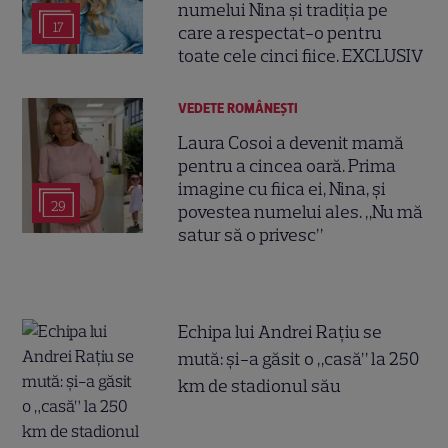
numelui Nina și tradiția pe
17
care a respectat-o pentru
toate cele cinci fiice. EXCLUSIV
VEDETE ROMÂNEŞTI
Laura Cosoi a devenit mamă
pentru a cincea oară. Prima
imagine cu fiica ei, Nina, și
29
povestea numelui ales. „Nu mă
satur să o privesc”
Echipa lui Andrei Rațiu se
mută: și-a găsit o „casă” la 250
km de stadionul său