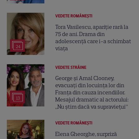
VEDETE ROMÂNEŞTI
Tora Vasilescu, apariție rară la
75 de ani. Drama din
adolescență care i-a schimbat
24
viața
VEDETE STRĂINE
George și Amal Clooney,
evacuați din locuința lor din
Franța din cauza incendiilor.
13
Mesajul dramatic al actorului:
„Nu știm dacă va supraviețui”
VEDETE ROMÂNEŞTI
Elena Gheorghe, surpriză