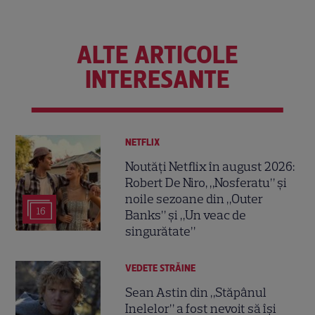
ALTE ARTICOLE
INTERESANTE
NETFLIX
Noutăți Netflix în august 2026:
Robert De Niro, „Nosferatu” și
noile sezoane din „Outer
16
Banks” și „Un veac de
singurătate”
VEDETE STRĂINE
Sean Astin din „Stăpânul
Inelelor” a fost nevoit să își