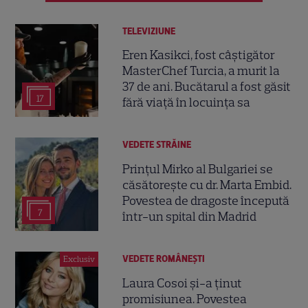
TELEVIZIUNE
Eren Kasikci, fost câștigător
MasterChef Turcia, a murit la
37 de ani. Bucătarul a fost găsit
17
fără viață în locuința sa
VEDETE STRĂINE
Prințul Mirko al Bulgariei se
căsătorește cu dr. Marta Embid.
Povestea de dragoste începută
7
într-un spital din Madrid
VEDETE ROMÂNEŞTI
Exclusiv
Laura Cosoi și-a ținut
promisiunea. Povestea