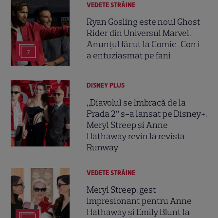
VEDETE STRĂINE
Ryan Gosling este noul Ghost
Rider din Universul Marvel.
Anunțul făcut la Comic-Con i-
7
a entuziasmat pe fani
DISNEY PLUS
„Diavolul se îmbracă de la
Prada 2” s-a lansat pe Disney+.
Meryl Streep și Anne
Hathaway revin la revista
Runway
VEDETE STRĂINE
Meryl Streep, gest
impresionant pentru Anne
Hathaway și Emily Blunt la