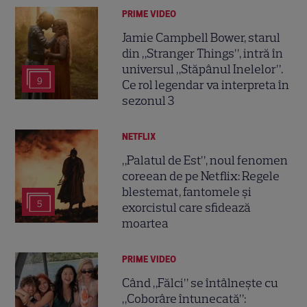
PRIME VIDEO
Jamie Campbell Bower, starul
din „Stranger Things”, intră în
universul „Stăpânul Inelelor”.
9
Ce rol legendar va interpreta în
sezonul 3
NETFLIX
„Palatul de Est”, noul fenomen
coreean de pe Netflix: Regele
blestemat, fantomele și
5
exorcistul care sfidează
moartea
PRIME VIDEO
Când „Fălci” se întâlnește cu
„Coborâre întunecată”: