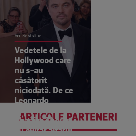
Vedete străine
Vedetele de la
Hollywood care
nu s-au
căsătorit
niciodată. De ce
Leonardo
DiCaprio și
ARTICOLE PARTENERI
Charlize Theron
au evitat altarul