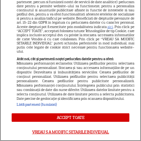
partenere, precum si furnizorii nostri de servicii de date analitice) prelucram
date pentru a permite website-ului sa functioneze, pentru a personaliza
continutul si anunturile publicitare afisate in functie de interesele si/sau
profilul dvs., pentru a va oferi functionalitati aferente retelelor de socializare
Libertatea
si pentru a analiza traficul pe website. Beneficiati de drepturile prevazute de
art. 15-22 din GDPR in legatura cu prelucrarea datelor cu caracter personal.
Aceste drepturi pot fi exercitate prin modalitatea indicata
aici
. Prin click pe
Libertatea pentru femei
“ACCEPT TOATE”, acceptati folosirea tuturor Tehnologiilor de tip Cookie, care
implica inclusiv acceptul dvs. cu privire la stocarea/accesarea informatiilor
GSP
de catre Vendor-ii cu care colaboram. Prin click pe “VREAU SA MODIFIC
SETARILE INDIVIDUAL” puteti schimba preferintele in mod individual, mai
Știri mondene
putin cele legate de cookie strict necesare pentru functionarea website-
ului.
Avantaje
Atât noi, cât și partenerii noștri prelucrăm datele pentru a oferi:
Măsurarea performanței reclamelor. Utilizarea profilurilor pentru selectarea
Elle
conținutului personalizat. Stocarea și/sau accesarea informațiilor de pe un
dispozitiv. Dezvoltarea și îmbunătățirea serviciilor. Crearea profilurilor de
Unica
conținut personalizat. Utilizarea profilurilor pentru selectarea publicității
personalizate. Crearea profilurilor pentru publicitate personalizată.
Retete practice
Măsurarea performanței conținutului. Înțelegerea publicului prin statistici
sau combinații de date din surse diferite. Utilizarea datelor limitate pentru a
selecta conținutul. Utilizarea de date limitate pentru a selecta publicitatea.
Date precise de geolocație și identificarea prin scanarea dispozitivului.
URMĂREȘTE-NE PE
Listă parteneri (furnizori)
ACCEPT TOATE
VREAU SA MODIFIC SETARILE INDIVIDUAL
Copyright
2026
Ringier Romania – Toate Drepturile rezervate