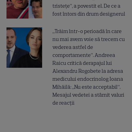
tristețe”, a povestit el. De ce a
fost întors din drum designerul
„Trăim într-o perioadă în care
nu mai avem voie să trecem cu
vederea astfel de
comportamente”. Andreea
Raicu critică derapajul lui
Alexandru Rogobete la adresa
medicului endocrinolog Ioana
Mihăilă: „Nu este acceptabil”.
Mesajul vedetei a stârnit valuri
de reacții