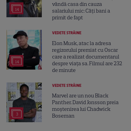
vândă casa din cauza
14
salariului mic: Câți bani a
primit de fapt
VEDETE STRĂINE
Elon Musk, atac la adresa
regizorului premiat cu Oscar
care a realizat documentarul
14
despre viața sa. Filmul are 232
de minute
VEDETE STRĂINE
Marvel are un nou Black
Panther. David Jonsson preia
moștenirea lui Chadwick
3
Boseman