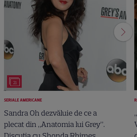
21
SERIALE AMERICANE
R
Sandra Oh dezvăluie de ce a
plecat din „Anatomia lui Grey”.
Discuția cu Shonda Rhimes