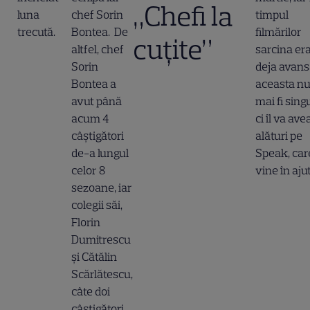
„Chefi la
luna
chef Sorin
timpul
trecută.
Bontea
. De
filmărilor
cuțite”
altfel, chef
sarcina er
Sorin
deja avans
Bontea a
aceasta nu
avut până
mai fi sing
acum 4
ci îl va ave
câștigători
alături pe
de-a lungul
Speak, care
celor 8
vine în aju
sezoane, iar
colegii săi,
Florin
Dumitrescu
și Cătălin
Scărlătescu,
câte doi
câștigători