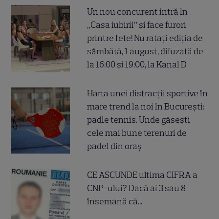
Un nou concurent intră în
„Casa iubirii” și face furori
printre fete! Nu ratați ediția de
sâmbătă, 1 august, difuzată de
la 16:00 și 19:00, la Kanal D
Harta unei distracții sportive în
mare trend la noi în București:
padle tennis. Unde găsești
cele mai bune terenuri de
padel din oraș
CE ASCUNDE ultima CIFRA a
CNP-ului? Dacă ai 3 sau 8
însemană că...