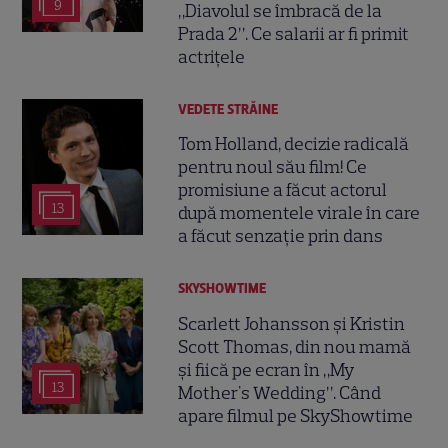
9
„Diavolul se îmbracă de la
Prada 2”. Ce salarii ar fi primit
actrițele
VEDETE STRĂINE
Tom Holland, decizie radicală
pentru noul său film! Ce
promisiune a făcut actorul
13
după momentele virale în care
a făcut senzație prin dans
SKYSHOWTIME
Scarlett Johansson și Kristin
Scott Thomas, din nou mamă
și fiică pe ecran în „My
13
Mother's Wedding”. Când
apare filmul pe SkyShowtime