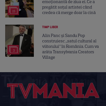
emoționantă de ziua ei. Ce a
pregătit soțul artistei când
15
credea că merge doar la cină
TIMP LIBER
Alin Panc și Sandu Pop
construiesc „satul cultural al
viitorului” în România. Cum va
3
arăta Transylvania Creators
Village