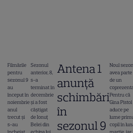
Antena 1
Filmările
Sezonul
Noul sezon
pentru
anterior, 8,
avea parte 
anunță
sezonul 9
s-a
de un
au
terminat în
coprezenta
schimbări
început în
decembrie
Pentru că
noiembrie
și
a fost
Gina Pisto
în
anul
câștigat
aduce pe
trecut și
de Ionuț
lume primu
sezonul 9
s-au
Belei din
copil în lu
încheiat
echipa lui
martie, iar