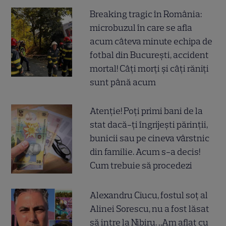
Breaking tragic în România:
microbuzul în care se afla
acum câteva minute echipa de
fotbal din București, accident
mortal! Câți morți și câți răniți
sunt până acum
Atenție! Poți primi bani de la
stat dacă-ți îngrijești părinții,
bunicii sau pe cineva vârstnic
din familie. Acum s-a decis!
Cum trebuie să procedezi
Alexandru Ciucu, fostul soț al
Alinei Sorescu, nu a fost lăsat
să intre la Nibiru. „Am aflat cu