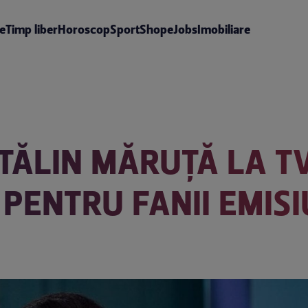
te
Timp liber
Horoscop
Sport
Shop
eJobs
Imobiliare
TĂLIN MĂRUȚĂ LA TV
PENTRU FANII EMISIU