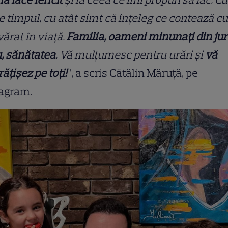
e timpul, cu atât simt că înțeleg ce contează cu
ărat în viață.
Familia, oameni minunați din jur
, sănătatea
. Vă mulțumesc pentru urări și
vă
ățișez pe toți!
”, a scris Cătălin Măruță, pe
tagram.