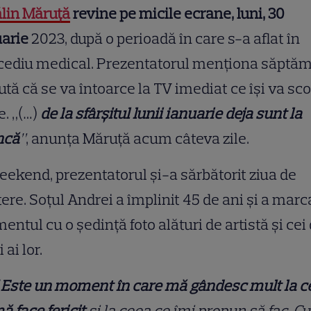
lin Măruță
revine pe micile ecrane, luni, 30
arie
2023, după o perioadă în care s-a aflat în
cediu medical. Prezentatorul menționa săptă
ută că se va întoarce la TV imediat ce își va sc
le. „(…)
de la sfârşitul lunii ianuarie deja sunt la
ncă
”
, anunța Măruță acum câteva zile.
eekend, prezentatorul și-a sărbătorit ziua de
ere. Soțul Andrei a împlinit 45 de ani și a marc
ntul cu o ședință foto alături de artistă și cei 
 ai lor.
 Este un moment în care mă gândesc mult la c
ă face fericit
și la ceea ce îmi propun să fac. Cu