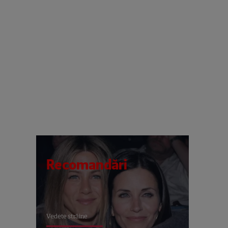
Recomandări
Vedete străine