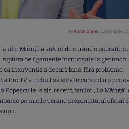
de
Andra Stana
,
30 ianuarie 202
ătălin Măruță a suferit de curând o operație p
ruptura de ligamente încrucișate la genunchi.
e că intervenția a decurs bine, fără probleme,
ta Pro TV a trebuit să stea în concediu o perio
a Popescu le-a zis, recent, fanilor „La Măruță”
ntoarce pe micile ecrane prezentatorul oficial a
iunii.