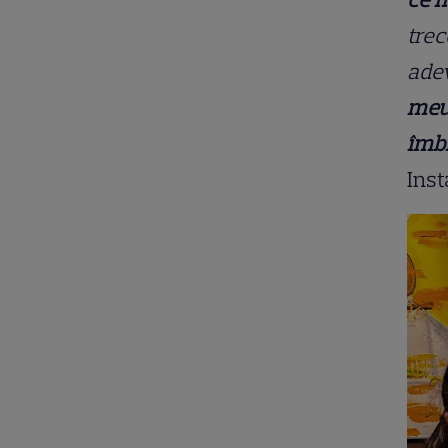
trec
adev
meu
îmbr
Ins