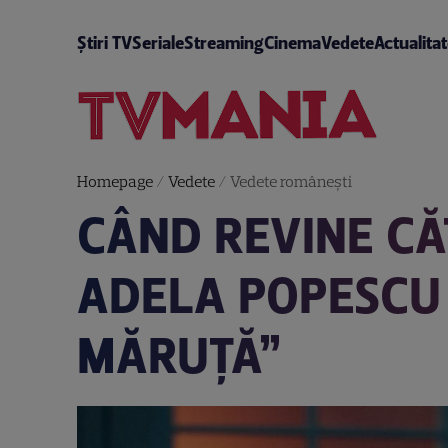
Știri TV
Seriale
Streaming
Cinema
Vedete
Actualita
Homepage
/
Vedete
/
Vedete româneşti
CÂND REVINE CĂ
ADELA POPESCU 
MĂRUȚĂ”