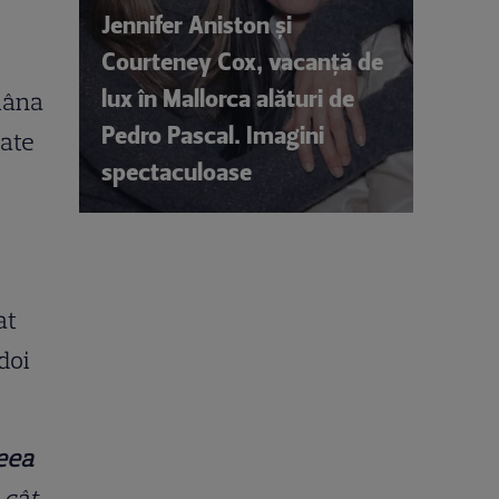
Jennifer Aniston și
Courteney Cox, vacanță de
lux în Mallorca alături de
mâna
Pedro Pascal. Imagini
oate
spectaculoase
at
doi
eea
 cât