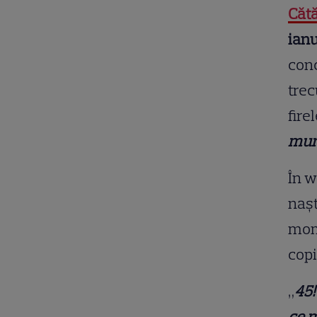
Cătă
ianu
con
trec
fire
mu
În w
nașt
mome
copii
„
45!
ce m