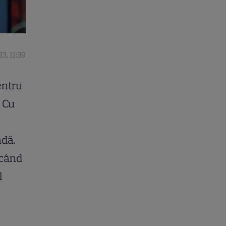
3, 11:39
entru
 Cu
adă.
 când
l