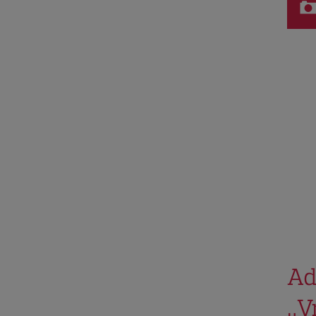
Ad
„V