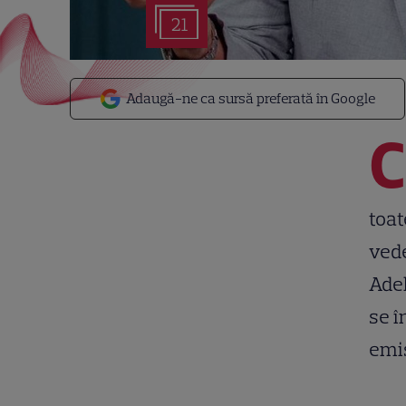
21
Adaugă-ne ca sursă preferată în Google
C
toat
vede
Adel
se î
emis