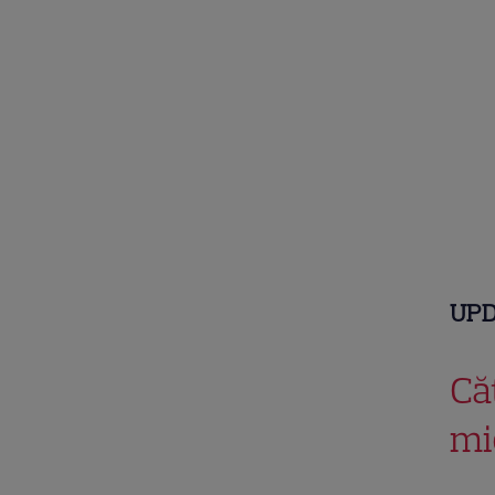
UPDA
Că
mi