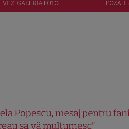
VEZI
GALERIA
FOTO
POZA
1 
ela Popescu, mesaj pentru fani
reau să vă mulțumesc”