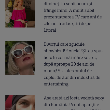
dimineții a venit acum și
frânge inimi! A murit subit
prezentatoarea TV care ani de
zile ne-a adus știri de pe
Litoral
Divorțul care zguduie
showbizul! E oficial! Și-au spus
adio în cel mai mare secret,
după aproape 20 de ani de
mariaj! S-a ales praful de
cuplul de aur din industria de
entertaining
Așa arată azi fosta vedetă sexy
din România! A dat aparițiile