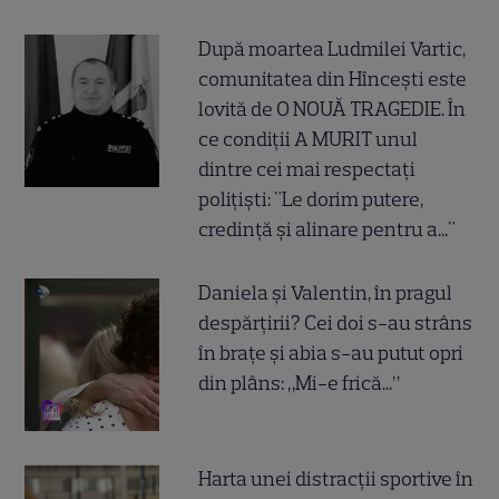
După moartea Ludmilei Vartic,
comunitatea din Hîncești este
lovită de O NOUĂ TRAGEDIE. În
ce condiții A MURIT unul
dintre cei mai respectați
polițiști: "Le dorim putere,
credință și alinare pentru a..."
Daniela și Valentin, în pragul
despărțirii? Cei doi s-au strâns
în brațe și abia s-au putut opri
din plâns: „Mi-e frică...”
Harta unei distracții sportive în