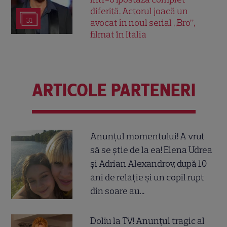
diferită. Actorul joacă un
31
avocat în noul serial „Bro”,
filmat în Italia
ARTICOLE PARTENERI
Anunțul momentului! A vrut
să se știe de la ea! Elena Udrea
și Adrian Alexandrov, după 10
ani de relație și un copil rupt
din soare au...
Doliu la TV! Anunțul tragic al