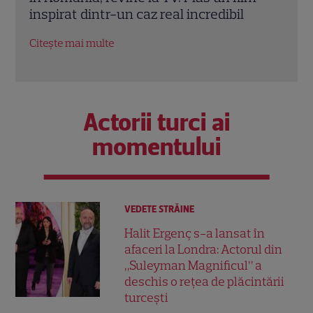
alimente evită vedeta Antena 1.
conc
EXCLUSIV
nere
Citește mai multe
Citeș
Actorii turci ai
momentului
VEDETE STRĂINE
Halit Ergenç s-a lansat în
afaceri la Londra: Actorul din
„Suleyman Magnificul” a
deschis o rețea de plăcintării
turcești