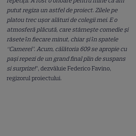
repetiţii. A fost o onoare pentru mine că am
putut regiza un astfel de proiect. Zilele pe
platou trec ușor alături de colegii mei. E o
atmosferă plăcută, care stârnește comedie și
râsete ȋn fiecare minut, chiar și ȋn spatele
“Camerei”. Acum, călătoria 609 se apropie cu
pași repezi de un grand final plin de suspans
si surprize!
”, dezvăluie Federico Favino,
regizorul proiectului.