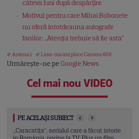
câteva luni după despărțire
Motivul pentru care Mihai Bobonete
nu oferă întotdeauna autografe
fanilor: „Atenția trebuie să fie asta”
Antena 1
Lasa-ma imi place Camera 609
Urmărește-ne pe
Google News
Cel mai nou VIDEO
PE ACELAȘI SUBIECT
orie
Iuliana Pepene, despre silueta de
Oana
m
invidiat: „Ridic 85 de kilograme”. Ce
Iubi