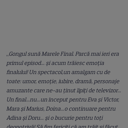
„
Gongul sună Marele Final. Parcă mai ieri era
primul episod… și acum trăiesc emoția
finalului! Un spectacol,un amalgam cu de
toate: umor, emoție, iubire, dramă, personaje
amuzante care ne-au ținut lipiți de televizor…
Un final…nu…un început pentru Eva și Victor,
Mara și Marius, Doina…o continuare pentru
Adina și Doru… și o bucurie pentru toți
deopotrivă! Să fim fericiți că am trăit și făcut