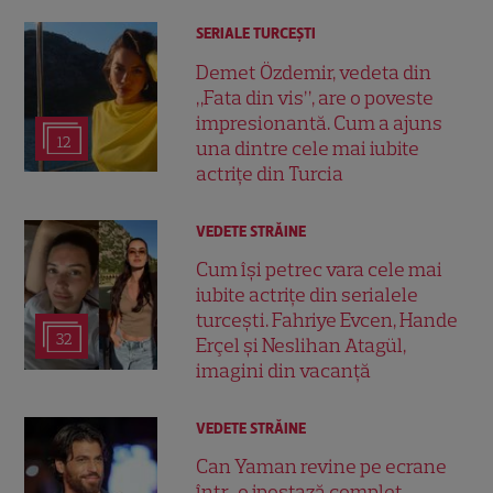
SERIALE TURCEŞTI
Demet Özdemir, vedeta din
„Fata din vis”, are o poveste
impresionantă. Cum a ajuns
12
una dintre cele mai iubite
actrițe din Turcia
VEDETE STRĂINE
Cum își petrec vara cele mai
iubite actrițe din serialele
turcești. Fahriye Evcen, Hande
32
Erçel și Neslihan Atagül,
imagini din vacanță
VEDETE STRĂINE
Can Yaman revine pe ecrane
într-o ipostază complet