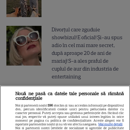
Divorțul care zguduie
showbizul! E oficial! Și-au spus
adio în cel mai mare secret,
după aproape 20 de ani de
mariaj! S-a ales praful de
cuplul de aur din industria de
entertaining
Anunțul momentului! A vrut
Nouă ne pasă ca datele tale personale să rămână
confidențiale
să se știe de la ea! Elena Udrea
Noi și partenerii noștri
596
stocăm și/sau accesăm informații pe dispozitivul
și Adrian Alexandrov, după 10
dvs., precum identificatorii cookie unici pentru prelucrarea datelor cu
caracter personal. Puteți accepta sau gestiona preferințele dvs. făcând clic
ani de relație și un copil rupt
mai jos, respectiv vă puteți opune utilizării unui interes legitim în orice
moment pe pagina cu politica de confidențialitate. Aceste alegeri vor fi
din soare au...
raportate partenerilor noștri și nu vă vor afecta navigarea.
Mai multe detalii
Noi si partenerii nostri (retelele de socializare si agentiile de publicitate