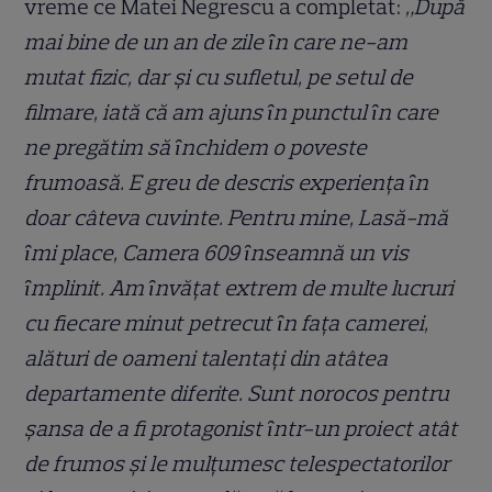
vreme ce Matei Negrescu a completat:
„După
mai bine de un an de zile ȋn care ne-am
mutat fizic, dar și cu sufletul, pe setul de
filmare, iată că am ajuns ȋn punctul ȋn care
ne pregătim să ȋnchidem o poveste
frumoasă. E greu de descris experienţa ȋn
doar câteva cuvinte. Pentru mine, Lasă-mă
ȋmi place, Camera 609 ȋnseamnă un vis
ȋmplinit. Am ȋnvăţat extrem de multe lucruri
cu fiecare minut petrecut ȋn faţa camerei,
alături de oameni talentaţi din atâtea
departamente diferite. Sunt norocos pentru
șansa de a fi protagonist ȋntr-un proiect atât
de frumos și le mulţumesc telespectatorilor