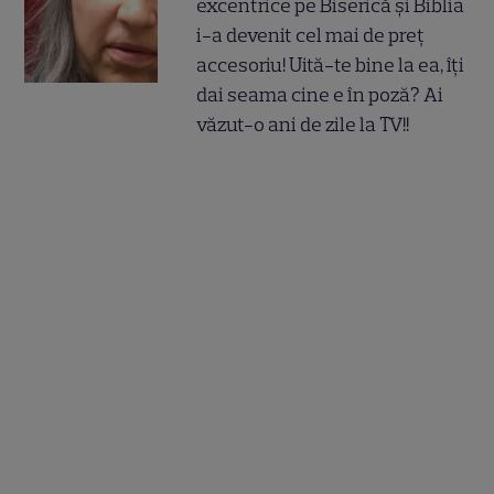
excentrice pe Biserică și Biblia
i-a devenit cel mai de preț
accesoriu! Uită-te bine la ea, îți
dai seama cine e în poză? Ai
văzut-o ani de zile la TV!!