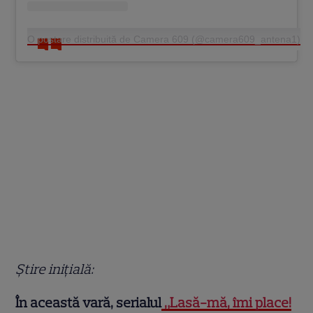
O postare distribuită de Camera 609 (@camera609_antena1)
Știre inițială:
În această vară, serialul
„Lasă-mă, îmi place!