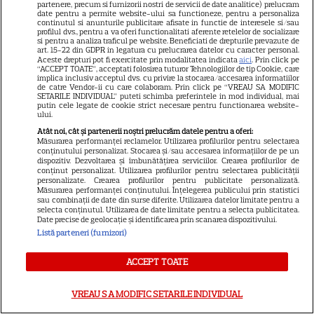
partenere, precum si furnizorii nostri de servicii de date analitice) prelucram
date pentru a permite website-ului sa functioneze, pentru a personaliza
continutul si anunturile publicitare afisate in functie de interesele si/sau
profilul dvs., pentru a va oferi functionalitati aferente retelelor de socializare
si pentru a analiza traficul pe website. Beneficiati de drepturile prevazute de
art. 15-22 din GDPR in legatura cu prelucrarea datelor cu caracter personal.
SERIALE
Aceste drepturi pot fi exercitate prin modalitatea indicata
aici
. Prin click pe
“ACCEPT TOATE”, acceptati folosirea tuturor Tehnologiilor de tip Cookie, care
implica inclusiv acceptul dvs. cu privire la stocarea/accesarea informatiilor
de catre Vendor-ii cu care colaboram. Prin click pe “VREAU SA MODIFIC
SETARILE INDIVIDUAL” puteti schimba preferintele in mod individual, mai
putin cele legate de cookie strict necesare pentru functionarea website-
ului.
Atât noi, cât și partenerii noștri prelucrăm datele pentru a oferi:
Măsurarea performanței reclamelor. Utilizarea profilurilor pentru selectarea
conținutului personalizat. Stocarea și/sau accesarea informațiilor de pe un
dispozitiv. Dezvoltarea și îmbunătățirea serviciilor. Crearea profilurilor de
conținut personalizat. Utilizarea profilurilor pentru selectarea publicității
personalizate. Crearea profilurilor pentru publicitate personalizată.
Măsurarea performanței conținutului. Înțelegerea publicului prin statistici
sau combinații de date din surse diferite. Utilizarea datelor limitate pentru a
selecta conținutul. Utilizarea de date limitate pentru a selecta publicitatea.
Date precise de geolocație și identificarea prin scanarea dispozitivului.
Listă parteneri (furnizori)
ACCEPT TOATE
VREAU SA MODIFIC SETARILE INDIVIDUAL