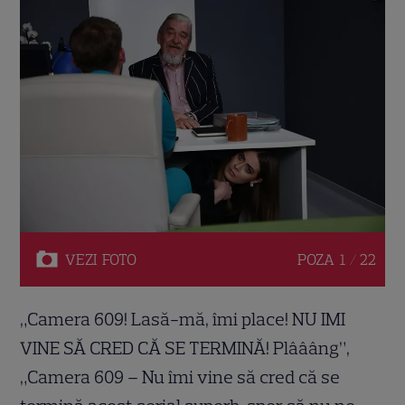
VEZI
FOTO
POZA
1 / 22
„Camera 609! Lasă-mă, îmi place! NU IMI
VINE SĂ CRED CĂ SE TERMINĂ! Plâââng”,
„Camera 609 – Nu îmi vine să cred că se