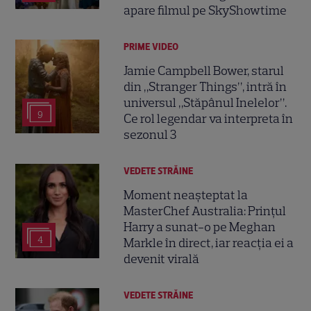
apare filmul pe SkyShowtime
PRIME VIDEO
Jamie Campbell Bower, starul
din „Stranger Things”, intră în
universul „Stăpânul Inelelor”.
9
Ce rol legendar va interpreta în
sezonul 3
VEDETE STRĂINE
Moment neașteptat la
MasterChef Australia: Prințul
Harry a sunat-o pe Meghan
4
Markle în direct, iar reacția ei a
devenit virală
VEDETE STRĂINE