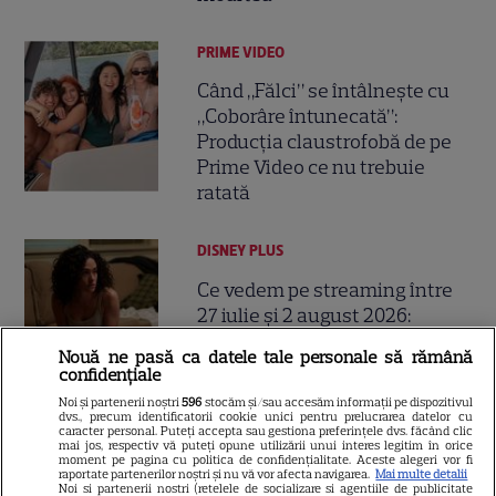
PRIME VIDEO
Când „Fălci” se întâlnește cu
„Coborâre întunecată”:
Producția claustrofobă de pe
Prime Video ce nu trebuie
ratată
DISNEY PLUS
Ce vedem pe streaming între
27 iulie și 2 august 2026:
Diavolul se îmbracă de la Prada
Nouă ne pasă ca datele tale personale să rămână
18
2 pe Disney+ și mari noutăți
confidențiale
Netflix
Noi și partenerii noștri
596
stocăm și/sau accesăm informații pe dispozitivul
dvs., precum identificatorii cookie unici pentru prelucrarea datelor cu
caracter personal. Puteți accepta sau gestiona preferințele dvs. făcând clic
mai jos, respectiv vă puteți opune utilizării unui interes legitim în orice
NETFLIX
moment pe pagina cu politica de confidențialitate. Aceste alegeri vor fi
raportate partenerilor noștri și nu vă vor afecta navigarea.
Mai multe detalii
Josh Hartnett revine pe Netflix
Noi si partenerii nostri (retelele de socializare si agentiile de publicitate