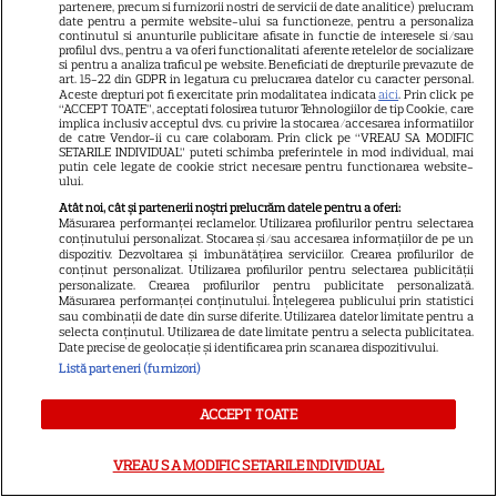
partenere, precum si furnizorii nostri de servicii de date analitice) prelucram
în thrillerul „Below”! Noutăți
date pentru a permite website-ului sa functioneze, pentru a personaliza
continutul si anunturile publicitare afisate in functie de interesele si/sau
majore despre premiile Emmy
profilul dvs., pentru a va oferi functionalitati aferente retelelor de socializare
si pentru a analiza traficul pe website. Beneficiati de drepturile prevazute de
și noul serial Dan Brown
art. 15-22 din GDPR in legatura cu prelucrarea datelor cu caracter personal.
Aceste drepturi pot fi exercitate prin modalitatea indicata
aici
. Prin click pe
“ACCEPT TOATE”, acceptati folosirea tuturor Tehnologiilor de tip Cookie, care
implica inclusiv acceptul dvs. cu privire la stocarea/accesarea informatiilor
DISNEY PLUS
de catre Vendor-ii cu care colaboram. Prin click pe “VREAU SA MODIFIC
SETARILE INDIVIDUAL” puteti schimba preferintele in mod individual, mai
putin cele legate de cookie strict necesare pentru functionarea website-
Care-i buna și care-i reaua?
ului.
Emmy Rossum revine
Atât noi, cât și partenerii noștri prelucrăm datele pentru a oferi:
spectaculos pe Disney+ în
Măsurarea performanței reclamelor. Utilizarea profilurilor pentru selectarea
conținutului personalizat. Stocarea și/sau accesarea informațiilor de pe un
3
thrillerul psihologic „Furie și
dispozitiv. Dezvoltarea și îmbunătățirea serviciilor. Crearea profilurilor de
conținut personalizat. Utilizarea profilurilor pentru selectarea publicității
seducție”
personalizate. Crearea profilurilor pentru publicitate personalizată.
Măsurarea performanței conținutului. Înțelegerea publicului prin statistici
sau combinații de date din surse diferite. Utilizarea datelor limitate pentru a
selecta conținutul. Utilizarea de date limitate pentru a selecta publicitatea.
ȘTIRI
Date precise de geolocație și identificarea prin scanarea dispozitivului.
Listă parteneri (furnizori)
25 de ani de la lansarea
filmului „Stăpânul inelelor:
ACCEPT TOATE
Frăția Inelului”! Cum a creat
Peter Jackson una dintre cele
VREAU SA MODIFIC SETARILE INDIVIDUAL
mai iubite producții fantasy din