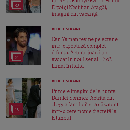
turcești. Fahriye Evcen, Hande
32
Erçel și Neslihan Atagül,
imagini din vacanță
VEDETE STRĂINE
Can Yaman revine pe ecrane
într-o ipostază complet
diferită. Actorul joacă un
31
avocat în noul serial „Bro”,
filmat în Italia
VEDETE STRĂINE
Primele imagini de la nunta
Damlei Sönmez. Actrița din
„Legea familiei” s-a căsătorit
13
într-o ceremonie discretă la
Istanbul