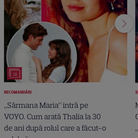
18
RECOMANDĂRI
S
„Sărmana Maria” intră pe
VOYO. Cum arată Thalía la 30
de ani după rolul care a făcut-o