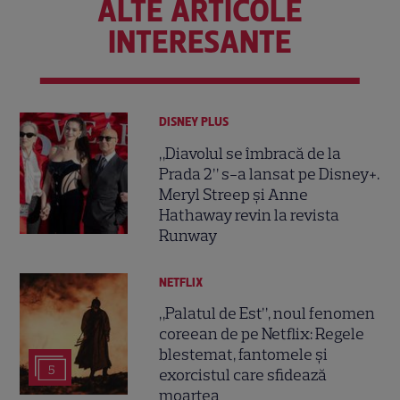
ALTE ARTICOLE
INTERESANTE
DISNEY PLUS
„Diavolul se îmbracă de la
Prada 2” s-a lansat pe Disney+.
Meryl Streep și Anne
Hathaway revin la revista
Runway
NETFLIX
„Palatul de Est”, noul fenomen
coreean de pe Netflix: Regele
blestemat, fantomele și
5
exorcistul care sfidează
moartea