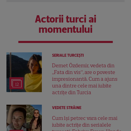
Actorii turci ai
momentului
SERIALE TURCEŞTI
Demet Özdemir, vedeta din
„Fata din vis”, are o poveste
impresionantă. Cum a ajuns
12
una dintre cele mai iubite
actrițe din Turcia
VEDETE STRĂINE
Cum își petrec vara cele mai
iubite actrițe din serialele