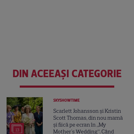
DIN ACEEAȘI CATEGORIE
SKYSHOWTIME
Scarlett Johansson și Kristin
Scott Thomas, din nou mamă
și fiică pe ecran în „My
13
Mother's Wedding”. Când