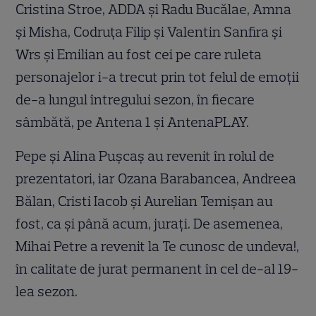
Cristina Stroe, ADDA şi Radu Bucălae, Amna
şi Misha, Codruţa Filip şi Valentin Sanfira şi
Wrs şi Emilian au fost cei pe care ruleta
personajelor i-a trecut prin tot felul de emoţii
de-a lungul întregului sezon, în fiecare
sâmbătă, pe Antena 1 și AntenaPLAY.
Pepe și Alina Pușcaș au revenit în rolul de
prezentatori, iar Ozana Barabancea, Andreea
Bălan, Cristi Iacob şi Aurelian Temişan au
fost, ca și până acum, jurați. De asemenea,
Mihai Petre a revenit la Te cunosc de undeva!,
în calitate de jurat permanent în cel de-al 19-
lea sezon.