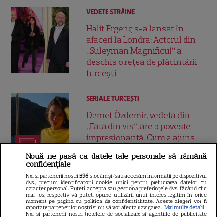
VEDETE STRĂINE
Halit Ergenç s-a lansat în
afaceri la Londra: Actorul din
„Suleyman Magnificul” a
deschis o rețea de plăcintării
turcești
SERIALE TURCEŞTI
Demet Özdemir, vedeta din
„Fata din vis”, are o poveste
impresionantă. Cum a ajuns
12
una dintre cele mai iubite
Nouă ne pasă ca datele tale personale să rămână
actrițe din Turcia
confidențiale
Noi și partenerii noștri
596
stocăm și/sau accesăm informații pe dispozitivul
dvs., precum identificatorii cookie unici pentru prelucrarea datelor cu
VEDETE STRĂINE
caracter personal. Puteți accepta sau gestiona preferințele dvs. făcând clic
mai jos, respectiv vă puteți opune utilizării unui interes legitim în orice
Cum își petrec vara cele mai
moment pe pagina cu politica de confidențialitate. Aceste alegeri vor fi
raportate partenerilor noștri și nu vă vor afecta navigarea.
Mai multe detalii
iubite actrițe din serialele
Noi si partenerii nostri (retelele de socializare si agentiile de publicitate