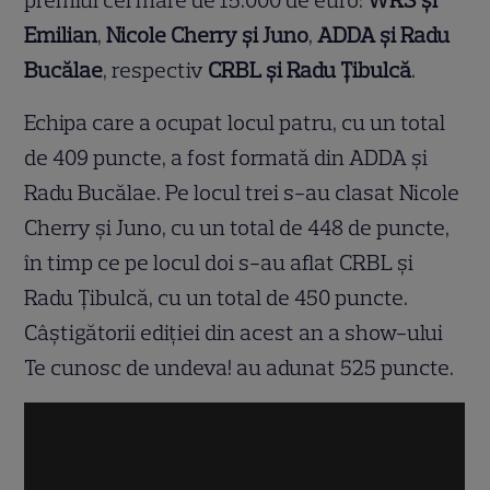
premiul cel mare de 15.000 de euro:
WRS și
Emilian
,
Nicole Cherry și Juno
,
ADDA și Radu
Bucălae
, respectiv
CRBL și Radu Țibulcă
.
Echipa care a ocupat locul patru, cu un total
de 409 puncte, a fost formată din ADDA și
Radu Bucălae. Pe locul trei s-au clasat Nicole
Cherry și Juno, cu un total de 448 de puncte,
în timp ce pe locul doi s-au aflat CRBL și
Radu Țibulcă, cu un total de 450 puncte.
Câștigătorii ediției din acest an a show-ului
Te cunosc de undeva! au adunat 525 puncte.