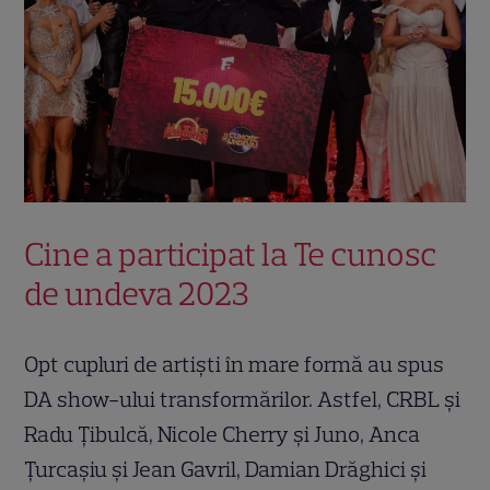
Cine a participat la Te cunosc
de undeva 2023
Opt cupluri de artişti în mare formă au spus
DA show-ului transformărilor. Astfel, CRBL şi
Radu Ţibulcă, Nicole Cherry şi Juno, Anca
Ţurcaşiu şi Jean Gavril, Damian Drăghici şi