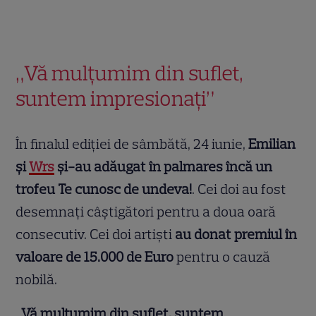
„Vă mulțumim din suflet,
suntem impresionați”
În finalul ediției de sâmbătă, 24 iunie,
Emilian
și
Wrs
şi-au adăugat în palmares încă un
trofeu Te cunosc de undeva!
. Cei doi au fost
desemnați câștigători pentru a doua oară
consecutiv. Cei doi artişti
au donat premiul în
valoare de 15.000 de Euro
pentru o cauză
nobilă.
„
Vă mulțumim din suflet, suntem