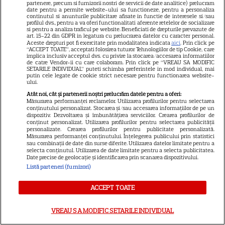
partenere, precum si furnizorii nostri de servicii de date analitice) prelucram
turcești. Fahriye Evcen, Hande
date pentru a permite website-ului sa functioneze, pentru a personaliza
continutul si anunturile publicitare afisate in functie de interesele si/sau
32
Erçel și Neslihan Atagül,
profilul dvs., pentru a va oferi functionalitati aferente retelelor de socializare
si pentru a analiza traficul pe website. Beneficiati de drepturile prevazute de
imagini din vacanță
art. 15-22 din GDPR in legatura cu prelucrarea datelor cu caracter personal.
Aceste drepturi pot fi exercitate prin modalitatea indicata
aici
. Prin click pe
“ACCEPT TOATE”, acceptati folosirea tuturor Tehnologiilor de tip Cookie, care
implica inclusiv acceptul dvs. cu privire la stocarea/accesarea informatiilor
VEDETE STRĂINE
de catre Vendor-ii cu care colaboram. Prin click pe “VREAU SA MODIFIC
SETARILE INDIVIDUAL” puteti schimba preferintele in mod individual, mai
Can Yaman revine pe ecrane
putin cele legate de cookie strict necesare pentru functionarea website-
ului.
într-o ipostază complet
Atât noi, cât și partenerii noștri prelucrăm datele pentru a oferi:
diferită. Actorul joacă un
Măsurarea performanței reclamelor. Utilizarea profilurilor pentru selectarea
31
avocat în noul serial „Bro”,
conținutului personalizat. Stocarea și/sau accesarea informațiilor de pe un
dispozitiv. Dezvoltarea și îmbunătățirea serviciilor. Crearea profilurilor de
filmat în Italia
conținut personalizat. Utilizarea profilurilor pentru selectarea publicității
personalizate. Crearea profilurilor pentru publicitate personalizată.
Măsurarea performanței conținutului. Înțelegerea publicului prin statistici
sau combinații de date din surse diferite. Utilizarea datelor limitate pentru a
selecta conținutul. Utilizarea de date limitate pentru a selecta publicitatea.
Date precise de geolocație și identificarea prin scanarea dispozitivului.
Listă parteneri (furnizori)
ARTICOLE PARTENERI
ACCEPT TOATE
VREAU SA MODIFIC SETARILE INDIVIDUAL
Anunțul momentului! A vrut