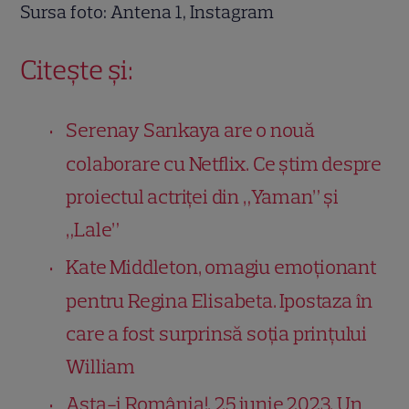
Sursa foto: Antena 1, Instagram
Citește și:
Serenay Sarıkaya are o nouă
colaborare cu Netflix. Ce știm despre
proiectul actriței din „Yaman” și
„Lale”
Kate Middleton, omagiu emoționant
pentru Regina Elisabeta. Ipostaza în
care a fost surprinsă soția prințului
William
Asta-i România!, 25 iunie 2023. Un