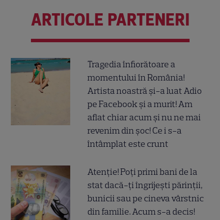
ARTICOLE PARTENERI
Tragedia înfiorătoare a
momentului în România!
Artista noastră și-a luat Adio
pe Facebook și a murit! Am
aflat chiar acum și nu ne mai
revenim din șoc! Ce i s-a
întâmplat este crunt
Atenție! Poți primi bani de la
stat dacă-ți îngrijești părinții,
bunicii sau pe cineva vârstnic
din familie. Acum s-a decis!