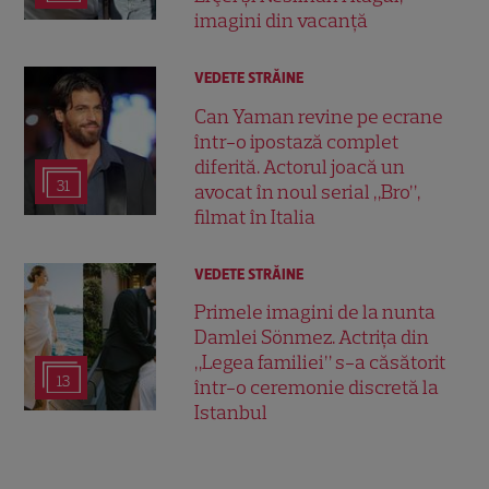
imagini din vacanță
VEDETE STRĂINE
Can Yaman revine pe ecrane
într-o ipostază complet
diferită. Actorul joacă un
31
avocat în noul serial „Bro”,
filmat în Italia
VEDETE STRĂINE
Primele imagini de la nunta
Damlei Sönmez. Actrița din
„Legea familiei” s-a căsătorit
13
într-o ceremonie discretă la
Istanbul