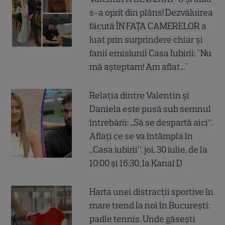
s-a oprit din plâns! Dezvăluirea
făcută ÎN FAȚA CAMERELOR a
luat prin surprindere chiar și
fanii emisiunii Casa Iubirii: "Nu
mă așteptam! Am aflat..."
Relația dintre Valentin și
Daniela este pusă sub semnul
întrebării: „Să se despartă aici”.
Aflați ce se va întâmpla în
„Casa iubirii”, joi, 30 iulie, de la
10:00 și 16:30, la Kanal D
Harta unei distracții sportive în
mare trend la noi în București:
padle tennis. Unde găsești