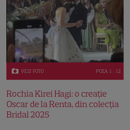
VEZI
FOTO
POZA
1 / 12
Rochia Kirei Hagi: o creație
Oscar de la Renta, din colecția
Bridal 2025