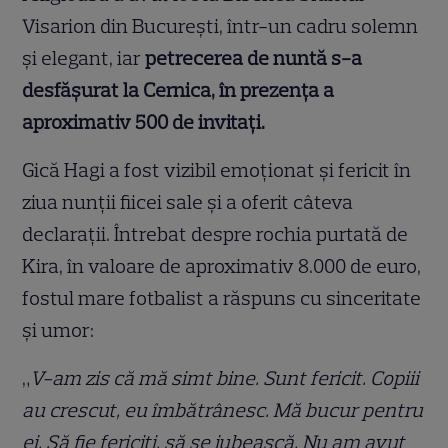
Visarion din București, într-un cadru solemn
și elegant, iar
petrecerea de nuntă s-a
desfășurat la Cernica, în prezența a
aproximativ 500 de invitați.
Gică Hagi a fost vizibil emoționat și fericit în
ziua nunții fiicei sale și a oferit câteva
declarații. Întrebat despre rochia purtată de
Kira, în valoare de aproximativ 8.000 de euro,
fostul mare fotbalist a răspuns cu sinceritate
și umor:
„
V-am zis că mă simt bine. Sunt fericit. Copiii
au crescut, eu îmbătrânesc. Mă bucur pentru
ei. Să fie fericiți, să se iubească. Nu am avut