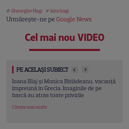
Gheorghe Hagi
kira hagi
Urmărește-ne pe
Google News
Cel mai nou VIDEO
PE ACELAȘI SUBIECT
canță
Irina Fodor, primul mesaj după
Ramo
repartizarea fiicei la liceu: „Libertate,
neaș
frate!”. Unde pleacă în vacanță
tran
ani 
Citește mai multe
Citeș