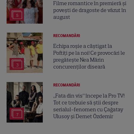
Filme romantice în premieră și
povești de dragoste de văzut în
5
august
RECOMANDĂRI
Echipa roșie a câștigat la
Poftiți pe la noi! Ce provocări le
pregătește Nea Mărin
3
concurenților diseară
RECOMANDĂRI
„Fata din vis” începe la Pro TV!
Tot ce trebuie să știi despre
serialul-fenomen cu Çağatay
7
Ulusoy și Demet Özdemir