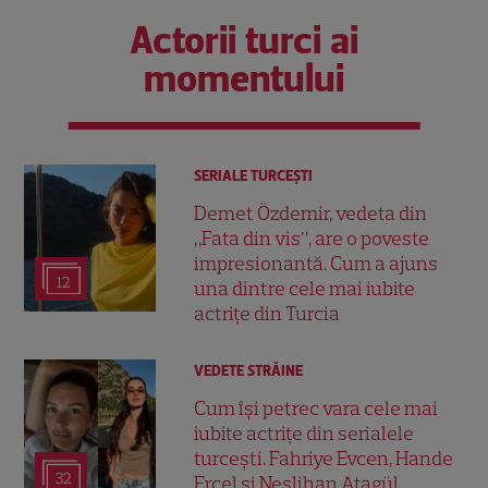
Actorii turci ai
momentului
SERIALE TURCEŞTI
Demet Özdemir, vedeta din
„Fata din vis”, are o poveste
impresionantă. Cum a ajuns
12
una dintre cele mai iubite
actrițe din Turcia
VEDETE STRĂINE
Cum își petrec vara cele mai
iubite actrițe din serialele
turcești. Fahriye Evcen, Hande
32
Erçel și Neslihan Atagül,