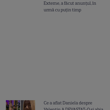
Externe, a făcut anunțul, în
urmă cu puțin timp
Ce a aflat Daniela despre
Valentin A DEVASTAT-O și abia