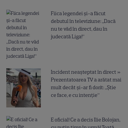
Fiica legendei și-a făcut
debutul în televiziune: „Dacă
nu te văd în direct, dau în
judecată Liga!”
Incident neașteptat în direct »
Prezentatoarea TV a arătat mai
mult decât și-ar fi dorit: „Știe
ce face, e cu intenție”
E oficial! Ce a decis Ilie Bolojan,
cu puțin timp în urmă! Toată