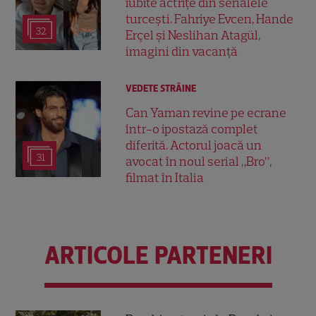
iubite actrițe din serialele
turcești. Fahriye Evcen, Hande
32
Erçel și Neslihan Atagül,
imagini din vacanță
VEDETE STRĂINE
Can Yaman revine pe ecrane
într-o ipostază complet
diferită. Actorul joacă un
31
avocat în noul serial „Bro”,
filmat în Italia
ARTICOLE PARTENERI