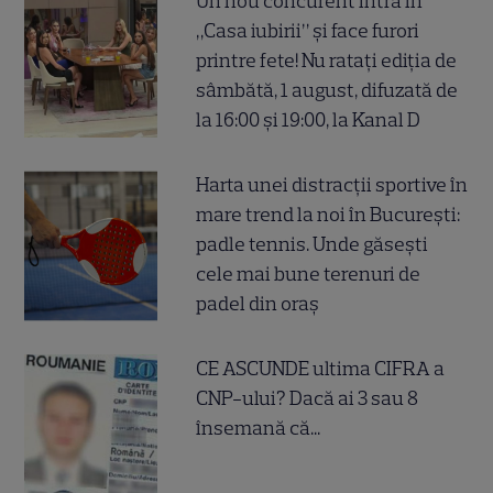
Un nou concurent intră în
„Casa iubirii” și face furori
printre fete! Nu ratați ediția de
sâmbătă, 1 august, difuzată de
la 16:00 și 19:00, la Kanal D
Harta unei distracții sportive în
mare trend la noi în București:
padle tennis. Unde găsești
cele mai bune terenuri de
padel din oraș
CE ASCUNDE ultima CIFRA a
CNP-ului? Dacă ai 3 sau 8
însemană că...