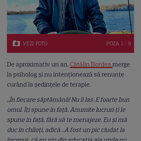
VEZI
FOTO
POZA
1 / 9
De aproximativ un an,
Cătălin Bordea
merge
la psiholog și nu intenționează să renunțe
curând la ședințele de terapie.
„În fiecare săptămână! Nu îl las. E foarte bun
omul. Îți spune în față. Anumite lucruri ți le
spune în față, fără să te menajeze. Eu și mă
duc în chiloți, adică…A fost un pic ciudat la
început, că eu vin din educația aia unde nu