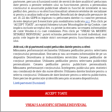
Meryl Streep, gest
partenere, precum si furnizorii nostri de servicii de date analitice) prelucram
date pentru a permite website-ului sa functioneze, pentru a personaliza
impresionant pentru Anne
continutul si anunturile publicitare afisate in functie de interesele si/sau
profilul dvs., pentru a va oferi functionalitati aferente retelelor de socializare
Hathaway și Emily Blunt la
si pentru a analiza traficul pe website. Beneficiati de drepturile prevazute de
9
art. 15-22 din GDPR in legatura cu prelucrarea datelor cu caracter personal.
„Diavolul se îmbracă de la
Aceste drepturi pot fi exercitate prin modalitatea indicata
aici
. Prin click pe
Prada 2”. Ce salarii ar fi primit
“ACCEPT TOATE”, acceptati folosirea tuturor Tehnologiilor de tip Cookie, care
implica inclusiv acceptul dvs. cu privire la stocarea/accesarea informatiilor
actrițele
de catre Vendor-ii cu care colaboram. Prin click pe “VREAU SA MODIFIC
SETARILE INDIVIDUAL” puteti schimba preferintele in mod individual, mai
putin cele legate de cookie strict necesare pentru functionarea website-
ului.
VEDETE STRĂINE
Atât noi, cât și partenerii noștri prelucrăm datele pentru a oferi:
Măsurarea performanței reclamelor. Utilizarea profilurilor pentru selectarea
Tom Holland, decizie radicală
conținutului personalizat. Stocarea și/sau accesarea informațiilor de pe un
pentru noul său film! Ce
dispozitiv. Dezvoltarea și îmbunătățirea serviciilor. Crearea profilurilor de
conținut personalizat. Utilizarea profilurilor pentru selectarea publicității
promisiune a făcut actorul
personalizate. Crearea profilurilor pentru publicitate personalizată.
13
Măsurarea performanței conținutului. Înțelegerea publicului prin statistici
după momentele virale în care
sau combinații de date din surse diferite. Utilizarea datelor limitate pentru a
a făcut senzație prin dans
selecta conținutul. Utilizarea de date limitate pentru a selecta publicitatea.
Date precise de geolocație și identificarea prin scanarea dispozitivului.
Listă parteneri (furnizori)
SKYSHOWTIME
ACCEPT TOATE
Scarlett Johansson și Kristin
Scott Thomas, din nou mamă
VREAU SA MODIFIC SETARILE INDIVIDUAL
și fiică pe ecran în „My