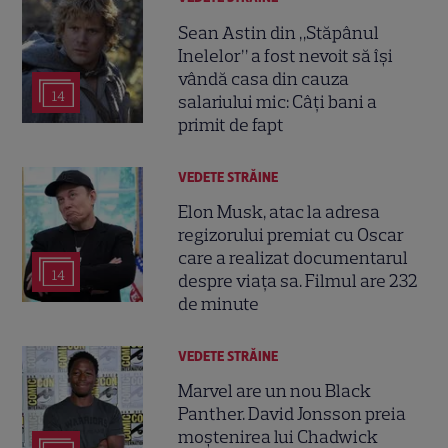
Sean Astin din „Stăpânul
Inelelor” a fost nevoit să își
vândă casa din cauza
14
salariului mic: Câți bani a
primit de fapt
VEDETE STRĂINE
Elon Musk, atac la adresa
regizorului premiat cu Oscar
care a realizat documentarul
14
despre viața sa. Filmul are 232
de minute
VEDETE STRĂINE
Marvel are un nou Black
Panther. David Jonsson preia
moștenirea lui Chadwick