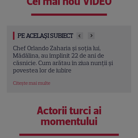
Cel mai nou VIDEO
PE ACELAȘI SUBIECT
Cine este Cosmin Curticăpean, soțul
Ceza
Laurei Cosoi. Afaceri, vârstă și povestea
dată
i
de iubire care durează de peste 10 ani
ales 
Citește mai multe
Citeș
Actorii turci ai
momentului