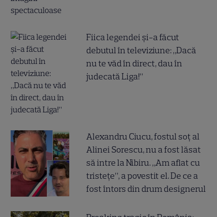
Fiica legendei și-a făcut
debutul în televiziune: „Dacă
nu te văd în direct, dau în
judecată Liga!”
Alexandru Ciucu, fostul soț al
Alinei Sorescu, nu a fost lăsat
să intre la Nibiru. „Am aflat cu
tristețe”, a povestit el. De ce a
fost întors din drum designerul