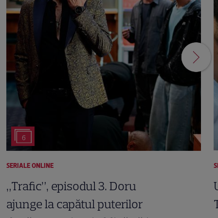
6
SERIALE ONLINE
S
„Trafic”, episodul 3. Doru
ajunge la capătul puterilor