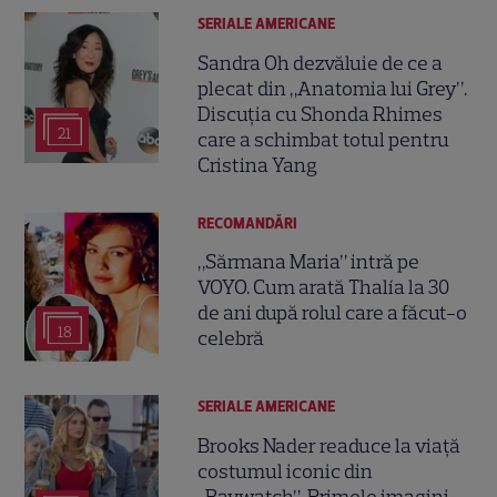
SERIALE AMERICANE
Sandra Oh dezvăluie de ce a
plecat din „Anatomia lui Grey”.
Discuția cu Shonda Rhimes
21
care a schimbat totul pentru
Cristina Yang
RECOMANDĂRI
„Sărmana Maria” intră pe
VOYO. Cum arată Thalía la 30
de ani după rolul care a făcut-o
18
celebră
SERIALE AMERICANE
Brooks Nader readuce la viață
costumul iconic din
„Baywatch”. Primele imagini