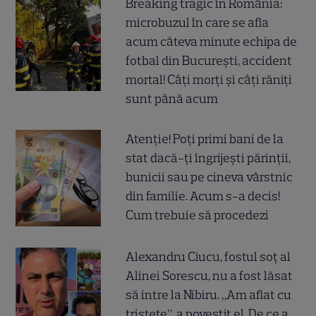
Breaking tragic în România:
microbuzul în care se afla
acum câteva minute echipa de
fotbal din București, accident
mortal! Câți morți și câți răniți
sunt până acum
Atenție! Poți primi bani de la
stat dacă-ți îngrijești părinții,
bunicii sau pe cineva vârstnic
din familie. Acum s-a decis!
Cum trebuie să procedezi
Alexandru Ciucu, fostul soț al
Alinei Sorescu, nu a fost lăsat
să intre la Nibiru. „Am aflat cu
tristețe”, a povestit el. De ce a