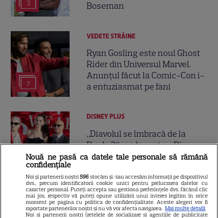
3
Boseman
VEDETE STRĂINE
Ryan Gosling este noul Ghost
Rider din Universul Marvel.
Anunțul făcut la Comic-Con i-
7
a entuziasmat pe fani
DISNEY PLUS
„Diavolul se îmbracă de la
Prada 2” s-a lansat pe Disney+.
Meryl Streep și Anne
Nouă ne pasă ca datele tale personale să rămână
confidențiale
Hathaway revin la revista
Noi și partenerii noștri
596
stocăm și/sau accesăm informații pe dispozitivul
Runway
dvs., precum identificatorii cookie unici pentru prelucrarea datelor cu
caracter personal. Puteți accepta sau gestiona preferințele dvs. făcând clic
mai jos, respectiv vă puteți opune utilizării unui interes legitim în orice
moment pe pagina cu politica de confidențialitate. Aceste alegeri vor fi
VEDETE STRĂINE
raportate partenerilor noștri și nu vă vor afecta navigarea.
Mai multe detalii
Noi si partenerii nostri (retelele de socializare si agentiile de publicitate