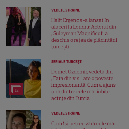
VEDETE STRĂINE
Halit Ergenç s-a lansat în
afaceri la Londra: Actorul din
„Suleyman Magnificul” a
deschis o rețea de plăcintării
turcești
SERIALE TURCEŞTI
Demet Özdemir, vedeta din
„Fata din vis”, are o poveste
impresionantă. Cum a ajuns
12
una dintre cele mai iubite
actrițe din Turcia
VEDETE STRĂINE
Cum își petrec vara cele mai