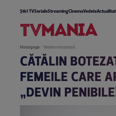
Știri TV
Seriale
Streaming
Cinema
Vedete
Actualita
Homepage
/
Vedete româneşti
CĂTĂLIN BOTEZA
FEMEILE CARE A
„DEVIN PENIBILE