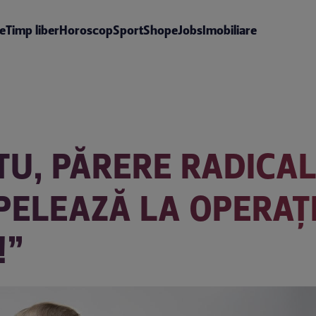
te
Timp liber
Horoscop
Sport
Shop
eJobs
Imobiliare
TU, PĂRERE RADICA
PELEAZĂ LA OPERAȚII
!”