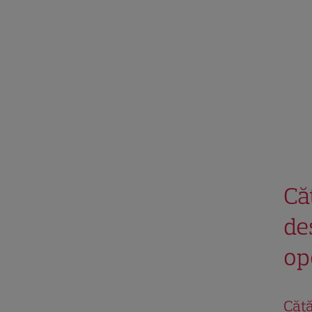
Că
de
op
Cătă