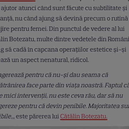
e ajutor atunci când sunt făcute cu subtilitate și
anță, nu când ajung să devină precum o rutină
ijire pentru femei. Din punctul de vedere al lui
lin Botezatu, multe dintre vedetele din Român
g să cadă în capcana operațiilor estetice și-și
ază un aspect nenatural, ridicol.
agerează pentru că nu-și dau seama că
trânirea face parte din viața noastră. Faptul că
e mici intervenții, nu este ceva rău, dar să nu
ereze pentru că devin penibile. Majoritatea su
bile
„, este părerea lui
Cătălin Botezatu.