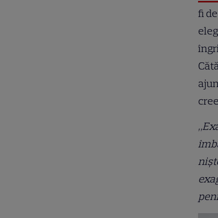
fi d
eleg
îngr
Cătă
ajun
cree
„Ex
îmbă
nișt
exag
peni