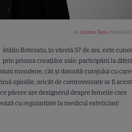
de
Cristina Țapu
,
09 iunie 202
ătălin Botezatu, în vârstă 57 de ani, este cuno
prin prisma creațiilor sale, participării la difer
iuni mondene, cât și datorită curajului cu care 
imă opiniile, oricât de controversate ar fi aces
 ce părere are designerul despre femeile care
ează cu regularitate la medicul estetician!