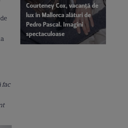
Courteney Cox, vacanță de
lux în Mallorca alături de
 de
Pedro Pascal. Imagini
spectaculoase
ia
 fac
nt