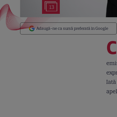
13
Adaugă-ne ca sursă preferată în Google
C
emis
expr
Iată
apel