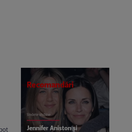
Recomandări
Vedete străine
Jennifer Aniston și
pot