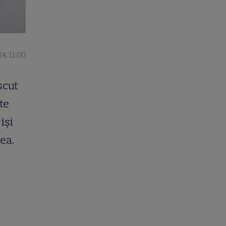
4, 11:00
scut
ite
își
tea.