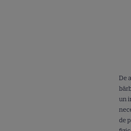
De a
bărb
un i
nece
de p
fizi