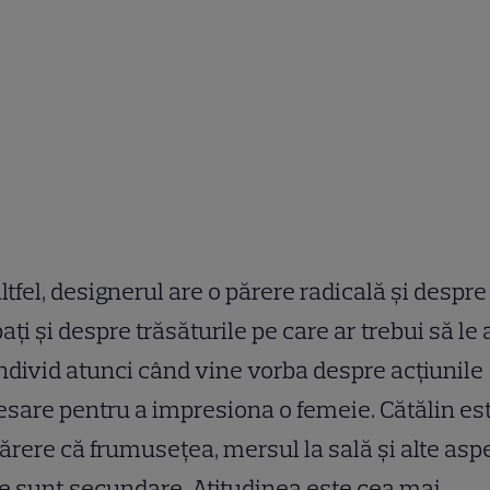
ltfel, designerul are o părere radicală și despre
ați și despre trăsăturile pe care ar trebui să le 
ndivid atunci când vine vorba despre acțiunile
sare pentru a impresiona o femeie. Cătălin es
ărere că frumusețea, mersul la sală și alte asp
ce sunt secundare. Atitudinea este cea mai