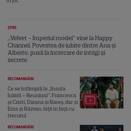
în joc
ȘTIRI
„Velvet - Imperiul modei” vine la Happy
Channel. Povestea de iubire dintre Ana și
Alberto, pusă la încercare de intrigi și
secrete
RECOMANDĂRI
Ce se întâmplă la „Insula
Iubirii – Reuniuni”. Francesca
4
și Cristi, Daiana și Rareș, dar și
Ema și Răzvan, față în față cu
trecutul
RECOMANDĂRI