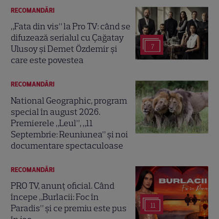
RECOMANDĂRI
„Fata din vis” la Pro TV: când se
difuzează serialul cu Çağatay
7
Ulusoy și Demet Özdemir și
care este povestea
RECOMANDĂRI
National Geographic, program
special în august 2026.
Premierele „Leul”, „11
Septembrie: Reuniunea” și noi
documentare spectaculoase
RECOMANDĂRI
PRO TV, anunț oficial. Când
începe „Burlacii: Foc în
11
Paradis” și ce premiu este pus