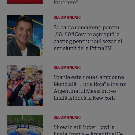
întrecere”
RECOMANDĂRI
Se caută concurenți pentru
„50/50”! Cove te așteaptă la
casting pentru noul sezon al
emisiunii de la Prima TV
RECOMANDĂRI
Spania este noua Campioană
Mondială! „Furia Roja” a învins
Argentina lui Messi într-o
finală istorică la New York
RECOMANDĂRI
Show în stil Super Bowl la
finala Spania – Argentina! Ce