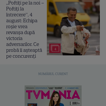
„Poftiți pe la noi –
Poftiți la
întrecere”, 4
august: Echipa
roșie vrea
revanșa după
victoria
adversarilor. Ce
4
probă îi așteaptă
pe concurenți
NUMĂRUL CURENT