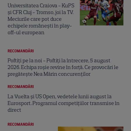
Universitatea Craiova - KuPS
și CFR Cluj - Tromso, joi la TV.
Meciurile care pot duce
echipele românești în play-
off-ul european
RECOMANDĂRI
Poftiți pe la noi - Poftiți la întrecere, 5 august
2026. Echipa roșie revine în forță. Ce provocări le
pregătește Nea Mărin concurenților
RECOMANDĂRI
La Vuelta și US Open, vedetele lunii august la
Eurosport. Programul competițiilor transmise în
direct
RECOMANDĂRI