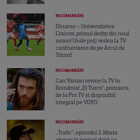
RECOMANDĂRI
Dinamo – Universitatea
Craiova, primul derby din noul
sezon! Unde poți vedea la TV
confruntarea de pe Arcul de
Triumf
RECOMANDĂRI
Can Yaman revine la TV în
România! „El Turco”, premiera
de la Pro TV și disponibil
integral pe VOYO
RECOMANDĂRI
„Trafic”, episodul 2. Maria
ajunge în pericol după ce