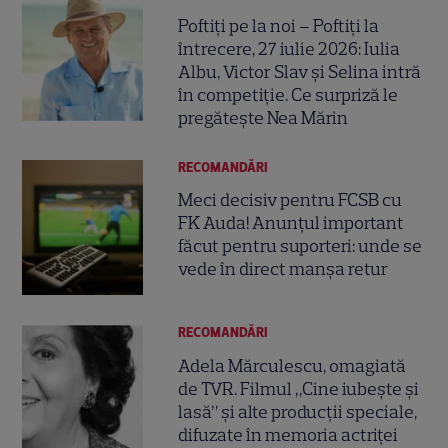
Poftiți pe la noi – Poftiți la
întrecere, 27 iulie 2026: Iulia
Albu, Victor Slav și Selina intră
în competiție. Ce surpriză le
pregătește Nea Mărin
RECOMANDĂRI
Meci decisiv pentru FCSB cu
FK Auda! Anunțul important
făcut pentru suporteri: unde se
vede în direct manșa retur
RECOMANDĂRI
Adela Mărculescu, omagiată
de TVR. Filmul „Cine iubește și
lasă” și alte producții speciale,
difuzate în memoria actriței