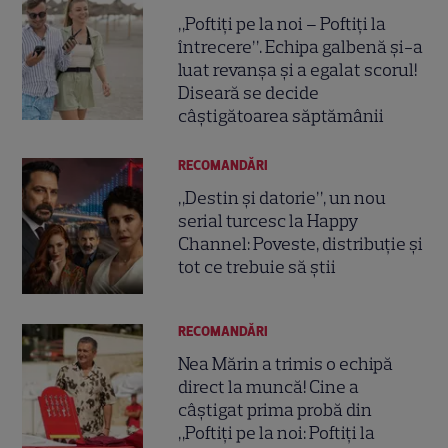
„Poftiți pe la noi – Poftiți la
întrecere”. Echipa galbenă și-a
luat revanșa și a egalat scorul!
Diseară se decide
câștigătoarea săptămânii
RECOMANDĂRI
„Destin și datorie”, un nou
serial turcesc la Happy
Channel: Poveste, distribuție și
tot ce trebuie să știi
RECOMANDĂRI
Nea Mărin a trimis o echipă
direct la muncă! Cine a
câștigat prima probă din
„Poftiți pe la noi: Poftiți la