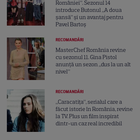
României”. Sezonul 14
introduce Butonul „A doua
șansă” și un avantaj pentru
Pavel Bartoș
RECOMANDĂRI
MasterChef România revine
cu sezonul 11. Gina Pistol
anunță un sezon „dus la un alt
nivel”
RECOMANDĂRI
„Caracatița”, serialul care a
făcut istorie în România, revine
la TV. Plus un film inspirat
dintr-un caz real incredibil