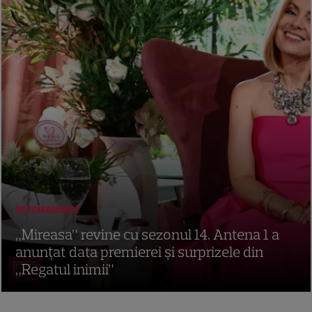
RECOMANDĂRI
„Mireasa” revine cu sezonul 14. Antena 1 a
anunțat data premierei și surprizele din
„Regatul inimii”
21