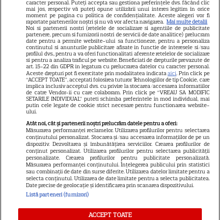
GSP
caracter personal. Puteți accepta sau gestiona preferințele dvs. făcând clic
mai jos, respectiv vă puteți opune utilizării unui interes legitim în orice
Știri mondene
moment pe pagina cu politica de confidențialitate. Aceste alegeri vor fi
raportate partenerilor noștri și nu vă vor afecta navigarea.
Mai multe detalii
Noi si partenerii nostri (retelele de socializare si agentiile de publicitate
Avantaje
partenere, precum si furnizorii nostri de servicii de date analitice) prelucram
date pentru a permite website-ului sa functioneze, pentru a personaliza
Elle
continutul si anunturile publicitare afisate in functie de interesele si/sau
profilul dvs., pentru a va oferi functionalitati aferente retelelor de socializare
Unica
si pentru a analiza traficul pe website. Beneficiati de drepturile prevazute de
art. 15-22 din GDPR in legatura cu prelucrarea datelor cu caracter personal.
Retete practice
Aceste drepturi pot fi exercitate prin modalitatea indicata
aici
. Prin click pe
“ACCEPT TOATE”, acceptati folosirea tuturor Tehnologiilor de tip Cookie, care
implica inclusiv acceptul dvs. cu privire la stocarea/accesarea informatiilor
de catre Vendor-ii cu care colaboram. Prin click pe “VREAU SA MODIFIC
SETARILE INDIVIDUAL” puteti schimba preferintele in mod individual, mai
URMĂREȘTE-NE PE
putin cele legate de cookie strict necesare pentru functionarea website-
ului.
Atât noi, cât și partenerii noștri prelucrăm datele pentru a oferi:
Măsurarea performanței reclamelor. Utilizarea profilurilor pentru selectarea
conținutului personalizat. Stocarea și/sau accesarea informațiilor de pe un
dispozitiv. Dezvoltarea și îmbunătățirea serviciilor. Crearea profilurilor de
conținut personalizat. Utilizarea profilurilor pentru selectarea publicității
Copyright
2026
Ringier Romania – Toate Drepturile rezervate
personalizate. Crearea profilurilor pentru publicitate personalizată.
Măsurarea performanței conținutului. Înțelegerea publicului prin statistici
sau combinații de date din surse diferite. Utilizarea datelor limitate pentru a
selecta conținutul. Utilizarea de date limitate pentru a selecta publicitatea.
Date precise de geolocație și identificarea prin scanarea dispozitivului.
Listă parteneri (furnizori)
Pariază responsabil! Decizia ONJN nr. 821/25.09.2025.
Jocurile de noroc sunt interzise minorilor.
ACCEPT TOATE