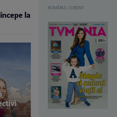
NUMĂRUL CURENT
 începe la
c
i
ctivi