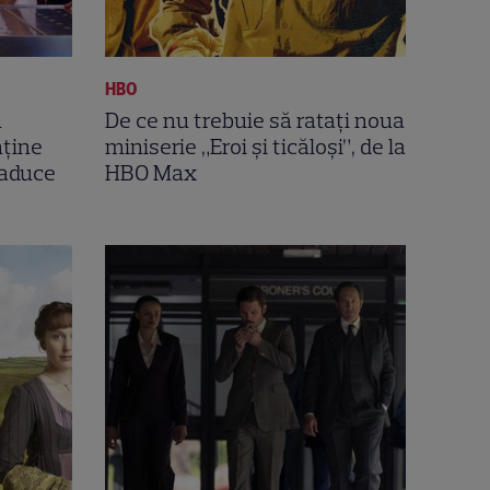
HBO
n
De ce nu trebuie să ratați noua
nține
miniserie „Eroi și ticăloși”, de la
 aduce
HBO Max