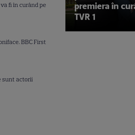
premiera în cur
 va fi în curând pe
t
TVR 1
Boniface. BBC First
e sunt actorii