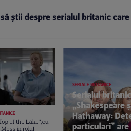
 să știi despre serialul britanic care
SERIALE BRITANICE
Serialul britani
„Shakespeare ş
Hathaway: Dete
ITANICE
„Top of the Lake”,cu
particulari” are
 Moss în rolul