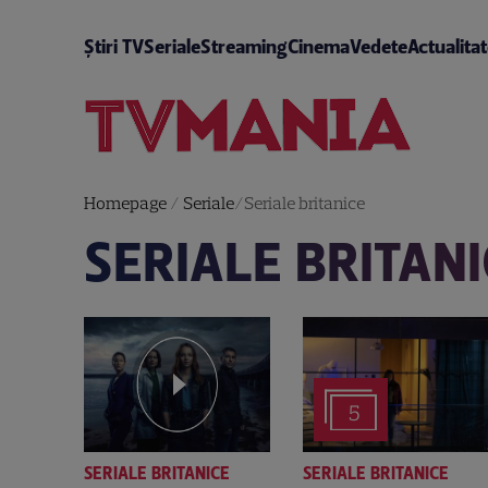
Știri TV
Seriale
Streaming
Cinema
Vedete
Actualita
Homepage
/
Seriale
/
Seriale britanice
SERIALE BRITAN
5
SERIALE BRITANICE
SERIALE BRITANICE