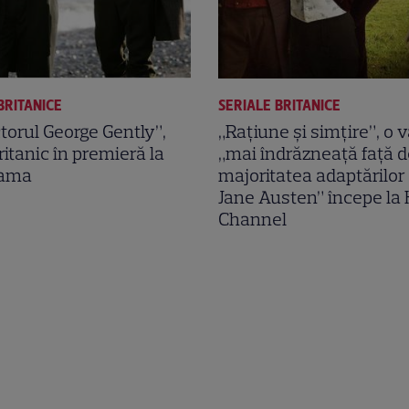
BRITANICE
SERIALE BRITANICE
torul George Gently”,
„Rațiune și simțire”, o 
ritanic în premieră la
„mai îndrăzneață față d
rama
majoritatea adaptărilor
Jane Austen” începe la
Channel