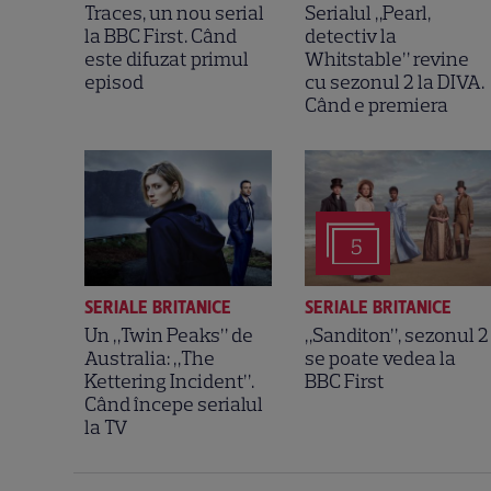
Traces, un nou serial
Serialul „Pearl,
la BBC First. Când
detectiv la
este difuzat primul
Whitstable” revine
episod
cu sezonul 2 la DIVA.
Când e premiera
5
SERIALE BRITANICE
SERIALE BRITANICE
Un „Twin Peaks” de
„Sanditon”, sezonul 2
Australia: „The
se poate vedea la
Kettering Incident”.
BBC First
Când începe serialul
la TV