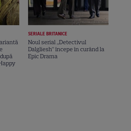
SERIALE BRITANICE
variantă
Noul serial „Detectivul
e
Dalgliesh” începe în curând la
 după
Epic Drama
 Happy