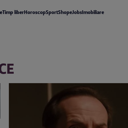
te
Timp liber
Horoscop
Sport
Shop
eJobs
Imobiliare
ICE