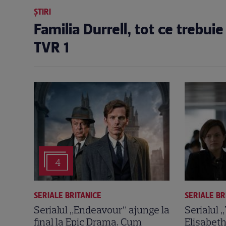
ȘTIRI
Familia Durrell, tot ce trebuie
TVR 1
4
SERIALE BRITANICE
SERIALE BR
Serialul „Endeavour” ajunge la
Serialul 
final la Epic Drama. Cum
Elisabeth