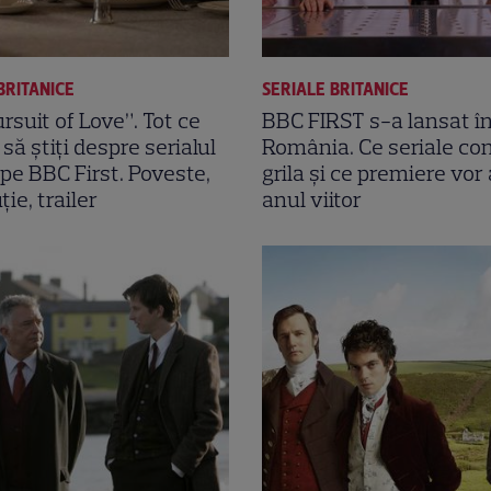
BRITANICE
SERIALE BRITANICE
rsuit of Love”. Tot ce
BBC FIRST s-a lansat î
să știți despre serialul
România. Ce seriale co
 pe BBC First. Poveste,
grila și ce premiere vor
ție, trailer
anul viitor