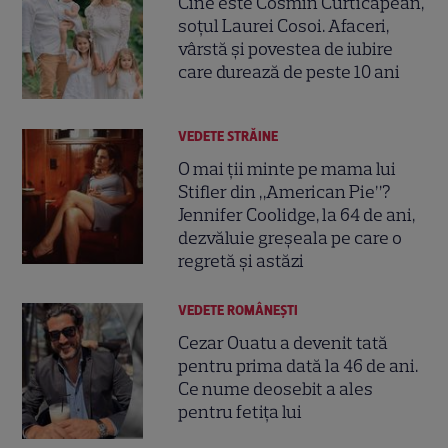
Cine este Cosmin Curticăpean,
soțul Laurei Cosoi. Afaceri,
vârstă și povestea de iubire
care durează de peste 10 ani
VEDETE STRĂINE
O mai ții minte pe mama lui
Stifler din „American Pie”?
Jennifer Coolidge, la 64 de ani,
dezvăluie greșeala pe care o
regretă și astăzi
VEDETE ROMÂNEŞTI
Cezar Ouatu a devenit tată
pentru prima dată la 46 de ani.
Ce nume deosebit a ales
pentru fetița lui