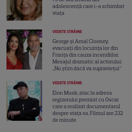
adolescență care i-a schimbat
viața
VEDETE STRĂINE
George și Amal Clooney,
evacuați din locuința lor din
Franța din cauza incendiilor.
Mesajul dramatic al actorului:
„Nu știm dacă va supraviețui”
VEDETE STRĂINE
Elon Musk, atac la adresa
regizorului premiat cu Oscar
care a realizat documentarul
despre viața sa. Filmul are 232
de minute