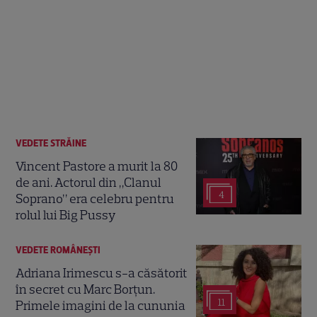
VEDETE STRĂINE
Vincent Pastore a murit la 80
de ani. Actorul din „Clanul
4
Soprano” era celebru pentru
rolul lui Big Pussy
VEDETE ROMÂNEŞTI
Adriana Irimescu s-a căsătorit
în secret cu Marc Borțun.
11
Primele imagini de la cununia