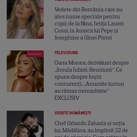
Vedete din România care au
ales nume speciale pentru
copii: de la Nina, fetița Laurei
Cosoi, la Jessica lui Pepe și
Josephine a Ginei Pistol
TELEVIZIUNE
Exclusiv
Oana Monea, dezvăluiri despre
„Insula Iubirii: Reuniuni”. Ce
spune despre foștii
concurenți: „Anumite lucruri
au rămas nerezolvate”
EXCLUSIV
VEDETE ROMÂNEŞTI
Chef Orlando Zaharia și soția
lui, Mădălina, au împlinit 22 de