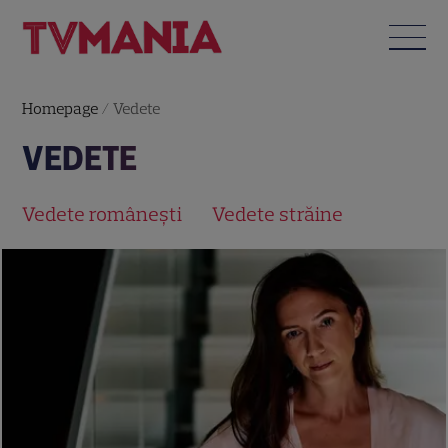
Homepage
/
Vedete
VEDETE
Vedete româneşti
Vedete străine