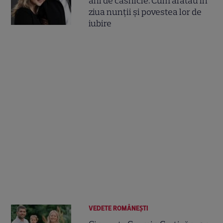
ani de căsnicie. Cum arătau în
ziua nunții și povestea lor de
iubire
VEDETE ROMÂNEŞTI