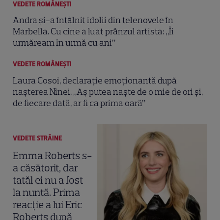
VEDETE ROMÂNEŞTI
Andra și-a întâlnit idolii din telenovele în
Marbella. Cu cine a luat prânzul artista: „Îi
urmăream în urmă cu ani”
VEDETE ROMÂNEŞTI
Laura Cosoi, declarație emoționantă după
nașterea Ninei. „Aș putea naște de o mie de ori și,
de fiecare dată, ar fi ca prima oară”
VEDETE STRĂINE
Emma Roberts s-
a căsătorit, dar
tatăl ei nu a fost
la nuntă. Prima
reacție a lui Eric
Roberts după