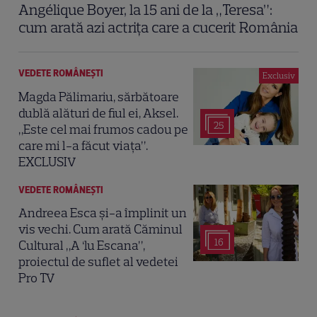
Angélique Boyer, la 15 ani de la „Teresa”:
cum arată azi actrița care a cucerit România
VEDETE ROMÂNEŞTI
Exclusiv
Magda Pălimariu, sărbătoare
dublă alături de fiul ei, Aksel.
25
„Este cel mai frumos cadou pe
care mi l-a făcut viața”.
EXCLUSIV
VEDETE ROMÂNEŞTI
Andreea Esca și-a împlinit un
vis vechi. Cum arată Căminul
16
Cultural „A ‘lu Escana”,
proiectul de suflet al vedetei
Pro TV