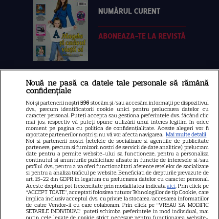
NUMĂRUL CURENT
ABONEAZA-TE LA REVISTĂ
Nouă ne pasă ca datele tale personale să rămână
Libertatea
confidențiale
Libertatea pentru femei
Noi și partenerii noștri
596
stocăm și/sau accesăm informații pe dispozitivul
dvs., precum identificatorii cookie unici pentru prelucrarea datelor cu
GSP
caracter personal. Puteți accepta sau gestiona preferințele dvs. făcând clic
mai jos, respectiv vă puteți opune utilizării unui interes legitim în orice
Știri mondene
moment pe pagina cu politica de confidențialitate. Aceste alegeri vor fi
raportate partenerilor noștri și nu vă vor afecta navigarea.
Mai multe detalii
Noi si partenerii nostri (retelele de socializare si agentiile de publicitate
Avantaje
partenere, precum si furnizorii nostri de servicii de date analitice) prelucram
date pentru a permite website-ului sa functioneze, pentru a personaliza
Elle
continutul si anunturile publicitare afisate in functie de interesele si/sau
profilul dvs., pentru a va oferi functionalitati aferente retelelor de socializare
Unica
si pentru a analiza traficul pe website. Beneficiati de drepturile prevazute de
art. 15-22 din GDPR in legatura cu prelucrarea datelor cu caracter personal.
Retete practice
Aceste drepturi pot fi exercitate prin modalitatea indicata
aici
. Prin click pe
“ACCEPT TOATE”, acceptati folosirea tuturor Tehnologiilor de tip Cookie, care
implica inclusiv acceptul dvs. cu privire la stocarea/accesarea informatiilor
de catre Vendor-ii cu care colaboram. Prin click pe “VREAU SA MODIFIC
SETARILE INDIVIDUAL” puteti schimba preferintele in mod individual, mai
URMĂREȘTE-NE PE
putin cele legate de cookie strict necesare pentru functionarea website-