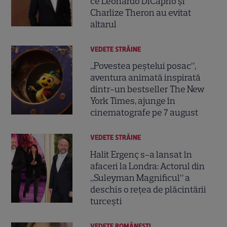
ce Leonardo DiCaprio și
Charlize Theron au evitat
altarul
VEDETE STRĂINE
„Povestea peștelui posac”,
aventura animată inspirată
dintr-un bestseller The New
York Times, ajunge în
cinematografe pe 7 august
VEDETE STRĂINE
Halit Ergenç s-a lansat în
afaceri la Londra: Actorul din
„Suleyman Magnificul” a
deschis o rețea de plăcintării
turcești
VEDETE ROMÂNEŞTI