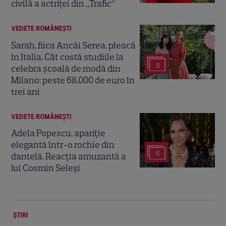
civilă a actriței din „Trafic”
VEDETE ROMÂNEŞTI
Sarah, fiica Ancăi Serea, pleacă
în Italia. Cât costă studiile la
8
celebra școală de modă din
Milano: peste 68.000 de euro în
trei ani
VEDETE ROMÂNEŞTI
Adela Popescu, apariție
elegantă într-o rochie din
6
dantelă. Reacția amuzantă a
lui Cosmin Seleși
ȘTIRI