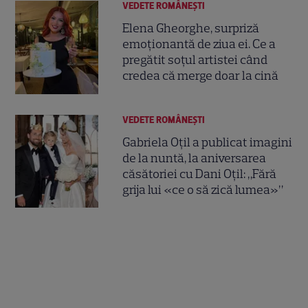
VEDETE ROMÂNEŞTI
Elena Gheorghe, surpriză
emoționantă de ziua ei. Ce a
pregătit soțul artistei când
credea că merge doar la cină
VEDETE ROMÂNEŞTI
Gabriela Oțil a publicat imagini
de la nuntă, la aniversarea
căsătoriei cu Dani Oțil: „Fără
grija lui «ce o să zică lumea»”