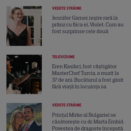
VEDETE STRĂINE
Jennifer Garner, ieșire rară la
prânz cu fiica ei, Violet. Cum au
fost surprinse cele două
TELEVIZIUNE
Eren Kasikci, fost câștigător
MasterChef Turcia, a murit la
37 de ani. Bucătarul a fost găsit
fără viață în locuința sa
VEDETE STRĂINE
Prințul Mirko al Bulgariei se
căsătorește cu dr. Marta Embid.
Povestea de dragoste începută