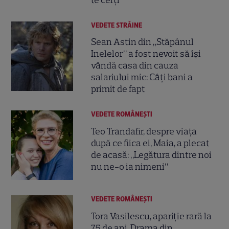
te cerți”
VEDETE STRĂINE
Sean Astin din „Stăpânul
Inelelor” a fost nevoit să își
vândă casa din cauza
salariului mic: Câți bani a
primit de fapt
VEDETE ROMÂNEŞTI
Teo Trandafir, despre viața
după ce fiica ei, Maia, a plecat
de acasă: „Legătura dintre noi
nu ne-o ia nimeni”
VEDETE ROMÂNEŞTI
Tora Vasilescu, apariție rară la
75 de ani. Drama din