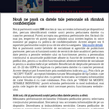
ABONEAZA-TE LA REVISTĂ
Nouă ne pasă ca datele tale personale să rămână
confidențiale
Noi și partenerii noștri
596
stocăm și/sau accesăm informații pe dispozitivul
dvs., precum identificatorii cookie unici pentru prelucrarea datelor cu
Libertatea
caracter personal. Puteți accepta sau gestiona preferințele dvs. făcând clic
mai jos, respectiv vă puteți opune utilizării unui interes legitim în orice
moment pe pagina cu politica de confidențialitate. Aceste alegeri vor fi
Libertatea pentru femei
raportate partenerilor noștri și nu vă vor afecta navigarea.
Mai multe detalii
Noi si partenerii nostri (retelele de socializare si agentiile de publicitate
GSP
partenere, precum si furnizorii nostri de servicii de date analitice) prelucram
date pentru a permite website-ului sa functioneze, pentru a personaliza
Știri mondene
continutul si anunturile publicitare afisate in functie de interesele si/sau
profilul dvs., pentru a va oferi functionalitati aferente retelelor de socializare
si pentru a analiza traficul pe website. Beneficiati de drepturile prevazute de
Avantaje
art. 15-22 din GDPR in legatura cu prelucrarea datelor cu caracter personal.
Aceste drepturi pot fi exercitate prin modalitatea indicata
aici
. Prin click pe
Elle
“ACCEPT TOATE”, acceptati folosirea tuturor Tehnologiilor de tip Cookie, care
implica inclusiv acceptul dvs. cu privire la stocarea/accesarea informatiilor
Unica
de catre Vendor-ii cu care colaboram. Prin click pe “VREAU SA MODIFIC
SETARILE INDIVIDUAL” puteti schimba preferintele in mod individual, mai
putin cele legate de cookie strict necesare pentru functionarea website-
Retete practice
ului.
Atât noi, cât și partenerii noștri prelucrăm datele pentru a oferi:
Măsurarea performanței reclamelor. Utilizarea profilurilor pentru selectarea
URMĂREȘTE-NE PE
conținutului personalizat. Stocarea și/sau accesarea informațiilor de pe un
dispozitiv. Dezvoltarea și îmbunătățirea serviciilor. Crearea profilurilor de
conținut personalizat. Utilizarea profilurilor pentru selectarea publicității