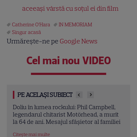
aceeași vârstă cu soțul ei din film
Catherine O’Hara
IN MEMORIAM
Singur acasă
Urmărește-ne pe
Google News
Cel mai nou VIDEO
PE ACELAȘI SUBIECT
l,
Robert Duvall a murit la 95 de ani.
Ulti
rit
Mesajul sfâșietor al soției sale: „Bob a
un t
liei
plecat în liniște”
loc 
ea”
Citește mai multe