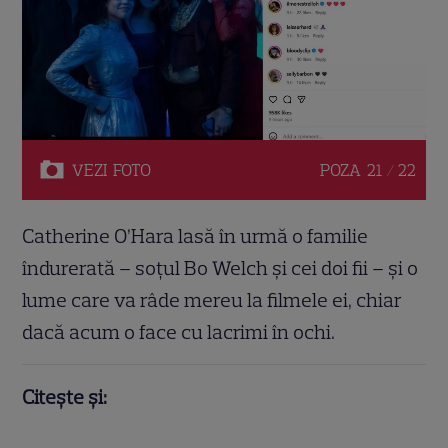
VEZI
FOTO
POZA
21 / 22
Catherine O’Hara lasă în urmă o familie
îndurerată – soțul Bo Welch și cei doi fii – și o
lume care va râde mereu la filmele ei, chiar
dacă acum o face cu lacrimi în ochi.
Citește și: