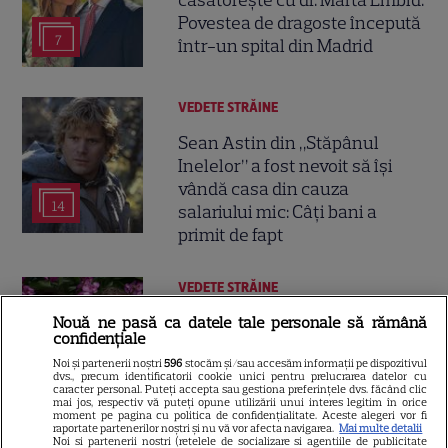
Povestea de dragoste începută
7
într-un spital din Madrid
VEDETE STRĂINE
Sean Astin din „Stăpânul
Inelelor” a fost nevoit să își
vândă casa din cauza
14
salariului mic: Câți bani a
primit de fapt
VEDETE STRĂINE
George și Amal Clooney,
Nouă ne pasă ca datele tale personale să rămână
confidențiale
evacuați din locuința lor din
Noi și partenerii noștri
596
stocăm și/sau accesăm informații pe dispozitivul
Franța din cauza incendiilor.
dvs., precum identificatorii cookie unici pentru prelucrarea datelor cu
13
Mesajul dramatic al actorului:
caracter personal. Puteți accepta sau gestiona preferințele dvs. făcând clic
mai jos, respectiv vă puteți opune utilizării unui interes legitim în orice
„Nu știm dacă va supraviețui”
moment pe pagina cu politica de confidențialitate. Aceste alegeri vor fi
raportate partenerilor noștri și nu vă vor afecta navigarea.
Mai multe detalii
Noi si partenerii nostri (retelele de socializare si agentiile de publicitate