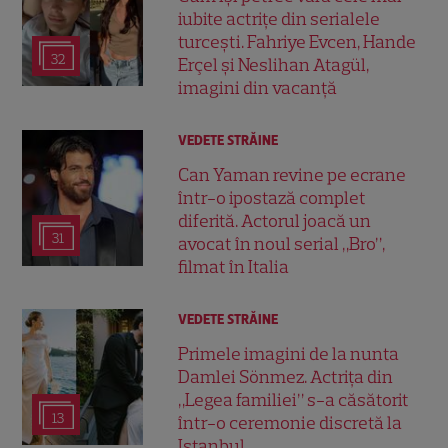
iubite actrițe din serialele
turcești. Fahriye Evcen, Hande
32
Erçel și Neslihan Atagül,
imagini din vacanță
VEDETE STRĂINE
Can Yaman revine pe ecrane
într-o ipostază complet
diferită. Actorul joacă un
31
avocat în noul serial „Bro”,
filmat în Italia
VEDETE STRĂINE
Primele imagini de la nunta
Damlei Sönmez. Actrița din
„Legea familiei” s-a căsătorit
13
într-o ceremonie discretă la
Istanbul