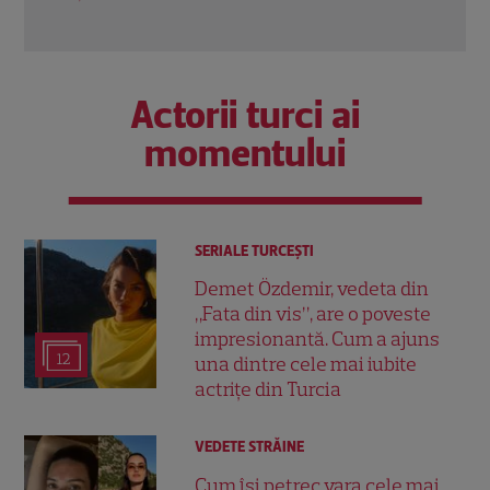
Citeș
Actorii turci ai
momentului
SERIALE TURCEŞTI
Demet Özdemir, vedeta din
„Fata din vis”, are o poveste
impresionantă. Cum a ajuns
12
una dintre cele mai iubite
actrițe din Turcia
VEDETE STRĂINE
Cum își petrec vara cele mai