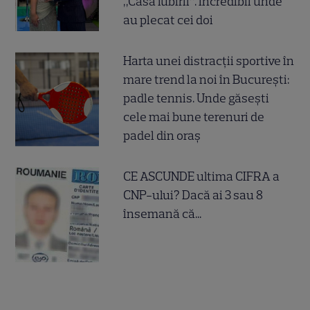
„Casa iubirii”. Incredibil unde
au plecat cei doi
Harta unei distracții sportive în
mare trend la noi în București:
padle tennis. Unde găsești
cele mai bune terenuri de
padel din oraș
CE ASCUNDE ultima CIFRA a
CNP-ului? Dacă ai 3 sau 8
însemană că...