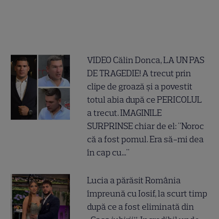
VIDEO Călin Donca, LA UN PAS
DE TRAGEDIE! A trecut prin
clipe de groază și a povestit
totul abia după ce PERICOLUL
a trecut. IMAGINILE
SURPRINSE chiar de el: "Noroc
că a fost pomul. Era să-mi dea
în cap cu..."
Lucia a părăsit România
împreună cu Iosif, la scurt timp
după ce a fost eliminată din