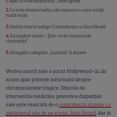
1
Apel la 4:48 dimineața: „Stare gravă”
2
Ce este dextrocardia, afecțiunea cu care a trăit
toată viața
3
Destin tras la indigo: Coincidența cu John Heard
4
Începuturi umile: „Ține-te de meseria de
chelneriță”
5
Omagiile colegilor: „Lumină” și durere
Vestea morții sale a șocat Hollywood-ul, iar
acum apar primele informații despre
circumstanțele tragice. Dincolo de
intervenția medicilor, povestea dispariției
sale este marcată de o
coincidență stranie cu
partenerul său de pe ecran, John Heard
, dar și