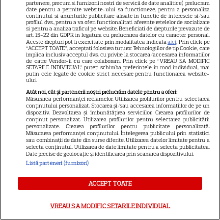
partenere, precum si furnizorii nostri de servicii de date analitice) prelucram
VEDETE STRĂINE
date pentru a permite website-ului sa functioneze, pentru a personaliza
continutul si anunturile publicitare afisate in functie de interesele si/sau
profilul dvs., pentru a va oferi functionalitati aferente retelelor de socializare
Elon Musk, atac la adresa
si pentru a analiza traficul pe website. Beneficiati de drepturile prevazute de
art. 15-22 din GDPR in legatura cu prelucrarea datelor cu caracter personal.
regizorului premiat cu Oscar
Aceste drepturi pot fi exercitate prin modalitatea indicata
aici
. Prin click pe
care a realizat documentarul
“ACCEPT TOATE”, acceptati folosirea tuturor Tehnologiilor de tip Cookie, care
implica inclusiv acceptul dvs. cu privire la stocarea/accesarea informatiilor
14
despre viața sa. Filmul are 232
de catre Vendor-ii cu care colaboram. Prin click pe “VREAU SA MODIFIC
SETARILE INDIVIDUAL” puteti schimba preferintele in mod individual, mai
de minute
putin cele legate de cookie strict necesare pentru functionarea website-
ului.
Atât noi, cât și partenerii noștri prelucrăm datele pentru a oferi:
Măsurarea performanței reclamelor. Utilizarea profilurilor pentru selectarea
conținutului personalizat. Stocarea și/sau accesarea informațiilor de pe un
dispozitiv. Dezvoltarea și îmbunătățirea serviciilor. Crearea profilurilor de
Fiica legendei și-a făcut
conținut personalizat. Utilizarea profilurilor pentru selectarea publicității
personalizate. Crearea profilurilor pentru publicitate personalizată.
debutul în televiziune: „Dacă
Măsurarea performanței conținutului. Înțelegerea publicului prin statistici
sau combinații de date din surse diferite. Utilizarea datelor limitate pentru a
nu te văd în direct, dau în
selecta conținutul. Utilizarea de date limitate pentru a selecta publicitatea.
Date precise de geolocație și identificarea prin scanarea dispozitivului.
judecată Liga!”
Listă parteneri (furnizori)
ACCEPT TOATE
VREAU SA MODIFIC SETARILE INDIVIDUAL
Incident neașteptat în direct »