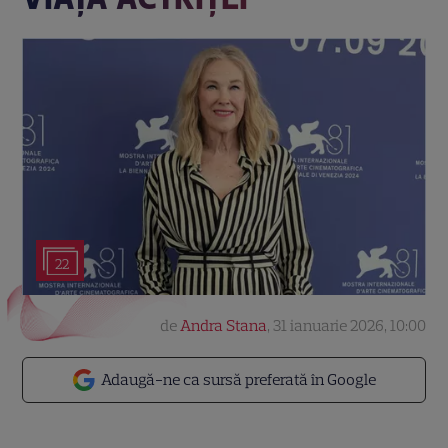
22
de
Andra Stana
,
31 ianuarie 2026, 10:00
Adaugă-ne ca sursă preferată în Google