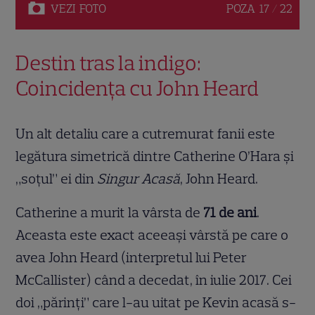
VEZI
FOTO
POZA
17 / 22
Destin tras la indigo:
Coincidența cu John Heard
Un alt detaliu care a cutremurat fanii este
legătura simetrică dintre Catherine O’Hara și
„soțul” ei din
Singur Acasă
, John Heard.
Catherine a murit la vârsta de
71 de ani
.
Aceasta este exact aceeași vârstă pe care o
avea John Heard (interpretul lui Peter
McCallister) când a decedat, în iulie 2017. Cei
doi „părinți” care l-au uitat pe Kevin acasă s-