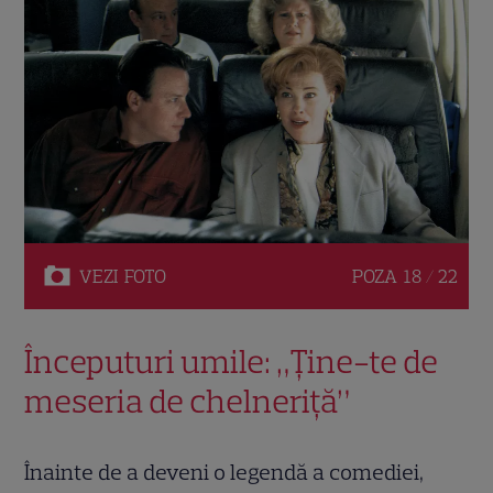
VEZI
FOTO
POZA
18 / 22
Începuturi umile: „Ține-te de
meseria de chelneriță”
Înainte de a deveni o legendă a comediei,