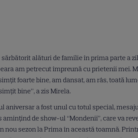
sărbătorit alături de familie în prima parte a zil
seara am petrecut împreună cu prietenii mei. 
imţit foarte bine, am dansat, am râs, toată lu
simţit bine”, a zis Mirela.
ul aniversar a fost unul cu totul special, mesaju
s aminţind de show-ul “Mondenii”, care va rev
n nou sezon la Prima în această toamnă. Print