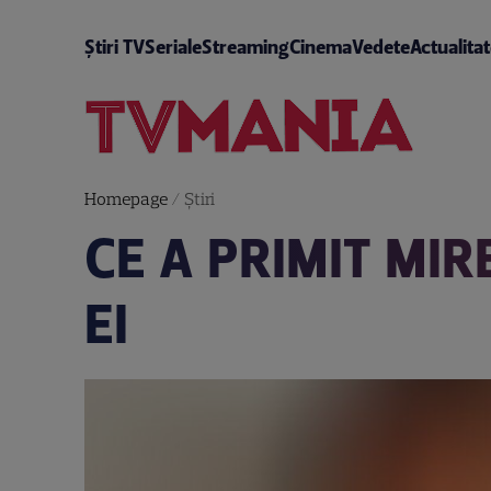
Știri TV
Seriale
Streaming
Cinema
Vedete
Actualita
Homepage
/
Știri
CE A PRIMIT MIR
EI