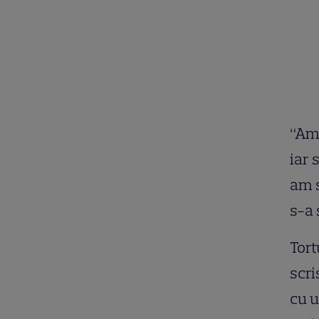
“Am 
iar 
am s
s-a 
Tort
scri
cu u