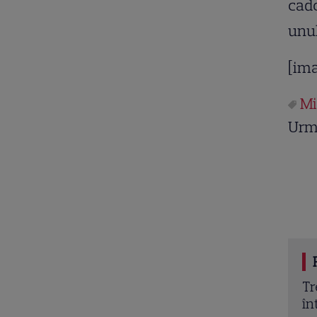
cado
unul
[im
Mi
Urm
sikci, fost câștigător MasterChef Turcia, a murit
Tr
e ani. Bucătarul a fost găsit fără viață în locuința
în