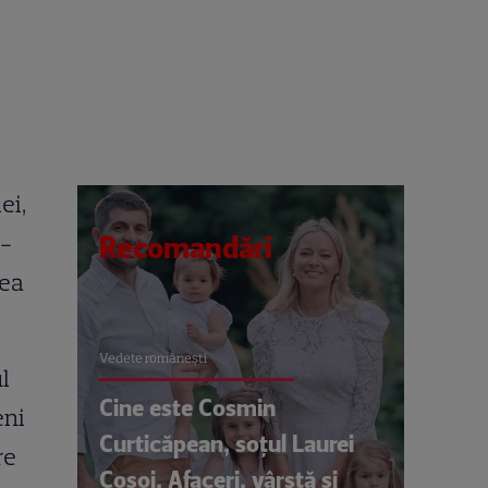
ei,
M-
Recomandări
mea
Vedete româneşti
l
Cine este Cosmin
eni
Curticăpean, soțul Laurei
re
Cosoi. Afaceri, vârstă și