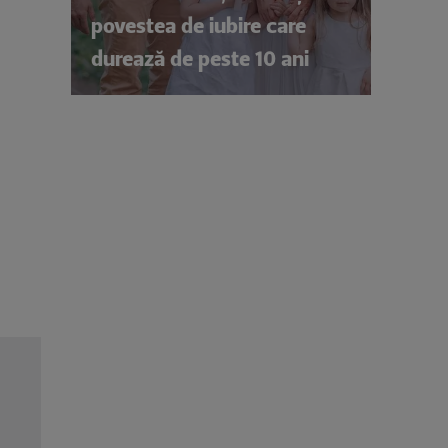
povestea de iubire care
durează de peste 10 ani
Cheloo, declarație neașteptată înainte de Asia 
„Cred că e singura chestie la care m-am gândit”