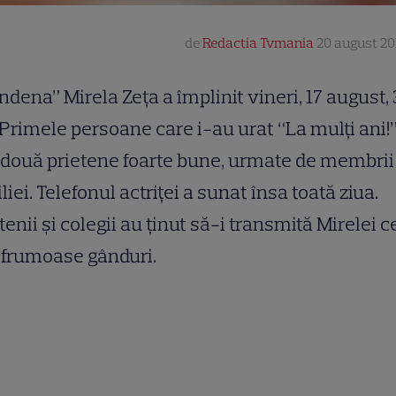
de
Redactia Tvmania
20 august 201
dena” Mirela Zeţa a împlinit vineri, 17 august,
 Primele persoane care i-au urat “La mulţi ani!
 două prietene foarte bune, urmate de membrii
liei. Telefonul actriţei a sunat însa toată ziua.
tenii şi colegii au ţinut să-i transmită Mirelei c
 frumoase gânduri.