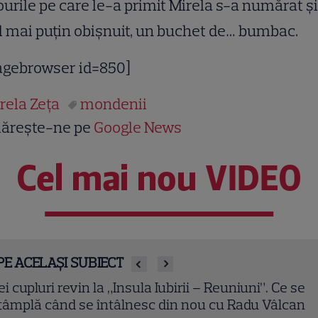
urile pe care le-a primit Mirela s-a numărat şi
 mai puţin obişnuit, un buchet de… bumbac.
agebrowser id=850]
rela Zeţa
mondenii
ărește-ne pe
Google News
Cel mai nou VIDEO
PE ACELAȘI SUBIECT
ei cupluri revin la „Insula Iubirii – Reuniuni”. Ce se
tâmplă când se întâlnesc din nou cu Radu Vâlcan