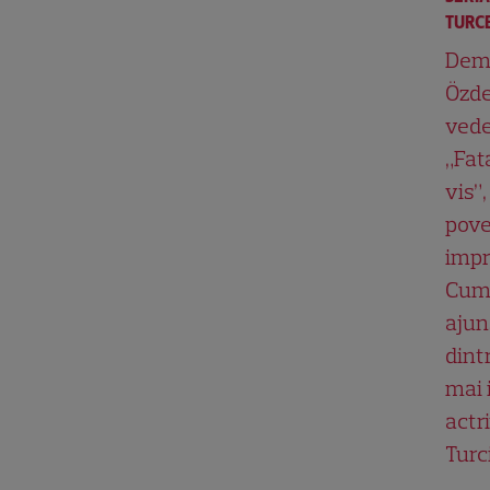
TURCE
Dem
Özde
vede
„Fat
vis”,
pove
impr
Cum
ajun
dint
mai 
actri
Turc