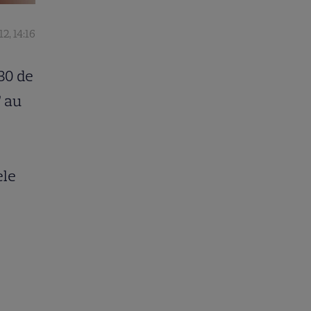
2, 14:16
 30 de
” au
ele