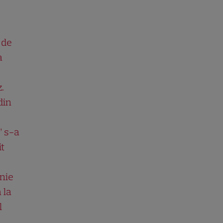
 de
a
.
din
” s-a
it
nie
 la
l