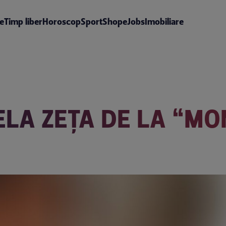
te
Timp liber
Horoscop
Sport
Shop
eJobs
Imobiliare
ELA ZEŢA DE LA “MO