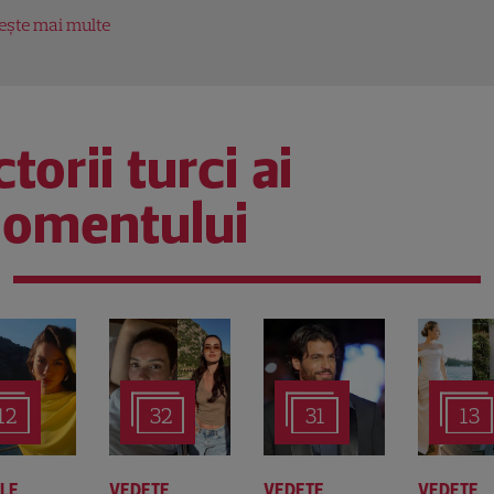
tește mai multe
torii turci ai
omentului
12
32
31
13
ALE
VEDETE
VEDETE
VEDETE