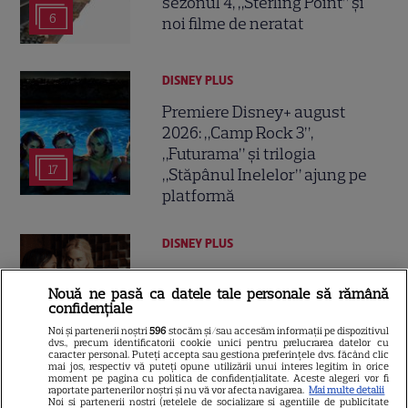
sezonul 4, „Sterling Point” și
6
noi filme de neratat
DISNEY PLUS
Premiere Disney+ august
2026: „Camp Rock 3”,
„Futurama” și trilogia
17
„Stăpânul Inelelor” ajung pe
platformă
DISNEY PLUS
Premiere de neratat pe Netflix,
Nouă ne pasă ca datele tale personale să rămână
Disney+ și SkyShowtime în
confidențiale
august: seriale noi, filme de
Noi și partenerii noștri
596
stocăm și/sau accesăm informații pe dispozitivul
15
colecție și vedete de top
dvs., precum identificatorii cookie unici pentru prelucrarea datelor cu
caracter personal. Puteți accepta sau gestiona preferințele dvs. făcând clic
mai jos, respectiv vă puteți opune utilizării unui interes legitim în orice
moment pe pagina cu politica de confidențialitate. Aceste alegeri vor fi
raportate partenerilor noștri și nu vă vor afecta navigarea.
Mai multe detalii
CINEMA
Noi si partenerii nostri (retelele de socializare si agentiile de publicitate