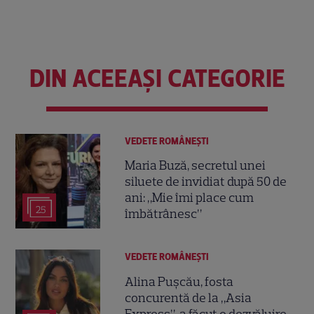
DIN ACEEAȘI CATEGORIE
VEDETE ROMÂNEŞTI
Maria Buză, secretul unei
siluete de invidiat după 50 de
ani: „Mie îmi place cum
25
îmbătrânesc”
VEDETE ROMÂNEŞTI
Alina Pușcău, fosta
concurentă de la „Asia
Express”, a făcut o dezvăluire