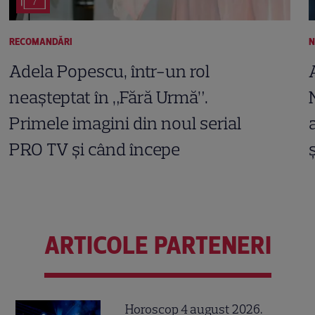
7
RECOMANDĂRI
N
Adela Popescu, într-un rol
neașteptat în „Fără Urmă”.
Primele imagini din noul serial
PRO TV și când începe
ARTICOLE PARTENERI
Horoscop 4 august 2026.