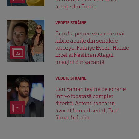
actrițe din Turcia
VEDETE STRĂINE
Cum își petrec vara cele mai
iubite actrițe din serialele
turcești. Fahriye Evcen, Hande
32
Erçel și Neslihan Atagül,
imagini din vacanță
VEDETE STRĂINE
Can Yaman revine pe ecrane
într-o ipostază complet
diferită. Actorul joacă un
31
avocat în noul serial „Bro”,
filmat în Italia