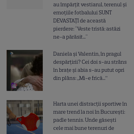
au împărțit vestiarul, terenul și
emoțiile fotbalului SUNT
DEVASTAȚI de această
pierdere: "Veste tristă: astăzi
ne-a părăsit..."
Daniela și Valentin, în pragul
despărțirii? Cei doi s-au strâns
în brațe și abia s-au putut opri
din plâns: „Mi-e frică...”
Harta unei distracții sportive în
mare trend la noi în București:
padle tennis. Unde găsești
cele mai bune terenuri de