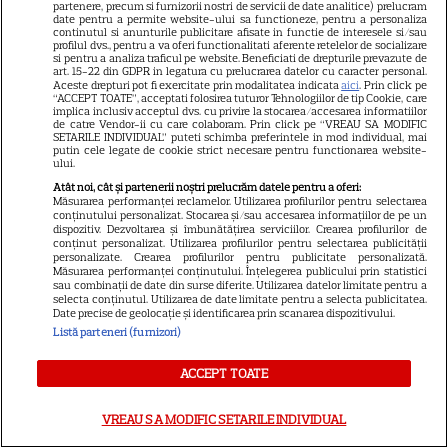
partenere, precum si furnizorii nostri de servicii de date analitice) prelucram
Eli Roth revine cu „Omul cu
date pentru a permite website-ului sa functioneze, pentru a personaliza
continutul si anunturile publicitare afisate in functie de interesele si/sau
înghețata mortală”. Filmul
profilul dvs., pentru a va oferi functionalitati aferente retelelor de socializare
si pentru a analiza traficul pe website. Beneficiati de drepturile prevazute de
horror în care copiii devin
art. 15-22 din GDPR in legatura cu prelucrarea datelor cu caracter personal.
5
Aceste drepturi pot fi exercitate prin modalitatea indicata
aici
. Prin click pe
criminali după ce mănâncă
“ACCEPT TOATE”, acceptati folosirea tuturor Tehnologiilor de tip Cookie, care
înghețată
implica inclusiv acceptul dvs. cu privire la stocarea/accesarea informatiilor
de catre Vendor-ii cu care colaboram. Prin click pe “VREAU SA MODIFIC
SETARILE INDIVIDUAL” puteti schimba preferintele in mod individual, mai
putin cele legate de cookie strict necesare pentru functionarea website-
ului.
VEDETE STRĂINE
Atât noi, cât și partenerii noștri prelucrăm datele pentru a oferi:
„Povestea peștelui posac”,
Măsurarea performanței reclamelor. Utilizarea profilurilor pentru selectarea
conținutului personalizat. Stocarea și/sau accesarea informațiilor de pe un
aventura animată inspirată
dispozitiv. Dezvoltarea și îmbunătățirea serviciilor. Crearea profilurilor de
dintr-un bestseller The New
conținut personalizat. Utilizarea profilurilor pentru selectarea publicității
personalizate. Crearea profilurilor pentru publicitate personalizată.
11
York Times, ajunge în
Măsurarea performanței conținutului. Înțelegerea publicului prin statistici
sau combinații de date din surse diferite. Utilizarea datelor limitate pentru a
cinematografe pe 7 august
selecta conținutul. Utilizarea de date limitate pentru a selecta publicitatea.
Date precise de geolocație și identificarea prin scanarea dispozitivului.
Listă parteneri (furnizori)
NETFLIX
ACCEPT TOATE
Noutăți Netflix în august 2026:
Robert De Niro, „Nosferatu” și
VREAU SA MODIFIC SETARILE INDIVIDUAL
noile sezoane din „Outer
16
Banks” și „Un veac de