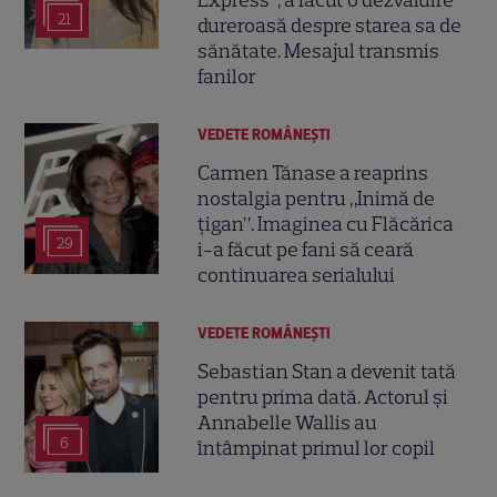
21
dureroasă despre starea sa de
sănătate. Mesajul transmis
fanilor
VEDETE ROMÂNEŞTI
Carmen Tănase a reaprins
nostalgia pentru „Inimă de
țigan”. Imaginea cu Flăcărica
29
i-a făcut pe fani să ceară
continuarea serialului
VEDETE ROMÂNEŞTI
Sebastian Stan a devenit tată
pentru prima dată. Actorul și
Annabelle Wallis au
6
întâmpinat primul lor copil