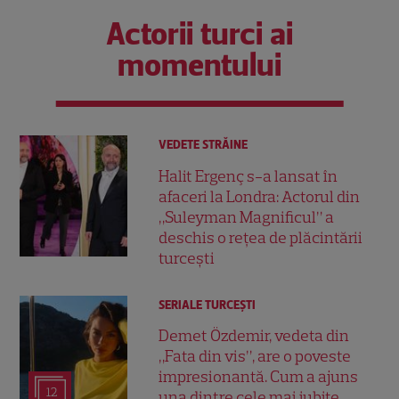
Actorii turci ai
momentului
VEDETE STRĂINE
Halit Ergenç s-a lansat în
afaceri la Londra: Actorul din
„Suleyman Magnificul” a
deschis o rețea de plăcintării
turcești
SERIALE TURCEŞTI
Demet Özdemir, vedeta din
„Fata din vis”, are o poveste
impresionantă. Cum a ajuns
12
una dintre cele mai iubite