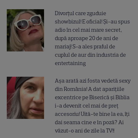
Divorțul care zguduie
showbizul! E oficial! Și-au spus
adio în cel mai mare secret,
după aproape 20 de ani de
mariaj! S-a ales praful de
cuplul de aur din industria de
entertaining
Așa arată azi fosta vedetă sexy
din România! A dat aparițiile
excentrice pe Biserică și Biblia
i-a devenit cel mai de preț
accesoriu! Uită-te bine la ea, îți
dai seama cine e în poză? Ai
văzut-o ani de zile la TV!!