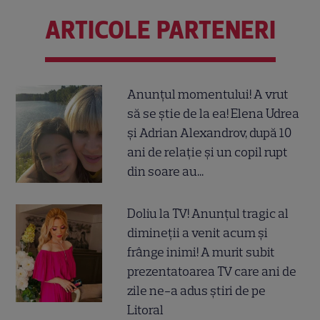
ARTICOLE PARTENERI
Anunțul momentului! A vrut
să se știe de la ea! Elena Udrea
și Adrian Alexandrov, după 10
ani de relație și un copil rupt
din soare au...
Doliu la TV! Anunțul tragic al
dimineții a venit acum și
frânge inimi! A murit subit
prezentatoarea TV care ani de
zile ne-a adus știri de pe
Litoral