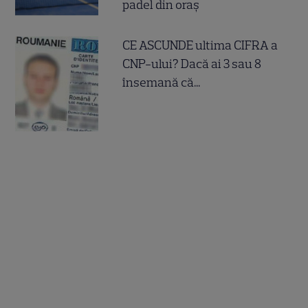
padel din oraș
CE ASCUNDE ultima CIFRA a
CNP-ului? Dacă ai 3 sau 8
însemană că...