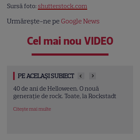
Sursă foto:
shutterstock.com
Urmărește-ne pe
Google News
Cel mai nou VIDEO
PE ACELAȘI SUBIECT
40 de ani de Helloween. O nouă
3 met
generație de rock. Toate, la Rockstadt
Citeșt
Citește mai multe