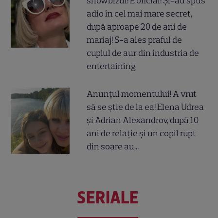
showbizul! E oficial! Și-au spus
adio în cel mai mare secret,
după aproape 20 de ani de
mariaj! S-a ales praful de
cuplul de aur din industria de
entertaining
Anunțul momentului! A vrut
să se știe de la ea! Elena Udrea
și Adrian Alexandrov, după 10
ani de relație și un copil rupt
din soare au...
SERIALE