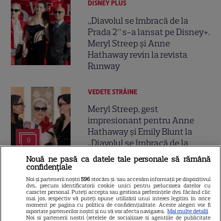
DISNEY PLUS
„Diavolul se îmbracă de la
Prada 2” s-a lansat pe Disney+.
Meryl Streep și Anne
Hathaway revin la revista
Runway
VEDETE STRĂINE
Meryl Streep, gest
impresionant pentru Anne
Hathaway și Emily Blunt la
9
„Diavolul se îmbracă de la
Prada 2”. Ce salarii ar fi primit
Nouă ne pasă ca datele tale personale să rămână
actrițele
confidențiale
Noi și partenerii noștri
596
stocăm și/sau accesăm informații pe dispozitivul
dvs., precum identificatorii cookie unici pentru prelucrarea datelor cu
VEDETE STRĂINE
caracter personal. Puteți accepta sau gestiona preferințele dvs. făcând clic
mai jos, respectiv vă puteți opune utilizării unui interes legitim în orice
moment pe pagina cu politica de confidențialitate. Aceste alegeri vor fi
Tom Holland, decizie radicală
raportate partenerilor noștri și nu vă vor afecta navigarea.
Mai multe detalii
Noi si partenerii nostri (retelele de socializare si agentiile de publicitate
pentru noul său film! Ce