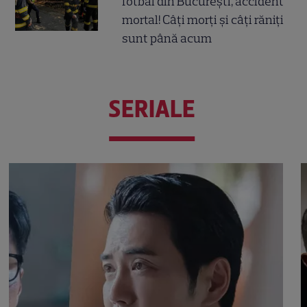
fotbal din București, accident
mortal! Câți morți și câți răniți
sunt până acum
SERIALE