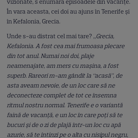
vizionate, s enumără episoadele din vacanțe.
În vara aceasta, cei doi au ajuns în Tenerife și
în Kefalonia, Grecia.
Unde s-au distrat cel mai tare? „
Grecia,
Kefalonia. A fost cea mai frumoasa plecare
din tot anul. Numai noi doi, plaje
neamenajate, am mers cu maşina, a fost
superb. Rareori m-am gândit la “acasă”, de
asta aveam nevoie, de un loc care să ne
deconecteze complet de tot ce însemna
ritmul nostru normal. Tenerife e o variantă
faină de vacanţă, e un loc în care poţi să te
bucuri şi de o zi de plajă într-un loc cu apă
azurie, să te întinzi pe o alta cu nisipul negru,