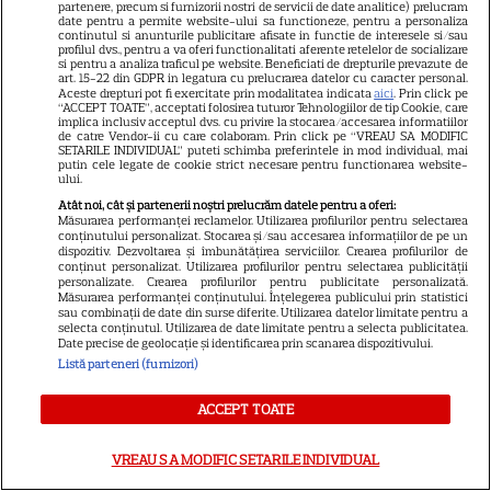
partenere, precum si furnizorii nostri de servicii de date analitice) prelucram
promisiune a făcut actorul
date pentru a permite website-ului sa functioneze, pentru a personaliza
continutul si anunturile publicitare afisate in functie de interesele si/sau
13
după momentele virale în care
profilul dvs., pentru a va oferi functionalitati aferente retelelor de socializare
si pentru a analiza traficul pe website. Beneficiati de drepturile prevazute de
a făcut senzație prin dans
art. 15-22 din GDPR in legatura cu prelucrarea datelor cu caracter personal.
Aceste drepturi pot fi exercitate prin modalitatea indicata
aici
. Prin click pe
“ACCEPT TOATE”, acceptati folosirea tuturor Tehnologiilor de tip Cookie, care
implica inclusiv acceptul dvs. cu privire la stocarea/accesarea informatiilor
SKYSHOWTIME
de catre Vendor-ii cu care colaboram. Prin click pe “VREAU SA MODIFIC
SETARILE INDIVIDUAL” puteti schimba preferintele in mod individual, mai
putin cele legate de cookie strict necesare pentru functionarea website-
Scarlett Johansson și Kristin
ului.
Scott Thomas, din nou mamă
Atât noi, cât și partenerii noștri prelucrăm datele pentru a oferi:
și fiică pe ecran în „My
Măsurarea performanței reclamelor. Utilizarea profilurilor pentru selectarea
conținutului personalizat. Stocarea și/sau accesarea informațiilor de pe un
13
Mother's Wedding”. Când
dispozitiv. Dezvoltarea și îmbunătățirea serviciilor. Crearea profilurilor de
apare filmul pe SkyShowtime
conținut personalizat. Utilizarea profilurilor pentru selectarea publicității
personalizate. Crearea profilurilor pentru publicitate personalizată.
Măsurarea performanței conținutului. Înțelegerea publicului prin statistici
sau combinații de date din surse diferite. Utilizarea datelor limitate pentru a
PRIME VIDEO
selecta conținutul. Utilizarea de date limitate pentru a selecta publicitatea.
Date precise de geolocație și identificarea prin scanarea dispozitivului.
Jamie Campbell Bower, starul
Listă parteneri (furnizori)
din „Stranger Things”, intră în
ACCEPT TOATE
universul „Stăpânul Inelelor”.
9
Ce rol legendar va interpreta în
VREAU SA MODIFIC SETARILE INDIVIDUAL
sezonul 3