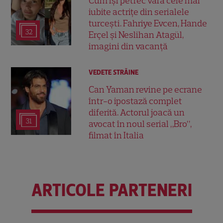
Cum își petrec vara cele mai
iubite actrițe din serialele
turcești. Fahriye Evcen, Hande
32
Erçel și Neslihan Atagül,
imagini din vacanță
VEDETE STRĂINE
Can Yaman revine pe ecrane
într-o ipostază complet
diferită. Actorul joacă un
31
avocat în noul serial „Bro”,
filmat în Italia
ARTICOLE PARTENERI