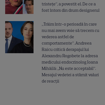
tristețe”, a povestit el. De ce a
fost întors din drum designerul
„Trăim într-o perioadă în care
nu mai avem voie să trecem cu
vederea astfel de
comportamente”. Andreea
Raicu critică derapajul lui
Alexandru Rogobete la adresa
medicului endocrinolog Ioana
Mihăilă: „Nu este acceptabil”.
Mesajul vedetei a stârnit valuri
de reacții