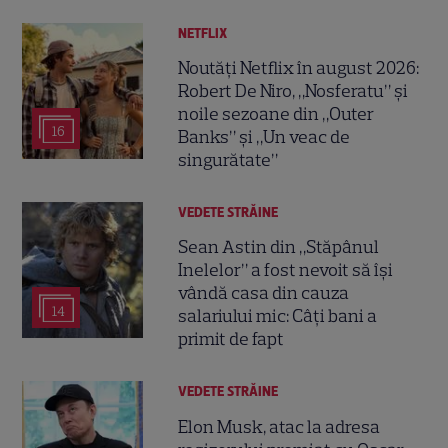
NETFLIX
Noutăți Netflix în august 2026:
Robert De Niro, „Nosferatu” și
noile sezoane din „Outer
16
Banks” și „Un veac de
singurătate”
VEDETE STRĂINE
Sean Astin din „Stăpânul
Inelelor” a fost nevoit să își
vândă casa din cauza
14
salariului mic: Câți bani a
primit de fapt
VEDETE STRĂINE
Elon Musk, atac la adresa