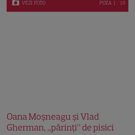
VEZI
FOTO
POZA
1 / 10
Oana Moșneagu și Vlad
Gherman, „părinți” de pisici