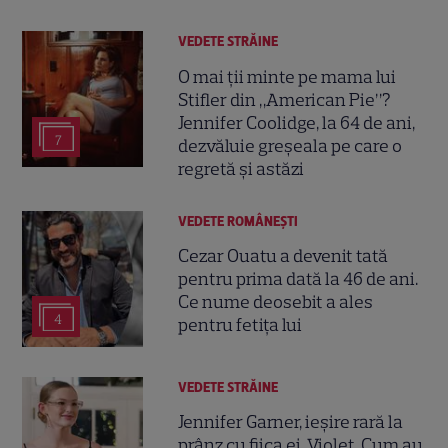
VEDETE STRĂINE
O mai ții minte pe mama lui
Stifler din „American Pie”?
Jennifer Coolidge, la 64 de ani,
7
dezvăluie greșeala pe care o
regretă și astăzi
VEDETE ROMÂNEŞTI
Cezar Ouatu a devenit tată
pentru prima dată la 46 de ani.
Ce nume deosebit a ales
4
pentru fetița lui
VEDETE STRĂINE
Jennifer Garner, ieșire rară la
prânz cu fiica ei, Violet. Cum au