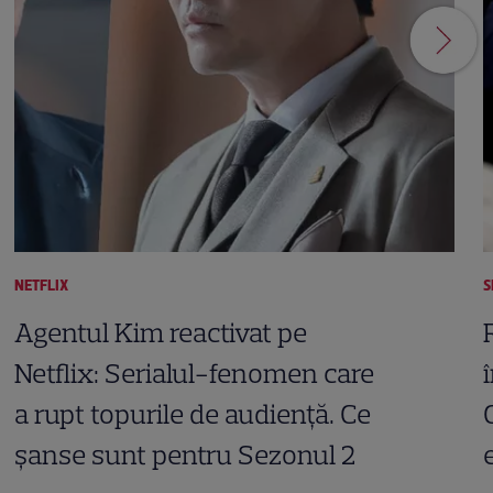
NETFLIX
S
Agentul Kim reactivat pe
Netflix: Serialul-fenomen care
a rupt topurile de audiență. Ce
șanse sunt pentru Sezonul 2