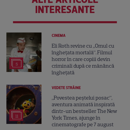
INTERESANTE
CINEMA
Eli Roth revine cu „Omul cu
înghețata mortală”. Filmul
horror în care copiii devin
5
criminali după ce mănâncă
înghețată
VEDETE STRĂINE
„Povestea peștelui posac”,
aventura animată inspirată
dintr-un bestseller The New
11
York Times, ajunge în
cinematografe pe 7 august