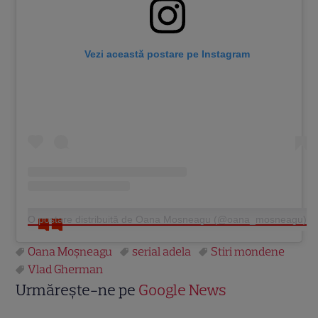
Vezi această postare pe Instagram
O postare distribuită de Oana Mosneagu (@oana_mosneagu)
Oana Moșneagu
serial adela
Stiri mondene
Vlad Gherman
Urmărește-ne pe
Google News