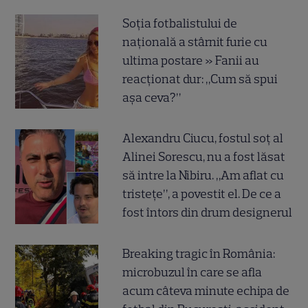
Soția fotbalistului de
națională a stârnit furie cu
ultima postare » Fanii au
reacționat dur: „Cum să spui
așa ceva?”
Alexandru Ciucu, fostul soț al
Alinei Sorescu, nu a fost lăsat
să intre la Nibiru. „Am aflat cu
tristețe”, a povestit el. De ce a
fost întors din drum designerul
Breaking tragic în România:
microbuzul în care se afla
acum câteva minute echipa de