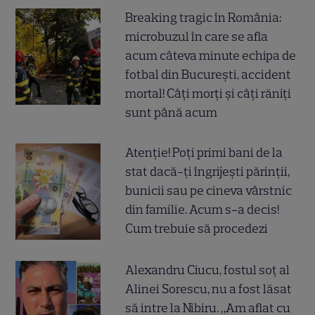
Breaking tragic în România:
microbuzul în care se afla
acum câteva minute echipa de
fotbal din București, accident
mortal! Câți morți și câți răniți
sunt până acum
Atenție! Poți primi bani de la
stat dacă-ți îngrijești părinții,
bunicii sau pe cineva vârstnic
din familie. Acum s-a decis!
Cum trebuie să procedezi
Alexandru Ciucu, fostul soț al
Alinei Sorescu, nu a fost lăsat
să intre la Nibiru. „Am aflat cu