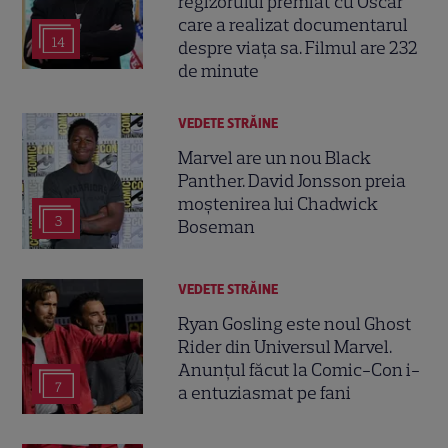
regizorului premiat cu Oscar
care a realizat documentarul
14
despre viața sa. Filmul are 232
de minute
VEDETE STRĂINE
Marvel are un nou Black
Panther. David Jonsson preia
moștenirea lui Chadwick
3
Boseman
VEDETE STRĂINE
Ryan Gosling este noul Ghost
Rider din Universul Marvel.
Anunțul făcut la Comic-Con i-
7
a entuziasmat pe fani