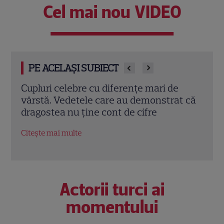
Cel mai nou VIDEO
PE ACELAȘI SUBIECT
Cu ce s-a ocupat Oana Moșneagu
Cine
t că
înainte de a deveni actriță. Cum a ajuns
Tand
să locuiască în India: „Te îmbogățești
inte
inevitabil”
Citeș
Citește mai multe
Actorii turci ai
momentului