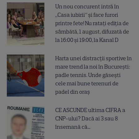
Un nou concurent intră în
„Casa iubirii” și face furori
printre fete! Nu ratați ediția de
sâmbătă, 1 august, difuzată de
la 16:00 și 19:00, la Kanal D
Harta unei distracții sportive în
mare trend la noi în București:
padle tennis. Unde găsești
cele mai bune terenuri de
padel din oraș
CE ASCUNDE ultima CIFRA a
CNP-ului? Dacă ai 3 sau 8
însemană că...