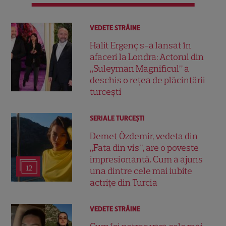
VEDETE STRĂINE
Halit Ergenç s-a lansat în
afaceri la Londra: Actorul din
„Suleyman Magnificul” a
deschis o rețea de plăcintării
turcești
SERIALE TURCEŞTI
Demet Özdemir, vedeta din
„Fata din vis”, are o poveste
impresionantă. Cum a ajuns
12
una dintre cele mai iubite
actrițe din Turcia
VEDETE STRĂINE