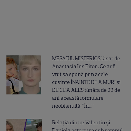
MESAJUL MISTERIOS lăsat de
Anastasia Iris Piron. Ce ar fi
vrut să spună prin acele
cuvinte ÎNAINTE DE A MURI și
DE CE A ALES tânăra de 22 de
ani această formulare
neobișnuită: "În..."
Relația dintre Valentin și
Daniela este pusă sub semnul