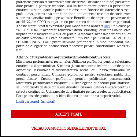
partenere, precum si furnizorii nostri de servicii de date analitice) prelucram
date pentru a permite website-ului sa functioneze, pentru a personaliza
Discuția cu Shonda Rhimes
continutul si anunturile publicitare afisate in functie de interesele si/sau
profilul dvs., pentru a va oferi functionalitati aferente retelelor de socializare
si pentru a analiza traficul pe website. Beneficiati de drepturile prevazute de
care a schimbat totul pentru
art. 15-22 din GDPR in legatura cu prelucrarea datelor cu caracter personal.
Aceste drepturi pot fi exercitate prin modalitatea indicata
aici
. Prin click pe
Cristina Yang
“ACCEPT TOATE”, acceptati folosirea tuturor Tehnologiilor de tip Cookie, care
implica inclusiv acceptul dvs. cu privire la stocarea/accesarea informatiilor
de catre Vendor-ii cu care colaboram. Prin click pe “VREAU SA MODIFIC
SETARILE INDIVIDUAL” puteti schimba preferintele in mod individual, mai
putin cele legate de cookie strict necesare pentru functionarea website-
ului.
Atât noi, cât și partenerii noștri prelucrăm datele pentru a oferi:
ARTICOLE PARTENERI
Măsurarea performanței reclamelor. Utilizarea profilurilor pentru selectarea
conținutului personalizat. Stocarea și/sau accesarea informațiilor de pe un
dispozitiv. Dezvoltarea și îmbunătățirea serviciilor. Crearea profilurilor de
conținut personalizat. Utilizarea profilurilor pentru selectarea publicității
personalizate. Crearea profilurilor pentru publicitate personalizată.
Măsurarea performanței conținutului. Înțelegerea publicului prin statistici
sau combinații de date din surse diferite. Utilizarea datelor limitate pentru a
Dulceață de pepene galben –
selecta conținutul. Utilizarea de date limitate pentru a selecta publicitatea.
Date precise de geolocație și identificarea prin scanarea dispozitivului.
rețete aromate
Listă parteneri (furnizori)
ACCEPT TOATE
Tragerile loto din 30 iulie 2026.
VREAU SA MODIFIC SETARILE INDIVIDUAL
Report de peste 8,89 milioane