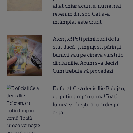
aflat chiar acum și nu ne mai
revenim din șoc! Ce i s-a
întâmplat este crunt
Atenție! Poți primi bani de la
stat dacă-ți îngrijești părinții,
bunicii sau pe cineva vârstnic
din familie. Acum s-a decis!
Cum trebuie să procedezi
E oficial! Ce a decis Ilie Bolojan,
cu puțin timp în urmă! Toată
lumea vorbește acum despre
asta