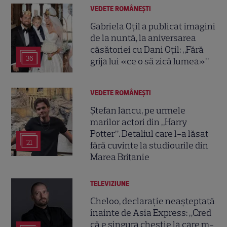
VEDETE ROMÂNEŞTI
Gabriela Oțil a publicat imagini
de la nuntă, la aniversarea
căsătoriei cu Dani Oțil: „Fără
36
grija lui «ce o să zică lumea»”
VEDETE ROMÂNEŞTI
Ștefan Iancu, pe urmele
marilor actori din „Harry
Potter”. Detaliul care l-a lăsat
21
fără cuvinte la studiourile din
Marea Britanie
TELEVIZIUNE
Cheloo, declarație neașteptată
înainte de Asia Express: „Cred
că e singura chestie la care m-