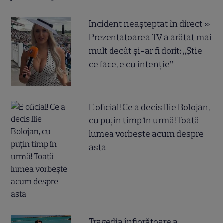
Incident neașteptat în direct »
Prezentatoarea TV a arătat mai
mult decât și-ar fi dorit: „Știe
ce face, e cu intenție”
E oficial! Ce a decis Ilie Bolojan,
cu puțin timp în urmă! Toată
lumea vorbește acum despre
asta
Tragedia înfiorătoare a