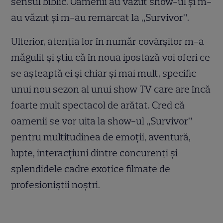
sensul biblic. Oamenii au văzut show-ul și m-
au văzut și m-au remarcat la „Survivor”.
Ulterior, atenția lor în număr covârșitor m-a
măgulit și știu că în noua ipostază voi oferi ce
se așteaptă ei și chiar și mai mult, specific
unui nou sezon al unui show TV care are încă
foarte mult spectacol de arătat. Cred că
oamenii se vor uita la show-ul „Survivor”
pentru multitudinea de emoții, aventură,
lupte, interacțiuni dintre concurenți și
splendidele cadre exotice filmate de
profesioniștii noștri.