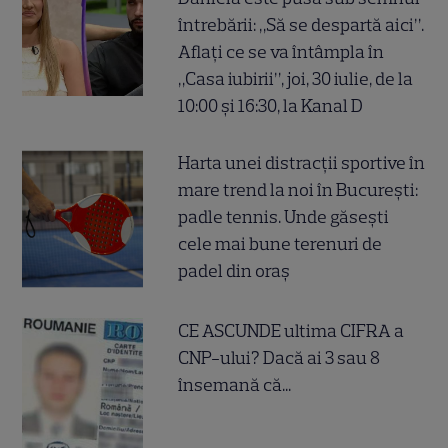
întrebării: „Să se despartă aici”.
Aflați ce se va întâmpla în
„Casa iubirii”, joi, 30 iulie, de la
10:00 și 16:30, la Kanal D
Harta unei distracții sportive în
mare trend la noi în București:
padle tennis. Unde găsești
cele mai bune terenuri de
padel din oraș
CE ASCUNDE ultima CIFRA a
CNP-ului? Dacă ai 3 sau 8
însemană că...