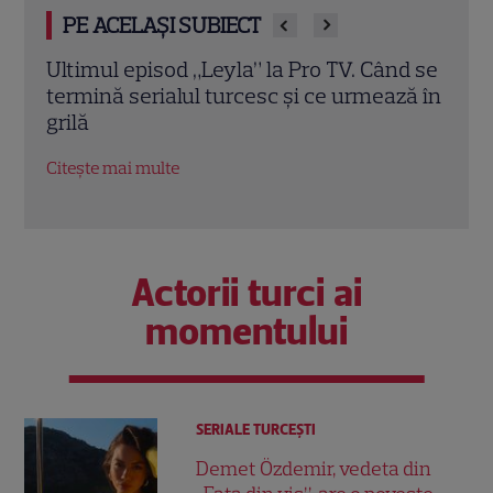
PE ACELAȘI SUBIECT
d se
A apărut revista TVmania nr. 30. Irina
Irin
ză în
Rimes este vedeta copertei, iar Iuliana
sezo
Pepene și marile premiere TV
schi
completează noua ediție
EXC
Citește mai multe
Citeș
Actorii turci ai
momentului
SERIALE TURCEŞTI
Demet Özdemir, vedeta din