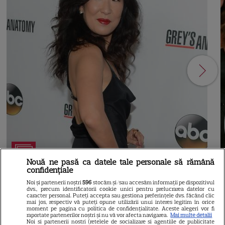
21
Nouă ne pasă ca datele tale personale să rămână
confidențiale
SERIALE AMERICANE
R
Noi și partenerii noștri
596
stocăm și/sau accesăm informații pe dispozitivul
dvs., precum identificatorii cookie unici pentru prelucrarea datelor cu
caracter personal. Puteți accepta sau gestiona preferințele dvs. făcând clic
Sandra Oh dezvăluie de ce a
mai jos, respectiv vă puteți opune utilizării unui interes legitim în orice
moment pe pagina cu politica de confidențialitate. Aceste alegeri vor fi
raportate partenerilor noștri și nu vă vor afecta navigarea.
Mai multe detalii
plecat din „Anatomia lui Grey”.
Noi si partenerii nostri (retelele de socializare si agentiile de publicitate