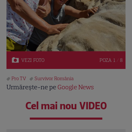
VEZI
FOTO
POZA
1 / 8
Pro TV
Survivor România
Urmărește-ne pe
Google News
Cel mai nou VIDEO