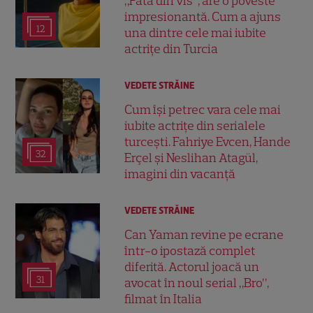
„Fata din vis”, are o poveste
impresionantă. Cum a ajuns
12
una dintre cele mai iubite
actrițe din Turcia
VEDETE STRĂINE
Cum își petrec vara cele mai
iubite actrițe din serialele
turcești. Fahriye Evcen, Hande
32
Erçel și Neslihan Atagül,
imagini din vacanță
VEDETE STRĂINE
Can Yaman revine pe ecrane
într-o ipostază complet
diferită. Actorul joacă un
31
avocat în noul serial „Bro”,
filmat în Italia