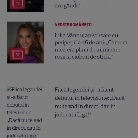
12
am gândit”
VEDETE ROMÂNEŞTI
Iulia Vântur, aniversare cu
peripeții la 46 de ani: „Camera
mea era plină de inimioare
30
roșii și cioburi de sticlă”
Fiica legendei și-a făcut
debutul în televiziune: „Dacă
nu te văd în direct, dau în
judecată Liga!”