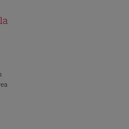
la
n
rea