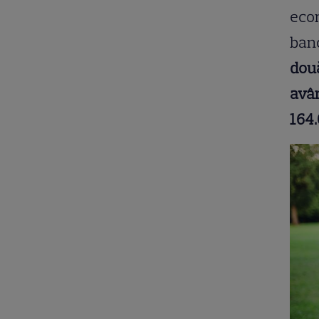
econ
ban
două
avân
164.