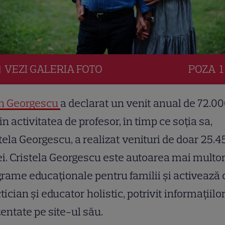
VEZI
GALERIA
FOTO
POZA
1
in Georgescu
a declarat un venit anual de 72.0
din activitatea de profesor, în timp ce soția sa,
tela Georgescu, a realizat venituri de doar 25.4
ei. Cristela Georgescu este autoarea mai multo
rame educaționale pentru familii și activează 
tician și educator holistic, potrivit informațiilo
entate pe site-ul său.