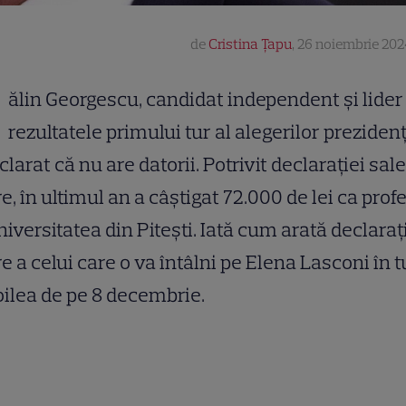
de
Cristina Țapu
,
26 noiembrie 202
ălin Georgescu, candidat independent și lider
rezultatele primului tur al alegerilor prezidenț
clarat că nu are datorii. Potrivit declarației sal
e, în ultimul an a câștigat 72.000 de lei ca prof
niversitatea din Pitești. Iată cum arată declaraț
e a celui care o va întâlni pe Elena Lasconi în t
oilea de pe 8 decembrie.