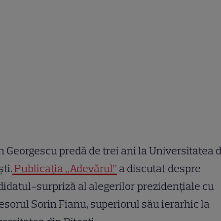
n Georgescu predă de trei ani la Universitatea 
ști.
Publicația „Adevărul”
a discutat despre
idatul-surpriză al alegerilor prezidențiale cu
esorul Sorin Fianu, superiorul său ierarhic la