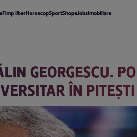
te
Timp liber
Horoscop
Sport
Shop
eJobs
Imobiliare
ĂLIN GEORGESCU. PO
VERSITAR ÎN PITEȘTI