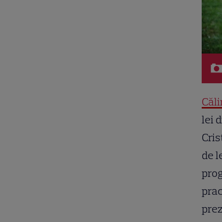
Căl
lei 
Cris
de l
prog
prac
prez