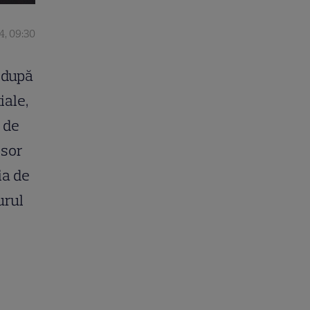
4, 09:30
 după
iale,
e de
esor
ia de
urul