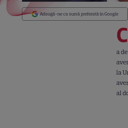
Adaugă-ne ca sursă preferată în Google
C
a de
aver
la U
aver
al d