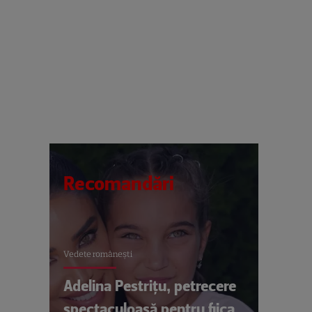
Recomandări
Vedete româneşti
Adelina Pestrițu, petrecere
spectaculoasă pentru fiica