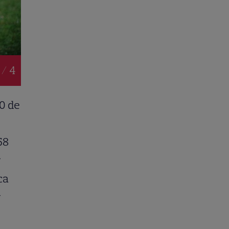
 / 4
00 de
58
r
ca
r