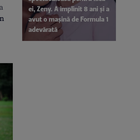
la
ei, Zeny. A împlinit 8 ani și a
în
avut o mașină de Formula 1
adevărată