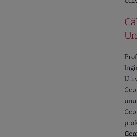
Univ
Că
Un
Prof
Ingi
Univ
Geor
unui
Geor
prof
Geor