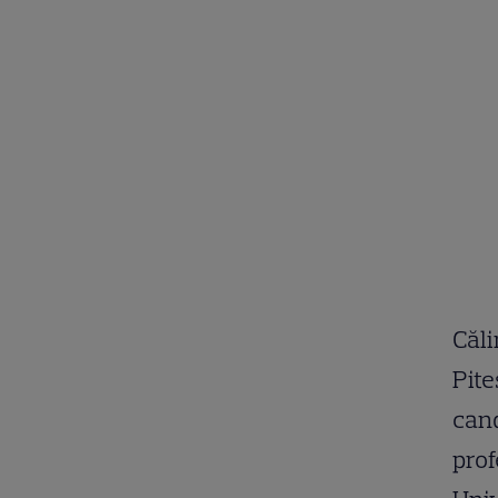
Căli
Pite
cand
prof