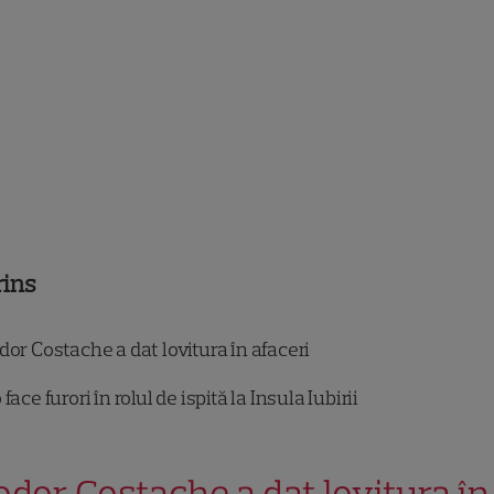
rins
or Costache a dat lovitura în afaceri
face furori în rolul de ispită la Insula Iubirii
odor Costache a dat lovitura în