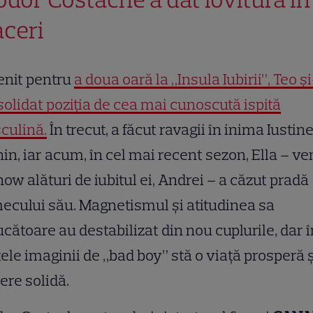
aceri
enit pentru
a doua oară la „Insula Iubirii”, Teo ș
olidat poziția de cea mai cunoscută ispită
culină.
În trecut, a făcut ravagii în inima Iustine
in, iar acum, în cel mai recent sezon, Ella – ve
how alături de iubitul ei, Andrei – a căzut pradă
ecului său. Magnetismul și atitudinea sa
cătoare au destabilizat din nou cuplurile, dar î
ele imaginii de „bad boy” stă o viață prosperă ș
ere solidă.