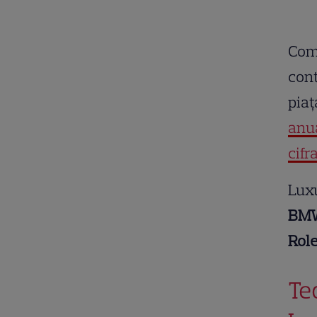
Comp
cont
piaț
anua
cifr
Luxu
BM
Role
Teo