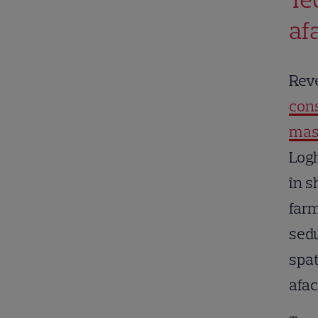
af
Rev
cons
mas
Logh
în s
farm
sedu
spat
afac