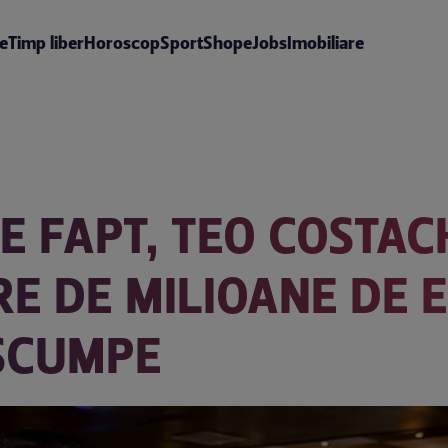
te
Timp liber
Horoscop
Sport
Shop
eJobs
Imobiliare
E FAPT, TEO COSTAC
ERE DE MILIOANE DE 
 SCUMPE