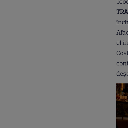
Teod
TR
înch
Afac
el î
Cost
cont
deșe