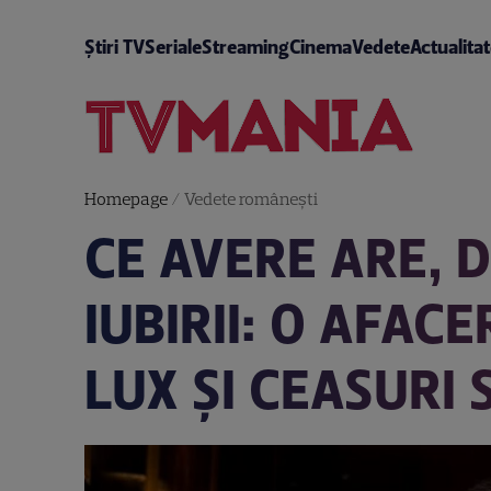
Știri TV
Seriale
Streaming
Cinema
Vedete
Actualita
Homepage
/
Vedete româneşti
CE AVERE ARE, D
IUBIRII: O AFAC
LUX ȘI CEASURI