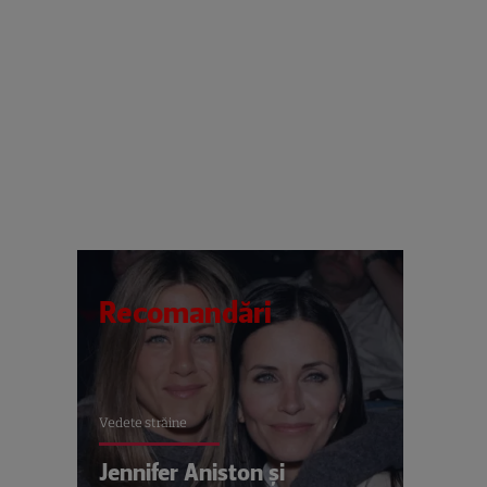
Recomandări
Vedete străine
Jennifer Aniston și