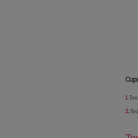
Cup
1
Teod
2
Teo 
Te