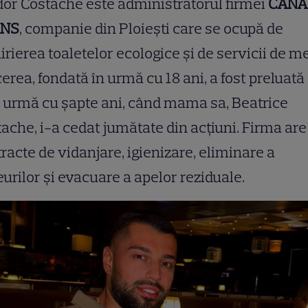
or Costache este administratorul firmei
CANA
ANS
, companie din Ploiești care se ocupă de
irierea toaletelor ecologice și de servicii de m
erea, fondată în urmă cu 18 ani, a fost preluată
n urmă cu șapte ani, când mama sa, Beatrice
ache, i-a cedat jumătate din acțiuni. Firma are
racte de vidanjare, igienizare, eliminare a
urilor și evacuare a apelor reziduale.