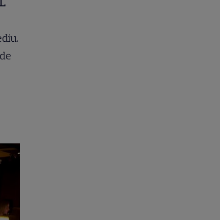
L
ediu.
 de