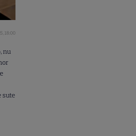
5, 18:00
, nu
enor
de
e sute