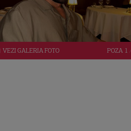
VEZI
GALERIA
FOTO
POZA
1 