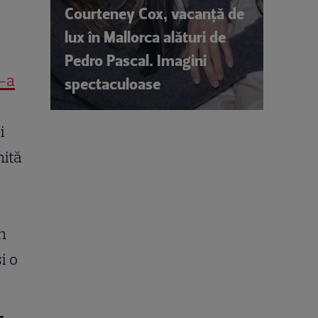
Courteney Cox, vacanță de
lux în Mallorca alături de
Pedro Pascal. Imagini
i-a
spectaculoase
i
nită
n
i o