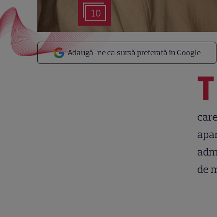
10
Adaugă-ne ca sursă preferată în Google
T
care
apar
admi
de m