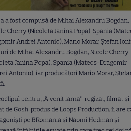
sa a fost compusă de Mihai Alexandru Bogdan,
le Cherry (Nicoleta Janina Popa), Spania (Mate
omir Andrei Antonio), Mario Morar, Ștefan Ioni
uri de Mihai Alexandru Bogdan, Nicole Cherry
oleta Janina Popa), Spania (Mateos-Dragomir
ei Antonio), iar producători Mario Morar, Ștefa
ță.
oclipul pentru „A venit iarna”, regizat, filmat și
at de Gosh, produs de Loops Production, îi are c
tagoniști pe BRomania și Naomi Hedman și
trează întâlnirile eșuate prin care trec cei doi 