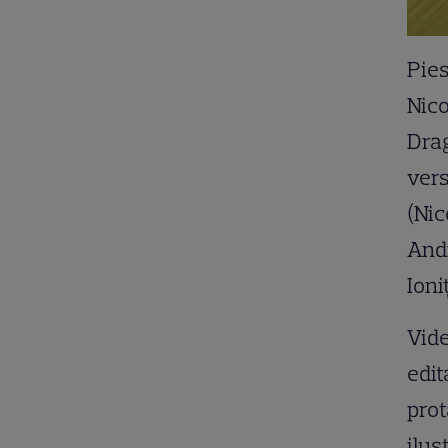
Pie
Nico
Drag
vers
(Nic
Andr
Ioni
Vide
edit
pro
ilus