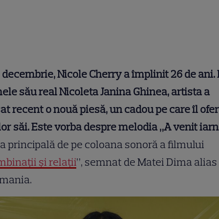
 decembrie, Nicole Cherry a împlinit 26 de ani.
le său real Nicoleta Janina Ghinea, artista a
at recent o nouă piesă, un cadou pe care îl ofe
lor săi. Este vorba despre melodia „A venit iarn
a principală de pe coloana sonoră a filmului
binații și relații
”, semnat de Matei Dima alias
mania.