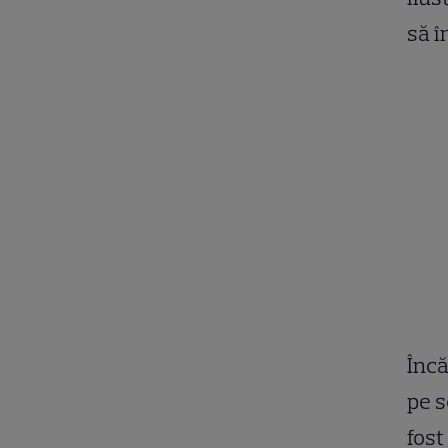
să î
Încă
pe s
fost