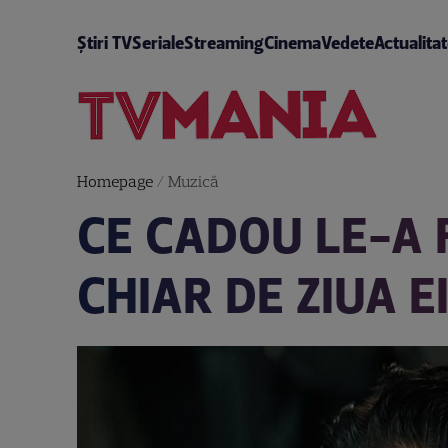
Știri TV
Seriale
Streaming
Cinema
Vedete
Actualita
Homepage
/
Muzică
CE CADOU LE-A 
CHIAR DE ZIUA 