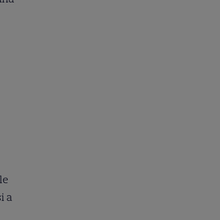
le
i a