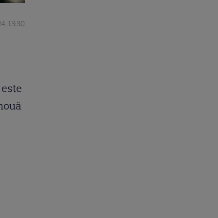
4, 13:30
 este
 nouă