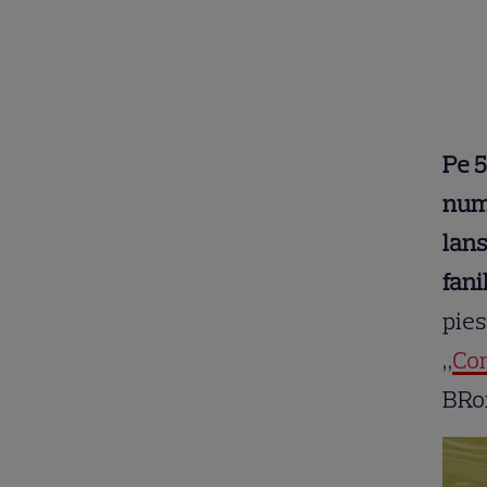
Pe 5
nume
lans
fani
pies
„
Com
BRo