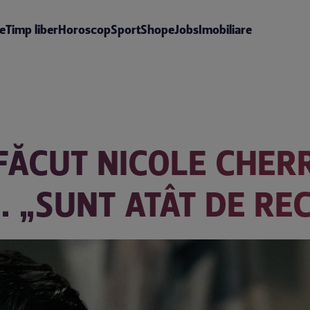
te
Timp liber
Horoscop
Sport
Shop
eJobs
Imobiliare
FĂCUT NICOLE CHERR
EI. „SUNT ATÂT DE 