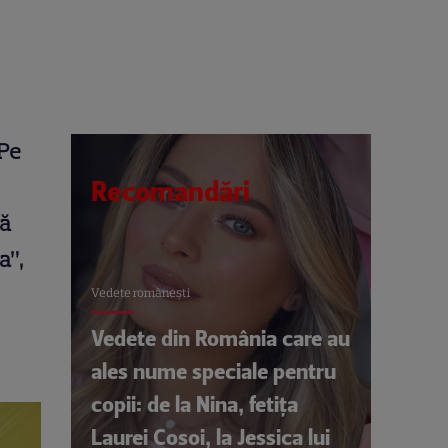
 Pe
Recomandări
ră
a”,
Vedete româneşti
Vedete din România care au
ales nume speciale pentru
copii: de la Nina, fetița
Laurei Cosoi, la Jessica lui